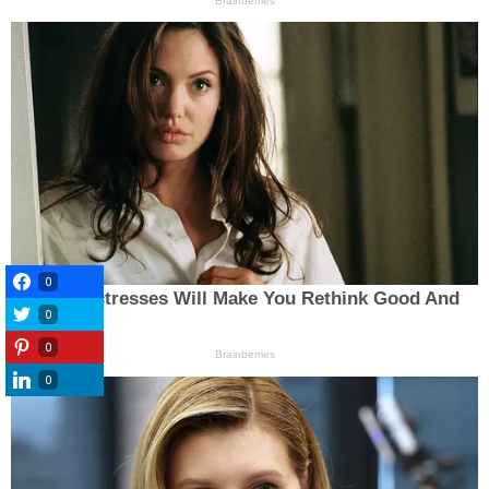
0
0
0
0