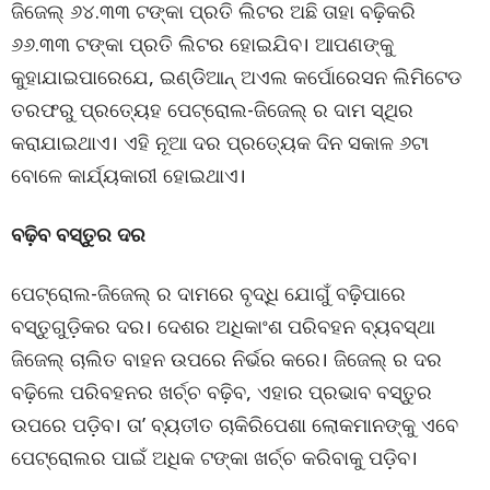
ଜିଜେଲ୍ ୬୪.୩୩ ଟଙ୍କା ପ୍ରତି ଲିଟର ଅଛି ତାହା ବଢ଼ିକରି
୬୬.୩୩ ଟଙ୍କା ପ୍ରତି ଲିଟର ହୋଇଯିବ। ଆପଣଙ୍କୁ
କୁହାଯାଇପାରେଯେ, ଇଣ୍ଡିଆନ୍ ଅଏଲ କର୍ପୋରେସନ ଲିମିଟେଡ
ତରଫରୁ ପ୍ରତ୍ୟେହ ପେଟ୍ରୋଲ-ଜିଜେଲ୍ ର ଦାମ ସ୍ଥିର
କରାଯାଇଥାଏ। ଏହି ନୂଆ ଦର ପ୍ରତ୍ୟେକ ଦିନ ସକାଳ ୬ଟା
ବୋଳେ କାର୍ଯ୍ୟକାରୀ ହୋଇଥାଏ।
ବଢ଼ିବ ବସ୍ତୁର ଦର
ପେଟ୍ରୋଲ-ଜିଜେଲ୍ ର ଦାମରେ ବୃଦ୍ଧି ଯୋଗୁଁ ବଢ଼ିପାରେ
ବସ୍ତୁଗୁଡ଼ିକର ଦର। ଦେଶର ଅଧିକାଂଶ ପରିବହନ ବ୍ୟବସ୍ଥା
ଜିଜେଲ୍ ଚାଲିତ ବାହନ ଉପରେ ନିର୍ଭର କରେ। ଜିଜେଲ୍ ର ଦର
ବଢ଼ିଲେ ପରିବହନର ଖର୍ଚ୍ଚ ବଢ଼ିବ, ଏହାର ପ୍ରଭାବ ବସ୍ତୁର
ଉପରେ ପଡ଼ିବ। ତା’ ବ୍ୟତୀତ ଚାକିରିପେଶା ଲୋକମାନଙ୍କୁ ଏବେ
ପେଟ୍ରୋଲର ପାଇଁ ଅଧିକ ଟଙ୍କା ଖର୍ଚ୍ଚ କରିବାକୁ ପଡ଼ିବ।