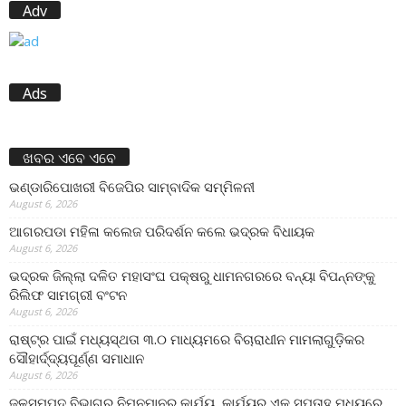
Adv
Ads
ଖବର ଏବେ ଏବେ
ଭଣ୍ଡାରିପୋଖରୀ ବିଜେପିର ସାମ୍ବାଦିକ ସମ୍ମିଳନୀ
August 6, 2026
ଆଗରପଡା ମହିଳା କଲେଜ ପରିଦର୍ଶନ କଲେ ଭଦ୍ରକ ବିଧାୟକ
August 6, 2026
ଭଦ୍ରକ ଜିଲ୍ଲା ଦଳିତ ମହାସଂଘ ପକ୍ଷରୁ ଧାମନଗରରେ ବନ୍ୟା ବିପନ୍ନଙ୍କୁ
ରିଲିଫ ସାମଗ୍ରୀ ବଂଟନ
August 6, 2026
ରାଷ୍ଟ୍ର ପାଇଁ ମଧ୍ୟସ୍ଥତା ୩.୦ ମାଧ୍ୟମରେ ବିଚାରାଧୀନ ମାମଲାଗୁଡ଼ିକର
ସୌହାର୍ଦ୍ଦ୍ୟପୂର୍ଣ୍ଣ ସମାଧାନ
August 6, 2026
ଜଳସମ୍ପଦ ବିଭାଗର ନିମ୍ନମାନର କାର୍ଯ୍ୟ, କାର୍ଯ୍ୟର ଏକ ସପ୍ତାହ ମଧ୍ୟରେ