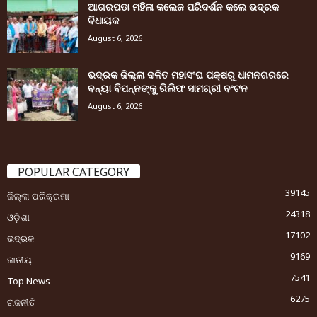
ଆଗରପଡା ମହିଳା କଲେଜ ପରିଦର୍ଶନ କଲେ ଭଦ୍ରକ
ବିଧାୟକ
August 6, 2026
ଭଦ୍ରକ ଜିଲ୍ଲା ଦଳିତ ମହାସଂଘ ପକ୍ଷରୁ ଧାମନଗରରେ
ବନ୍ୟା ବିପନ୍ନଙ୍କୁ ରିଲିଫ ସାମଗ୍ରୀ ବଂଟନ
August 6, 2026
POPULAR CATEGORY
39145
ଜିଲ୍ଲା ପରିକ୍ରମା
24318
ଓଡ଼ିଶା
17102
ଭଦ୍ରକ
9169
ଜାତୀୟ
7541
Top News
6275
ରାଜନୀତି