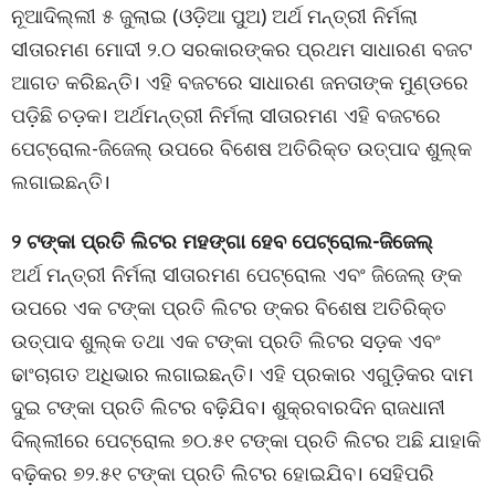
ନୂଆଦିଲ୍ଲୀ ୫ ଜୁଲାଇ (ଓଡ଼ିଆ ପୁଅ) ଅର୍ଥ ମନ୍ତ୍ରୀ ନିର୍ମଲା
ସୀତାରମଣ ମୋଦୀ ୨.୦ ସରକାରଙ୍କର ପ୍ରଥମ ସାଧାରଣ ବଜଟ
ଆଗତ କରିଛନ୍ତି। ଏହି ବଜଟରେ ସାଧାରଣ ଜନତାଙ୍କ ମୁଣ୍ଡରେ
ପଡ଼ିଛି ଚଡ଼କ। ଅର୍ଥମନ୍ତ୍ରୀ ନିର୍ମଲା ସୀତାରମଣ ଏହି ବଜଟରେ
ପେଟ୍ରୋଲ-ଜିଜେଲ୍ ଉପରେ ବିଶେଷ ଅତିରିକ୍ତ ଉତ୍ପାଦ ଶୁଲ୍କ
ଲଗାଇଛନ୍ତି।
୨ ଟଙ୍କା ପ୍ରତି ଲିଟର ମହଙ୍ଗା ହେବ ପେଟ୍ରୋଲ-ଜିଜେଲ୍
ଅର୍ଥ ମନ୍ତ୍ରୀ ନିର୍ମଲା ସୀତାରମଣ ପେଟ୍ରୋଲ ଏବଂ ଜିଜେଲ୍ ଙ୍କ
ଉପରେ ଏକ ଟଙ୍କା ପ୍ରତି ଲିଟର ଙ୍କର ବିଶେଷ ଅତିରିକ୍ତ
ଉତ୍ପାଦ ଶୁଲ୍କ ତଥା ଏକ ଟଙ୍କା ପ୍ରତି ଲିଟର ସଡ଼କ ଏବଂ
ଢାଂଚାଗତ ଅଧିଭାର ଲଗାଇଛନ୍ତି। ଏହି ପ୍ରକାର ଏଗୁଡ଼ିକର ଦାମ
ଦୁଇ ଟଙ୍କା ପ୍ରତି ଲିଟର ବଢ଼ିଯିବ। ଶୁକ୍ରବାରଦିନ ରାଜଧାନୀ
ଦିଲ୍ଲୀରେ ପେଟ୍ରୋଲ ୭୦.୫୧ ଟଙ୍କା ପ୍ରତି ଲିଟର ଅଛି ଯାହାକି
ବଢ଼ିକର ୭୨.୫୧ ଟଙ୍କା ପ୍ରତି ଲିଟର ହୋଇଯିବ। ସେହିପରି