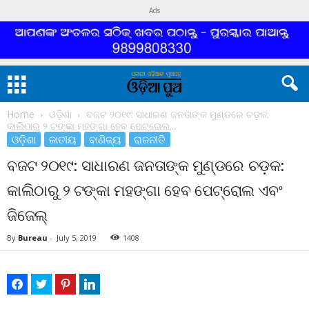
Ads
Home
ଓଡ଼ିଶା
ବଜଟ ୨୦୧୯: ସାଧାରଣ ଜନତାଙ୍କ ମୁଣ୍ଡରେ ଚଡ଼କ:
କାଲିଠାରୁ ୨ ଟଙ୍କା ମହଙ୍ଗା ହେବ ପେଟ୍ରୋଲ...
ଓଡ଼ିଶା
ଜାତୀୟ
ବାଣିଜ୍ୟ
ରାଜନୀତି
ବଜଟ ୨୦୧୯: ସାଧାରଣ ଜନତାଙ୍କ ମୁଣ୍ଡରେ ଚଡ଼କ:
କାଲିଠାରୁ ୨ ଟଙ୍କା ମହଙ୍ଗା ହେବ ପେଟ୍ରୋଲ ଏବଂ
ଜିଜେଲ୍
By
Bureau
-
July 5, 2019
1408