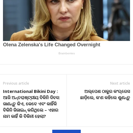
Previous article
Next article
International Bikini Day :
ଅଲ୍ପେଶ ଠାକୁର କଂଗ୍ରେସ
ଆଜି ଅନ୍ତରାଷ୍ଟ୍ରୀୟ ବିକିନି ଦିବସ:
ଛାଡ଼ିଲେ, କ’ଣ କହିଲେ ଶୁଣନ୍ତୁ
ଜାଣନ୍ତୁ କିଏ, କେବେ ଏବଂ କାହିଁକି
ବିକିନି ଜିଜାଇନ୍ କରିଥିଲେ – ଏହାର
ନାମ କାହିଁ କି ବିକିନୀ ହେଲା?