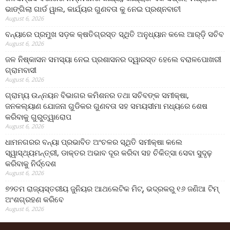
ଭାଙ୍ଗିଲା ଗାର୍ଡ ୱାଲ, କାର୍ଯ୍ୟର ଗୁଣବତା କୁ ନେଇ ପ୍ରଶ୍ନବାଚୀ
August 6, 2026
ବନ୍ୟାରେ ପ୍ରମୁଖ ସଡ଼କ କ୍ଷତିଗ୍ରସ୍ତ ସ୍ଥିତି ଅନୁଧ୍ୟାନ କଲେ ଆର୍‌ଡ଼ି ସଚିବ
August 6, 2026
ଜଳ ନିଷ୍କାସନ ସମସ୍ୟା ନେଇ ପ୍ରଶାସନର ଦ୍ୱାରସ୍ତ ହେଲେ ବରାଳପୋଖରୀ
ଗ୍ରାମବାସୀ
August 6, 2026
ଗ୍ରାମ୍ୟ ଉନ୍ନୟନ ବିଭାଗର କମିଶନର ତଥା ସଚିବଙ୍କ ସମୀକ୍ଷା,
ଜନକଲ୍ୟାଣ ଯୋଜନା ଗୁଡିକର ଗୁଣବତା ସହ ସମୟସୀମା ମଧ୍ୟରେ ଶେଷ
କରିବାକୁ ଗୁରୁତ୍ୱାରୋପ
August 6, 2026
ଧାମନଗରର ବନ୍ୟା ପ୍ରଭାବିତ ଅଂଚଳର ସ୍ଥିତି ସମୀକ୍ଷା କଲେ
ସ୍ୱାସ୍ଥ୍ୟମନ୍ତ୍ରୀ, ଡାକ୍ତର ଅଭାବ ଦୂର କରିବା ସହ ଚିକିତ୍ସା ସେବା ସୁଦୃଢ଼
କରିବାକୁ ନିର୍ଦ୍ଦେଶ
August 6, 2026
୭୨ତମ ରାଜ୍ୟସ୍ତରୀୟ ଜୁନିୟର ଆଥଲେଟିକ ମିଟ୍‌, ଭଦ୍ରକରୁ ୧୬ ଜଣିଆ ଟିମ୍
ଅଂଶଗ୍ରହଣ କରିବେ
August 6, 2026