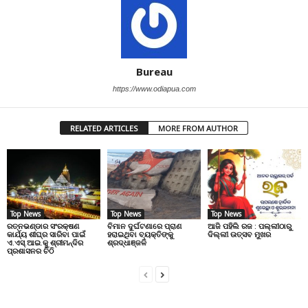
Bureau
https://www.odiapua.com
RELATED ARTICLES
MORE FROM AUTHOR
Top News
Top News
Top News
ରତ୍ନଭଣ୍ଡାର ସଂରକ୍ଷଣ
ବିମାନ ଦୁର୍ଘଟଣାରେ ପ୍ରାଣ
ଆଜି ପହିଲି ରଜ : ପଲ୍ଲୀଠାରୁ
କାର୍ଯ୍ୟ ଶୀଘ୍ର ସାରିବା ପାଇଁ
ହରାଇଥିବା ବ୍ୟକ୍ତିଙ୍କୁ
ଦିଲ୍ଲୀ ଉତ୍ସବ ମୁଖର
ଏ.ଏସ୍.ଆଇ.କୁ ଶ୍ରୀମନ୍ଦିର
ଶ୍ରଦ୍ଧାଞ୍ଜଳି
ପ୍ରଶାସନର ଚିଠି