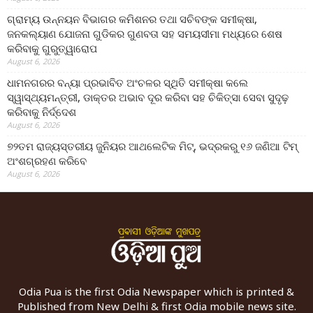
ଗ୍ରାମ୍ୟ ଉନ୍ନୟନ ବିଭାଗର କମିଶନର ତଥା ସଚିବଙ୍କ ସମୀକ୍ଷା,
ଜନକଲ୍ୟାଣ ଯୋଜନା ଗୁଡିକର ଗୁଣବତା ସହ ସମୟସୀମା ମଧ୍ୟରେ ଶେଷ
କରିବାକୁ ଗୁରୁତ୍ୱାରୋପ
August 6, 2026
ଧାମନଗରର ବନ୍ୟା ପ୍ରଭାବିତ ଅଂଚଳର ସ୍ଥିତି ସମୀକ୍ଷା କଲେ
ସ୍ୱାସ୍ଥ୍ୟମନ୍ତ୍ରୀ, ଡାକ୍ତର ଅଭାବ ଦୂର କରିବା ସହ ଚିକିତ୍ସା ସେବା ସୁଦୃଢ଼
କରିବାକୁ ନିର୍ଦ୍ଦେଶ
August 6, 2026
୭୨ତମ ରାଜ୍ୟସ୍ତରୀୟ ଜୁନିୟର ଆଥଲେଟିକ ମିଟ୍‌, ଭଦ୍ରକରୁ ୧୬ ଜଣିଆ ଟିମ୍
ଅଂଶଗ୍ରହଣ କରିବେ
August 6, 2026
Odia Pua is the first Odia Newspaper which is printed &
Published from New Delhi & first Odia mobile news site.