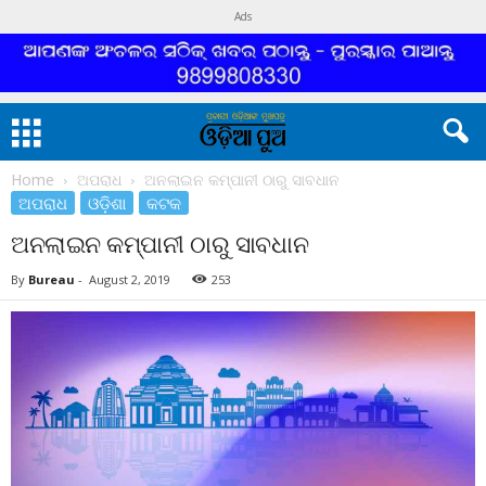
Ads
Home
ଅପରାଧ
ଅନଲାଇନ କମ୍ପାନୀ ଠାରୁ ସାବଧାନ
ଅପରାଧ
ଓଡ଼ିଶା
କଟକ
ଅନଲାଇନ କମ୍ପାନୀ ଠାରୁ ସାବଧାନ
By
Bureau
-
August 2, 2019
253