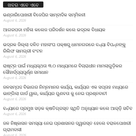
ଖବର ଏବେ ଏବେ
ଭଣ୍ଡାରିପୋଖରୀ ବିଜେପିର ସାମ୍ବାଦିକ ସମ୍ମିଳନୀ
August 6, 2026
ଆଗରପଡା ମହିଳା କଲେଜ ପରିଦର୍ଶନ କଲେ ଭଦ୍ରକ ବିଧାୟକ
August 6, 2026
ଭଦ୍ରକ ଜିଲ୍ଲା ଦଳିତ ମହାସଂଘ ପକ୍ଷରୁ ଧାମନଗରରେ ବନ୍ୟା ବିପନ୍ନଙ୍କୁ
ରିଲିଫ ସାମଗ୍ରୀ ବଂଟନ
August 6, 2026
ରାଷ୍ଟ୍ର ପାଇଁ ମଧ୍ୟସ୍ଥତା ୩.୦ ମାଧ୍ୟମରେ ବିଚାରାଧୀନ ମାମଲାଗୁଡ଼ିକର
ସୌହାର୍ଦ୍ଦ୍ୟପୂର୍ଣ୍ଣ ସମାଧାନ
August 6, 2026
ଜଳସମ୍ପଦ ବିଭାଗର ନିମ୍ନମାନର କାର୍ଯ୍ୟ, କାର୍ଯ୍ୟର ଏକ ସପ୍ତାହ ମଧ୍ୟରେ
ଭାଙ୍ଗିଲା ଗାର୍ଡ ୱାଲ, କାର୍ଯ୍ୟର ଗୁଣବତା କୁ ନେଇ ପ୍ରଶ୍ନବାଚୀ
August 6, 2026
ବନ୍ୟାରେ ପ୍ରମୁଖ ସଡ଼କ କ୍ଷତିଗ୍ରସ୍ତ ସ୍ଥିତି ଅନୁଧ୍ୟାନ କଲେ ଆର୍‌ଡ଼ି ସଚିବ
August 6, 2026
ଜଳ ନିଷ୍କାସନ ସମସ୍ୟା ନେଇ ପ୍ରଶାସନର ଦ୍ୱାରସ୍ତ ହେଲେ ବରାଳପୋଖରୀ
ଗ୍ରାମବାସୀ
August 6, 2026