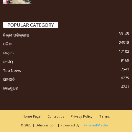
POPULAR CATEGORY
39145
ଜିଲ୍ଲା ପରିକ୍ରମା
24318
ଓଡ଼ିଶା
17102
ଭଦ୍ରକ
9169
ଜାତୀୟ
7541
Top News
6275
ରାଜନୀତି
4241
କେନ୍ଦୁଝର
Home Page
Contact us
Privacy Policy
Terms
© 2020 | Odiapua.com | Powered By
FanciedMedia