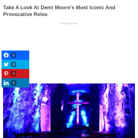
0
0
0
0