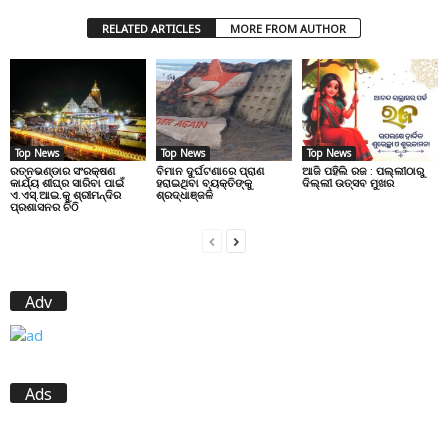
RELATED ARTICLES
MORE FROM AUTHOR
Top News
Top News
Top News
ରତ୍ନଭଣ୍ଡାର ସଂରକ୍ଷଣ
ବିମାନ ଦୁର୍ଘଟଣାରେ ପ୍ରାଣ
ଆଜି ପହିଲି ରଜ : ପଲ୍ଲୀଠାରୁ
କାର୍ଯ୍ୟ ଶୀଘ୍ର ସାରିବା ପାଇଁ
ହରାଇଥିବା ବ୍ୟକ୍ତିଙ୍କୁ
ଦିଲ୍ଲୀ ଉତ୍ସବ ମୁଖର
ଏ.ଏସ୍.ଆଇ.କୁ ଶ୍ରୀମନ୍ଦିର
ଶ୍ରଦ୍ଧାଞ୍ଜଳି
ପ୍ରଶାସନର ଚିଠି
Adv
Ads