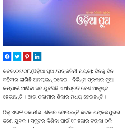
କଟକ,୦୨/୦୮,(ଓଡ଼ିଆ ପୁଅ /ପଙ୍କଜିନୀ ନାୟକ): ଦିନକୁ ଦିନ
ବଢିବାର ଲାଗିଛି ଅନଲାଇନ୍ ଠକେଇ । ବିଭିନ୍ନ ପ୍ରକାର ନୂଆ
କମ୍ପାନୀ ଆସିବା ସହ ଯୁବପିଢି ଏଥୀପ୍ରତି ବେଶି ଆକୃଷ୍ଟ
ହେଉଛନ୍ତି । ଆଉ ଠକାମୀର ଶିକାର ମଧ୍ୟ ହେଉଛନ୍ତି ।
ଠିକ୍ ଏଭଳି ଠକାମୀର ଶିକାର ହୋଇଛନ୍ତି କଟକ ଶଙ୍କରପୁରର
ଜଣେ ଯୁବକ । ସ୍କୁଟର କିଣିବା ପାଇଁ ୧୮ ହଜାର ଟଙ୍କା ଠକି