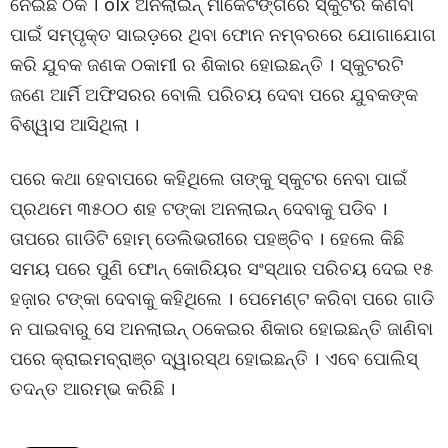
ନେଇଛି ଠକ । olx ଅନଲାଇନ୍ ମାର୍କେଟିଙ୍ଗରେ ସ୍କୁଟର କିଣିବା
ପାଇଁ ସମ୍ପୃକ୍ତ ସାଇଡ଼ରେ ଥିବା ଫୋନ ନମ୍ବରରେ ଯୋଗାଯୋଗ
କରି ଯୁବକ ଜଣକ ଠକାମୀ ର ଶିକାର ହୋଇଛନ୍ତି । ସ୍କୁଟରଟି
ଜଣେ ଆର୍ମି ଅଫିସରର ବୋଲି ପରିଚୟ ଦେବା ପରେ ଯୁବକଙ୍କ
ବିଶ୍ୱାସ ଆସିଥିଲା ।
ପରେ କଥା ହେବାପରେ କହିଥିଲେ ତାଙ୍କୁ ସ୍କୁଟର ନେବା ପାଇଁ
ପ୍ରଥମେ ୩୫୦୦ ଶହ ଟଙ୍କା ଅନଲାଇନ୍ ଦେବାକୁ ପଡିବ ।
ତାପରେ ଗାଡିଟି ହୋମ୍ ଡେଲିଭରୀରେ ପହଞ୍ଚିବ । ହେଲେ କିଛି
ସମୟ ପରେ ପୁଣି ଫୋନ୍ କୋରିୟର ସଂସ୍ଥାର ପରିଚୟ ଦେଇ ୧୫
ହଜ଼ାର ଟଙ୍କା ଦେବାକୁ କହିଥିଲେ । ପେମେଣ୍ଟ କରିବା ପରେ ଗାଡି
ନ ପାଇବାରୁ ସେ ଅନଲାଇନ୍ ଠକେଇର ଶିକାର ହୋଇଛନ୍ତି ଜାଣିବା
ପରେ କ୍ରାଇମବ୍ରାଞ୍ଚ ଦ୍ୱାରସ୍ଥ ହୋଇଛନ୍ତି । ଏବେ ପୋଲିସ୍
ତଦନ୍ତ ଆରମ୍ଭ କରିଛି ।