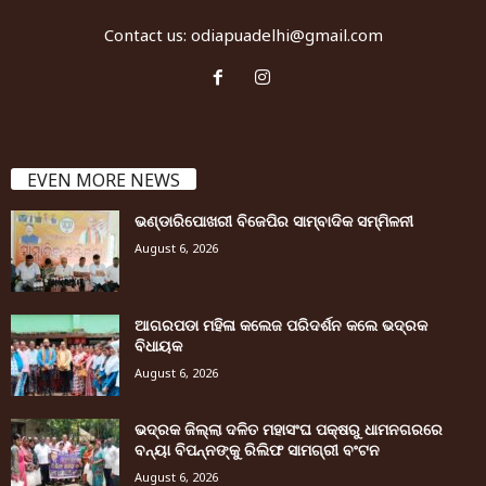
Contact us:
odiapuadelhi@gmail.com
EVEN MORE NEWS
ଭଣ୍ଡାରିପୋଖରୀ ବିଜେପିର ସାମ୍ବାଦିକ ସମ୍ମିଳନୀ
August 6, 2026
ଆଗରପଡା ମହିଳା କଲେଜ ପରିଦର୍ଶନ କଲେ ଭଦ୍ରକ
ବିଧାୟକ
August 6, 2026
ଭଦ୍ରକ ଜିଲ୍ଲା ଦଳିତ ମହାସଂଘ ପକ୍ଷରୁ ଧାମନଗରରେ
ବନ୍ୟା ବିପନ୍ନଙ୍କୁ ରିଲିଫ ସାମଗ୍ରୀ ବଂଟନ
August 6, 2026