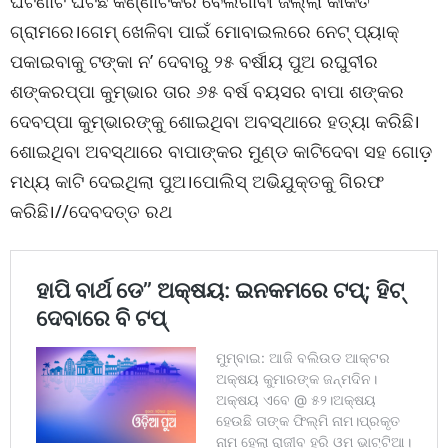
ଘଟଣାଟି ଘଟିଛି କର୍ଣ୍ଣାଟକର ବେଲଗାବୀ ଜିଲ୍ଲା କାକତି
ଗ୍ରାମରେ।ଗେମ୍ ଖେଳିବା ପାଇଁ ମୋବାଇଲରେ ନେଟ୍ ପ୍ୟାକ୍
ପକାଇବାକୁ ଟଙ୍କା ନ’ ଦେବାରୁ ୨୫ ବର୍ଷୀୟ ପୁଅ ରଘୁବୀର
ଶଙ୍କରପ୍ପା କୁମ୍ଭାର ତାର ୬୫ ବର୍ଷ ବୟସର ବାପା ଶଙ୍କର
ଦେବପ୍ପା କୁମ୍ଭାରଙ୍କୁ ଶୋଇଥିବା ଅବସ୍ଥାରେ ହତ୍ୟା କରିଛି।
ଶୋଇଥିବା ଅବସ୍ଥାରେ ବାପାଙ୍କର ମୁଣ୍ଡ କାଟିଦେବା ସହ ଗୋଡ଼
ମଧ୍ୟ କାଟି ଦେଇଥିଲା ପୁଅ।ପୋଲିସ୍ ଅଭିଯୁକ୍ତକୁ ଗିରଫ
କରିଛି।//ଦେବଦତ୍ତ ରଥ