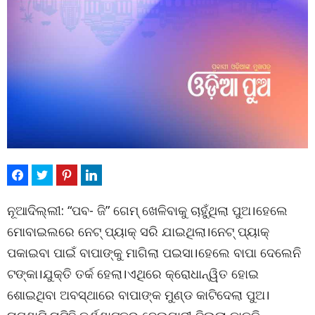
ନୂଆଦିଲ୍ଲୀ: “ପବ- ଜି” ଗେମ୍ ଖେଳିବାକୁ ଚାହୁଁଥିଲା ପୁଅ।ହେଲେ
ମୋବାଇଲରେ ନେଟ୍ ପ୍ୟାକ୍ ସରି ଯାଇଥିଲା।ନେଟ୍ ପ୍ୟାକ୍
ପକାଇବା ପାଇଁ ବାପାଙ୍କୁ ମାଗିଲା ପଇସା।ହେଲେ ବାପା ଦେଲେନି
ଟଙ୍କା।ଯୁକ୍ତି ତର୍କ ହେଲା।ଏଥିରେ କ୍ରୋଧାନ୍ୱିତ ହୋଇ
ଶୋଇଥିବା ଅବସ୍ଥାରେ ବାପାଙ୍କ ମୁଣ୍ଡ କାଟିଦେଲା ପୁଅ।