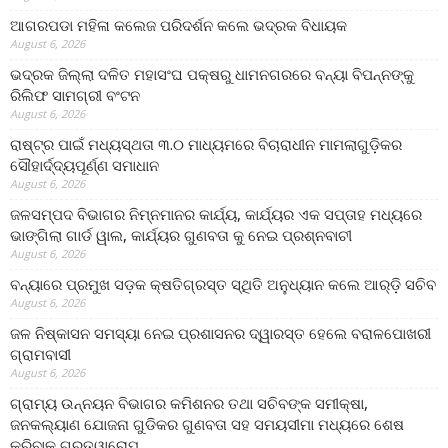
ଆଗରପଡା ମହିଳା କଲେଜ ପରିଦର୍ଶନ କଲେ ଭଦ୍ରକ ବିଧାୟକ
August 6, 2026
ଭଦ୍ରକ ଜିଲ୍ଲା ଦଳିତ ମହାସଂଘ ପକ୍ଷରୁ ଧାମନଗରରେ ବନ୍ୟା ବିପନ୍ନଙ୍କୁ
ରିଲିଫ ସାମଗ୍ରୀ ବଂଟନ
August 6, 2026
ରାଷ୍ଟ୍ର ପାଇଁ ମଧ୍ୟସ୍ଥତା ୩.୦ ମାଧ୍ୟମରେ ବିଚାରାଧୀନ ମାମଲାଗୁଡ଼ିକର
ସୌହାର୍ଦ୍ଦ୍ୟପୂର୍ଣ୍ଣ ସମାଧାନ
August 6, 2026
ଜଳସମ୍ପଦ ବିଭାଗର ନିମ୍ନମାନର କାର୍ଯ୍ୟ, କାର୍ଯ୍ୟର ଏକ ସପ୍ତାହ ମଧ୍ୟରେ
ଭାଙ୍ଗିଲା ଗାର୍ଡ ୱାଲ, କାର୍ଯ୍ୟର ଗୁଣବତା କୁ ନେଇ ପ୍ରଶ୍ନବାଚୀ
August 6, 2026
ବନ୍ୟାରେ ପ୍ରମୁଖ ସଡ଼କ କ୍ଷତିଗ୍ରସ୍ତ ସ୍ଥିତି ଅନୁଧ୍ୟାନ କଲେ ଆର୍‌ଡ଼ି ସଚିବ
August 6, 2026
ଜଳ ନିଷ୍କାସନ ସମସ୍ୟା ନେଇ ପ୍ରଶାସନର ଦ୍ୱାରସ୍ତ ହେଲେ ବରାଳପୋଖରୀ
ଗ୍ରାମବାସୀ
August 6, 2026
ଗ୍ରାମ୍ୟ ଉନ୍ନୟନ ବିଭାଗର କମିଶନର ତଥା ସଚିବଙ୍କ ସମୀକ୍ଷା,
ଜନକଲ୍ୟାଣ ଯୋଜନା ଗୁଡିକର ଗୁଣବତା ସହ ସମୟସୀମା ମଧ୍ୟରେ ଶେଷ
କରିବାକୁ ଗୁରୁତ୍ୱାରୋପ