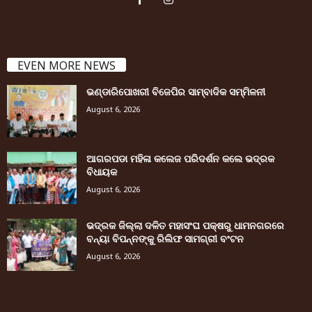
EVEN MORE NEWS
ଭଣ୍ଡାରିପୋଖରୀ ବିଜେପିର ସାମ୍ବାଦିକ ସମ୍ମିଳନୀ
August 6, 2026
ଆଗରପଡା ମହିଳା କଲେଜ ପରିଦର୍ଶନ କଲେ ଭଦ୍ରକ
ବିଧାୟକ
August 6, 2026
ଭଦ୍ରକ ଜିଲ୍ଲା ଦଳିତ ମହାସଂଘ ପକ୍ଷରୁ ଧାମନଗରରେ
ବନ୍ୟା ବିପନ୍ନଙ୍କୁ ରିଲିଫ ସାମଗ୍ରୀ ବଂଟନ
August 6, 2026