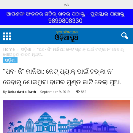
Ads
Home
ଓଡ଼ିଶା
“ପବ- ଜି” ମାନିଆ: ନେଟ୍ ପ୍ୟାକ୍ ପାଇଁ ଟଙ୍କା ନ’ ଦେବାରୁ
ଶୋଇଥିବା ବାପର ମୁଣ୍ଡ...
ଓଡ଼ିଶା
“ପବ- ଜି” ମାନିଆ: ନେଟ୍ ପ୍ୟାକ୍ ପାଇଁ ଟଙ୍କା ନ’
ଦେବାରୁ ଶୋଇଥିବା ବାପର ମୁଣ୍ଡ କାଟି ଦେଲା ପୁଅ!
By
Debadatta Rath
-
September 9, 2019
882