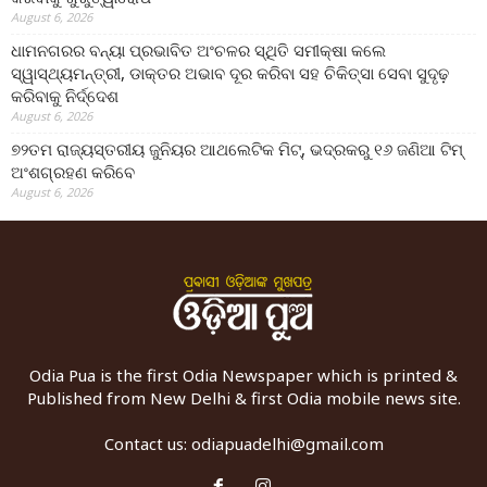
August 6, 2026
ଧାମନଗରର ବନ୍ୟା ପ୍ରଭାବିତ ଅଂଚଳର ସ୍ଥିତି ସମୀକ୍ଷା କଲେ
ସ୍ୱାସ୍ଥ୍ୟମନ୍ତ୍ରୀ, ଡାକ୍ତର ଅଭାବ ଦୂର କରିବା ସହ ଚିକିତ୍ସା ସେବା ସୁଦୃଢ଼
କରିବାକୁ ନିର୍ଦ୍ଦେଶ
August 6, 2026
୭୨ତମ ରାଜ୍ୟସ୍ତରୀୟ ଜୁନିୟର ଆଥଲେଟିକ ମିଟ୍‌, ଭଦ୍ରକରୁ ୧୬ ଜଣିଆ ଟିମ୍
ଅଂଶଗ୍ରହଣ କରିବେ
August 6, 2026
Odia Pua is the first Odia Newspaper which is printed &
Published from New Delhi & first Odia mobile news site.
Contact us:
odiapuadelhi@gmail.com