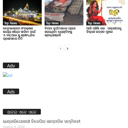
Top News
Top News
Top News
ରତ୍ନଭଣ୍ଡାର ସଂରକ୍ଷଣ
ବିମାନ ଦୁର୍ଘଟଣାରେ ପ୍ରାଣ
ଆଜି ପହିଲି ରଜ : ପଲ୍ଲୀଠାରୁ
କାର୍ଯ୍ୟ ଶୀଘ୍ର ସାରିବା ପାଇଁ
ହରାଇଥିବା ବ୍ୟକ୍ତିଙ୍କୁ
ଦିଲ୍ଲୀ ଉତ୍ସବ ମୁଖର
ଏ.ଏସ୍.ଆଇ.କୁ ଶ୍ରୀମନ୍ଦିର
ଶ୍ରଦ୍ଧାଞ୍ଜଳି
ପ୍ରଶାସନର ଚିଠି
Adv
Ads
ଖବର ଏବେ ଏବେ
ଭଣ୍ଡାରିପୋଖରୀ ବିଜେପିର ସାମ୍ବାଦିକ ସମ୍ମିଳନୀ
August 6, 2026