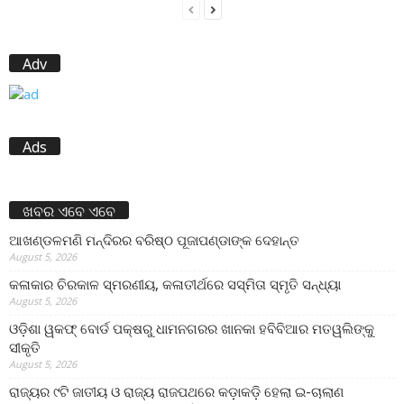
Adv
Ads
ଖବର ଏବେ ଏବେ
ଆଖଣ୍ଡଳମଣି ମନ୍ଦିରର ବରିଷ୍ଠ ପୂଜାପଣ୍ଡାଙ୍କ ଦେହାନ୍ତ
August 5, 2026
କଳାକାର ଚିରକାଳ ସ୍ମରଣୀୟ, କଳାତୀର୍ଥରେ ସସ୍ମିତା ସ୍ମୃତି ସନ୍ଧ୍ୟା
August 5, 2026
ଓଡ଼ିଶା ୱକଫ୍ ବୋର୍ଡ ପକ୍ଷରୁ ଧାମନଗରର ଖାନକା ହବିବିଆର ମତୱଲିଙ୍କୁ
ସୀକୃତି
August 5, 2026
ରାଜ୍ୟର ୯ଟି ଜାତୀୟ ଓ ରାଜ୍ୟ ରାଜପଥରେ କଡ଼ାକଡ଼ି ହେଲା ଇ-ଚାଲାଣ