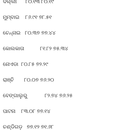
ଦିଲ୍ଲୀ ୮୦.୧୩ ୮୦.୧୯
ମୁମ୍ବାଇ ୮୬.୯୧ ୭୮.୫୧
ଚେନ୍ନାଇ ୮୦.୩୭ ୭୭.୪୪
କୋଲକାତା ୮୧.୮୨ ୭୫.୩୪
ନୋଏଡା ୮୦.୮୫ ୭୨.୨୯
ରାଞ୍ଚି ୮୦.୦୭ ୭୬.୨୦
ବେଙ୍ଗାଲୁରୁ ୮୨.୭୪ ୭୬.୨୫
ପାଟନା ୮୩.୦୮ ୭୭.୧୪
ଚଣ୍ଡିଗଡ଼ ୭୭.୧୨ ୭୧.୬୮