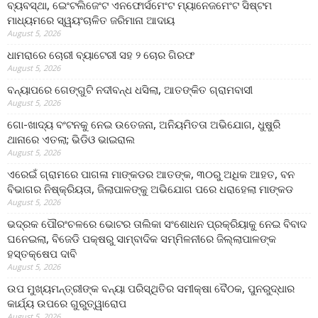
ବ୍ୟବସ୍ଥା, ଇେଂଟଲିଜେଂଟ ଏନଫୋର୍ସମେଂଟ ମ୍ୟାନେଜମେଂଟ ସିଷ୍ଟମ
ମାଧ୍ୟମରେ ସ୍ୱୟଂଚାଳିତ ଜରିମାନା ଆଦାୟ
August 5, 2026
ଧାମରାରେ ଚୋରୀ ବ୍ୟାଟେରୀ ସହ ୨ ଚୋର ଗିରଫ
August 5, 2026
ବନ୍ୟାପରେ ଗେଙ୍ଗୁଟି ନଦୀବନ୍ଧ ଧସିଲା, ଆତଙ୍କିତ ଗ୍ରାମବାସୀ
August 5, 2026
ଗୋ-ଖାଦ୍ୟ ବଂଟନକୁ ନେଇ ଉତେଜନା, ଅନିୟମିତତା ଅଭିଯୋଗ, ଧୁଷୁରି
ଥାନାରେ ଏତଲା; ଭିଡିଓ ଭାଇରାଲ
August 5, 2026
ଏରେଇଁ ଗ୍ରାମରେ ପାଗଳା ମାଙ୍କଡର ଆତଙ୍କ, ୩୦ରୁ ଅଧିକ ଆହତ, ବନ
ବିଭାଗର ନିଷ୍କ୍ରିୟତା, ଜିଲାପାଳଙ୍କୁ ଅଭିଯୋଗ ପରେ ଧରାହେଲା ମାଙ୍କଡ
August 5, 2026
ଭଦ୍ରକ ପୌରଂଚଳରେ ଭୋଟର ତାଲିକା ସଂଶୋଧନ ପ୍ରକ୍ରିୟାକୁ ନେଇ ବିବାଦ
ଘନେଇଲା, ବିଜେଡି ପକ୍ଷରୁ ସାମ୍ବାଦିକ ସମ୍ମିଳନୀରେ ଜିଲ୍ଲାପାଳଙ୍କ
ହସ୍ତକ୍ଷେପ ଦାବି
August 5, 2026
ଉପ ମୁଖ୍ୟମନ୍ତ୍ରୀଙ୍କ ବନ୍ୟା ପରିସ୍ଥିତିର ସମୀକ୍ଷା ବୈଠକ, ପୁନରୁଦ୍ଧାର
କାର୍ଯ୍ୟ ଉପରେ ଗୁରୁତ୍ୱାରୋପ
August 5, 2026