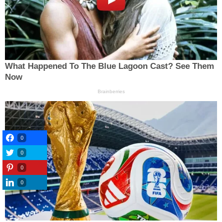
0
0
0
0