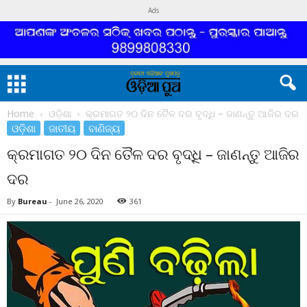
Ads
Home
ଓଡ଼ିଶା
କ୍ରମାଗତ ୨୦ ଦିନ ତୈଳ ଦର ବୃଦ୍ଧି – ଜାଣନ୍ତୁ ଆଜିର ଦର
ଓଡ଼ିଶା
ଜାତୀୟ
ବାଣିଜ୍ୟ
କ୍ରମାଗତ ୨୦ ଦିନ ତୈଳ ଦର ବୃଦ୍ଧି – ଜାଣନ୍ତୁ ଆଜିର
ଦର
By
Bureau
-
June 26, 2020
361