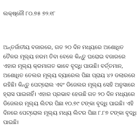
ଲକ୍ଷ୍ନୌ ୮୦.୭୫ ୭୨.୧୮
ଅନ୍ତର୍ଜାତୀୟ ବଜାରରେ, ଗତ ୨୦ ଦିନ ମଧ୍ୟରେ ଅଶୋଧିତ
ତୈଳର ମୂଲ୍ୟ ନରମ ତିବା ବେଳେ କିନ୍ତୁ ଘରୋଇ ବଜାରରେ
ଏହାର ମୂଲ୍ୟ କ୍ରମାଗତ ଭାବେ ବୃଦ୍ଧି ପାଉଛି। ବର୍ତ୍ତମାନ,
ଅଶୋଧିତ ତେଲର ମୂଲ୍ୟ ବ୍ୟାରେଲ ପିଛା ପ୍ରାୟ ୪୨ ଡଲାରରେ
ରହିଛି। କିନ୍ତୁ ପେଟ୍ରୋଲ ଏବଂ ଡିଜେଲର ମୂଲ୍ୟ ସେହି ଅନୁସାରେ
ହ୍ରାସ ପାଇନାହିଁ। ଏହାର ପ୍ରଭାବ ହେଉଛି ଗତ ୨୦ ଦିନ ମଧ୍ୟରେ
ଡିଜେଲର ମୂଲ୍ୟ ଲିଟର ପିଛା ୧୦.୭୯ ଟଙ୍କା ବୃଦ୍ଧି ପାଇଛି। ଏହି
ଦିନରେ ପେଟ୍ରୋଲ ମୂଲ୍ୟ ମଧ୍ୟ ଲିଟର ପିଛା ୮.୮୭ ଟଙ୍କା ବୃଦ୍ଧି
ପାଇଛି।