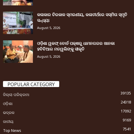
କଳାକାର ଚିରକାଳ ସ୍ମରଣୀୟ, କଳାତୀର୍ଥରେ ସସ୍ମିତା ସ୍ମୃତି
ସନ୍ଧ୍ୟା
August 5, 2026
ଓଡ଼ିଶା ୱକଫ୍ ବୋର୍ଡ ପକ୍ଷରୁ ଧାମନଗରର ଖାନକା
ହବିବିଆର ମତୱଲିଙ୍କୁ ସୀକୃତି
August 5, 2026
POPULAR CATEGORY
39135
ଜିଲ୍ଲା ପରିକ୍ରମା
24318
ଓଡ଼ିଶା
17092
ଭଦ୍ରକ
9169
ଜାତୀୟ
7541
Top News