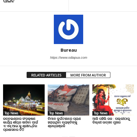
ପାଇବ
Bureau
https://www.odiapua.com
RELATED ARTICLES
MORE FROM AUTHOR
Top News
Top News
Top News
ରତ୍ନଭଣ୍ଡାର ସଂରକ୍ଷଣ
ବିମାନ ଦୁର୍ଘଟଣାରେ ପ୍ରାଣ
ଆଜି ପହିଲି ରଜ : ପଲ୍ଲୀଠାରୁ
କାର୍ଯ୍ୟ ଶୀଘ୍ର ସାରିବା ପାଇଁ
ହରାଇଥିବା ବ୍ୟକ୍ତିଙ୍କୁ
ଦିଲ୍ଲୀ ଉତ୍ସବ ମୁଖର
ଏ.ଏସ୍.ଆଇ.କୁ ଶ୍ରୀମନ୍ଦିର
ଶ୍ରଦ୍ଧାଞ୍ଜଳି
ପ୍ରଶାସନର ଚିଠି