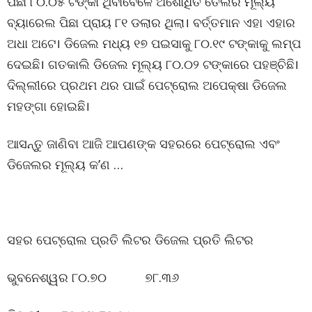
ପିଛା ୮୦.୦୫ ଟଙ୍କା ଥିବାବେଳେ ଅଶୋଧିତ ତେଲର ମୂଲ୍ୟ
ବ୍ୟାରେଲ ପିଛା ପ୍ରାୟ ୮୧ ଡଲାର ଥିଲା। ବର୍ତ୍ତମାନ ଏହା ଏହାର
ଅଧା ଅଟେ। ଡିଜେଲ ମଧ୍ୟ ୧୭ ପଇସାକୁ ୮୦.୧୯ ଟଙ୍କାକୁ ଲମ୍ପ
ଦେଇଛି। ଗତକାଲି ଡିଜେଲ ମୂଲ୍ୟ ୮୦.୦୨ ଟଙ୍କାରେ ପହଞ୍ଚିଛି।
ଦିଲ୍ଲୀରେ ପ୍ରଥମ ଥର ପାଇଁ ପେଟ୍ରୋଲ ଅପେକ୍ଷା ଡିଜେଲ
ମହଙ୍ଗା ହୋଇଛି।
ଆସନ୍ତୁ ଜାଣିବା ଆଜି ଆପଣଙ୍କ ସହରରେ ପେଟ୍ରୋଲ ଏବଂ
ଡିଜେଲର ମୂଲ୍ୟ କ’ଣ …
ସହର ପେଟ୍ରୋଲ ପ୍ରତି ଲିଟର ଡିଜେଲ ପ୍ରତି ଲିଟର
ଭୁବନେଶ୍ୱର ୮୦.୭୦ ୭୮.୩୬