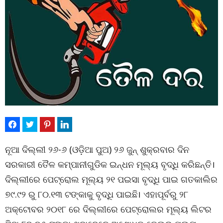
ନୂଆ ଦିଲ୍ଲୀ ୨୬-୬ (ଓଡ଼ିଆ ପୁଅ) ୨୬ ଜୁନ୍ ଶୁକ୍ରବାର ଦିନ
ସରକାରୀ ତୈଳ କମ୍ପାନୀଗୁଡିକ ଇନ୍ଧନ ମୂଲ୍ୟ ବୃଦ୍ଧି କରିଛନ୍ତି।
ଦିଲ୍ଲୀରେ ପେଟ୍ରୋଲ ମୂଲ୍ୟ ୨୧ ପଇସା ବୃଦ୍ଧି ପାଇ ଗତକାଲିର
୭୯.୯୨ ରୁ ୮୦.୧୩ ଟଙ୍କାକୁ ବୃଦ୍ଧି ପାଇଛି। ଏହାପୂର୍ବରୁ ୨୮
ଅକ୍ଟୋବର ୨୦୧୮ ରେ ଦିଲ୍ଲୀରେ ପେଟ୍ରୋଲର ମୂଲ୍ୟ ଲିଟର