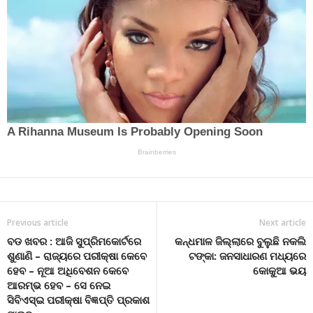
Previous article
Next article
ବଡ ଖବର : ଆଜି ସୁପ୍ରିମକୋର୍ଟରେ
କନ୍ଧମାଳ ଜିଲ୍ଲାରେ ବୁଲୁଛି ନକଲି
ଶୁଣାଣି – ରାଜ୍ୟରେ ପରୀକ୍ଷା କେବେ
ଟଙ୍କା: ଜନସାଧାରଣ ମଧ୍ୟରେ
ହେବ – ନୂଆ ଅଧିବେଶନ କେବେ
କୋକୁଆ ଭୟ
ଆରମ୍ଭ ହେବ – ସେ ନେଇ
ସିବିଏସ୍ଇ ପରୀକ୍ଷା ବିଜ୍ଞପ୍ତି ପ୍ରକାଶ