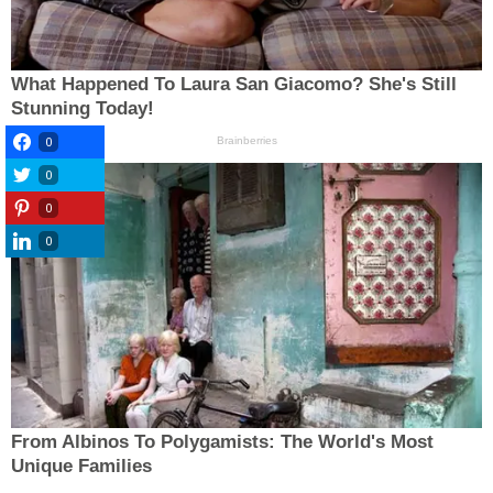
0
0
0
0