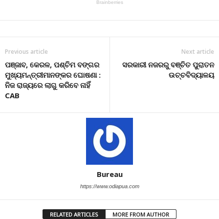
Previous article
Next article
ପଞ୍ଜାବ, କେରଳ, ପଶ୍ଚିମ ବଙ୍ଗର
ସରକାରୀ ନଜରରୁ ବଞ୍ଚିତ ପୁରାତନ
ମୁଖ୍ୟମନ୍ତ୍ରୀମାନଙ୍କର ଘୋଷଣା :
ଉଚ୍ଚବିଦ୍ୟାଳୟ
ନିଜ ରାଜ୍ୟରେ ଲାଗୁ କରିବେ ନାହିଁ
CAB
Bureau
https://www.odiapua.com
RELATED ARTICLES
MORE FROM AUTHOR