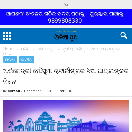
Ads
Home
ଓଡ଼ିଶା
ଅଭିନେତ୍ରୀ ମୌସୁମୀ ଚାଟାର୍ଜୀଙ୍କର ଝିଅ ପାୟଲଙ୍କର
ନିଧନ
ଓଡ଼ିଶା
ଜାତୀୟ
ଅଭିନେତ୍ରୀ ମୌସୁମୀ ଚାଟାର୍ଜୀଙ୍କର ଝିଅ ପାୟଲଙ୍କର
ନିଧନ
By
Bureau
-
December 13, 2019
1580