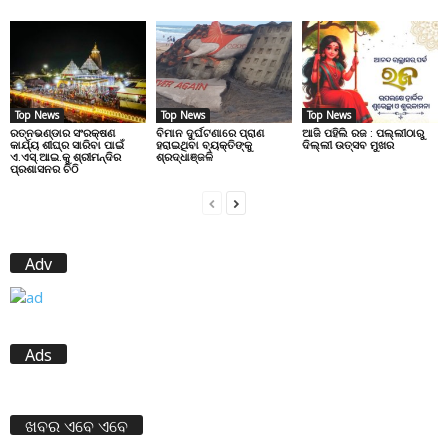
Top News
Top News
Top News
ରତ୍ନଭଣ୍ଡାର ସଂରକ୍ଷଣ
ବିମାନ ଦୁର୍ଘଟଣାରେ ପ୍ରାଣ
ଆଜି ପହିଲି ରଜ : ପଲ୍ଲୀଠାରୁ
କାର୍ଯ୍ୟ ଶୀଘ୍ର ସାରିବା ପାଇଁ
ହରାଇଥିବା ବ୍ୟକ୍ତିଙ୍କୁ
ଦିଲ୍ଲୀ ଉତ୍ସବ ମୁଖର
ଏ.ଏସ୍.ଆଇ.କୁ ଶ୍ରୀମନ୍ଦିର
ଶ୍ରଦ୍ଧାଞ୍ଜଳି
ପ୍ରଶାସନର ଚିଠି
Adv
Ads
ଖବର ଏବେ ଏବେ