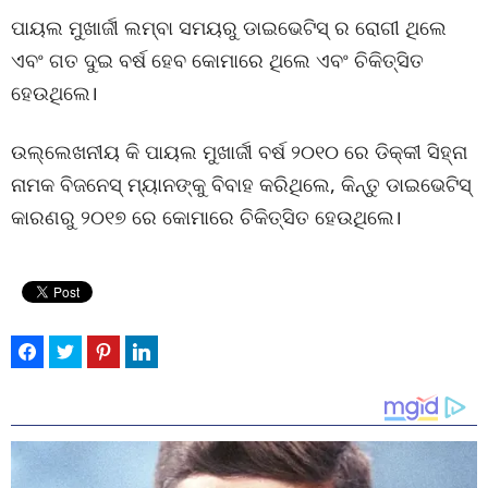
ପାୟଲ ମୁଖାର୍ଜୀ ଲମ୍ବା ସମୟରୁ ଡାଇଭେଟିସ୍ ର ରୋଗୀ ଥିଲେ
ଏବଂ ଗତ ଦୁଇ ବର୍ଷ ହେବ କୋମାରେ ଥିଲେ ଏବଂ ଚିକିତ୍ସିତ
ହେଉଥିଲେ।
ଉଲ୍ଲେଖନୀୟ କି ପାୟଲ ମୁଖାର୍ଜୀ ବର୍ଷ ୨୦୧୦ ରେ ଡିକ୍କୀ ସିହ୍ନା
ନାମକ ବିଜନେସ୍ ମ୍ୟାନଙ୍କୁ ବିବାହ କରିଥିଲେ, କିନ୍ତୁ ଡାଇଭେଟିସ୍
କାରଣରୁ ୨୦୧୭ ରେ କୋମାରେ ଚିକିତ୍ସିତ ହେଉଥିଲେ।