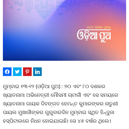
ମୁମ୍ବାଇ ୧୩-୧୨ (ଓଡ଼ିଆ ପୁଅ) : ୭୦ ଏବଂ ୮୦ ଦଶକର
ଖ୍ୟାତନାମା ଅଭିନେତ୍ରୀ ମୌସମୀ ଚାଟାର୍ଜୀ ଏବଂ ସେ ସମୟରେ
ଖ୍ୟାତନାମା ଗାୟକ ଦିବଙ୍ଗତ ହେମନ୍ତ କୁମାରଙ୍କର ନାତୁଣୀ
ପାୟଲ ମୁଖାର୍ଜୀଙ୍କର ଗୁରୁବାରଦିନ ମୁମ୍ବାଇ ସ୍ଥିତ ହିନ୍ଦୁଜା
ହସ୍ପିଟାଲରେ ନିଧନ ହୋଇଯାଇଛି। ସେ ୪୫ ବର୍ଷର ଥିଲେ।