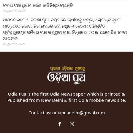
ଚରଣ ଦାସ ଥିଲେ ଜଣେ ନୀତିନିଷ୍ଠ ବ୍ୟକ୍ତି
August 8, 2026
ଧାମନଗରରେ ଧାନକିଣା ନୂଆ ନିୟମରେ ଚାଷୀଙ୍କୁ ଝଟ୍‌କା,ଏଗ୍ରିଷ୍ଟାକ୍‌ରେ
ମାତ୍ର ୧୦ ହଜାର; ନିଜ ନାମରେ ଜମି ନଥିଲେ ଟୋକନ ଅନିଶ୍ଚିତ,
ପୂର୍ବପୁରୁଷଙ୍କ ଜମିରେ ଚାଷ କରୁଥିବା ଚାଷୀ ଚିନ୍ତାରେ; ୮୦% ପ୍ରଭାବିତ ହେବା
ଆଶଙ୍କା
August 8, 2026
Odia Pua is the first Odia Newspaper which is printed &
Published from New Delhi & first Odia mobile news site.
Contact us:
odiapuadelhi@gmail.com