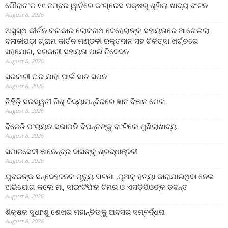
ପୌରାଚଂଳ ୧୯ ନମ୍ବର ୱାର୍ଡ଼ରେ କଂଗ୍ରେସ ପକ୍ଷରୁ ଶୁଖିଲା ଖାଦ୍ୟ ବଂଟନ
August 8, 2026
ଅସୁସ୍ଥ କୀର୍ତନ କଳାକାର ଲୋକନାଥ ବେହେରାଙ୍କ ସହାୟତାରେ ଆଗେଇଲା
ବଳାଜୀପଡ଼ା ଗ୍ରାମ କୀର୍ତନ ମଣ୍ଡଳୀ ରକ୍ତଦାନ ସହ ଚିକିତ୍ସା ଖର୍ଚ୍ଚରେ
ସହଯୋଗ, ସରକାରୀ ସହାୟତା ପାଇଁ ନିବେଦନ
August 8, 2026
ସରକାରୀ ଘର ଯାହା ପାଇଁ ସାତ ସପନ
August 8, 2026
ତିହିଡି଼ ସରସ୍ୱତୀ ଶିଶୁ ବିଦ୍ୟାମନ୍ଦିରରେ ଜ୍ଞାନ ବିଜ୍ଞାନ ମେଳା
August 8, 2026
ବିଜେଡି ପଂଚାୟତ ସଭାପତି ବିପନ୍ନଙ୍କୁ ବାଂଟିଲେ ଶୁଖିଲାଖାଦ୍ୟ
August 8, 2026
ସମାଜସେବୀ ଜ୍ଞାନେନ୍ଦ୍ର ଦାସଙ୍କୁ ଶ୍ରଦ୍ଧାଞ୍ଜଳୀ
August 8, 2026
ଯୁବକଙ୍କ ସନ୍ଦେହଜନକ ମୃତ୍ୟୁ ଘଟଣା ,ପୁଅକୁ ହତ୍ୟା କାରାଯାଇଥିବା ନେଇ
ଅଭିଯୋଗ କଲେ ମା, ସାଇଂଟିଫିକ ଟିମର ଓ ଏସଡ଼ିପିଓଙ୍କ ତଦନ୍ତ
August 8, 2026
ଶିକ୍ଷକ ସୁଧାଂଶୁ ଶେଖର ମହାନ୍ତିଙ୍କୁ ଅବସର ସମ୍ବର୍ଦ୍ଧନା
August 8, 2026