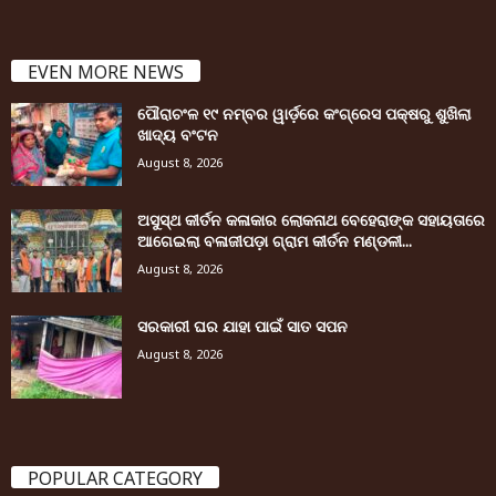
EVEN MORE NEWS
ପୌରାଚଂଳ ୧୯ ନମ୍ବର ୱାର୍ଡ଼ରେ କଂଗ୍ରେସ ପକ୍ଷରୁ ଶୁଖିଲା
ଖାଦ୍ୟ ବଂଟନ
August 8, 2026
ଅସୁସ୍ଥ କୀର୍ତନ କଳାକାର ଲୋକନାଥ ବେହେରାଙ୍କ ସହାୟତାରେ
ଆଗେଇଲା ବଳାଜୀପଡ଼ା ଗ୍ରାମ କୀର୍ତନ ମଣ୍ଡଳୀ...
August 8, 2026
ସରକାରୀ ଘର ଯାହା ପାଇଁ ସାତ ସପନ
August 8, 2026
POPULAR CATEGORY