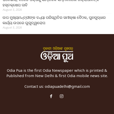
ହସ୍ତକ୍ଷେପ ଦାବି
August 5, 2026
ଉପ ମୁଖ୍ୟମନ୍ତ୍ରୀଙ୍କ ବନ୍ୟା ପରିସ୍ଥିତିର ସମୀକ୍ଷା ବୈଠକ, ପୁନରୁଦ୍ଧାର
କାର୍ଯ୍ୟ ଉପରେ ଗୁରୁତ୍ୱାରୋପ
August 5, 2026
Odia Pua is the first Odia Newspaper which is printed &
Published from New Delhi & first Odia mobile news site.
Contact us:
odiapuadelhi@gmail.com