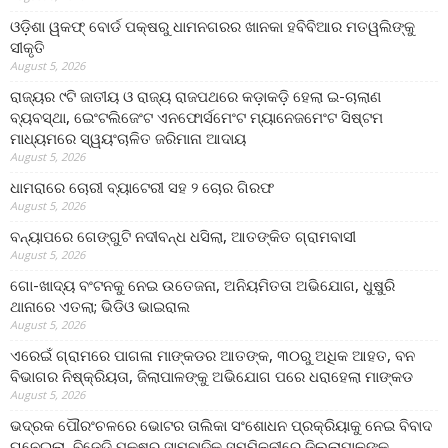
ଓଡ଼ିଶା ୱକଫ୍ ବୋର୍ଡ ପକ୍ଷରୁ ଧାମନଗରର ଖାନକା ହବିବିଆର ମତୱଲିଙ୍କୁ
ସୀକୃତି
August 5, 2026
ରାଜ୍ୟର ୯ଟି ଜାତୀୟ ଓ ରାଜ୍ୟ ରାଜପଥରେ କଡ଼ାକଡ଼ି ହେଲା ଇ-ଚାଲାଣ
ବ୍ୟବସ୍ଥା, ଇେଂଟଲିଜେଂଟ ଏନଫୋର୍ସମେଂଟ ମ୍ୟାନେଜମେଂଟ ସିଷ୍ଟମ
ମାଧ୍ୟମରେ ସ୍ୱୟଂଚାଳିତ ଜରିମାନା ଆଦାୟ
August 5, 2026
ଧାମରାରେ ଚୋରୀ ବ୍ୟାଟେରୀ ସହ ୨ ଚୋର ଗିରଫ
August 5, 2026
ବନ୍ୟାପରେ ଗେଙ୍ଗୁଟି ନଦୀବନ୍ଧ ଧସିଲା, ଆତଙ୍କିତ ଗ୍ରାମବାସୀ
August 5, 2026
ଗୋ-ଖାଦ୍ୟ ବଂଟନକୁ ନେଇ ଉତେଜନା, ଅନିୟମିତତା ଅଭିଯୋଗ, ଧୁଷୁରି
ଥାନାରେ ଏତଲା; ଭିଡିଓ ଭାଇରାଲ
August 5, 2026
ଏରେଇଁ ଗ୍ରାମରେ ପାଗଳା ମାଙ୍କଡର ଆତଙ୍କ, ୩୦ରୁ ଅଧିକ ଆହତ, ବନ
ବିଭାଗର ନିଷ୍କ୍ରିୟତା, ଜିଲାପାଳଙ୍କୁ ଅଭିଯୋଗ ପରେ ଧରାହେଲା ମାଙ୍କଡ
August 5, 2026
ଭଦ୍ରକ ପୌରଂଚଳରେ ଭୋଟର ତାଲିକା ସଂଶୋଧନ ପ୍ରକ୍ରିୟାକୁ ନେଇ ବିବାଦ
ଘନେଇଲା, ବିଜେଡି ପକ୍ଷରୁ ସାମ୍ବାଦିକ ସମ୍ମିଳନୀରେ ଜିଲ୍ଲାପାଳଙ୍କ