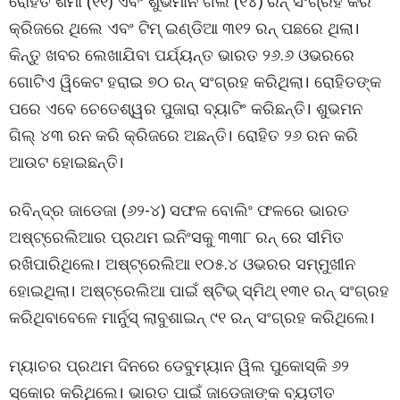
ରୋହିତ ଶର୍ମା (୧୧) ଏବଂ ଶୁଭମାନ ଗିଲ (୧୪) ରନ୍ ସଂଗ୍ରହ କରି
କ୍ରିଜରେ ଥିଲେ ଏବଂ ଟିମ୍ ଇଣ୍ଡିଆ ୩୧୨ ରନ୍ ପଛରେ ଥିଲା।
କିନ୍ତୁ ଖବର ଲେଖାଯିବା ପର୍ଯ୍ୟନ୍ତ ଭାରତ ୨୬.୬ ଓଭରରେ
ଗୋଟିଏ ୱିକେଟ ହରାଇ ୭୦ ରନ୍ ସଂଗ୍ରହ କରିଥିଲା। ରୋହିତଙ୍କ
ପରେ ଏବେ ଚେତେଶ୍ୱର ପୁଜାରା ବ୍ୟାଟିଂ କରିଛନ୍ତି। ଶୁଭମନ
ଗିଲ୍ ୪୩ ରନ କରି କ୍ରିଜରେ ଅଛନ୍ତି। ରୋହିତ ୨୬ ରନ କରି
ଆଉଟ ହୋଇଛନ୍ତି।
ରବିନ୍ଦ୍ର ଜାଡେଜା (୬୨-୪) ସଫଳ ବୋଲିଂ ଫଳରେ ଭାରତ
ଅଷ୍ଟ୍ରେଲିଆର ପ୍ରଥମ ଇନିଂସକୁ ୩୩୮ ରନ୍ ରେ ସୀମିତ
ରଖିପାରିଥିଲେ। ଅଷ୍ଟ୍ରେଲିଆ ୧୦୫.୪ ଓଭରର ସମ୍ମୁଖୀନ
ହୋଇଥିଲା। ଅଷ୍ଟ୍ରେଲିଆ ପାଇଁ ଷ୍ଟିଭ୍ ସ୍ମିଥ୍ ୧୩୧ ରନ୍ ସଂଗ୍ରହ
କରିଥିବାବେଳେ ମାର୍ନୁସ୍ ଲାବୁଶାଇନ୍ ୯୧ ରନ୍ ସଂଗ୍ରହ କରିଥିଲେ।
ମ୍ୟାଚର ପ୍ରଥମ ଦିନରେ ଡେବୁମ୍ୟାନ ୱିଲ ପୁକୋସ୍କି ୬୨
ସ୍କୋର କରିଥିଲେ। ଭାରତ ପାଇଁ ଜାଡେଜାଙ୍କ ବ୍ୟତୀତ