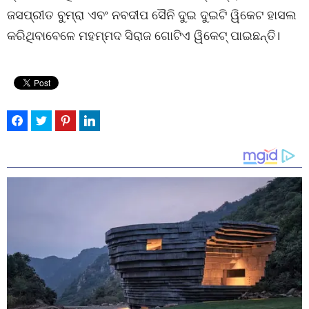
ଜସପ୍ରୀତ ବୁମ୍ରା ଏବଂ ନବଦୀପ ସୈନି ଦୁଇ ଦୁଇଟି ୱିକେଟ ହାସଲ
କରିଥିବାବେଳେ ମହମ୍ମଦ ସିରାଜ ଗୋଟିଏ ୱିକେଟ୍ ପାଇଛନ୍ତି।