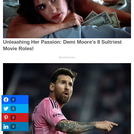
0
0
0
0