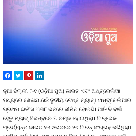
ନୂଆ ଦିଲ୍ଲୀ ୮-୧ (ଓଡ଼ିଆ ପୁଅ) ଭାରତ ଏବଂ ଅଷ୍ଟ୍ରେଲିଆ
ମଧ୍ୟରେ ଖେଳାଯାଉଛି ତୃତୀୟ ଟେଷ୍ଟ ମ୍ୟାଚ୍। ଅଷ୍ଟ୍ରେଲିଆର
ପ୍ରଥମ ଇନିଂସ ୩୩୮ ରନରେ ସୀମିତ ହୋଇଛି। ଆଜି ବି ବର୍ଷା
ହେତୁ ମ୍ୟାଚ୍ ବିଳମ୍ବରେ ଆରମ୍ଭ ହୋଇଥିଲା। ଟି ବ୍ରେକ
ପ୍ରର୍ଯ‌୍ୟନ୍ତ ଭାରତ ୨୬ ଓଭରରେ ୨୬ ଟି ରନ୍ ସଂଗ୍ରହ କରିଥିଲା।