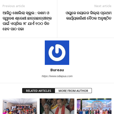
Previous article
Next article
ଆଜିଠୁ ଖୋଲିଲା ସ୍କୁଲ : ଦଶମ ଓ
ଓୟୁଜେ ନୟାଗଡ ଜିଲ୍ଲା ପ୍ରଥମ
ଦ୍ୱାଦଶ ଶ୍ରେଣୀ ଛାତ୍ରଛାତ୍ରୀଙ୍କ
କାର୍ଯ୍ୟକାରିଣୀ ବୈଠକ ଅନୁଷ୍ଠିତ
ପାଇଁ ଏପ୍ରିଲ ୨୮ ଯାଏଁ ୧୦୦ ଦିନ
ହେବ ପାଠ ପଢା
Bureau
https://www.odiapua.com
RELATED ARTICLES
MORE FROM AUTHOR