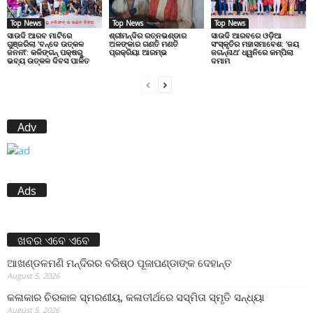
Top News
Top News
Top News
ସାଉଦି ଆରବ ମାଟିରେ
ଶ୍ରୀମନ୍ଦିର ରତ୍ନଭଣ୍ଡାର
ସାଉଦି ଆରବରେ ଓଡ଼ିଆ
ଗୁଞ୍ଜରିଲା ‘ବନ୍ଦେ ଉତ୍କଳ
ଅଳଙ୍କାର ଗଣତି ମଣତି
ସଂସ୍କୃତିର ମହାସମାବେଶ: ‘ଜୟ
ଜନନୀ’: କଳିଙ୍ଗନ୍ ପକ୍ଷରୁ
ପ୍ରକ୍ରିୟା ଆରମ୍ଭ
ଜଗନ୍ନାଥ’ ଧ୍ୱନିରେ କମ୍ପିଲା
ଭବ୍ୟ ଉତ୍କଳ ଦିବସ ପାଳିତ
ଦମାମ
Adv
Ads
ଖବର ଏବେ ଏବେ
ଆଖଣ୍ଡଳମଣି ମନ୍ଦିରର ବରିଷ୍ଠ ପୂଜାପଣ୍ଡାଙ୍କ ଦେହାନ୍ତ
August 5, 2026
କଳାକାର ଚିରକାଳ ସ୍ମରଣୀୟ, କଳାତୀର୍ଥରେ ସସ୍ମିତା ସ୍ମୃତି ସନ୍ଧ୍ୟା
August 5, 2026