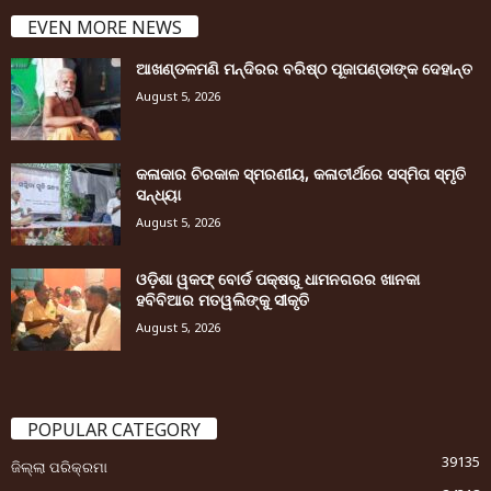
EVEN MORE NEWS
ଆଖଣ୍ଡଳମଣି ମନ୍ଦିରର ବରିଷ୍ଠ ପୂଜାପଣ୍ଡାଙ୍କ ଦେହାନ୍ତ
August 5, 2026
କଳାକାର ଚିରକାଳ ସ୍ମରଣୀୟ, କଳାତୀର୍ଥରେ ସସ୍ମିତା ସ୍ମୃତି
ସନ୍ଧ୍ୟା
August 5, 2026
ଓଡ଼ିଶା ୱକଫ୍ ବୋର୍ଡ ପକ୍ଷରୁ ଧାମନଗରର ଖାନକା
ହବିବିଆର ମତୱଲିଙ୍କୁ ସୀକୃତି
August 5, 2026
POPULAR CATEGORY
39135
ଜିଲ୍ଲା ପରିକ୍ରମା