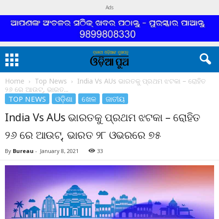
Ads
Home
Top News
India Vs AUs ଭାରତକୁ ପ୍ରଥମ ଝଟକା – ରୋହିତ
୨୬ ରେ ଆଉଟ୍, ଭାରତ...
TOP NEWS
ଓଡ଼ିଶା
ଖେଳ
ଜାତୀୟ
India Vs AUs ଭାରତକୁ ପ୍ରଥମ ଝଟକା – ରୋହିତ
୨୬ ରେ ଆଉଟ୍, ଭାରତ ୨୮ ଓଭରରେ ୭୫
By
Bureau
-
January 8, 2021
33