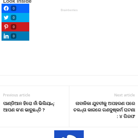
0
0
0
0
Previous article
Next article
ପାଣ୍ଡିଆନ ହିରୋ ନାଁ ଭିଲିୟାନ୍:
ନାବାଳିକା ଯୁବତୀକୁ ଅପହରଣ ପରେ
ଆପଣ କ’ଣ ଭାବୁଛନ୍ତି ?
ଚଳନ୍ତା କାରରେ ଗଣଦୁଷ୍କର୍ମ ଘଟଣା
: ୪ ଗିରଫ