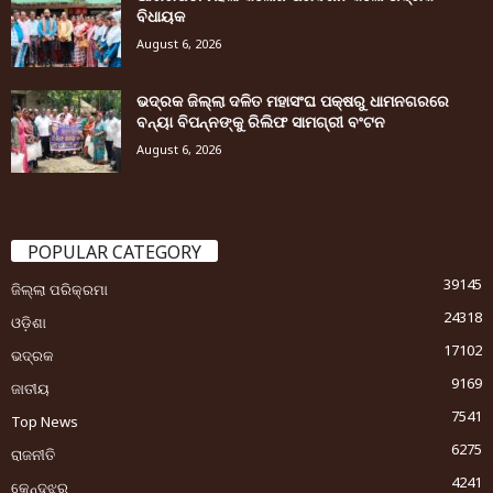
ବିଧାୟକ
August 6, 2026
ଭଦ୍ରକ ଜିଲ୍ଲା ଦଳିତ ମହାସଂଘ ପକ୍ଷରୁ ଧାମନଗରରେ
ବନ୍ୟା ବିପନ୍ନଙ୍କୁ ରିଲିଫ ସାମଗ୍ରୀ ବଂଟନ
August 6, 2026
POPULAR CATEGORY
39145
ଜିଲ୍ଲା ପରିକ୍ରମା
24318
ଓଡ଼ିଶା
17102
ଭଦ୍ରକ
9169
ଜାତୀୟ
7541
Top News
6275
ରାଜନୀତି
4241
କେନ୍ଦୁଝର