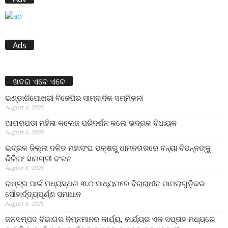
Ads
ଖବର ଏବେ ଏବେ
ଭଣ୍ଡାରିପୋଖରୀ ବିଜେପିର ସାମ୍ବାଦିକ ସମ୍ମିଳନୀ
August 6, 2026
ଆଗରପଡା ମହିଳା କଲେଜ ପରିଦର୍ଶନ କଲେ ଭଦ୍ରକ ବିଧାୟକ
August 6, 2026
ଭଦ୍ରକ ଜିଲ୍ଲା ଦଳିତ ମହାସଂଘ ପକ୍ଷରୁ ଧାମନଗରରେ ବନ୍ୟା ବିପନ୍ନଙ୍କୁ
ରିଲିଫ ସାମଗ୍ରୀ ବଂଟନ
August 6, 2026
ରାଷ୍ଟ୍ର ପାଇଁ ମଧ୍ୟସ୍ଥତା ୩.୦ ମାଧ୍ୟମରେ ବିଚାରାଧୀନ ମାମଲାଗୁଡ଼ିକର
ସୌହାର୍ଦ୍ଦ୍ୟପୂର୍ଣ୍ଣ ସମାଧାନ
August 6, 2026
ଜଳସମ୍ପଦ ବିଭାଗର ନିମ୍ନମାନର କାର୍ଯ୍ୟ, କାର୍ଯ୍ୟର ଏକ ସପ୍ତାହ ମଧ୍ୟରେ