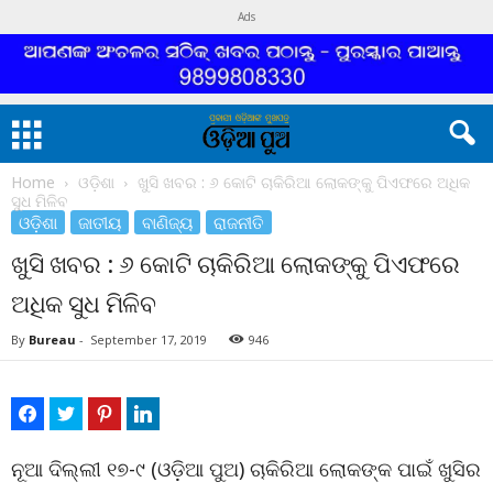
Ads
Home
ଓଡ଼ିଶା
ଖୁସି ଖବର : ୬ କୋଟି ଚାକିରିଆ ଲୋକଙ୍କୁ ପିଏଫରେ ଅଧିକ
ସୁଧ ମିଳିବ
ଓଡ଼ିଶା
ଜାତୀୟ
ବାଣିଜ୍ୟ
ରାଜନୀତି
ଖୁସି ଖବର : ୬ କୋଟି ଚାକିରିଆ ଲୋକଙ୍କୁ ପିଏଫରେ
ଅଧିକ ସୁଧ ମିଳିବ
By
Bureau
-
September 17, 2019
946
ନୂଆ ଦିଲ୍ଲୀ ୧୭-୯ (ଓଡ଼ିଆ ପୁଅ) ଚାକିରିଆ ଲୋକଙ୍କ ପାଇଁ ଖୁସିର