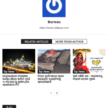
Bureau
https://www.odiapua.com
RELATED ARTICLES
MORE FROM AUTHOR
Top News
Top News
Top News
ରତ୍ନଭଣ୍ଡାର ସଂରକ୍ଷଣ
ବିମାନ ଦୁର୍ଘଟଣାରେ ପ୍ରାଣ
ଆଜି ପହିଲି ରଜ : ପଲ୍ଲୀଠାରୁ
କାର୍ଯ୍ୟ ଶୀଘ୍ର ସାରିବା ପାଇଁ
ହରାଇଥିବା ବ୍ୟକ୍ତିଙ୍କୁ
ଦିଲ୍ଲୀ ଉତ୍ସବ ମୁଖର
ଏ.ଏସ୍.ଆଇ.କୁ ଶ୍ରୀମନ୍ଦିର
ଶ୍ରଦ୍ଧାଞ୍ଜଳି
ପ୍ରଶାସନର ଚିଠି
Adv