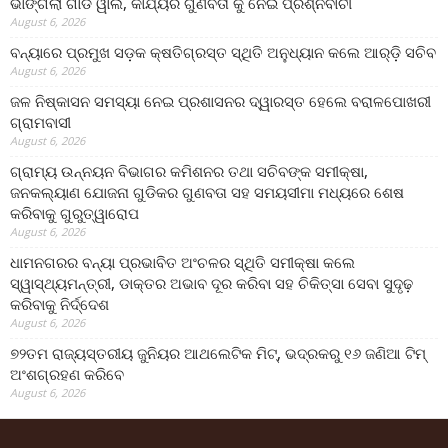
ଭାଙ୍ଗିଲା ଗାର୍ଡ ୱାଲ, କାର୍ଯ୍ୟର ଗୁଣବତା କୁ ନେଇ ପ୍ରଶ୍ନବାଚୀ
August 6, 2026
ବନ୍ୟାରେ ପ୍ରମୁଖ ସଡ଼କ କ୍ଷତିଗ୍ରସ୍ତ ସ୍ଥିତି ଅନୁଧ୍ୟାନ କଲେ ଆର୍‌ଡ଼ି ସଚିବ
August 6, 2026
ଜଳ ନିଷ୍କାସନ ସମସ୍ୟା ନେଇ ପ୍ରଶାସନର ଦ୍ୱାରସ୍ତ ହେଲେ ବରାଳପୋଖରୀ
ଗ୍ରାମବାସୀ
August 6, 2026
ଗ୍ରାମ୍ୟ ଉନ୍ନୟନ ବିଭାଗର କମିଶନର ତଥା ସଚିବଙ୍କ ସମୀକ୍ଷା,
ଜନକଲ୍ୟାଣ ଯୋଜନା ଗୁଡିକର ଗୁଣବତା ସହ ସମୟସୀମା ମଧ୍ୟରେ ଶେଷ
କରିବାକୁ ଗୁରୁତ୍ୱାରୋପ
August 6, 2026
ଧାମନଗରର ବନ୍ୟା ପ୍ରଭାବିତ ଅଂଚଳର ସ୍ଥିତି ସମୀକ୍ଷା କଲେ
ସ୍ୱାସ୍ଥ୍ୟମନ୍ତ୍ରୀ, ଡାକ୍ତର ଅଭାବ ଦୂର କରିବା ସହ ଚିକିତ୍ସା ସେବା ସୁଦୃଢ଼
କରିବାକୁ ନିର୍ଦ୍ଦେଶ
August 6, 2026
୭୨ତମ ରାଜ୍ୟସ୍ତରୀୟ ଜୁନିୟର ଆଥଲେଟିକ ମିଟ୍‌, ଭଦ୍ରକରୁ ୧୬ ଜଣିଆ ଟିମ୍
ଅଂଶଗ୍ରହଣ କରିବେ
August 6, 2026