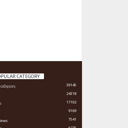
OPULAR CATEGORY
39145
ା ପରିକ୍ରମା
24318
17102
କ
9169
ୟ
7541
News
6275