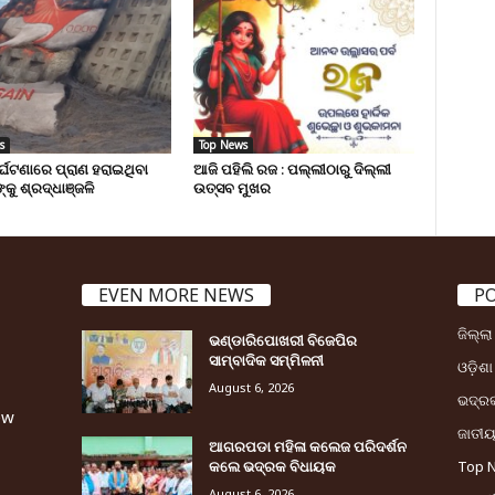
s
Top News
ୁର୍ଘଟଣାରେ ପ୍ରାଣ ହରାଇଥିବା
ଆଜି ପହିଲି ରଜ : ପଲ୍ଲୀଠାରୁ ଦିଲ୍ଲୀ
୍କୁ ଶ୍ରଦ୍ଧାଞ୍ଜଳି
ଉତ୍ସବ ମୁଖର
EVEN MORE NEWS
P
ଜିଲ୍ଲ
ଭଣ୍ଡାରିପୋଖରୀ ବିଜେପିର
ସାମ୍ବାଦିକ ସମ୍ମିଳନୀ
ଓଡ଼ିଶା
August 6, 2026
ଭଦ୍ର
ew
ଜାତୀ
ଆଗରପଡା ମହିଳା କଲେଜ ପରିଦର୍ଶନ
କଲେ ଭଦ୍ରକ ବିଧାୟକ
Top 
August 6, 2026