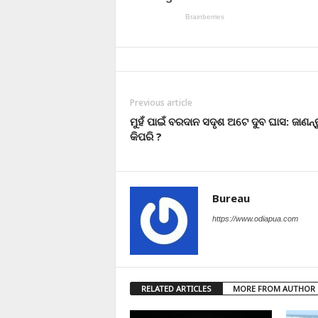
Previous article
ମୁହଁ ପାଇଁ ବରଦାନ ସଦୃଶ ଅଟେ ଦୁବ ଘାସ: ଜାଣନ୍ତ
କିପରି ?
Bureau
https://www.odiapua.com
RELATED ARTICLES
MORE FROM AUTHOR