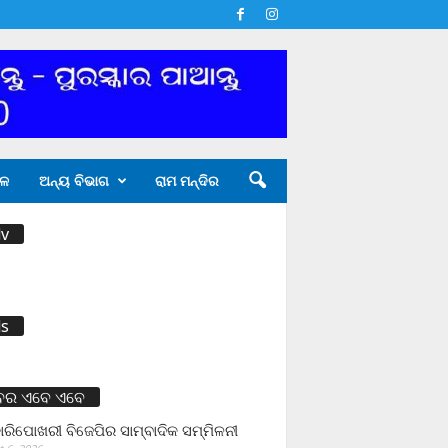
ଳ
ଅନ୍ୟ ବିଭାଗ
ରାମ ମନ୍ଦିର
v
s
ବର ଏବେ ଏବେ
ାରିପୋଖରୀ ବିଜେପିର ସାମ୍ବାଦିକ ସମ୍ମିଳନୀ