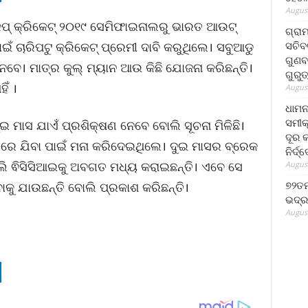
August
ବକପ୍ କ୍ରିକେଟ୍ ୨୦୧୯ ସେମିଫାଇନାଲରୁ ଭାରତ ଆଉଟ୍
ଗ୍ରା
ସଚିବ
 ଚାରିପଟୁ କ୍ରିକେଟ୍ ପ୍ରେମୀ ଦାବି କରୁଥିଲେ। ସବୁଆଡୁ
ଗୁଣବ
ନେବେ। ମାତ୍ର କୁଲ୍ ମ୍ୟାନ ଆଉ କିଛି ଯୋଜନା କରିଛନ୍ତି।
ଗୁରୁ
ିଁ ।
August
ଧାମନ
ସମୀକ
 ମାସ ଯାଏଁ ପ୍ରଶିକ୍ଷଣ ନେବେ ବୋଲି ସୂଚନା ମିଳିଛି।
ଦୂର କ
ତରେ ଯିବା ପାଇଁ ମନା କରିଦେଇଥିଲେ। ଦୁଇ ମାସର ବ୍ରେକ
ନିର୍ଦ୍
ି ଵିସିସିଆଇକୁ ଅବଗତ ମଧ୍ୟ କରାଇଛନ୍ତି। ଏବେ ସେ
August
୭୨ତମ
ାକୁ ଯାଉଛନ୍ତି ବୋଲି ପ୍ରକାଶ କରିଛନ୍ତି।
ଭଦ୍ର
August