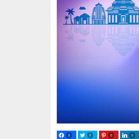
0
0
0
0