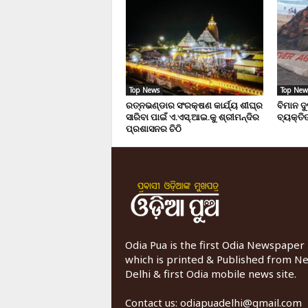
Top News
Top New
ରତ୍ନଭଣ୍ଡାର ସଂରକ୍ଷଣ କାର୍ଯ୍ୟ ଶୀଘ୍ର
ବିମାନ ଦ
ସାରିବା ପାଇଁ ଏ.ଏସ୍.ଆଇ.କୁ ଶ୍ରୀମନ୍ଦିର
ବ୍ୟକ୍ତିଙ
ପ୍ରଶାସନର ଚିଠି
Odia Pua is the first Odia Newspaper
which is printed & Published from N
Delhi & first Odia mobile news site.
Contact us:
odiapuadelhi@gmail.com