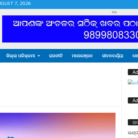
UGUST 7, 2026
Ads
ଜିଲ୍ଲା ପରିକ୍ରମା
ରାଜନୀତି
ମନୋରଞ୍ଜନ
ଜୀବନଚର୍ଯ୍ୟା
ଖେ
Ad
Ad
ଖ
ଭଣ୍ଡ