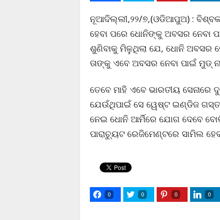
ନୂଆଦିଲ୍ଲୀ,୨୨/୭,(ଓଡିଆପୁଅ) : ବିଶ୍
ହେବା ପରେ ଧୋନିଙ୍କୁ ଅବସର ନେବା ପାଇଁ
ଶୁଣିବାକୁ ମିଳୁଥିଲା ଯେ, ଧୋନି ଅବସର 
ତାଙ୍କୁ ଏବେ ଅବସର ନେବା ପାଇଁ ମୁଡ୍ ନାହ
ତେବେ ମାହି ଏବେ ଭାରତୀୟ ସେନାରେ ଦୁଇ
ଯେଉଁଥିପାଇଁ ସେ ୱେଷ୍ଟ ଇଣ୍ଡିଜ ଗସ୍
ନେଇ ଧୋନି ଆର୍ମିରେ ଯୋଗ ଦେବେ ବୋଲ
ପାରାଚ୍ୟୁଟ ରେଜିମେଣ୍ଟରେ ସାମିଲ ହେବ
0
0
0
0