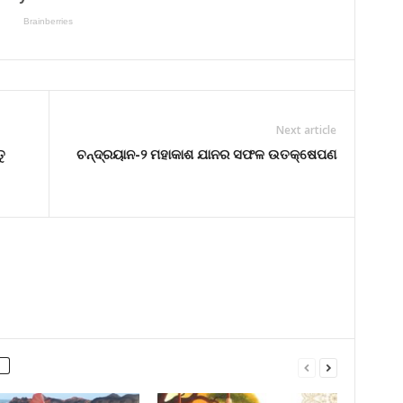
Next article
ୁ
ଚନ୍ଦ୍ରୟାନ-୨ ମହାକାଶ ଯାନର ସଫଳ ଉତକ୍ଷେପଣ