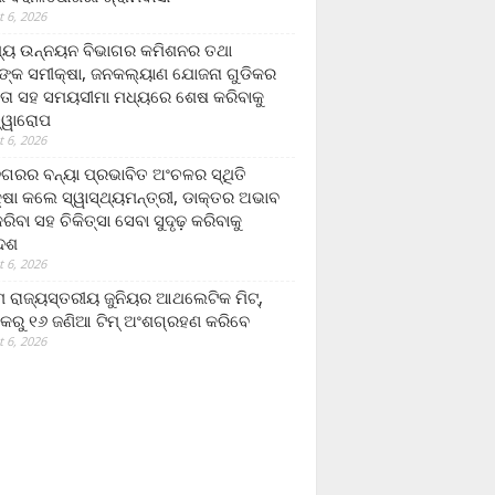
 6, 2026
ମ୍ୟ ଉନ୍ନୟନ ବିଭାଗର କମିଶନର ତଥା
ଙ୍କ ସମୀକ୍ଷା, ଜନକଲ୍ୟାଣ ଯୋଜନା ଗୁଡିକର
ତା ସହ ସମୟସୀମା ମଧ୍ୟରେ ଶେଷ କରିବାକୁ
ତ୍ୱାରୋପ
 6, 2026
ଗରର ବନ୍ୟା ପ୍ରଭାବିତ ଅଂଚଳର ସ୍ଥିତି
୍ଷା କଲେ ସ୍ୱାସ୍ଥ୍ୟମନ୍ତ୍ରୀ, ଡାକ୍ତର ଅଭାବ
ରିବା ସହ ଚିକିତ୍ସା ସେବା ସୁଦୃଢ଼ କରିବାକୁ
ଦେଶ
 6, 2026
 ରାଜ୍ୟସ୍ତରୀୟ ଜୁନିୟର ଆଥଲେଟିକ ମିଟ୍‌,
କରୁ ୧୬ ଜଣିଆ ଟିମ୍ ଅଂଶଗ୍ରହଣ କରିବେ
 6, 2026