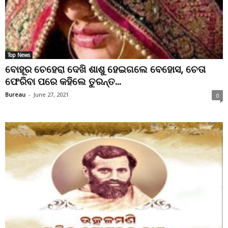
Top News
ବୋହୂର ଚେହେରା ଦେଖି ଶାଶୁ ହେଇଗଲେ ବେହୋସ, ଚେତା
ଫେରିବା ପରେ କହିଲେ ତୁରନ୍ତ...
Bureau
-
June 27, 2021
0