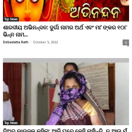
Top News
ଶାରଦୀୟ ଅଭିନନ୍ଦନ: ଦୁର୍ଗା ନାମର ଅର୍ଥ ଏବଂ ମା’ ଙ୍କର ୧୦୮
ଭିନ୍ନ ନାମ...
Debadatta Rath
-
October 5, 2022
0
Top News
ଦିଅର ଭାଉଜକୁ କହିଲା: ଆଜି ଘରେ କେହି ନାହାଁନ୍ତି, ତୁ ଆଉ ମୁଁ,