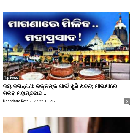
Top News
ଜୟ ଜଗନ୍ନାଥ: ଭକ୍ତଙ୍କ ପାଇଁ ଖୁସି ଖବର; ମାଗଣାରେ
ମିଳିବ ମହାପ୍ରସାଦ ..
Debadatta Rath
-
March 15, 2021
0