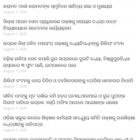
କରାମତ ଅଲୀ କରାମତଙ୍କ ସ୍ମୃତିରେ ସାହିତ୍ୟ ସଭା ଓ ମୁଶାୟରା
August 7, 2026
ଜିଲ୍ଲା ଆଇନ ସେବା ପ୍ରାଧିକରଣ ପକ୍ଷରୁ ନାରାୟଣ ଚନ୍ଦ୍ର ଉଚ୍ଚ
ବିଦ୍ୟାଳୟରେ ସଚେତନତା କାର୍ଯ୍ୟକ୍ରମ
August 7, 2026
ଭଦ୍ରକ ଜିଲା ଦଳିତ ମହାସଂଘ ପକ୍ଷରୁ ବନ୍ୟାବିପନ୍ନଙ୍କୁ ରିଲିଫ ବଂଟନ
August 7, 2026
ବଢ଼ିଲା ନାଳିଆ ରେବ କପାଳି,ଦୁଇ ସପ୍ତାହରେ ଦୁଇଟି ବନ୍ୟା, ବିଷ୍ଣୁପୁରବିନ୍ଧା
ରାସ୍ତାରେ ୩ ଫୁଟ ପାଣି, ଇଟାପାଳରେ ଘାଇ
August 7, 2026
ରିଲିଫ ବଂଟନକୁ ନେଇ ବିଡିଓ ଓ ତହସିଲଦାରଙ୍କୁ ଘେରିଲା ଧାମନଗର ବିଜେଡି
August 7, 2026
ଜୀବିତ ମା’ଙ୍କୁ ମୃତ ଦର୍ଶାଇ ଜମି ହଡ଼ପ ଘଟଣା,ଆରଆଇ ଓ ଦୁଇ ପୁଅଙ୍କ
ଗିରଫ ଦାବିରେ ଭଦ୍ରକ ଏସ୍‌ପି ଅଫିସ ଆଗରେ ଆଇଶାଙ୍କ ଧାରଣା
August 7, 2026
ଓଡ଼ିଶା ସ୍କୁଲ କଲେଜ ଶିକ୍ଷକ କର୍ମଚାରୀ ସମନ୍ୱୟ ସମିତି ପକ୍ଷରୁ ଗଣଶିକ୍ଷା
ମନ୍ତ୍ରୀଙ୍କୁ ଦାବିପତ୍ର
August 7, 2026
ଭଦ୍ରକ ବ୍ଲକ୍ ଉପସଭାପତି ଓ ସରପଂଚ ଜିଲାପାଳଙ୍କୁ ଭେଟିଲେ,ସାଳନ୍ଦୀ ଓ