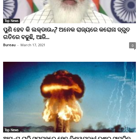
Top News
ପୁଣି ହେବ କି ଲକ୍ଡାଉନ୍? ଅନେକ ରାଜ୍ୟରେ କରୋନା ଦ୍ରୁତ
ଗତିରେ ବଢୁଛି, ଆଜି...
Bureau
-
March 17, 2021
0
Top News
ଆସନ୍ତା ଚାରି ସପ୍ତାହରେ ହେବ ବିଶ୍ୱଯୁଦ୍ଧ! ଋଷର ସାମରିକ