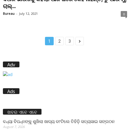
ଚାଲ୍...
Bureau
-
July 12, 2021
0
1
2
3
Adv
Ads
ଖବର ଏବେ ଏବେ
ବନ୍ୟା ବିପନ୍ନଙ୍କୁ ଶୁଖିଲା ଖାଦ୍ୟ ବାଂଟିଲେ ତିହିଡି଼ ସତ୍ୟସାଇ ସଙ୍ଗଠନ
August 7, 2026