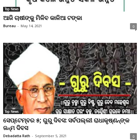
Top News
ଆଜି ଚାଷୀଙ୍କୁ ମିଳିବ କାଳିଆ ଟଙ୍କା
Bureau
-
May 14, 2021
0
Top News
ସେପ୍ଟେମ୍ବର ୫; ଗୁରୁ ଦିବସ: ସର୍ବପଲ୍ଲୀ ରାଧାକୃଷ୍ଣନ୍‌ଙ୍କ
ଜନ୍ମ ଦିବସ
Debadatta Rath
-
September 5, 2021
0