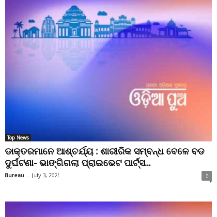
Top News
ଡାକ୍ତରମାନେ ଆଶ୍ଚର୍ଯ୍ୟ : ଶାରୀରିକ ସମ୍ବନ୍ଧ ବେଳେ ବଡ
ଦୁର୍ଘଟଣା- ଭାଙ୍ଗିଗଲା ପ୍ରାଇଭେଟ ପାର୍ଟ୍ସ...
Bureau
-
July 3, 2021
0