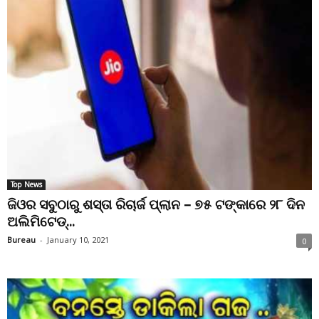
Top News
ଜିଓର ସବୁଠାରୁ ଶସ୍ତା ରିଚାର୍ଜ ପ୍ଲାନ – ୭୫ ଟଙ୍କାରେ ୨୮ ଦିନ
ଅଲିମିଟେଡ୍...
Bureau
-
January 10, 2021
0