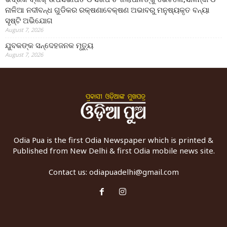
ନାଳିଆ ନଦୀବନ୍ଧ ଗୁଡିକର ରକ୍ଷଣାବେକ୍ଷଣ ଅଭାବରୁ ମନୁଷ୍ୟକୃତ ବନ୍ୟା
ସୃଷ୍ଟି ଅଭିଯୋଗ
August 7, 2026
ଯୁବକଙ୍କ ସନ୍ଦେହଜନକ ମୃତ୍ୟୁ
August 7, 2026
Odia Pua is the first Odia Newspaper which is printed &
Published from New Delhi & first Odia mobile news site.
Contact us:
odiapuadelhi@gmail.com