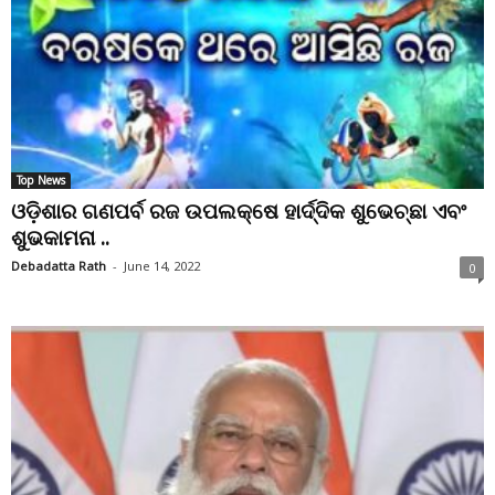
Top News
ଓଡ଼ିଶାର ଗଣପର୍ବ ରଜ ଉପଲକ୍ଷେ ହାର୍ଦ୍ଦିକ ଶୁଭେଚ୍ଛା ଏବଂ
ଶୁଭକାମନା ..
Debadatta Rath
-
June 14, 2022
0