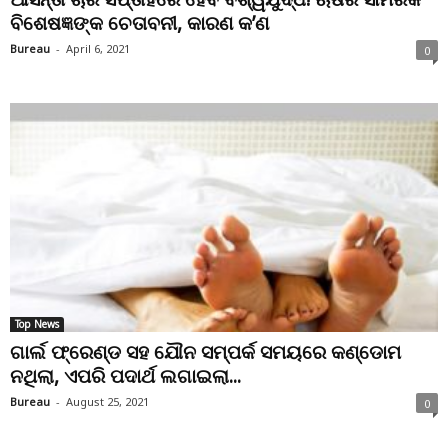
ବିଶେଷଜ୍ଞଙ୍କ ଚେତାବନୀ, କାରଣ କ’ଣ
Bureau
-
April 6, 2021
0
Top News
ଗାର୍ଲ ଫ୍ରେଣ୍ଡ ସହ ଯୌନ ସମ୍ପର୍କ ସମୟରେ କଣ୍ଡୋମ
ନଥିଲା, ଏପରି ପଦାର୍ଥ ଲଗାଇଲା...
Bureau
-
August 25, 2021
0