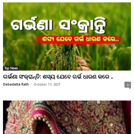
Top News
ଗର୍ଭଣା ସଂକ୍ରାନ୍ତି: ଶସ୍ୟ ଯେବେ ଗର୍ଭ ଧାରଣ କରେ ..
Debadatta Rath
-
October 17, 2021
0