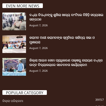
EVEN MORE NEWS
ବନ୍ୟା ବିପନ୍ନଙ୍କୁ ଶୁଖିଲା ଖାଦ୍ୟ ବାଂଟିଲେ ତିହିଡି଼ ସତ୍ୟସାଇ
ସଙ୍ଗଠନ
August 7, 2026
କରାମତ ଅଲୀ କରାମତଙ୍କ ସ୍ମୃତିରେ ସାହିତ୍ୟ ସଭା ଓ
ମୁଶାୟରା
August 7, 2026
ଜିଲ୍ଲା ଆଇନ ସେବା ପ୍ରାଧିକରଣ ପକ୍ଷରୁ ନାରାୟଣ ଚନ୍ଦ୍ର
ଉଚ୍ଚ ବିଦ୍ୟାଳୟରେ ସଚେତନତା କାର୍ଯ୍ୟକ୍ରମ
August 7, 2026
POPULAR CATEGORY
39157
ଜିଲ୍ଲା ପରିକ୍ରମା