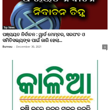
Top News
ପଞ୍ଚାୟତ ନିର୍ବାଚନ : ୱାର୍ଡ ମେମ୍ବର, ସରପଂଚ ଓ
ସମିତିସଭ୍ୟଙ୍କ ପାଇଁ ଜାରି ହେଲା...
Bureau
-
December 30, 2021
0