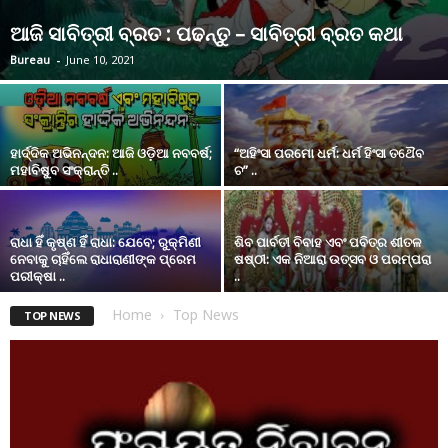
ଆଜି ସାବିତ୍ରୀ ବ୍ରତ : ପଢନ୍ତୁ – ସାବିତ୍ରୀ ବ୍ରତ କଥା
Bureau
-
June 10, 2021
ହାର୍ଦ୍ଦିକ ଅଭିନନ୍ଦନ: ଆଜି ଓଡ଼ିଆ ନବବର୍ଷ;
“ଅହିଂସା ପରମୋ ଧର୍ମ: ଧର୍ମ ହିଂସା ତଥୈବ
ମହାବିଷୁବ ସଂକ୍ରାନ୍ତି ..
ଚ” ..
ରାଧା ହିଁ କୃଷ୍ଣ ହିଁ ରାଧା: ଯେବେ; ରୁକ୍ମିଣୀ
ଶିବ ପାର୍ବତୀ ବିବାହ ଏବଂ ପବିତ୍ର ଶୀତଳ
ନେବାକୁ ଚାହିଁଲେ ରାଧାରାଣୀଙ୍କ ପ୍ରେମ
ଷଷ୍ଠୀ: ଏକ ନିଆରା ଉତ୍ସବ ଓ ପରମ୍ପରା
ପରୀକ୍ଷା ..
..
Home
Top News
TOP NEWS