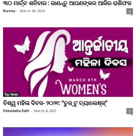
୩୦ ମାର୍ଚ୍ଚ ଶନିବାର : ଜାଣନ୍ତୁ ଆପଣଙ୍କର ଆଜିର ରାଶିଫଳ
Bureau
-
March 30, 2024
0
Top News
ବିଶ୍ୱ ମହିଳା ଦିବସ- ୨୦୨୧: “ଚୁଜ୍ ଟୁ ଚ୍ୟାଲେଞ୍ଜ୍”
Debadatta Rath
-
March 8, 2021
0