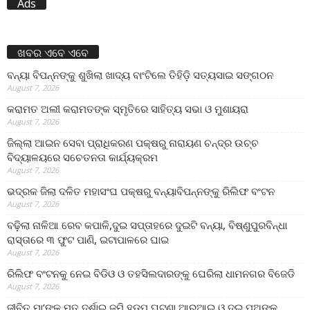
Ads
ଖବର ଏବେ ଏବେ
ବନ୍ୟା ବିପନ୍ନଙ୍କୁ ଶୁଖିଲା ଖାଦ୍ୟ ବାଂଟିଲେ ତିହିଡି଼ ସତ୍ୟସାଇ ସଙ୍ଗଠନ
August 7, 2026
କରାମତ ଅଲୀ କରାମତଙ୍କ ସ୍ମୃତିରେ ସାହିତ୍ୟ ସଭା ଓ ମୁଶାୟରା
August 7, 2026
ଜିଲ୍ଲା ଆଇନ ସେବା ପ୍ରାଧିକରଣ ପକ୍ଷରୁ ନାରାୟଣ ଚନ୍ଦ୍ର ଉଚ୍ଚ
ବିଦ୍ୟାଳୟରେ ସଚେତନତା କାର୍ଯ୍ୟକ୍ରମ
August 7, 2026
ଭଦ୍ରକ ଜିଲା ଦଳିତ ମହାସଂଘ ପକ୍ଷରୁ ବନ୍ୟାବିପନ୍ନଙ୍କୁ ରିଲିଫ ବଂଟନ
August 7, 2026
ବଢ଼ିଲା ନାଳିଆ ରେବ କପାଳି,ଦୁଇ ସପ୍ତାହରେ ଦୁଇଟି ବନ୍ୟା, ବିଷ୍ଣୁପୁରବିନ୍ଧା
ରାସ୍ତାରେ ୩ ଫୁଟ ପାଣି, ଇଟାପାଳରେ ଘାଇ
August 7, 2026
ରିଲିଫ ବଂଟନକୁ ନେଇ ବିଡିଓ ଓ ତହସିଲଦାରଙ୍କୁ ଘେରିଲା ଧାମନଗର ବିଜେଡି
August 7, 2026
ଜୀବିତ ମା’ଙ୍କୁ ମୃତ ଦର୍ଶାଇ ଜମି ହଡ଼ପ ଘଟଣା,ଆରଆଇ ଓ ଦୁଇ ପୁଅଙ୍କ