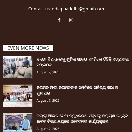
Contact us:
odiapuadelhi@gmail.com
EVEN MORE NEWS
ବନ୍ୟା ବିପନ୍ନଙ୍କୁ ଶୁଖିଲା ଖାଦ୍ୟ ବାଂଟିଲେ ତିହିଡି଼ ସତ୍ୟସାଇ
ସଙ୍ଗଠନ
August 7, 2026
କରାମତ ଅଲୀ କରାମତଙ୍କ ସ୍ମୃତିରେ ସାହିତ୍ୟ ସଭା ଓ
ମୁଶାୟରା
August 7, 2026
ଜିଲ୍ଲା ଆଇନ ସେବା ପ୍ରାଧିକରଣ ପକ୍ଷରୁ ନାରାୟଣ ଚନ୍ଦ୍ର
ଉଚ୍ଚ ବିଦ୍ୟାଳୟରେ ସଚେତନତା କାର୍ଯ୍ୟକ୍ରମ
August 7, 2026