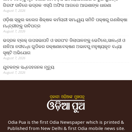
ଗିରଫ ଦାବିରେ ଭଦ୍ରକ ଏସ୍‌ପି ଅଫିସ ଆଗରେ ଆଇଶାଙ୍କ ଧାରଣା
August 7, 2026
ଓଡ଼ିଶା ସ୍କୁଲ କଲେଜ ଶିକ୍ଷକ କର୍ମଚାରୀ ସମନ୍ୱୟ ସମିତି ପକ୍ଷରୁ ଗଣଶିକ୍ଷା
ମନ୍ତ୍ରୀଙ୍କୁ ଦାବିପତ୍ର
August 7, 2026
ଭଦ୍ରକ ବ୍ଲକ୍ ଉପସଭାପତି ଓ ସରପଂଚ ଜିଲାପାଳଙ୍କୁ ଭେଟିଲେ,ସାଳନ୍ଦୀ ଓ
ନାଳିଆ ନଦୀବନ୍ଧ ଗୁଡିକର ରକ୍ଷଣାବେକ୍ଷଣ ଅଭାବରୁ ମନୁଷ୍ୟକୃତ ବନ୍ୟା
ସୃଷ୍ଟି ଅଭିଯୋଗ
August 7, 2026
ଯୁବକଙ୍କ ସନ୍ଦେହଜନକ ମୃତ୍ୟୁ
August 7, 2026
Odia Pua is the first Odia Newspaper which is printed &
Published from New Delhi & first Odia mobile news site.