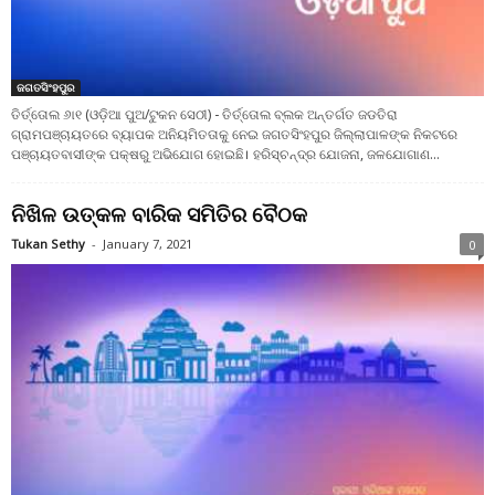
ଜଗତସିଂହପୁର
ତିର୍ତ୍ତୋଲ ୬ା୧ (ଓଡ଼ିଆ ପୁଅ/ଟୁକନ ସେଠୀ) - ତିର୍ତ୍ତୋଲ ବ୍ଲକ ଅନ୍ତର୍ଗତ ଜଡତିରା
ଗ୍ରାମପଞ୍ଚାୟତରେ ବ୍ୟାପକ ଅନିୟମିତତାକୁ ନେଇ ଜଗତସିଂହପୁର ଜିଲ୍ଲାପାଳଙ୍କ ନିକଟରେ
ପଞ୍ଚାୟତବାସୀଙ୍କ ପକ୍ଷରୁ ଅଭିଯୋଗ ହୋଇଛି। ହରିସ୍‌ଚନ୍ଦ୍ର ଯୋଜନା, ଜଳଯୋଗାଣ...
ନିଖିଳ ଉତ୍କଳ ବାରିକ ସମିତିର ବୈଠକ
Tukan Sethy
-
January 7, 2021
0