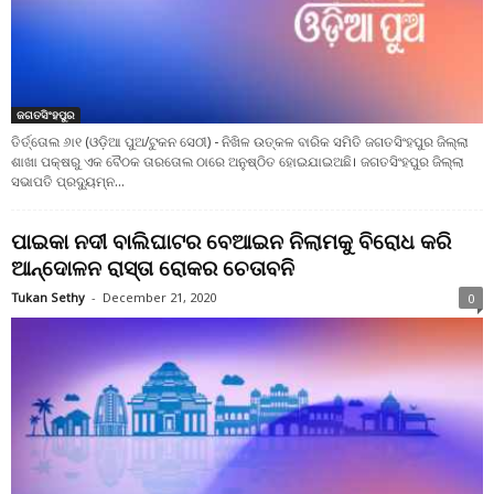
ଜଗତସିଂହପୁର
ତିର୍ତ୍ତୋଲ ୬ା୧ (ଓଡ଼ିଆ ପୁଅ/ଟୁକନ ସେଠୀ) - ନିଖିଳ ଉତ୍କଳ ବାରିକ ସମିତି ଜଗତସିଂହପୁର ଜିଲ୍ଲା
ଶାଖା ପକ୍ଷରୁ ଏକ ବୈଠକ ତାରତୋଲ ଠାରେ ଅନୁଷ୍ଠିତ ହୋଇଯାଇଅଛି। ଜଗତସିଂହପୁର ଜିଲ୍ଲା
ସଭାପତି ପ୍ରଦ୍ୟୁମ୍ନ...
ପାଇକା ନଦୀ ବାଲିଘାଟର ବେଆଇନ ନିଲାମକୁ ବିରୋଧ କରି
ଆନ୍ଦୋଳନ ରାସ୍ତା ରୋକର ଚେତାବନି
Tukan Sethy
-
December 21, 2020
0