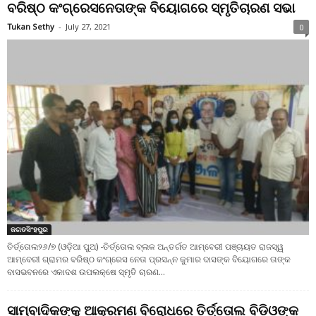
ବରିଷ୍ଠ କଂଗ୍ରେସନେତାଙ୍କ ବିୟୋଗରେ ସ୍ମୃତିଚାରଣ ସଭା
Tukan Sethy
-
July 27, 2021
0
ଜଗତସିଂହପୁର
ତିର୍ତ୍ତୋଲ୨୬/୭ (ଓଡ଼ିଆ ପୁଅ) -ତିର୍ତ୍ତୋଲ ବ୍ଲକ ଅନ୍ତର୍ଗତ ଆମ୍ବେରୀ ପଞ୍ଚାୟତ ରାଜସ୍ୱ
ଆମ୍ବେରୀ ଗ୍ରାମର ବରିଷ୍ଠ କଂଗ୍ରେସ ନେତା ପ୍ରସନ୍ନ କୁମାର ଦାସଙ୍କ ବିୟୋଗରେ ତାଙ୍କ
ବାସଭବନରେ ଏକାଦଶ ଉପଲକ୍ଷେ ସ୍ମୃତି ଚାରଣ...
ସାମ୍ବାଦିକଙ୍କୁ ଆକ୍ରମଣ ବିରୋଧରେ ତିର୍ତ୍ତୋଲ ବିଡ଼ିଓଙ୍କ