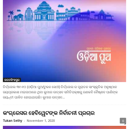
ଜଗତସିଂହପୁର
ତିର୍ତ୍ତୋଲ ୩୧-୧୦ (ଓଡ଼ିଆ ପୁଅ/ଟୁକନ ସେଠୀ) ତିର୍ତ୍ତୋଲ ର ପୂରାତନ ସାଂସ୍କୃତିକ ଅନୁଷ୍ଠାନ
ଜୟପ୍ରକାଶ ମଇଦାଠାରେ ଥିବା କୁମାର ଉତ୍ସବ ସମିତିପକ୍ଷରୁ ଗଣକବି ବୈଷ୍ଣବ ପାଣିଙ୍କ
ଜୟନ୍ତୀ ପାଳିତ ହୋଇଯାଇଛି। କୁମାର ଉତ୍ସବ...
କଂଗ୍ରେସର ହେବିୱେଟଙ୍କ ନିର୍ବାଚନୀ ପ୍ରଚାର
Tukan Sethy
-
November 1, 2020
0