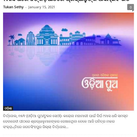
Tukan Sethy
-
January 15, 2021
0
ଓଡ଼ିଶା
ତିର୍ତ୍ତୋଲ, ୧୫/୧ (ଓଡ଼ିଆ ପୁଅ/ଟୁକନ ସେଠୀ)- କରୋନା ମହାମାରୀ ପାଇଁ ଦିର୍ଘ ୯ମାସ ଧରି ସମସ୍ତ
ଦେବାଦେବୀ ପୀଠରେ ଶ୍ରଦ୍ଧାଳୁମାନଙ୍କର ଦେଖାନଥିବା ବେଳେ ଆଜି ପବିତ୍ର ମକର
ସଂକ୍ରାନ୍ତିରେ ଜଗତସିଂହପୁର ଜିଲ୍ଲା ତିର୍ତ୍ତୋଲ...