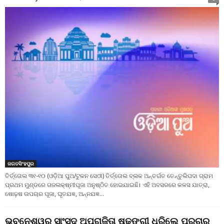
ଜଗତସିଂହପୁର
ତିର୍ତ୍ତୋଲ ୩୧-୧୦ (ଓଡ଼ିଆ ପୁଅ/ଟୁକନ ସେଠୀ) ତିର୍ତ୍ତୋଲ ବ୍ଲକ ଅନ୍ତର୍ଗତ ତେନ୍ତୁଲିପଦା ଗ୍ରାମ
ପ୍ରଥମ ମୁଣ୍ଡରେ ଗଜଲକ୍ଷ୍ମୀପୂଜା ଅନୁଷ୍ଠିତ ହୋଇଯାଇଛି। ଏହି ଅବସରରେ କଳସ ଯାତ୍ରା,
ଷୋଢ଼ଷ ଉପଚାର ପୂଜା, ଘୃତଯଜ୍ଞ, ଅନ୍ନଯଜ୍ଞ...
ଭୁବନେଶ୍ୱର ସାଂସଦ ଅପରାଜିତା ଷଢ଼ଙ୍ଗୀ ଧରିଲେ ପ୍ରଚାର