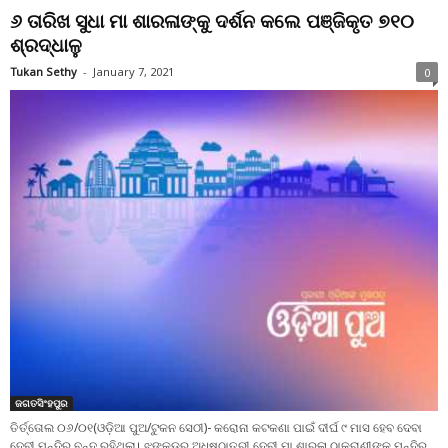
୬ ତାରିଖ ସୁଧା ମା ଶାରଳାଙ୍କୁ ଦର୍ଶନ କଲେ ପଞ୍ଜିକୃତ ୭୧୦
ଶ୍ରଦ୍ଧାଳୁ
Tukan Sethy
-
January 7, 2021
0
ଜଗତସିଂହପୁର
ତିର୍ତ୍ତୋଲ ୦୬/୦୧(ଓଡ଼ିଆ ପୁଅ/ଟୁକନ ସେଠୀ)- କରୋନା କଟକଣା ପାଇଁ ଦୀର୍ଘ ୯ ମାସ ହେବ ଦେବା
ଦେବୀ ମନ୍ଦିର ବନ୍ଦ ରହିଥିଲା। ଝଙ୍କଡ଼ର ଅଧିଷ୍ଠାତ୍ରୀ ଦେବୀ ମା ଶାରଳା ଠାକୁରାଣୀଙ୍କ ମନ୍ଦିର