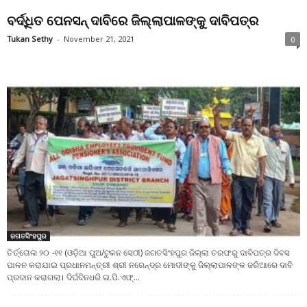
ବର୍ଦ୍ଧିତ ପେନସନ୍ ଦାବିରେ ଜିଲ୍ଲାପାଳଙ୍କୁ ଦାବିପତ୍ର
Tukan Sethy
-
November 21, 2021
0
ଜଗତସିଂହପୁର
ତିର୍ତ୍ତୋଲ ୨୦ -୧୧ (ଓଡ଼ିଆ ପୁଅ/ଟୁକନ ସେଠୀ) ଜଗତସିଂହପୁର ଜିଲ୍ଲା ତରଫରୁ ଦାବିପତ୍ର ଦିବସ
ପାଳନ କରାଯାଇ ପ୍ରଧାନମନ୍ତ୍ରୀ ଶ୍ରୀ ନରେନ୍ଦ୍ର ମୋଦୀଙ୍କୁ ଜିଲ୍ଲାପାଳଙ୍କ ଜରିଆରେ ଦାବି
ପ୍ରଦାନ କରାଗଲା। ଦିର୍ଘଦିନଧରି ଇ.ପି.ଏଫ୍...