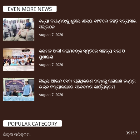
EVEN MORE NEWS
ବନ୍ୟା ବିପନ୍ନଙ୍କୁ ଶୁଖିଲା ଖାଦ୍ୟ ବାଂଟିଲେ ତିହିଡି଼ ସତ୍ୟସାଇ
ସଙ୍ଗଠନ
August 7, 2026
କରାମତ ଅଲୀ କରାମତଙ୍କ ସ୍ମୃତିରେ ସାହିତ୍ୟ ସଭା ଓ
ମୁଶାୟରା
August 7, 2026
ଜିଲ୍ଲା ଆଇନ ସେବା ପ୍ରାଧିକରଣ ପକ୍ଷରୁ ନାରାୟଣ ଚନ୍ଦ୍ର
ଉଚ୍ଚ ବିଦ୍ୟାଳୟରେ ସଚେତନତା କାର୍ଯ୍ୟକ୍ରମ
August 7, 2026
POPULAR CATEGORY
39157
ଜିଲ୍ଲା ପରିକ୍ରମା