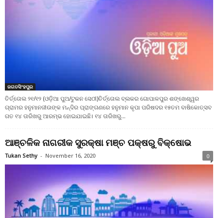
ଜଗତସିଂହପୁର
ତିର୍ତ୍ତୋଲ ୨୧/୧୨ (ଓଡ଼ିଆ ପୁଅ/ଟୁକନ ସେଠୀ)ତିର୍ତ୍ତୋଲ ବ୍ଲକର ଗୋପାଳପୁର ଶଙ୍ଖେଶ୍ୱର
ଗ୍ରାମର ହନୁମାନଜୀଉଙ୍କ ମନ୍ଦିର ପ୍ରାଙ୍ଗଣରେ ହନୁମାନ କୃପା ପରିଷଦର ୧୫ତମ ବାଷିକୋତ୍ସବ
ଗତ ୧୪ ତାରିଖରୁ ଆରମ୍ଭ ହୋଇଯାଇଛି। ୧୪ ତାରିଖରୁ...
ଆଞ୍ଚଳିକ ନାଗରୀକ ସୁରକ୍ଷା ମଞ୍ଚ ପକ୍ଷରୁ ବିକ୍ଷୋଭ
Tukan Sethy
-
November 16, 2020
0