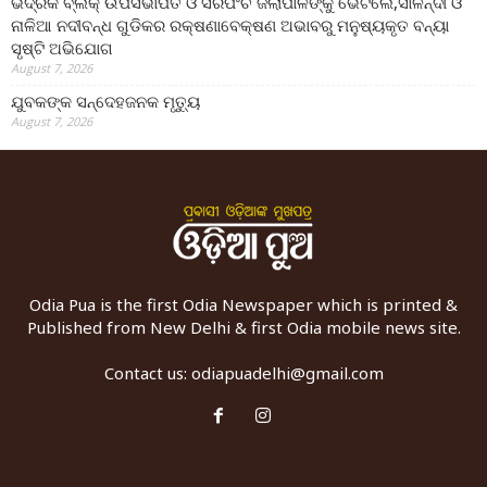
ଭଦ୍ରକ ବ୍ଲକ୍ ଉପସଭାପତି ଓ ସରପଂଚ ଜିଲାପାଳଙ୍କୁ ଭେଟିଲେ,ସାଳନ୍ଦୀ ଓ
ନାଳିଆ ନଦୀବନ୍ଧ ଗୁଡିକର ରକ୍ଷଣାବେକ୍ଷଣ ଅଭାବରୁ ମନୁଷ୍ୟକୃତ ବନ୍ୟା
ସୃଷ୍ଟି ଅଭିଯୋଗ
August 7, 2026
ଯୁବକଙ୍କ ସନ୍ଦେହଜନକ ମୃତ୍ୟୁ
August 7, 2026
Odia Pua is the first Odia Newspaper which is printed &
Published from New Delhi & first Odia mobile news site.
Contact us:
odiapuadelhi@gmail.com