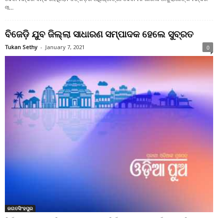
୩...
ବିଜେଡ଼ି ଯୁବ ଜିଲ୍ଲା ସାଧାରଣ ସମ୍ପାଦକ ହେଲେ ସୁବ୍ରତ
Tukan Sethy
-
January 7, 2021
0
ଜଗତସିଂହପୁର