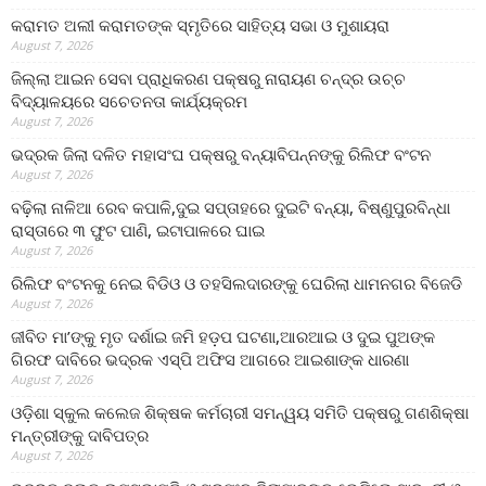
କରାମତ ଅଲୀ କରାମତଙ୍କ ସ୍ମୃତିରେ ସାହିତ୍ୟ ସଭା ଓ ମୁଶାୟରା
August 7, 2026
ଜିଲ୍ଲା ଆଇନ ସେବା ପ୍ରାଧିକରଣ ପକ୍ଷରୁ ନାରାୟଣ ଚନ୍ଦ୍ର ଉଚ୍ଚ
ବିଦ୍ୟାଳୟରେ ସଚେତନତା କାର୍ଯ୍ୟକ୍ରମ
August 7, 2026
ଭଦ୍ରକ ଜିଲା ଦଳିତ ମହାସଂଘ ପକ୍ଷରୁ ବନ୍ୟାବିପନ୍ନଙ୍କୁ ରିଲିଫ ବଂଟନ
August 7, 2026
ବଢ଼ିଲା ନାଳିଆ ରେବ କପାଳି,ଦୁଇ ସପ୍ତାହରେ ଦୁଇଟି ବନ୍ୟା, ବିଷ୍ଣୁପୁରବିନ୍ଧା
ରାସ୍ତାରେ ୩ ଫୁଟ ପାଣି, ଇଟାପାଳରେ ଘାଇ
August 7, 2026
ରିଲିଫ ବଂଟନକୁ ନେଇ ବିଡିଓ ଓ ତହସିଲଦାରଙ୍କୁ ଘେରିଲା ଧାମନଗର ବିଜେଡି
August 7, 2026
ଜୀବିତ ମା’ଙ୍କୁ ମୃତ ଦର୍ଶାଇ ଜମି ହଡ଼ପ ଘଟଣା,ଆରଆଇ ଓ ଦୁଇ ପୁଅଙ୍କ
ଗିରଫ ଦାବିରେ ଭଦ୍ରକ ଏସ୍‌ପି ଅଫିସ ଆଗରେ ଆଇଶାଙ୍କ ଧାରଣା
August 7, 2026
ଓଡ଼ିଶା ସ୍କୁଲ କଲେଜ ଶିକ୍ଷକ କର୍ମଚାରୀ ସମନ୍ୱୟ ସମିତି ପକ୍ଷରୁ ଗଣଶିକ୍ଷା
ମନ୍ତ୍ରୀଙ୍କୁ ଦାବିପତ୍ର
August 7, 2026