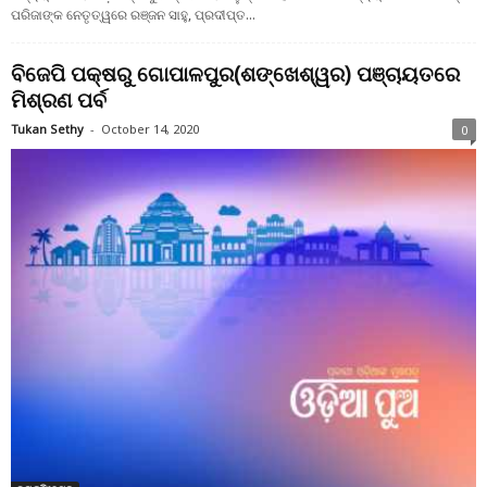
ପରିଜାଙ୍କ ନେତୃତ୍ୱରେ ରଞ୍ଜନ ସାହୁ, ପ୍ରଦୀପ୍ତ...
ବିଜେପି ପକ୍ଷରୁ ଗୋପାଳପୁର(ଶଙ୍ଖେଶ୍ୱର) ପଞ୍ଚାୟତରେ
ମିଶ୍ରଣ ପର୍ବ
Tukan Sethy
-
October 14, 2020
0