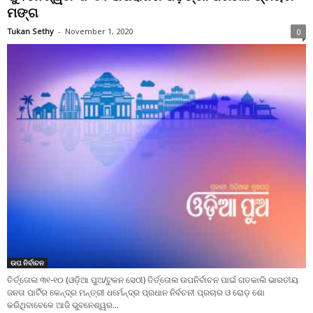
ମଙ୍ଗ
Tukan Sethy
-
November 1, 2020
0
ଉପ ନିର୍ବାଚନ
ତିର୍ତ୍ତୋଲ ୩୧-୧୦ (ଓଡ଼ିଆ ପୁଅ/ଟୁକନ ସେଠୀ) ତିର୍ତ୍ତୋଲ ଉପନିର୍ବାଚନ ପାଇଁ ଗତକାଲି ଭାରତୀୟ
ଜନତା ପାର୍ଟିର କେନ୍ଦ୍ର ମନ୍ତ୍ରୀ ଧର୍ମେନ୍ଦ୍ର ପ୍ରଧାନ ନିର୍ବଚନୀ ପ୍ରଚାର ଓ ରୋଡ଼ ଶୋ
କରିଥିବାବେଳେ ଆଜି ଭୁବନେଶ୍ୱର...