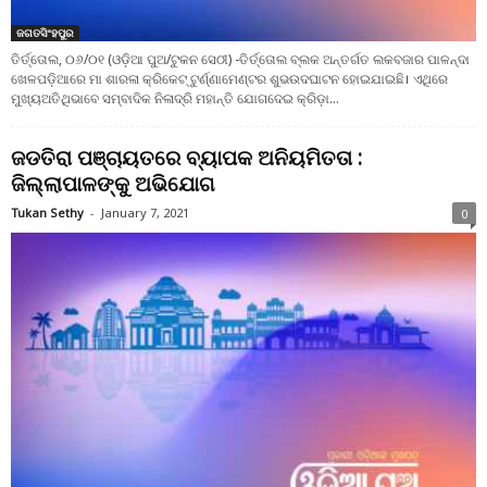
ଜଗତସିଂହପୁର
ତିର୍ତ୍ତୋଲ, ୦୬/୦୧ (ଓଡ଼ିଆ ପୁଅ/ଟୁକନ ସେଠୀ) -ତିର୍ତ୍ତୋଲ ବ୍ଲକ ଅନ୍ତର୍ଗତ ଲକବଜାର ପାଳନ୍ଦା
ଖେଳପଡ଼ିଆରେ ମା ଶାରଳା କ୍ରିକେଟ୍ ଟୁର୍ଣ୍ଣାମେଣ୍ଟର ଶୁଭଉଦଘାଟନ ହୋଇଯାଇଛି। ଏଥିରେ
ମୁଖ୍ୟଅତିଥିଭାବେ ସମ୍ବାଦିକ ନିଳାଦ୍ରି ମହାନ୍ତି ଯୋଗଦେଇ କ୍ରିଡ଼ା...
ଜଡତିରା ପଞ୍ଚାୟତରେ ବ୍ୟାପକ ଅନିୟମିତତା :
ଜିଲ୍ଲାପାଳଙ୍କୁ ଅଭିଯୋଗ
Tukan Sethy
-
January 7, 2021
0