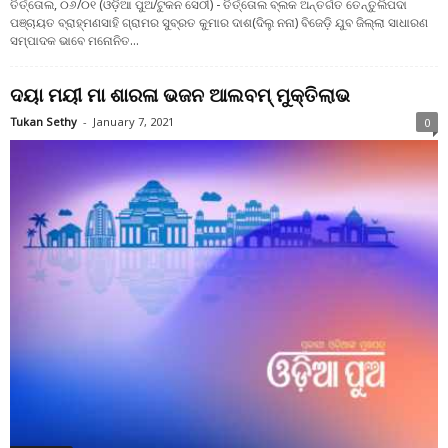
ତିର୍ତ୍ତୋଲ, ୦୬/୦୧ (ଓଡ଼ିଆ ପୁଅ/ଟୁକନ ସେଠୀ) - ତିର୍ତ୍ତୋଲ ବ୍ଲକ ଅନ୍ତର୍ଗତ ତେନ୍ତୁଲିପଦା
ପଞ୍ଚାୟତ ବ୍ରାହ୍ମଣସାହି ଗ୍ରାମର ସୁବ୍ରତ କୁମାର ଦାଶ(ଦିଲୁ ନନା) ବିଜେଡ଼ି ଯୁବ ଜିଲ୍ଲା ସାଧାରଣ
ସମ୍ପାଦକ ଭାବେ ମନୋନିତ...
ଦୟା ମୟୀ ମା ଶାରଳା ଭଜନ ଆଲବମ୍ ମୁକ୍ତିଲାଭ
Tukan Sethy
-
January 7, 2021
0