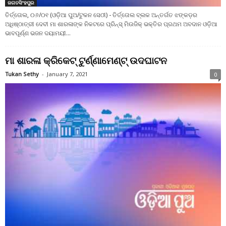
ଜଗତସିଂହପୁର
ତିର୍ତ୍ତୋଲ, ୦୬/୦୧ (ଓଡ଼ିଆ ପୁଅ/ଟୁକନ ସେଠୀ) - ତିର୍ତ୍ତୋଲ ବ୍ଲକ ଅନ୍ତର୍ଗତ ଝଙ୍କଡ଼ର
ଅଧିଷ୍ଠାତ୍ରୀ ଦେବୀ ମା ଶାରଳାଙ୍କ ନିକଟରେ ପ୍ରିନ୍ସ୍ ମିଉଜିକ୍ ଭକ୍ତିର ପ୍ରଥମ ଅବଦାନ ଓଡ଼ିଆ
ଭାବପୂର୍ଣ୍ଣ ଭଜନ ଦୟାମୟୀ...
ମା ଶାରଳା କ୍ରିକେଟ୍ ଟୁର୍ଣ୍ଣାମେଣ୍ଟ୍ ଉଦଘାଟନ
Tukan Sethy
-
January 7, 2021
0