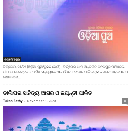
ଜଗତସିଂହପୁର
ତିର୍ତ୍ତୋଲ, ୧୫/୧୧ (ଓଡ଼ିଆ ପୁଅ/ଟୁକନ ସେଠୀ) - ତିର୍ତ୍ତୋଲ ଥାନା ଅନ୍ତର୍ଗତ କନକପୁର ମା’ଶାରଳା
ପୀଠରେ ନଭେମ୍ବର ୬ ତାରିଖ ସନ୍ଧ୍ୟାରେ ଏକ ଔଷଧ ଦୋକାନ ମାଲିକଙ୍କ ଉପରେ ଆକ୍ରମଣ ଓ
ଦୋକାନରେ...
ବାଲିଘର ସାହିତ୍ୟ ଆସର ଓ ଜୟନ୍ତୀ ପାଳିତ
Tukan Sethy
-
November 1, 2020
0