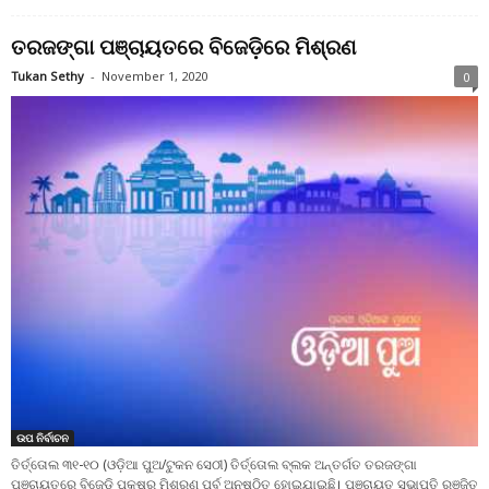
ତରଜଙ୍ଗା ପଞ୍ଚାୟତରେ ବିଜେଡ଼ିରେ ମିଶ୍ରଣ
Tukan Sethy
-
November 1, 2020
0
ଉପ ନିର୍ବାଚନ
ତିର୍ତ୍ତୋଲ ୩୧-୧୦ (ଓଡ଼ିଆ ପୁଅ/ଟୁକନ ସେଠୀ) ତିର୍ତ୍ତୋଲ ବ୍ଲକ ଅନ୍ତର୍ଗତ ତରଜଙ୍ଗା
ପଞ୍ଚାୟତରେ ବିଜେଡ଼ି ପକ୍ଷରୁ ମିଶ୍ରଣ ପର୍ବ ଅନୁଷ୍ଠିତ ହୋଇଯାଇଛି। ପଞ୍ଚାୟତ ସଭାପତି ରଞ୍ଜିତ