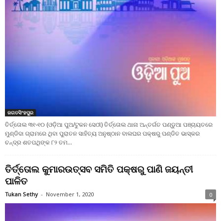
ଜଗତସିଂହପୁର
ତିର୍ତ୍ତୋଲ ୩୧-୧୦ (ଓଡ଼ିଆ ପୁଅ/ଟୁକନ ସେଠୀ) ତିର୍ତ୍ତୋଲ ଥାନା ଅନ୍ତର୍ଗତ ପଣ୍ଡୁଆ ପଞ୍ଚାୟତରେ
ମୁଣ୍ଡିଦା ଗ୍ରାମରେ ଥିବା ପୁରାତନ ସାହିତ୍ୟ ଅନୁଷ୍ଠାନ ବାଲଘର ପକ୍ଷରୁ ପଣ୍ଡିତ ଭାସ୍କର
ଚନ୍ଦ୍ର ଶତପଥିଙ୍କ ୮୨ ତମ...
ତିର୍ତ୍ତୋଲ କୁମାରଉତ୍ସବ ସମିତି ପକ୍ଷରୁ ପାଣି ଜୟନ୍ତୀ
ପାଳିତ
Tukan Sethy
-
November 1, 2020
0