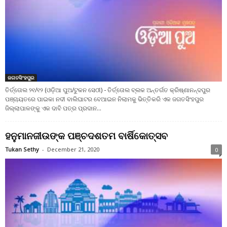
ଜଗତସିଂହପୁର
ତିର୍ତ୍ତୋଲ ୨୧/୧୨ (ଓଡ଼ିଆ ପୁଅ/ଟୁକନ ସେଠୀ) - ତିର୍ତ୍ତୋଲ ବ୍ଲକ ଅନ୍ତର୍ଗତ କ୍ରିଷ୍ଣାନନ୍ଦପୁର
ପଞ୍ଚାୟତରେ ପାଇକା ନଦୀ ବାଲିଘାଟର ବେଆଇନ ନିଲାମକୁ ଭିତ୍ତିକରି ଏକ ଜଗତସିଂହପୁର
ଜିଲ୍ଲାପାଳଙ୍କୁ ଏକ ଦାବି ପତ୍ର ପ୍ରଦାନ...
ହନୁମାନଜୀଉଙ୍କ ପଞ୍ଚଦଶତମ ବାର୍ଷିକୋତ୍ସବ
Tukan Sethy
-
December 21, 2020
0