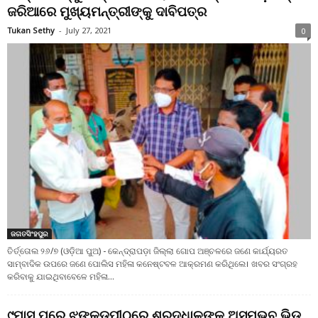
ଜରିଆରେ ମୁଖ୍ୟମନ୍ତ୍ରୀଙ୍କୁ ଦାବିପତ୍ର
Tukan Sethy
-
July 27, 2021
0
ଜଗତସିଂହପୁର
ତିର୍ତ୍ତୋଲ ୨୬/୭ (ଓଡ଼ିଆ ପୁଅ) - କେନ୍ଦ୍ରାପଡ଼ା ଜିଲ୍ଲା ଗୋପ ଅଞ୍ଚଳରେ ଜଣେ କାର୍ଯ୍ୟରତ
ସାମ୍ବାଦିକ ଉପରେ ଜଣେ ପୋଲିସ ମହିଳା କନେଷ୍ଟବଳ ଆକ୍ରମଣ କରିଥିଲେ। ଖବର ସଂଗ୍ରହ
କରିବାକୁ ଯାଇଥିବାବେଳେ ମହିଳା...
୯ମାସ ପରେ ଝଙ୍କଡ଼ପୀଠରେ ଶ୍ରଦ୍ଧାଳୁଙ୍କ ଅସମ୍ଭବ ଭିଡ