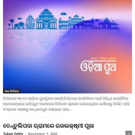
ଉପ ନିର୍ବାଚନ
ତିର୍ତ୍ତୋଲ ୩୧-୧୦ (ଓଡ଼ିଆ ପୁଅ/ଟୁକନ ସେଠୀ) ତିର୍ତ୍ତୋଲ ଉପନିର୍ବାଚନ ପାଇଁ ବିଭିନ୍ନ ରାଜନୈତିକ
ଦଳମାନଙ୍କରେ ହେବିୱେଟ ମାନଙ୍କର ନିର୍ବାଚନୀ ପ୍ରଚାର କରାଯାଇଥିବା ଦେଖିବାକୁ ମିଳିଛି। ଆଜି
କଂଗ୍ରେସ ପକ୍ଷରୁ ଜଗନ୍ନାଥପୁର ପଞ୍ଚାୟତ ସାଇ...
ତେନ୍ତୁଲିପଦା ଗ୍ରାମରେ ଗଜଲକ୍ଷ୍ମୀ ପୂଜା
Tukan Sethy
-
November 1, 2020
0