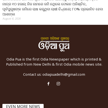
ମାତ୍ର ୧୦ ହଜାର; ନିଜ ନାମରେ ଜମି ନଥିଲେ ଟୋକନ ଅନିଶ୍ଚିତ,
ପୂର୍ବପୁରୁଷଙ୍କ ଜମିରେ ଚାଷ କରୁଥିବା ଚାଷୀ ଚିନ୍ତାରେ; ୮୦% ପ୍ରଭାବିତ ହେବା
ଆଶଙ୍କା
August 8, 2026
Odia Pua is the first Odia Newspaper which is printed &
Published from New Delhi & first Odia mobile news site.
Contact us:
odiapuadelhi@gmail.com
EVEN MORE NEWS