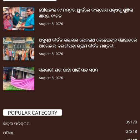
ପୌରାଚଂଳ ୧୯ ନମ୍ବର ୱାର୍ଡ଼ରେ କଂଗ୍ରେସ ପକ୍ଷରୁ ଶୁଖିଲା
ଖାଦ୍ୟ ବଂଟନ
August 8, 2026
ଅସୁସ୍ଥ କୀର୍ତନ କଳାକାର ଲୋକନାଥ ବେହେରାଙ୍କ ସହାୟତାରେ
ଆଗେଇଲା ବଳାଜୀପଡ଼ା ଗ୍ରାମ କୀର୍ତନ ମଣ୍ଡଳୀ...
August 8, 2026
ସରକାରୀ ଘର ଯାହା ପାଇଁ ସାତ ସପନ
August 8, 2026
POPULAR CATEGORY
39170
ଜିଲ୍ଲା ପରିକ୍ରମା
24318
ଓଡ଼ିଶା