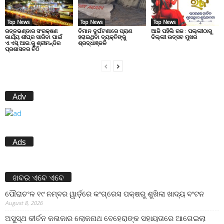
Top News
Top News
Top News
ରତ୍ନଭଣ୍ଡାର ସଂରକ୍ଷଣ
ବିମାନ ଦୁର୍ଘଟଣାରେ ପ୍ରାଣ
ଆଜି ପହିଲି ରଜ : ପଲ୍ଲୀଠାରୁ
କାର୍ଯ୍ୟ ଶୀଘ୍ର ସାରିବା ପାଇଁ
ହରାଇଥିବା ବ୍ୟକ୍ତିଙ୍କୁ
ଦିଲ୍ଲୀ ଉତ୍ସବ ମୁଖର
ଏ.ଏସ୍.ଆଇ.କୁ ଶ୍ରୀମନ୍ଦିର
ଶ୍ରଦ୍ଧାଞ୍ଜଳି
ପ୍ରଶାସନର ଚିଠି
Adv
Ads
ଖବର ଏବେ ଏବେ
ପୌରାଚଂଳ ୧୯ ନମ୍ବର ୱାର୍ଡ଼ରେ କଂଗ୍ରେସ ପକ୍ଷରୁ ଶୁଖିଲା ଖାଦ୍ୟ ବଂଟନ
August 8, 2026
ଅସୁସ୍ଥ କୀର୍ତନ କଳାକାର ଲୋକନାଥ ବେହେରାଙ୍କ ସହାୟତାରେ ଆଗେଇଲା