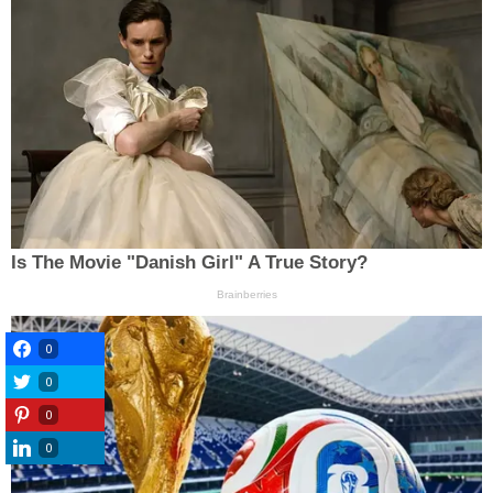
0
0
0
0