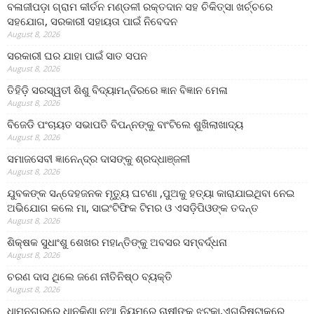
ବଳାଜୀପଡ଼ା ଗ୍ରାମ କୀର୍ତନ ମଣ୍ଡଳୀ ରକ୍ତଦାନ ସହ ଚିକିତ୍ସା ଖର୍ଚ୍ଚରେ
ସହଯୋଗ, ସରକାରୀ ସହାୟତା ପାଇଁ ନିବେଦନ
August 8, 2026
ସରକାରୀ ଘର ଯାହା ପାଇଁ ସାତ ସପନ
August 8, 2026
ତିହିଡି଼ ସରସ୍ୱତୀ ଶିଶୁ ବିଦ୍ୟାମନ୍ଦିରରେ ଜ୍ଞାନ ବିଜ୍ଞାନ ମେଳା
August 8, 2026
ବିଜେଡି ପଂଚାୟତ ସଭାପତି ବିପନ୍ନଙ୍କୁ ବାଂଟିଲେ ଶୁଖିଲାଖାଦ୍ୟ
August 8, 2026
ସମାଜସେବୀ ଜ୍ଞାନେନ୍ଦ୍ର ଦାସଙ୍କୁ ଶ୍ରଦ୍ଧାଞ୍ଜଳୀ
August 8, 2026
ଯୁବକଙ୍କ ସନ୍ଦେହଜନକ ମୃତ୍ୟୁ ଘଟଣା ,ପୁଅକୁ ହତ୍ୟା କାରାଯାଇଥିବା ନେଇ
ଅଭିଯୋଗ କଲେ ମା, ସାଇଂଟିଫିକ ଟିମର ଓ ଏସଡ଼ିପିଓଙ୍କ ତଦନ୍ତ
August 8, 2026
ଶିକ୍ଷକ ସୁଧାଂଶୁ ଶେଖର ମହାନ୍ତିଙ୍କୁ ଅବସର ସମ୍ବର୍ଦ୍ଧନା
August 8, 2026
ଚରଣ ଦାସ ଥିଲେ ଜଣେ ନୀତିନିଷ୍ଠ ବ୍ୟକ୍ତି
August 8, 2026
ଧାମନଗରରେ ଧାନକିଣା ନୂଆ ନିୟମରେ ଚାଷୀଙ୍କୁ ଝଟ୍‌କା,ଏଗ୍ରିଷ୍ଟାକ୍‌ରେ