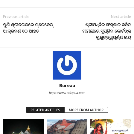
Previous article
Next article
ପୁଣି ଶ୍ରୀନଗରରେ ଗ୍ରେନେଡ୍
ଶ୍ରୀମନ୍ଦିର ସଂସ୍କାର ଜନିତ
ଆକ୍ରମଣ ୧୦ ଆହତ
ମାମଲାରେ ସୁପ୍ରିମ କୋର୍ଟଙ୍କ
ଗୁରୁତ୍ତ୍ୱପୂର୍ଣ୍ଣ ରାୟ
Bureau
https://www.odiapua.com
RELATED ARTICLES
MORE FROM AUTHOR