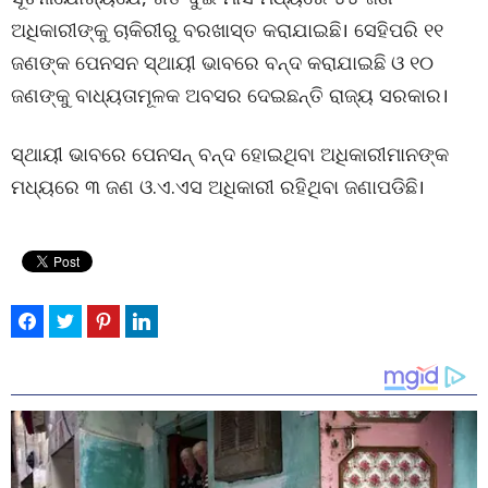
ଅଧିକାରୀଙ୍କୁ ଚାକିରୀରୁ ବରଖାସ୍ତ କରାଯାଇଛି। ସେହିପରି ୧୧
ଜଣଙ୍କ ପେନସନ ସ୍ଥାୟୀ ଭାବରେ ବନ୍ଦ କରାଯାଇଛି ଓ ୧୦
ଜଣଙ୍କୁ ବାଧ୍ୟତାମୂଳକ ଅବସର ଦେଇଛନ୍ତି ରାଜ୍ୟ ସରକାର।
ସ୍ଥାୟୀ ଭାବରେ ପେନସନ୍ ବନ୍ଦ ହୋଇଥିବା ଅଧିକାରୀମାନଙ୍କ
ମଧ୍ୟରେ ୩ ଜଣ ଓ.ଏ.ଏସ ଅଧିକାରୀ ରହିଥିବା ଜଣାପଡିଛି।