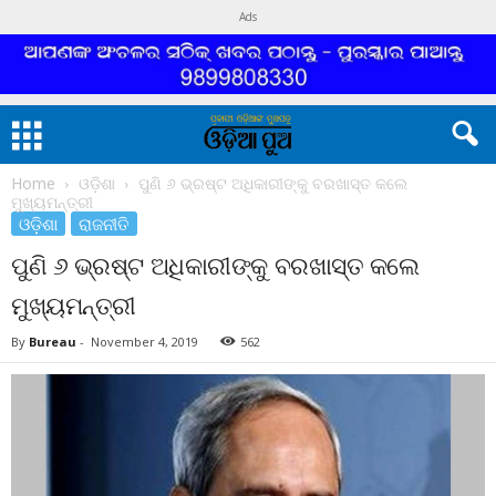
Ads
Home
ଓଡ଼ିଶା
ପୁଣି ୬ ଭ୍ରଷ୍ଟ ଅଧିକାରୀଙ୍କୁ ବରଖାସ୍ତ କଲେ
ମୁଖ୍ୟମନ୍ତ୍ରୀ
ଓଡ଼ିଶା
ରାଜନୀତି
ପୁଣି ୬ ଭ୍ରଷ୍ଟ ଅଧିକାରୀଙ୍କୁ ବରଖାସ୍ତ କଲେ
ମୁଖ୍ୟମନ୍ତ୍ରୀ
By
Bureau
-
November 4, 2019
562