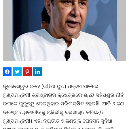
ଭୁବନେଶ୍ୱର ୪-୧୧ (ଓଡ଼ିଆ ପୁଅ) ପଞ୍ଚମ ପାଳିରେ
ମୁଖ୍ୟମନ୍ତ୍ରୀ ଭ୍ରଷ୍ଟାଚାର କ୍ଷେତ୍ରରେ ଶୂନ୍ୟ ସହିଷ୍ଣୁତା ନୀତି
ଉପରେ ଗୁରୁତ୍ୱ ଦେଉଥିବାର ପରିଲକ୍ଷିତ ହେଉଛି। ଆଜି ୬ ଜଣ
ଭ୍ରଷ୍ଟ ଅଧିକାରୀଙ୍କୁ ଚାକିରୀରୁ ବରଖାସ୍ତ କରିଛନ୍ତି
ମୁଖ୍ୟମନ୍ତ୍ରୀ। ଏହା ବ୍ୟତୀତ ୫ ଜଣଙ୍କ ପେନସନ ସୁବିଧା