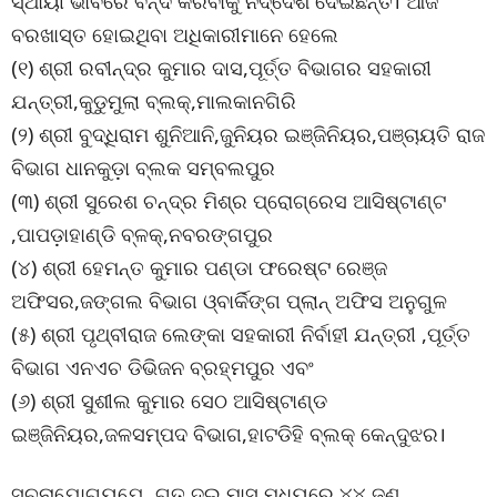
ସ୍ଥାୟୀ ଭାବରେ ବନ୍ଦ କରିବାକୁ ନିର୍ଦ୍ଦେଶ ଦେଇଛନ୍ତି। ଆଜି
ବରଖାସ୍ତ ହୋଇଥିବା ଅଧିକାରୀମାନେ ହେଲେ
(୧) ଶ୍ରୀ ରବୀନ୍ଦ୍ର କୁମାର ଦାସ,ପୂର୍ତ୍ତ ବିଭାଗର ସହକାରୀ
ଯନ୍ତ୍ରୀ,କୁଡୁମୁଲା ବ୍ଲକ୍,ମାଲକାନଗିରି
(୨) ଶ୍ରୀ ବୁଦ୍ଧିରାମ ଶୁନିଆନି,ଜୁନିୟର ଇଞ୍ଜିନିୟର,ପଞ୍ଚାୟତି ରାଜ
ବିଭାଗ ଧାନକୁଡ଼ା ବ୍ଲକ ସମ୍ବଲପୁର
(୩) ଶ୍ରୀ ସୁରେଶ ଚନ୍ଦ୍ର ମିଶ୍ର ପ୍ରୋଗ୍ରେସ ଆସିଷ୍ଟାଣ୍ଟ
,ପାପଡ଼ାହାଣ୍ଡି ବ୍ଳକ୍,ନବରଙ୍ଗପୁର
(୪) ଶ୍ରୀ ହେମନ୍ତ କୁମାର ପଣ୍ଡା ଫରେଷ୍ଟ ରେଞ୍ଜ
ଅଫିସର,ଜଙ୍ଗଲ ବିଭାଗ ଓ୍ବାର୍କିଙ୍ଗ ପ୍ଲାନ୍ ଅଫିସ ଅନୁଗୁଳ
(୫) ଶ୍ରୀ ପୃଥ୍ବୀରାଜ ଲେଙ୍କା ସହକାରୀ ନିର୍ବାହୀ ଯନ୍ତ୍ରୀ ,ପୂର୍ତ୍ତ
ବିଭାଗ ଏନଏଚ ଡିଭିଜନ ବ୍ରହ୍ମପୁର ଏବଂ
(୬) ଶ୍ରୀ ସୁଶୀଲ କୁମାର ସେଠ ଆସିଷ୍ଟାଣ୍ଡ
ଇଞ୍ଜିନିୟର,ଜଳସମ୍ପଦ ବିଭାଗ,ହାଟଡିହି ବ୍ଲକ୍ କେନ୍ଦୁଝର।
ସୂଚନାଯୋଗ୍ୟଯେ, ଗତ ଦୁଇ ମାସ ମଧ୍ୟରେ ୪୪ ଜଣ