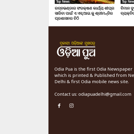
Top News
Top New
ରତ୍ନଭଣ୍ଡାର ସଂରକ୍ଷଣ କାର୍ଯ୍ୟ ଶୀଘ୍ର
ବିମାନ ଦ
ସାରିବା ପାଇଁ ଏ.ଏସ୍.ଆଇ.କୁ ଶ୍ରୀମନ୍ଦିର
ବ୍ୟକ୍ତିଙ
ପ୍ରଶାସନର ଚିଠି
Odia Pua is the first Odia Newspaper
which is printed & Published from N
Delhi & first Odia mobile news site.
Contact us:
odiapuadelhi@gmail.com