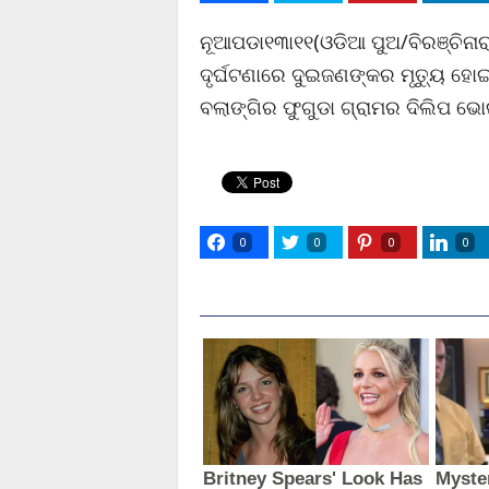
ନୂଆପଡା୧୩ା୧୧(ଓଡିଆ ପୁଅ/ବିରଞ୍ଚିନା
ଦୃର୍ଘଟଣାରେ ଦୁଇଜଣଙ୍କର ମୃତ୍ୟୁ ହୋଇଥ
ବଲାଙ୍ଗିର ଫୁଗୁଡା ଗ୍ରାମର ଦିଲିପ ଭୋଇ
0
0
0
0