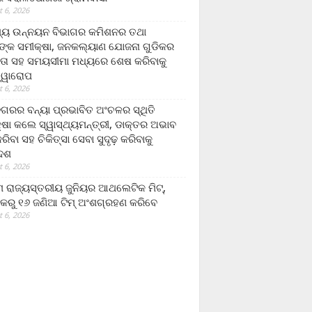
 6, 2026
ମ୍ୟ ଉନ୍ନୟନ ବିଭାଗର କମିଶନର ତଥା
ଙ୍କ ସମୀକ୍ଷା, ଜନକଲ୍ୟାଣ ଯୋଜନା ଗୁଡିକର
ତା ସହ ସମୟସୀମା ମଧ୍ୟରେ ଶେଷ କରିବାକୁ
ତ୍ୱାରୋପ
 6, 2026
ଗରର ବନ୍ୟା ପ୍ରଭାବିତ ଅଂଚଳର ସ୍ଥିତି
୍ଷା କଲେ ସ୍ୱାସ୍ଥ୍ୟମନ୍ତ୍ରୀ, ଡାକ୍ତର ଅଭାବ
ରିବା ସହ ଚିକିତ୍ସା ସେବା ସୁଦୃଢ଼ କରିବାକୁ
ଦେଶ
 6, 2026
 ରାଜ୍ୟସ୍ତରୀୟ ଜୁନିୟର ଆଥଲେଟିକ ମିଟ୍‌,
କରୁ ୧୬ ଜଣିଆ ଟିମ୍ ଅଂଶଗ୍ରହଣ କରିବେ
 6, 2026