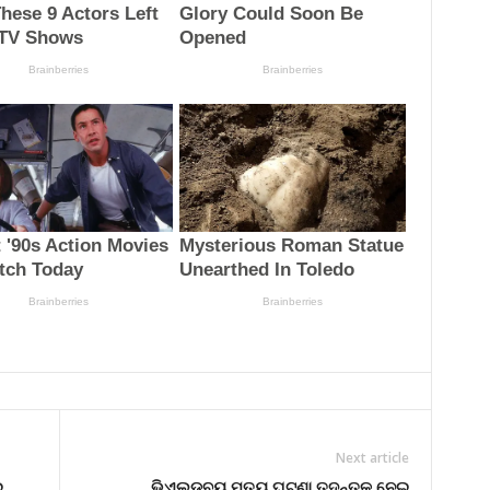
Next article
ଇ
ଭିଏଲଡବ୍ୟୁ ମୃତ୍ୟୁ ଘଟଣା ତଦନ୍ତକୁ ନେଇ