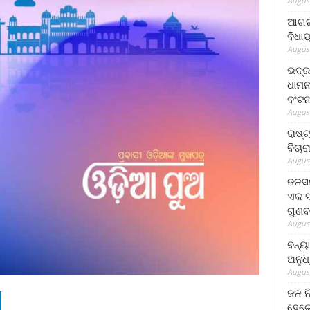
August
ଆଗରପ
ବିଧା
August
ଭଦ୍ର
ଧାମନ
ବଂଟ
August
ରାଷ୍
ବିଚାର
August
ଜଳସମ
ଏକ ସପ
ଗୁଣବ
August
ବନ୍ୟ
ଅନୁଧ
August
ଜଳ ନ
ହେଲେ