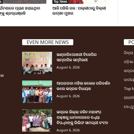
s
Top News
ୁର୍ଘଟଣାରେ ପ୍ରାଣ ହରାଇଥିବା
ଆଜି ପହିଲି ରଜ : ପଲ୍ଲୀଠାରୁ ଦିଲ୍ଲୀ
୍କୁ ଶ୍ରଦ୍ଧାଞ୍ଜଳି
ଉତ୍ସବ ମୁଖର
EVEN MORE NEWS
P
ଜିଲ୍ଲ
ଭଣ୍ଡାରିପୋଖରୀ ବିଜେପିର
ସାମ୍ବାଦିକ ସମ୍ମିଳନୀ
ଓଡ଼ିଶା
August 6, 2026
ଭଦ୍ର
ew
ଜାତୀ
ଆଗରପଡା ମହିଳା କଲେଜ ପରିଦର୍ଶନ
କଲେ ଭଦ୍ରକ ବିଧାୟକ
Top 
August 6, 2026
ରାଜନୀତ
କେନ୍ଦ
ଭଦ୍ରକ ଜିଲ୍ଲା ଦଳିତ ମହାସଂଘ
ପକ୍ଷରୁ ଧାମନଗରରେ ବନ୍ୟା
ବିପନ୍ନଙ୍କୁ ରିଲିଫ ସାମଗ୍ରୀ ବଂଟନ
August 6, 2026