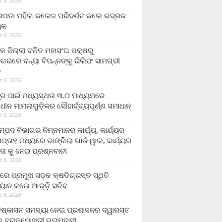
 6, 2026
ଡା ମହିଳା କଲେଜ ପରିଦର୍ଶନ କଲେ ଭଦ୍ରକ
ୟକ
 6, 2026
କ ଜିଲ୍ଲା ଦଳିତ ମହାସଂଘ ପକ୍ଷରୁ
ଗରରେ ବନ୍ୟା ବିପନ୍ନଙ୍କୁ ରିଲିଫ ସାମଗ୍ରୀ
ନ
 6, 2026
ଟ୍ର ପାଇଁ ମଧ୍ୟସ୍ଥତା ୩.୦ ମାଧ୍ୟମରେ
ାଧୀନ ମାମଲାଗୁଡ଼ିକର ସୌହାର୍ଦ୍ଦ୍ୟପୂର୍ଣ୍ଣ ସମାଧାନ
 6, 2026
୍ପଦ ବିଭାଗର ନିମ୍ନମାନର କାର୍ଯ୍ୟ, କାର୍ଯ୍ୟର
୍ତାହ ମଧ୍ୟରେ ଭାଙ୍ଗିଲା ଗାର୍ଡ ୱାଲ, କାର୍ଯ୍ୟର
ତା କୁ ନେଇ ପ୍ରଶ୍ନବାଚୀ
 6, 2026
ାରେ ପ୍ରମୁଖ ସଡ଼କ କ୍ଷତିଗ୍ରସ୍ତ ସ୍ଥିତି
୍ୟାନ କଲେ ଆର୍‌ଡ଼ି ସଚିବ
 6, 2026
ିଷ୍କାସନ ସମସ୍ୟା ନେଇ ପ୍ରଶାସନର ଦ୍ୱାରସ୍ତ
 ବରାଳପୋଖରୀ ଗ୍ରାମବାସୀ