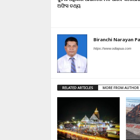
ଅଫିସ ତଥ୍ୟ
Biranchi Narayan Pa
https://www.odiapua.com
RELATED ARTICLES
MORE FROM AUTHOR