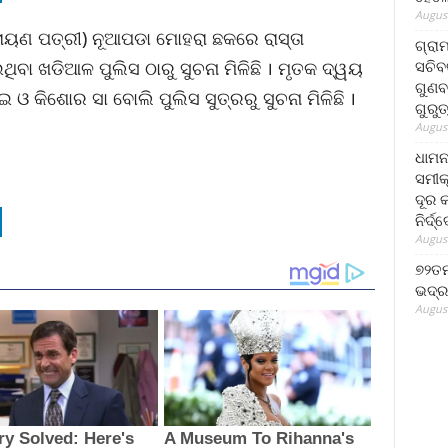
August
ରାୟଣ ପତ୍ରୀ) ନୂଆପଡା ମୋହରା ଛକରେ ରାସ୍ତା
ଗ୍ରା
ସଚିବ
ିବା ଖଡିଆଳ ପୁଲିସ ଠାରୁ ସୁଚନା ମିଳିଛି । ମୃତକ ଦ୍ୱୟ
ଗୁଣବ
 ଓ କିଶୋର ସା ବୋଲି ପୁଲିସ ସୁତ୍ରରୁ ସୁଚନା ମିଳିଛି ।
ଗୁରୁ
August
ଧାମନ
ସମୀକ
ଦୂର କ
ନିର୍ଦ୍
August
୭୨ତମ
ଭଦ୍ର
August