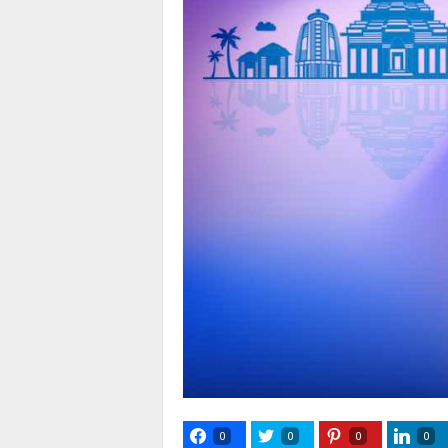
0
0
0
0