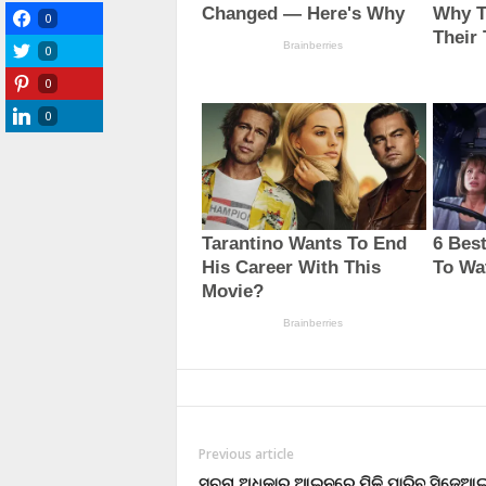
0
0
0
0
Previous article
ସୁଚନା ଅଧିକାର ଆଇନରେ ମିଳି ପାରିବ ସିଜେଆ