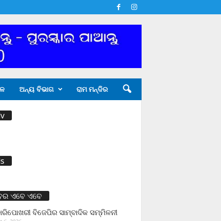
ଳ
ଅନ୍ୟ ବିଭାଗ
ରାମ ମନ୍ଦିର
v
s
ବର ଏବେ ଏବେ
ାରିପୋଖରୀ ବିଜେପିର ସାମ୍ବାଦିକ ସମ୍ମିଳନୀ