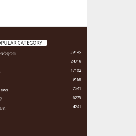
OPULAR CATEGORY
39145
ା ପରିକ୍ରମା
24318
17102
କ
9169
ୟ
7541
News
6275
ି
4241
ୁଝର