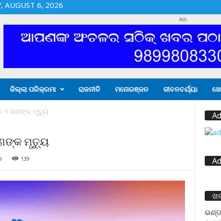
 AUGUST 6, 2026
Ads
ଜିଲ୍ଲା ପରିକ୍ରମା
ରାଜନୀତି
ମନୋରଞ୍ଜନ
ଜୀବନଚର୍ଯ୍ୟା
ଖେ
 ୨ ଜଣଙ୍କ ମୃତ୍ୟୁ
Ad
ଙ୍କ ମୃତ୍ୟୁ
9
139
Ad
ଖ
ଭଣ୍ଡ