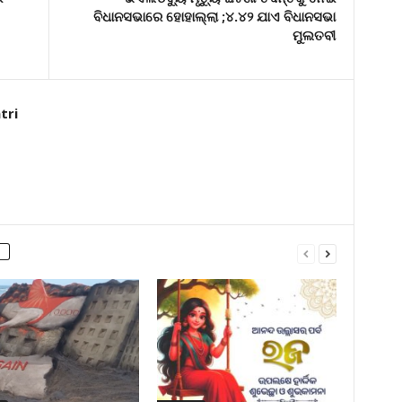
ବିଧାନସଭାରେ ହୋହାଲ୍ଲା ;୪.୪୨ ଯାଏ ବିଧାନସଭା
ମୁଲତବୀ
tri