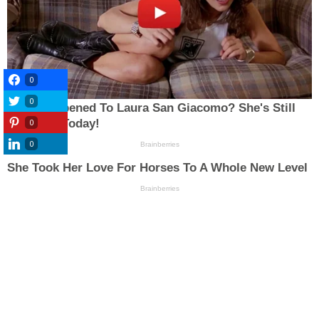
0
0
0
0