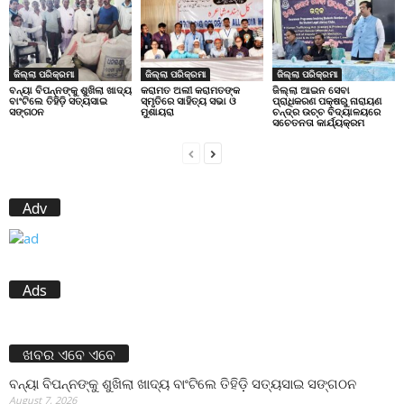
ଜିଲ୍ଲା ପରିକ୍ରମା
ଜିଲ୍ଲା ପରିକ୍ରମା
ଜିଲ୍ଲା ପରିକ୍ରମା
ବନ୍ୟା ବିପନ୍ନଙ୍କୁ ଶୁଖିଲା ଖାଦ୍ୟ
କରାମତ ଅଲୀ କରାମତଙ୍କ
ଜିଲ୍ଲା ଆଇନ ସେବା
ବାଂଟିଲେ ତିହିଡି଼ ସତ୍ୟସାଇ
ସ୍ମୃତିରେ ସାହିତ୍ୟ ସଭା ଓ
ପ୍ରାଧିକରଣ ପକ୍ଷରୁ ନାରାୟଣ
ସଙ୍ଗଠନ
ମୁଶାୟରା
ଚନ୍ଦ୍ର ଉଚ୍ଚ ବିଦ୍ୟାଳୟରେ
ସଚେତନତା କାର୍ଯ୍ୟକ୍ରମ
Adv
Ads
ଖବର ଏବେ ଏବେ
ବନ୍ୟା ବିପନ୍ନଙ୍କୁ ଶୁଖିଲା ଖାଦ୍ୟ ବାଂଟିଲେ ତିହିଡି଼ ସତ୍ୟସାଇ ସଙ୍ଗଠନ
August 7, 2026