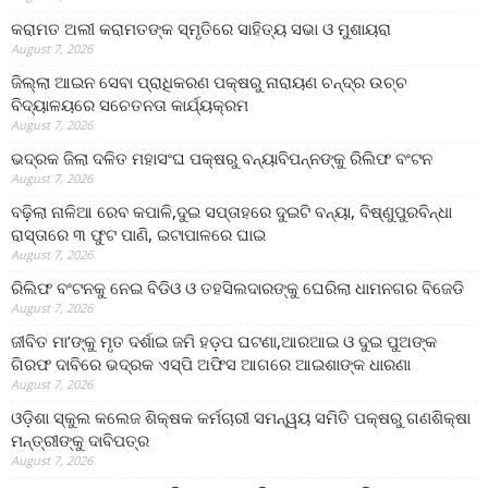
କରାମତ ଅଲୀ କରାମତଙ୍କ ସ୍ମୃତିରେ ସାହିତ୍ୟ ସଭା ଓ ମୁଶାୟରା
August 7, 2026
ଜିଲ୍ଲା ଆଇନ ସେବା ପ୍ରାଧିକରଣ ପକ୍ଷରୁ ନାରାୟଣ ଚନ୍ଦ୍ର ଉଚ୍ଚ
ବିଦ୍ୟାଳୟରେ ସଚେତନତା କାର୍ଯ୍ୟକ୍ରମ
August 7, 2026
ଭଦ୍ରକ ଜିଲା ଦଳିତ ମହାସଂଘ ପକ୍ଷରୁ ବନ୍ୟାବିପନ୍ନଙ୍କୁ ରିଲିଫ ବଂଟନ
August 7, 2026
ବଢ଼ିଲା ନାଳିଆ ରେବ କପାଳି,ଦୁଇ ସପ୍ତାହରେ ଦୁଇଟି ବନ୍ୟା, ବିଷ୍ଣୁପୁରବିନ୍ଧା
ରାସ୍ତାରେ ୩ ଫୁଟ ପାଣି, ଇଟାପାଳରେ ଘାଇ
August 7, 2026
ରିଲିଫ ବଂଟନକୁ ନେଇ ବିଡିଓ ଓ ତହସିଲଦାରଙ୍କୁ ଘେରିଲା ଧାମନଗର ବିଜେଡି
August 7, 2026
ଜୀବିତ ମା’ଙ୍କୁ ମୃତ ଦର୍ଶାଇ ଜମି ହଡ଼ପ ଘଟଣା,ଆରଆଇ ଓ ଦୁଇ ପୁଅଙ୍କ
ଗିରଫ ଦାବିରେ ଭଦ୍ରକ ଏସ୍‌ପି ଅଫିସ ଆଗରେ ଆଇଶାଙ୍କ ଧାରଣା
August 7, 2026
ଓଡ଼ିଶା ସ୍କୁଲ କଲେଜ ଶିକ୍ଷକ କର୍ମଚାରୀ ସମନ୍ୱୟ ସମିତି ପକ୍ଷରୁ ଗଣଶିକ୍ଷା
ମନ୍ତ୍ରୀଙ୍କୁ ଦାବିପତ୍ର
August 7, 2026