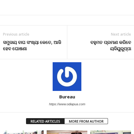
Previous article
Next article
ସମୁଦାୟ ବାଘ ସଂଖ୍ୟା କେତେ, ଆଜି
ବହୁମତ ପ୍ରମାଣ କରିବେ
ହେବ ଘୋଷଣା
ୟଦିୟୁରୁପ୍ପା
Bureau
https://www.odiapua.com
RELATED ARTICLES
MORE FROM AUTHOR