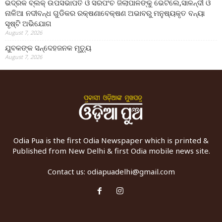
ଭଦ୍ରକ ବ୍ଲକ୍ ଉପସଭାପତି ଓ ସରପଂଚ ଜିଲାପାଳଙ୍କୁ ଭେଟିଲେ,ସାଳନ୍ଦୀ ଓ
ନାଳିଆ ନଦୀବନ୍ଧ ଗୁଡିକର ରକ୍ଷଣାବେକ୍ଷଣ ଅଭାବରୁ ମନୁଷ୍ୟକୃତ ବନ୍ୟା
ସୃଷ୍ଟି ଅଭିଯୋଗ
August 7, 2026
ଯୁବକଙ୍କ ସନ୍ଦେହଜନକ ମୃତ୍ୟୁ
August 7, 2026
Odia Pua is the first Odia Newspaper which is printed &
Published from New Delhi & first Odia mobile news site.
Contact us:
odiapuadelhi@gmail.com