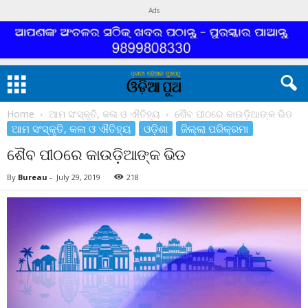
Ads
Home
ଆମ ସଂସ୍କୃତି, କଳା ଓ ଐତିହ୍ୟ
ଶୈବ ପୀଠରେ କାଉଡ଼ିଆଙ୍କ ଭିଡ
ଆମ ସଂସ୍କୃତି, କଳା ଓ ଐତିହ୍ୟ
ଓଡ଼ିଶା
ଜିଲ୍ଲା ପରିକ୍ରମା
ଶୈବ ପୀଠରେ କାଉଡ଼ିଆଙ୍କ ଭିଡ
By
Bureau
-
July 29, 2019
218