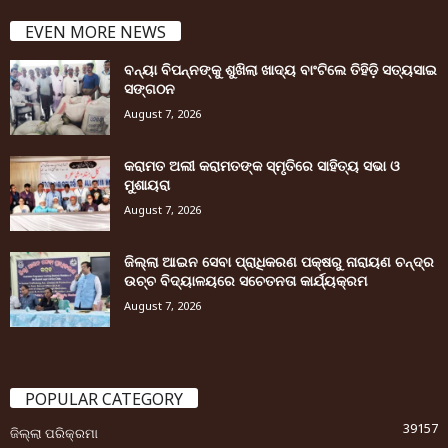
EVEN MORE NEWS
ବନ୍ୟା ବିପନ୍ନଙ୍କୁ ଶୁଖିଲା ଖାଦ୍ୟ ବାଂଟିଲେ ତିହିଡି଼ ସତ୍ୟସାଇ
ସଙ୍ଗଠନ
August 7, 2026
କରାମତ ଅଲୀ କରାମତଙ୍କ ସ୍ମୃତିରେ ସାହିତ୍ୟ ସଭା ଓ
ମୁଶାୟରା
August 7, 2026
ଜିଲ୍ଲା ଆଇନ ସେବା ପ୍ରାଧିକରଣ ପକ୍ଷରୁ ନାରାୟଣ ଚନ୍ଦ୍ର
ଉଚ୍ଚ ବିଦ୍ୟାଳୟରେ ସଚେତନତା କାର୍ଯ୍ୟକ୍ରମ
August 7, 2026
POPULAR CATEGORY
39157
ଜିଲ୍ଲା ପରିକ୍ରମା