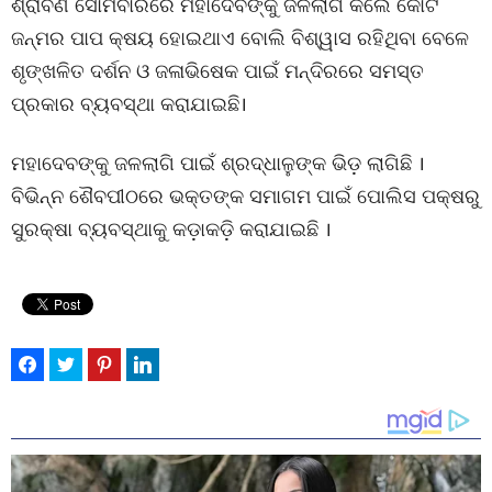
ଶ୍ରାବଣ ସୋମବାରରେ ମହାଦେବଙ୍କୁ ଜଳଲାଗି କଲେ କୋଟି
ଜନ୍ମର ପାପ କ୍ଷୟ ହୋଇଥାଏ ବୋଲି ବିଶ୍ୱାସ ରହିଥିବା ବେଳେ
ଶୃଙ୍ଖଳିତ ଦର୍ଶନ ଓ ଜଳାଭିଷେକ ପାଇଁ ମନ୍ଦିରରେ ସମସ୍ତ
ପ୍ରକାର ବ୍ୟବସ୍ଥା କରାଯାଇଛି।
ମହାଦେବଙ୍କୁ ଜଳଲାଗି ପାଇଁ ଶ୍ରଦ୍ଧାଳୁଙ୍କ ଭିଡ଼ ଲାଗିଛି ।
ବିଭିନ୍ନ ଶୈବପୀଠରେ ଭକ୍ତଙ୍କ ସମାଗମ ପାଇଁ ପୋଲିସ ପକ୍ଷରୁ
ସୁରକ୍ଷା ବ୍ୟବସ୍ଥାକୁ କଡ଼ାକଡ଼ି କରାଯାଇଛି ।