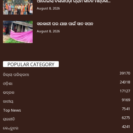
ଆଗେଇଲା ବଳାଜୀପଡ଼ା ଗ୍ରାମ କୀର୍ତନ ମଣ୍ଡଳୀ...
August 8, 2026
ସରକାରୀ ଘର ଯାହା ପାଇଁ ସାତ ସପନ
August 8, 2026
POPULAR CATEGORY
39170
ଜିଲ୍ଲା ପରିକ୍ରମା
24318
ଓଡ଼ିଶା
17127
ଭଦ୍ରକ
9169
ଜାତୀୟ
7541
Top News
6275
ରାଜନୀତି
4241
କେନ୍ଦୁଝର