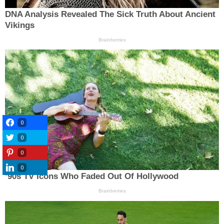
0
0
0
0