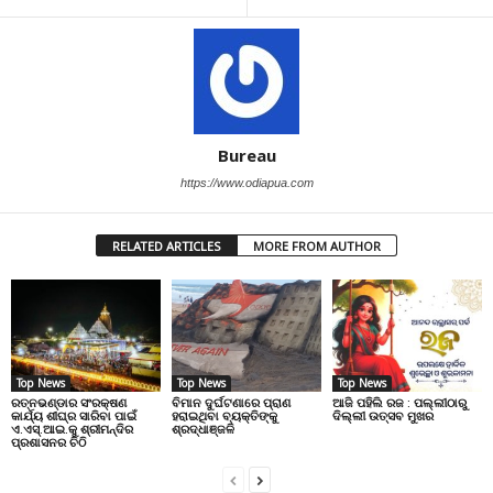
Bureau
https://www.odiapua.com
RELATED ARTICLES
MORE FROM AUTHOR
Top News
Top News
Top News
ରତ୍ନଭଣ୍ଡାର ସଂରକ୍ଷଣ
ବିମାନ ଦୁର୍ଘଟଣାରେ ପ୍ରାଣ
ଆଜି ପହିଲି ରଜ : ପଲ୍ଲୀଠାରୁ
କାର୍ଯ୍ୟ ଶୀଘ୍ର ସାରିବା ପାଇଁ
ହରାଇଥିବା ବ୍ୟକ୍ତିଙ୍କୁ
ଦିଲ୍ଲୀ ଉତ୍ସବ ମୁଖର
ଏ.ଏସ୍.ଆଇ.କୁ ଶ୍ରୀମନ୍ଦିର
ଶ୍ରଦ୍ଧାଞ୍ଜଳି
ପ୍ରଶାସନର ଚିଠି