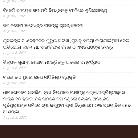
August 8, 2026
ବିଜେଡି ପଂଚାୟତ ସଭାପତି ବିପନ୍ନଙ୍କୁ ବାଂଟିଲେ ଶୁଖିଲାଖାଦ୍ୟ
August 8, 2026
ସମାଜସେବୀ ଜ୍ଞାନେନ୍ଦ୍ର ଦାସଙ୍କୁ ଶ୍ରଦ୍ଧାଞ୍ଜଳୀ
August 8, 2026
ଯୁବକଙ୍କ ସନ୍ଦେହଜନକ ମୃତ୍ୟୁ ଘଟଣା ,ପୁଅକୁ ହତ୍ୟା କାରାଯାଇଥିବା ନେଇ
ଅଭିଯୋଗ କଲେ ମା, ସାଇଂଟିଫିକ ଟିମର ଓ ଏସଡ଼ିପିଓଙ୍କ ତଦନ୍ତ
August 8, 2026
ଶିକ୍ଷକ ସୁଧାଂଶୁ ଶେଖର ମହାନ୍ତିଙ୍କୁ ଅବସର ସମ୍ବର୍ଦ୍ଧନା
August 8, 2026
ଚରଣ ଦାସ ଥିଲେ ଜଣେ ନୀତିନିଷ୍ଠ ବ୍ୟକ୍ତି
August 8, 2026
ଧାମନଗରରେ ଧାନକିଣା ନୂଆ ନିୟମରେ ଚାଷୀଙ୍କୁ ଝଟ୍‌କା,ଏଗ୍ରିଷ୍ଟାକ୍‌ରେ
ମାତ୍ର ୧୦ ହଜାର; ନିଜ ନାମରେ ଜମି ନଥିଲେ ଟୋକନ ଅନିଶ୍ଚିତ,
ପୂର୍ବପୁରୁଷଙ୍କ ଜମିରେ ଚାଷ କରୁଥିବା ଚାଷୀ ଚିନ୍ତାରେ; ୮୦% ପ୍ରଭାବିତ ହେବା
ଆଶଙ୍କା
August 8, 2026