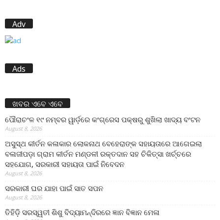
Adv
Ads
ଖବର ଏବେ ଏବେ
ପୌରାଚଂଳ ୧୯ ନମ୍ବର ୱାର୍ଡ଼ରେ କଂଗ୍ରେସ ପକ୍ଷରୁ ଶୁଖିଲା ଖାଦ୍ୟ ବଂଟନ
August 8, 2026
ଅସୁସ୍ଥ କୀର୍ତନ କଳାକାର ଲୋକନାଥ ବେହେରାଙ୍କ ସହାୟତାରେ ଆଗେଇଲା
ବଳାଜୀପଡ଼ା ଗ୍ରାମ କୀର୍ତନ ମଣ୍ଡଳୀ ରକ୍ତଦାନ ସହ ଚିକିତ୍ସା ଖର୍ଚ୍ଚରେ
ସହଯୋଗ, ସରକାରୀ ସହାୟତା ପାଇଁ ନିବେଦନ
August 8, 2026
ସରକାରୀ ଘର ଯାହା ପାଇଁ ସାତ ସପନ
August 8, 2026
ତିହିଡି଼ ସରସ୍ୱତୀ ଶିଶୁ ବିଦ୍ୟାମନ୍ଦିରରେ ଜ୍ଞାନ ବିଜ୍ଞାନ ମେଳା