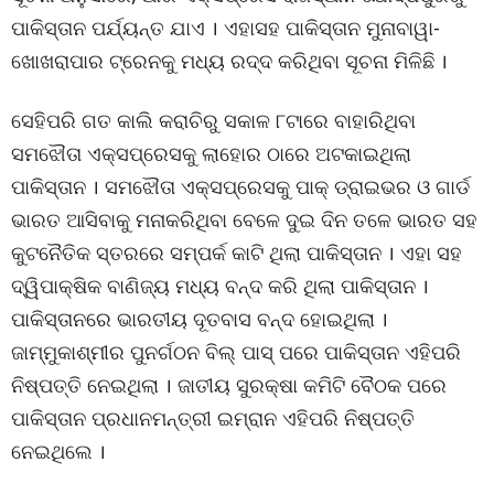
ପାକିସ୍ତାନ ପର୍ଯ୍ୟନ୍ତ ଯାଏ । ଏହାସହ ପାକିସ୍ତାନ ମୁନାବାୱା-
ଖୋଖରାପାର ଟ୍ରେନକୁ ମଧ୍ୟ ରଦ୍ଦ କରିଥିବା ସୂଚନା ମିଳିଛି ।
ସେହିପରି ଗତ କାଲି କରାଚିରୁ ସକାଳ ୮ଟାରେ ବାହାରିଥିବା
ସମଝୌତା ଏକ୍ସପ୍ରେସକୁ ଲାହୋର ଠାରେ ଅଟକାଇଥିଲା
ପାକିସ୍ତାନ । ସମଝୌତା ଏକ୍ସପ୍ରେସକୁ ପାକ୍ ଡ୍ରାଇଭର ଓ ଗାର୍ଡ
ଭାରତ ଆସିବାକୁ ମନାକରିଥିବା ବେଳେ ଦୁଇ ଦିନ ତଳେ ଭାରତ ସହ
କୁଟନୈତିକ ସ୍ତରରେ ସମ୍ପର୍କ କାଟି ଥିଲା ପାକିସ୍ତାନ । ଏହା ସହ
ଦ୍ୱିପାକ୍ଷିକ ବାଣିଜ୍ୟ ମଧ୍ୟ ବନ୍ଦ କରି ଥିଲା ପାକିସ୍ତାନ ।
ପାକିସ୍ତାନରେ ଭାରତୀୟ ଦୂତବାସ ବନ୍ଦ ହୋଇଥିଲା ।
ଜାମ୍ମୁକାଶ୍ମୀର ପୁନର୍ଗଠନ ବିଲ୍ ପାସ୍ ପରେ ପାକିସ୍ତାନ ଏହିପରି
ନିଷ୍ପତ୍ତି ନେଇଥିଲା । ଜାତୀୟ ସୁରକ୍ଷା କମିଟି ବୈଠକ ପରେ
ପାକିସ୍ତାନ ପ୍ରଧାନମନ୍ତ୍ରୀ ଇମ୍ରାନ ଏହିପରି ନିଷ୍ପତ୍ତି
ନେଇଥିଲେ ।