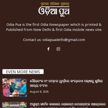
Odia Pua is the first Odia Newspaper which is printed &
Published from New Delhi & first Odia mobile news site.
Contact us:
odiapuadelhi@gmail.com
EVEN MORE NEWS
ପୌରାଚଂଳ ୧୯ ନମ୍ବର ୱାର୍ଡ଼ରେ କଂଗ୍ରେସ ପକ୍ଷରୁ ଶୁଖିଲା
ଖାଦ୍ୟ ବଂଟନ
August 8, 2026
ଅସୁସ୍ଥ କୀର୍ତନ କଳାକାର ଲୋକନାଥ ବେହେରାଙ୍କ ସହାୟତାରେ