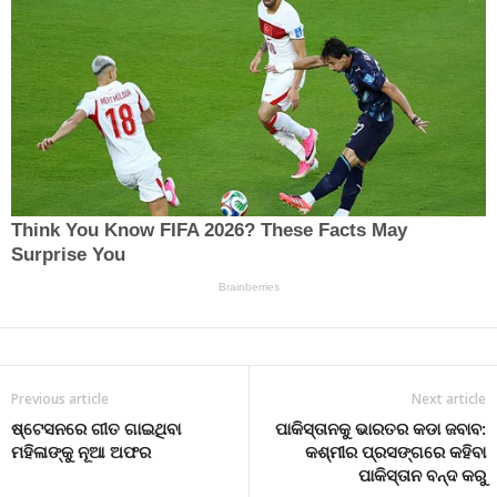
Previous article
Next article
ଷ୍ଟେସନରେ ଗୀତ ଗାଇଥିବା
ପାକିସ୍ତାନକୁ ଭାରତର କଡା ଜବାବ:
ମହିଳାଙ୍କୁ ନୂଆ ଅଫର
କଶ୍ମୀର ପ୍ରସଙ୍ଗରେ କହିବା
ପାକିସ୍ତାନ ବନ୍ଦ କରୁ