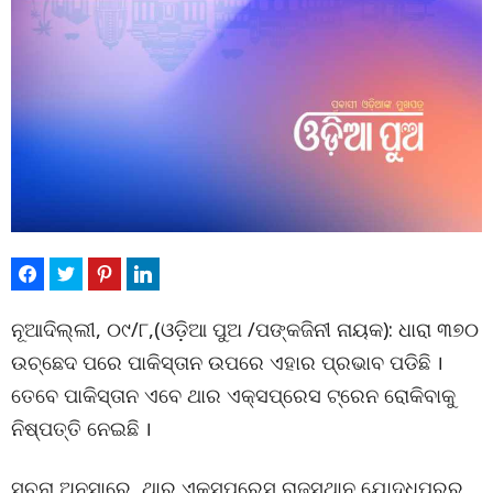
ନୂଆଦିଲ୍ଲୀ, ୦୯/୮,(ଓଡ଼ିଆ ପୁଅ /ପଙ୍କଜିନୀ ନାୟକ): ଧାରା ୩୭୦
ଉଚ୍ଛେଦ ପରେ ପାକିସ୍ତାନ ଉପରେ ଏହାର ପ୍ରଭାବ ପଡିଛି ।
ତେବେ ପାକିସ୍ତାନ ଏବେ ଥାର ଏକ୍ସପ୍ରେସ ଟ୍ରେନ ରୋକିବାକୁ
ନିଷ୍ପତ୍ତି ନେଇଛି ।
ସୂଚନା ଅନୁସାରେ, ଥାର ଏକ୍ସପ୍ରେସ ରାଜସ୍ଥାନ ଯୋଦ୍ଧପୁରରୁ