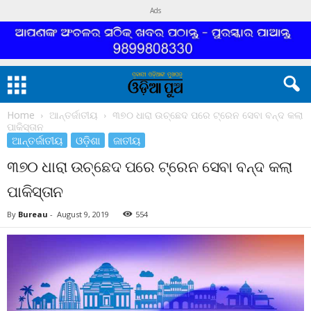
Ads
Home
ଆନ୍ତର୍ଜାତୀୟ
୩୭୦ ଧାରା ଉଚ୍ଛେଦ ପରେ ଟ୍ରେନ ସେବା ବନ୍ଦ କଲା
ପାକିସ୍ତାନ
ଆନ୍ତର୍ଜାତୀୟ
ଓଡ଼ିଶା
ଜାତୀୟ
୩୭୦ ଧାରା ଉଚ୍ଛେଦ ପରେ ଟ୍ରେନ ସେବା ବନ୍ଦ କଲା
ପାକିସ୍ତାନ
By
Bureau
-
August 9, 2019
554