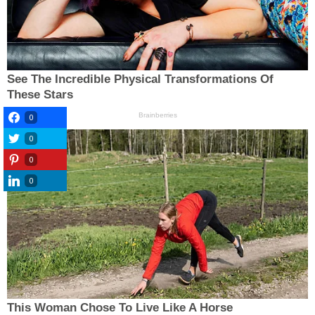
0
0
0
0