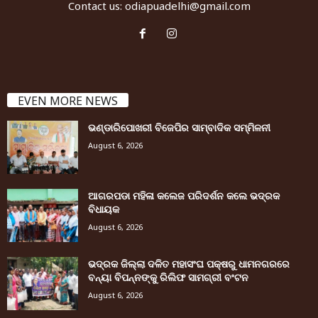
Contact us:
odiapuadelhi@gmail.com
EVEN MORE NEWS
ଭଣ୍ଡାରିପୋଖରୀ ବିଜେପିର ସାମ୍ବାଦିକ ସମ୍ମିଳନୀ
August 6, 2026
ଆଗରପଡା ମହିଳା କଲେଜ ପରିଦର୍ଶନ କଲେ ଭଦ୍ରକ
ବିଧାୟକ
August 6, 2026
ଭଦ୍ରକ ଜିଲ୍ଲା ଦଳିତ ମହାସଂଘ ପକ୍ଷରୁ ଧାମନଗରରେ
ବନ୍ୟା ବିପନ୍ନଙ୍କୁ ରିଲିଫ ସାମଗ୍ରୀ ବଂଟନ
August 6, 2026