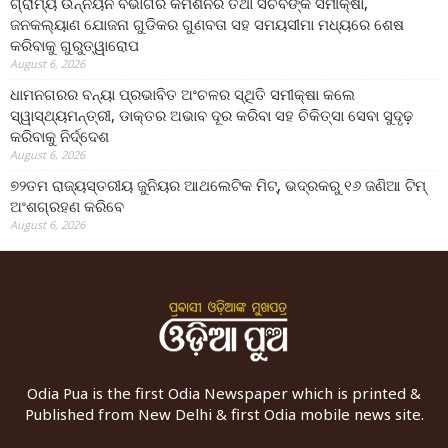
ଗ୍ରାମ୍ୟ ଉନ୍ନୟନ ବିଭାଗର କମିଶନର ତଥା ସଚିବଙ୍କ ସମୀକ୍ଷା,
ଜନକଲ୍ୟାଣ ଯୋଜନା ଗୁଡିକର ଗୁଣବତା ସହ ସମୟସୀମା ମଧ୍ୟରେ ଶେଷ
କରିବାକୁ ଗୁରୁତ୍ୱାରୋପ
August 6, 2026
ଧାମନଗରର ବନ୍ୟା ପ୍ରଭାବିତ ଅଂଚଳର ସ୍ଥିତି ସମୀକ୍ଷା କଲେ
ସ୍ୱାସ୍ଥ୍ୟମନ୍ତ୍ରୀ, ଡାକ୍ତର ଅଭାବ ଦୂର କରିବା ସହ ଚିକିତ୍ସା ସେବା ସୁଦୃଢ଼
କରିବାକୁ ନିର୍ଦ୍ଦେଶ
August 6, 2026
୭୨ତମ ରାଜ୍ୟସ୍ତରୀୟ ଜୁନିୟର ଆଥଲେଟିକ ମିଟ୍‌, ଭଦ୍ରକରୁ ୧୬ ଜଣିଆ ଟିମ୍
ଅଂଶଗ୍ରହଣ କରିବେ
August 6, 2026
Odia Pua is the first Odia Newspaper which is printed &
Published from New Delhi & first Odia mobile news site.