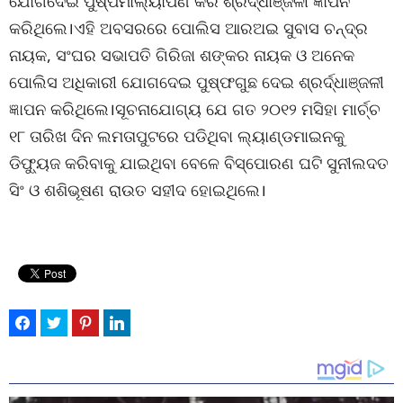
ଯୋଗଦେଇ ପୁଷ୍ପମାଲ୍ୟାର୍ପଣ କରି ଶ୍ରର୍ଦ୍ଧାଞ୍ଜଳୀ ଜ୍ଞାପନ
କରିଥିଲେ।ଏହି ଅବସରରେ ପୋଲିସ ଆରଅଇ ସୁବାସ ଚନ୍ଦ୍ର
ନାୟକ, ସଂଘର ସଭାପତି ଗିରିଜା ଶଙ୍କର ନାୟକ ଓ ଅନେକ
ପୋଲିସ ଅଧିକାରୀ ଯୋଗଦେଇ ପୁଷ୍ଫଗୁଛ ଦେଇ ଶ୍ରର୍ଦ୍ଧାଞ୍ଜଳୀ
ଜ୍ଞାପନ କରିଥିଲେ।ସୂଚନାଯୋଗ୍ୟ ଯେ ଗତ ୨୦୧୨ ମସିହା ମାର୍ଚ୍ଚ
୧୮ ତାରିଖ ଦିନ ଲମତାପୁଟରେ ପଡିଥିବା ଲ୍ୟାଣ୍ଡମାଇନକୁ
ଡିଫ୍ୟୁଜ କରିବାକୁ ଯାଇଥିବା ବେଳେ ବିସ୍ପୋରଣ ଘଟି ସୁନୀଲଦତ
ସିଂ ଓ ଶଶିଭୂଷଣ ରାଉତ ସହୀଦ ହୋଇଥିଲେ।