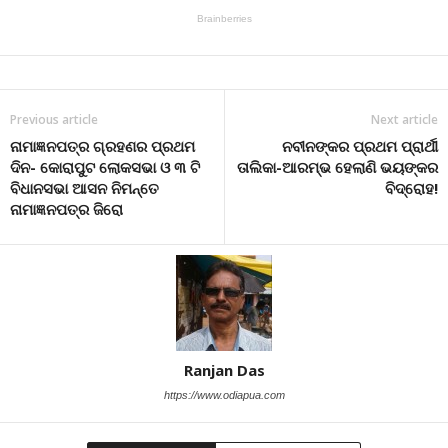
Previous article
Next article
ନାମାଜ୍ଞନପତ୍ର ଗ୍ରହଣର ପ୍ରଥମ
ନବୀନଙ୍କର ପ୍ରଥମ ପ୍ରାର୍ଥୀ
ଦିନ- କୋରାପୁଟ ଲୋକସଭା ଓ ୩ ଟି
ତାଲିକା-ଆରମ୍ଭ ହେଲାଣି ଭୟଙ୍କର
ବିଧାନସଭା ଆସନ ନିମନ୍ତେ
ବିଦ୍ରୋହ!
ନାମାଜ୍ଞନପତ୍ର ଜିରୋ
Ranjan Das
https://www.odiapua.com