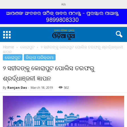
Ads
Home
କୋରାପୁଟ
୨ ସହୀଦଙ୍କୁ କୋରାପୁଟ ପୋଲିସ ତରଫରୁ ଶ୍ରର୍ଦ୍ଧାଞ୍ଜଳୀ
ଜ୍ଞାପନ
କୋରାପୁଟ
ଜିଲ୍ଲା ପରିକ୍ରମା
୨ ସହୀଦଙ୍କୁ କୋରାପୁଟ ପୋଲିସ ତରଫରୁ
ଶ୍ରର୍ଦ୍ଧାଞ୍ଜଳୀ ଜ୍ଞାପନ
By
Ranjan Das
-
March 18, 2019
502