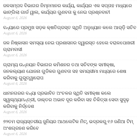
ଜଳସମ୍ପଦ ବିଭାଗର ନିମ୍ନମାନର କାର୍ଯ୍ୟ, କାର୍ଯ୍ୟର ଏକ ସପ୍ତାହ ମଧ୍ୟରେ
ଭାଙ୍ଗିଲା ଗାର୍ଡ ୱାଲ, କାର୍ଯ୍ୟର ଗୁଣବତା କୁ ନେଇ ପ୍ରଶ୍ନବାଚୀ
August 6, 2026
ବନ୍ୟାରେ ପ୍ରମୁଖ ସଡ଼କ କ୍ଷତିଗ୍ରସ୍ତ ସ୍ଥିତି ଅନୁଧ୍ୟାନ କଲେ ଆର୍‌ଡ଼ି ସଚିବ
August 6, 2026
ଜଳ ନିଷ୍କାସନ ସମସ୍ୟା ନେଇ ପ୍ରଶାସନର ଦ୍ୱାରସ୍ତ ହେଲେ ବରାଳପୋଖରୀ
ଗ୍ରାମବାସୀ
August 6, 2026
ଗ୍ରାମ୍ୟ ଉନ୍ନୟନ ବିଭାଗର କମିଶନର ତଥା ସଚିବଙ୍କ ସମୀକ୍ଷା,
ଜନକଲ୍ୟାଣ ଯୋଜନା ଗୁଡିକର ଗୁଣବତା ସହ ସମୟସୀମା ମଧ୍ୟରେ ଶେଷ
କରିବାକୁ ଗୁରୁତ୍ୱାରୋପ
August 6, 2026
ଧାମନଗରର ବନ୍ୟା ପ୍ରଭାବିତ ଅଂଚଳର ସ୍ଥିତି ସମୀକ୍ଷା କଲେ
ସ୍ୱାସ୍ଥ୍ୟମନ୍ତ୍ରୀ, ଡାକ୍ତର ଅଭାବ ଦୂର କରିବା ସହ ଚିକିତ୍ସା ସେବା ସୁଦୃଢ଼
କରିବାକୁ ନିର୍ଦ୍ଦେଶ
August 6, 2026
୭୨ତମ ରାଜ୍ୟସ୍ତରୀୟ ଜୁନିୟର ଆଥଲେଟିକ ମିଟ୍‌, ଭଦ୍ରକରୁ ୧୬ ଜଣିଆ ଟିମ୍
ଅଂଶଗ୍ରହଣ କରିବେ
August 6, 2026