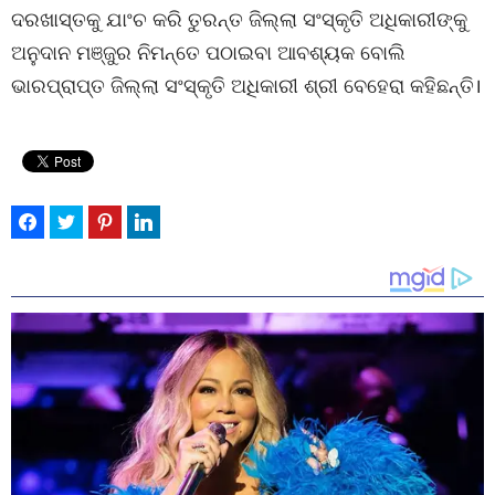
ଦରଖାସ୍ତକୁ ଯାଂଚ କରି ତୁରନ୍ତ ଜିଲ୍ଲା ସଂସ୍କୃତି ଅଧିକାରୀଙ୍କୁ
ଅନୁଦାନ ମଞ୍ଜୁର ନିମନ୍ତେ ପଠାଇବା ଆବଶ୍ୟକ ବୋଲି
ଭାରପ୍ରାପ୍ତ ଜିଲ୍ଲା ସଂସ୍କୃତି ଅଧିକାରୀ ଶ୍ରୀ ବେହେରା କହିଛନ୍ତି।