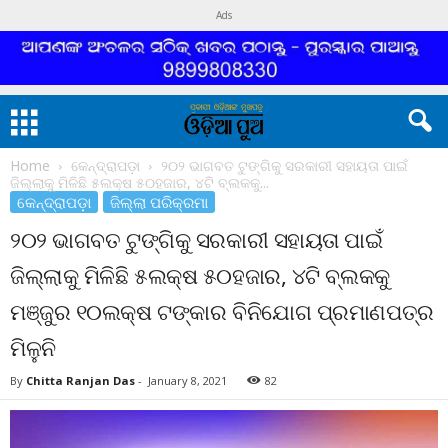
Ads
Home
କେନ୍ଦ୍ରାପଡ଼ା
୨୦୨ ଭାଗବତ ଟୁଙ୍ଗିକୁ ସରକାରୀ ସହାୟତା ପାଇଁ
ଜିଲ୍ଲାକୁ ମିଳିଛି ୫ଲକ୍ଷ ୫୦ହଜାର, ୪ଟି ବ୍ଲକକୁ...
କେନ୍ଦ୍ରାପଡ଼ା
ଜିଲ୍ଲା ପରିକ୍ରମା
୨୦୨ ଭାଗବତ ଟୁଙ୍ଗିକୁ ସରକାରୀ ସହାୟତା ପାଇଁ
ଜିଲ୍ଲାକୁ ମିଳିଛି ୫ଲକ୍ଷ ୫୦ହଜାର, ୪ଟି ବ୍ଲକକୁ
ମଞ୍ଜୁର ୧୦ଲକ୍ଷ ଟଙ୍କାର ବିନିଯୋଗ ପ୍ରମାଣପତ୍ର
ମିଳୁନି
By
Chitta Ranjan Das
-
January 8, 2021
82