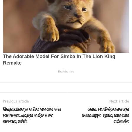
Previous article
Next article
ଜିଲ୍ଲାପାଳଙ୍କ ତାଗିଦ ସମଧାନ କର
ଜେଲ ମହାନିର୍ଦ୍ଦେଶକଙ୍କ
ନହେଲେଅନ୍ୟତ୍ର ମର୍ଚ୍ଚ ହେବ
ବାଲେଶ୍ୱର ମୁଖ୍ୟ କାରାଗାର
ସମବାୟ ସମିତି
ପରିଦର୍ଶନ