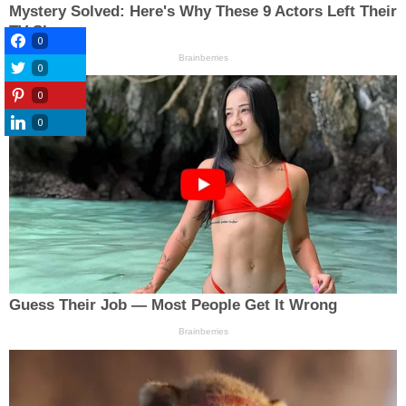
0
0
0
0