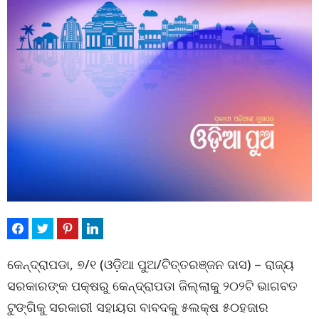
କେନ୍ଦ୍ରାପଡା, ୭/୧ (ଓଡ଼ିଆ ପୁଅ/ଟିତ୍ତରଞ୍ଜନ ଦାସ) – ରାଜ୍ୟ
ସରକାରଙ୍କ ପକ୍ଷରୁ କେନ୍ଦ୍ରାପଡା ଜିଲ୍ଲାକୁ ୨୦୨ଟି ଭାଗବତ
ଟୁଙ୍ଗିକୁ ସରକାରୀ ସହାୟତା ବାବଦକୁ ୫ଲକ୍ଷ ୫୦ହଜାର