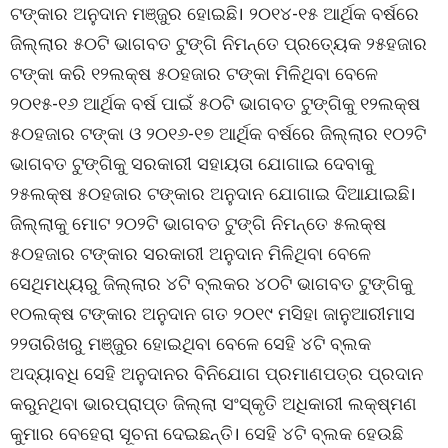
ଟଙ୍କାର ଅନୁଦାନ ମଞ୍ଜୁର ହୋଇଛି। ୨୦୧୪-୧୫ ଆର୍ଥିକ ବର୍ଷରେ
ଜିଲ୍ଲାର ୫୦ଟି ଭାଗବତ ଟୁଙ୍ଗି ନିମନ୍ତେ ପ୍ରତ୍ୟେକ ୨୫ହଜାର
ଟଙ୍କା କରି ୧୨ଲକ୍ଷ ୫୦ହଜାର ଟଙ୍କା ମିଳିଥିବା ବେଳେ
୨୦୧୫-୧୬ ଆର୍ଥିକ ବର୍ଷ ପାଇଁ ୫୦ଟି ଭାଗବତ ଟୁଙ୍ଗିକୁ ୧୨ଲକ୍ଷ
୫୦ହଜାର ଟଙ୍କା ଓ ୨୦୧୬-୧୭ ଆର୍ଥିକ ବର୍ଷରେ ଜିଲ୍ଲାର ୧୦୨ଟି
ଭାଗବତ ଟୁଙ୍ଗିକୁ ସରକାରୀ ସହାୟତା ଯୋଗାଇ ଦେବାକୁ
୨୫ଲକ୍ଷ ୫୦ହଜାର ଟଙ୍କାର ଅନୁଦାନ ଯୋଗାଇ ଦିଆଯାଇଛି।
ଜିଲ୍ଲାକୁ ମୋଟ ୨୦୨ଟି ଭାଗବତ ଟୁଙ୍ଗି ନିମନ୍ତେ ୫ଲକ୍ଷ
୫୦ହଜାର ଟଙ୍କାର ସରକାରୀ ଅନୁଦାନ ମିଳିଥିବା ବେଳେ
ସେଥିମଧ୍ୟରୁ ଜିଲ୍ଲାର ୪ଟି ବ୍ଲକର ୪୦ଟି ଭାଗବତ ଟୁଙ୍ଗିକୁ
୧୦ଲକ୍ଷ ଟଙ୍କାର ଅନୁଦାନ ଗତ ୨୦୧୯ ମସିହା ଜାନୁଆରୀମାସ
୨୨ତାରିଖରୁ ମଞ୍ଜୁର ହୋଇଥିବା ବେଳେ ସେହି ୪ଟି ବ୍ଲକ
ଅଦ୍ୟାବଧି ସେହି ଅନୁଦାନର ବିନିଯୋଗ ପ୍ରମାଣପତ୍ର ପ୍ରଦାନ
କରୁନଥିବା ଭାରପ୍ରାପ୍ତ ଜିଲ୍ଲା ସଂସ୍କୃତି ଅଧିକାରୀ ଲକ୍ଷ୍ମଣ
କୁମାର ବେହେରା ସୂଚନା ଦେଇଛନ୍ତି। ସେହି ୪ଟି ବ୍ଲକ ହେଉଛି