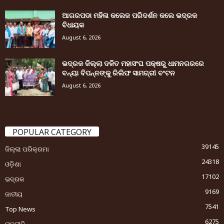
ଆଗରପଡା ମହିଳା କଲେଜ ପରିଦର୍ଶନ କଲେ ଭଦ୍ରକ
ବିଧାୟକ
August 6, 2026
ଭଦ୍ରକ ଜିଲ୍ଲା ଦଳିତ ମହାସଂଘ ପକ୍ଷରୁ ଧାମନଗରରେ
ବନ୍ୟା ବିପନ୍ନଙ୍କୁ ରିଲିଫ ସାମଗ୍ରୀ ବଂଟନ
August 6, 2026
POPULAR CATEGORY
39145
ଜିଲ୍ଲା ପରିକ୍ରମା
24318
ଓଡ଼ିଶା
17102
ଭଦ୍ରକ
9169
ଜାତୀୟ
7541
Top News
6275