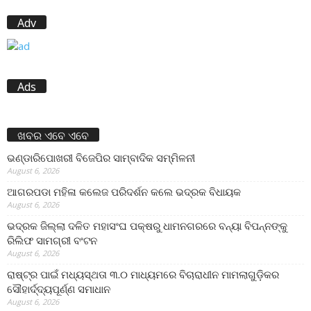
Adv
Ads
ଖବର ଏବେ ଏବେ
ଭଣ୍ଡାରିପୋଖରୀ ବିଜେପିର ସାମ୍ବାଦିକ ସମ୍ମିଳନୀ
August 6, 2026
ଆଗରପଡା ମହିଳା କଲେଜ ପରିଦର୍ଶନ କଲେ ଭଦ୍ରକ ବିଧାୟକ
August 6, 2026
ଭଦ୍ରକ ଜିଲ୍ଲା ଦଳିତ ମହାସଂଘ ପକ୍ଷରୁ ଧାମନଗରରେ ବନ୍ୟା ବିପନ୍ନଙ୍କୁ
ରିଲିଫ ସାମଗ୍ରୀ ବଂଟନ
August 6, 2026
ରାଷ୍ଟ୍ର ପାଇଁ ମଧ୍ୟସ୍ଥତା ୩.୦ ମାଧ୍ୟମରେ ବିଚାରାଧୀନ ମାମଲାଗୁଡ଼ିକର
ସୌହାର୍ଦ୍ଦ୍ୟପୂର୍ଣ୍ଣ ସମାଧାନ
August 6, 2026