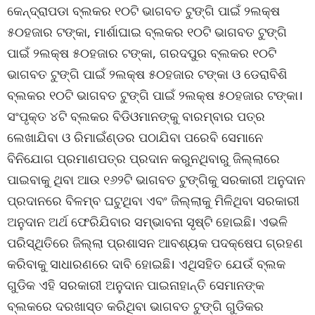
କେନ୍ଦ୍ରାପଡା ବ୍ଲକର ୧୦ଟି ଭାଗବତ ଟୁଙ୍ଗି ପାଇଁ ୨ଲକ୍ଷ
୫୦ହଜାର ଟଙ୍କା, ମାର୍ଶାଘାଇ ବ୍ଲକର ୧୦ଟି ଭାଗବତ ଟୁଙ୍ଗି
ପାଇଁ ୨ଲକ୍ଷ ୫୦ହଜାର ଟଙ୍କା, ଗରଦପୁର ବ୍ଲକର ୧୦ଟି
ଭାଗବତ ଟୁଙ୍ଗି ପାଇଁ ୨ଲକ୍ଷ ୫୦ହଜାର ଟଙ୍କା ଓ ଡେରାବିଶି
ବ୍ଲକର ୧୦ଟି ଭାଗବତ ଟୁଙ୍ଗି ପାଇଁ ୨ଲକ୍ଷ ୫୦ହଜାର ଟଙ୍କା।
ସଂପୃକ୍ତ ୪ଟି ବ୍ଲକର ବିଡିଓମାନଙ୍କୁ ବାରମ୍ବାର ପତ୍ର
ଲେଖାଯିବା ଓ ରିମାଇଁଣ୍ଡର ପଠାଯିବା ପରେବି ସେମାନେ
ବିନିଯୋଗ ପ୍ରମାଣପତ୍ର ପ୍ରଦାନ କରୁନଥିବାରୁ ଜିଲ୍ଲାରେ
ପାଇବାକୁ ଥିବା ଆଉ ୧୬୨ଟି ଭାଗବତ ଟୁଙ୍ଗିକୁ ସରକାରୀ ଅନୁଦାନ
ପ୍ରଦାନରେ ବିଳମ୍ବ ଘଟୁଥିବା ଏବଂ ଜିଲ୍ଲାକୁ ମିଳିଥିବା ସରକାରୀ
ଅନୁଦାନ ଅର୍ଥ ଫେରିଯିବାର ସମ୍ଭାବନା ସୃଷ୍ଟି ହୋଇଛି। ଏଭଳି
ପରିସ୍ଥିତିରେ ଜିଲ୍ଲା ପ୍ରଶାସନ ଆବଶ୍ୟକ ପଦକ୍ଷେପ ଗ୍ରହଣ
କରିବାକୁ ସାଧାରଣରେ ଦାବି ହୋଇଛି। ଏଥିସହିତ ଯେଉଁ ବ୍ଲକ
ଗୁଡିକ ଏହି ସରକାରୀ ଅନୁଦାନ ପାଇନାହାନ୍ତି ସେମାନଙ୍କ
ବ୍ଲକରେ ଦରଖାସ୍ତ କରିଥିବା ଭାଗବତ ଟୁଙ୍ଗି ଗୁଡିକର