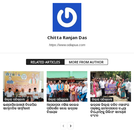
Chitta Ranjan Das
https://www.odiapua.com
RELATED ARTICLES
MORE FROM AUTHOR
ଜିଲ୍ଲା ପରିକ୍ରମା
ଜିଲ୍ଲା ପରିକ୍ରମା
ଜିଲ୍ଲା ପରିକ୍ରମା
ଭଣ୍ଡାରିପୋଖରୀ ବିଜେପିର
ଆଗରପଡା ମହିଳା କଲେଜ
ଭଦ୍ରକ ଜିଲ୍ଲା ଦଳିତ ମହାସଂଘ
ସାମ୍ବାଦିକ ସମ୍ମିଳନୀ
ପରିଦର୍ଶନ କଲେ ଭଦ୍ରକ
ପକ୍ଷରୁ ଧାମନଗରରେ ବନ୍ୟା
ବିଧାୟକ
ବିପନ୍ନଙ୍କୁ ରିଲିଫ ସାମଗ୍ରୀ
ବଂଟନ