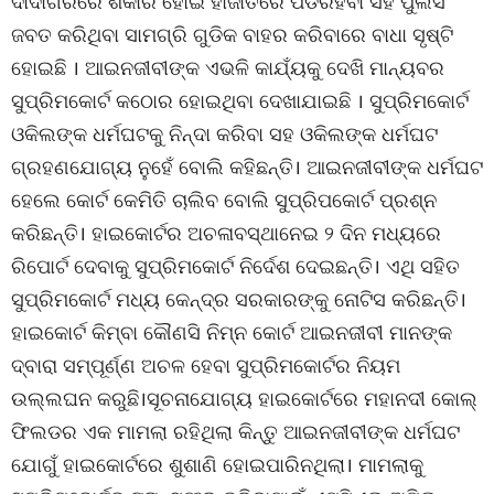
ଦାଦାଗିରିରେ ଶିକାର ହୋଇ ହାଜାତରେ ପଡିରହିବା ସହ ପୁଲିସ
ଜବତ କରିଥିବା ସାମଗ୍ରି ଗୁଡିକ ବାହର କରିବାରେ ବାଧା ସୃଷ୍ଟି
ହୋଇଛି । ଆଇନଜୀବୀଙ୍କ ଏଭଳି କାଯ୍ୟଁକୁ ଦେଖି ମାନ୍ୟବର
ସୁପ୍ରିମକୋର୍ଟ କଠୋର ହୋଇଥିବା ଦେଖାଯାଇଛି । ସୁପ୍ରିମକୋର୍ଟ
ଓକିଲଙ୍କ ଧର୍ମଘଟକୁ ନିନ୍ଦା କରିବା ସହ ଓକିଲଙ୍କ ଧର୍ମଘଟ
ଗ୍ରହଣଯୋଗ୍ୟ ନୁହେଁ ବୋଲି କହିଛନ୍ତି। ଆଇନଜୀବୀଙ୍କ ଧର୍ମଘଟ
ହେଲେ କୋର୍ଟ କେମିତି ଚାଲିବ ବୋଲି ସୁପ୍ରିପକୋର୍ଟ ପ୍ରଶ୍ନ
କରିଛନ୍ତି। ହାଇକୋର୍ଟର ଅଚଳାବସ୍ଥାନେଇ ୨ ଦିନ ମଧ୍ୟରେ
ରିପୋର୍ଟ ଦେବାକୁ ସୁପ୍ରିମକୋର୍ଟ ନିର୍ଦେଶ ଦେଇଛନ୍ତି। ଏଥି ସହିତ
ସୁପ୍ରିମକୋର୍ଟ ମଧ୍ୟ କେନ୍ଦ୍ର ସରକାରଙ୍କୁ ନୋଟିସ କରିଛନ୍ତି।
ହାଇକୋର୍ଟ କିମ୍ବା କୌଣସି ନିମ୍ନ କୋର୍ଟ ଆଇନଜୀବୀ ମାନଙ୍କ
ଦ୍ବାରା ସମ୍ପୂର୍ଣ୍ଣ ଅଚଳ ହେବା ସୁପ୍ରିମକୋର୍ଟର ନିୟମ
ଉଲ୍ଲଘନ କରୁଛି।ସୂଚନାଯୋଗ୍ୟ ହାଇକୋର୍ଟରେ ମହାନଦୀ କୋଲ୍
ଫିଲଡର ଏକ ମାମଲା ରହିଥିଲା କିନ୍ତୁ ଆଇନଜୀବୀଙ୍କ ଧର୍ମଘଟ
ଯୋଗୁଁ ହାଇକୋର୍ଟରେ ଶୁଶାଣି ହୋଇପାରିନଥିଲା। ମାମଲାକୁ