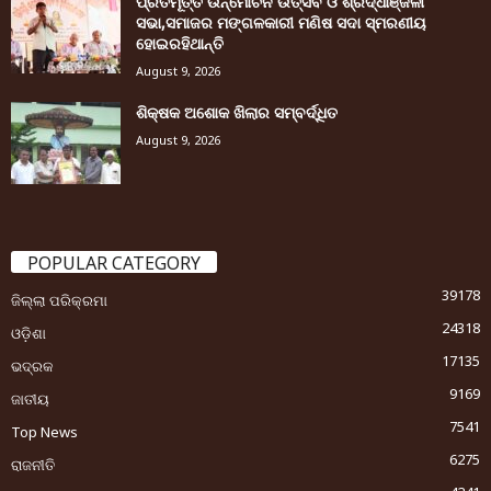
ପ୍ରତିମୂର୍ତ୍ତି ଉନ୍ମୋଚନ ଉତ୍ସବ ଓ ଶ୍ରଦ୍ଧାଞ୍ଜଳୀ
ସଭା,ସମାଜର ମଙ୍ଗଳକାରୀ ମଣିଷ ସଦା ସ୍ମରଣୀୟ
ହୋଇରହିଥାନ୍ତି
August 9, 2026
ଶିକ୍ଷକ ଅଶୋକ ଖିଲାର ସମ୍ବର୍ଦ୍ଧିତ
August 9, 2026
POPULAR CATEGORY
39178
ଜିଲ୍ଲା ପରିକ୍ରମା
24318
ଓଡ଼ିଶା
17135
ଭଦ୍ରକ
9169
ଜାତୀୟ
7541
Top News
6275
ରାଜନୀତି