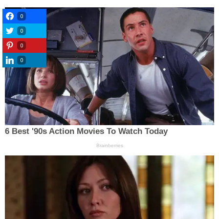
0
0
0
0