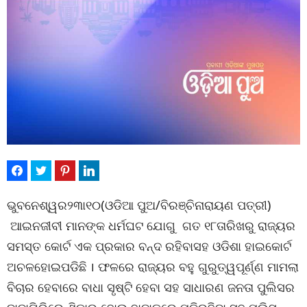
ଭୁବନେଶ୍ୱର୨୩ା୧୦(ଓଡିଆ ପୁଅ/ବିରଞ୍ଚିନାରାୟଣ ପତ୍ରୀ)
ଆଇନଜୀବୀ ମାନଙ୍କ ଧର୍ମଘଟ ଯୋଗୁ ଗତ ୧୮ତାରିଖରୁ ରାଜ୍ୟର
ସମସ୍ତ କୋର୍ଟ ଏକ ପ୍ରକାର ବନ୍ଦ ରହିବାସହ ଓଡିଶା ହାଇକୋର୍ଟ
ଅଚଳହୋଇପଡିଛି । ଫଳରେ ରାଜ୍ୟର ବହୁ ଗୁରୁତ୍ୱପୂର୍ଣ୍ଣ ମାମଲା
ବିଚାର ହେବାରେ ବାଧା ସୃଷ୍ଟି ହେବା ସହ ସାଧାରଣ ଜନତା ପୁଲିସର