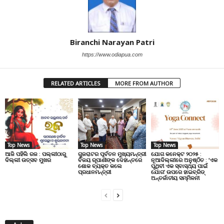
Biranchi Narayan Patri
https://www.odiapua.com
RELATED ARTICLES
MORE FROM AUTHOR
Top News
Top News
Top News
ଆଜି ପହିଲି ରଜ : ପଲ୍ଲୀଠାରୁ
ଗୁଜରାଟର ପୂର୍ବତନ ମୁଖ୍ୟମନ୍ତ୍ରୀ
ଯୋଗ କନେକ୍ଟ ୨୦୨୫ :
ଦିଲ୍ଲୀ ଉତ୍ସବ ମୁଖର
ବିଜୟ ରୂପାଣୀଙ୍କ ଦେହାନ୍ତରେ
ନୂଆଦିଲ୍ଲୀରେ ଅନୁଷ୍ଠିତ : ‘ଏକ
ଶୋକ ବ୍ୟକ୍ତ କଲେ
ପୃଥିବୀ ଏକ ସ୍ବାସ୍ଥ୍ୟ ପାଇଁ
ପ୍ରଧାନମନ୍ତ୍ରୀ
ଯୋଗ’ ଉପରେ ହାଇବ୍ରିଡ୍
ଅନ୍ତର୍ଜାତୀୟ ସମ୍ମିଳନୀ