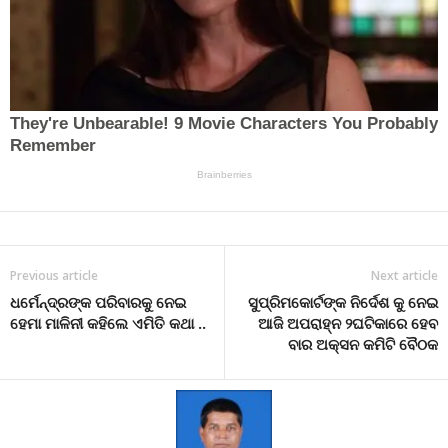
Previous article
Next article
ଧର୍ମେନ୍ଦ୍ରଙ୍କ ପରିବାରକୁ ନେଇ
ସୁପ୍ରିମକୋର୍ଟଙ୍କ ନିର୍ଦେଶ କୁ ନେଇ
ହେମା ମାଳିନୀ କହିଲେ ଏମିତି କଥା ..
ଆଜି ଅପରାହ୍ନ ୨ଘଟିକାରେ ହେବ
ବାର ଅକ୍ସନ କମିଟି ବୈଠକ