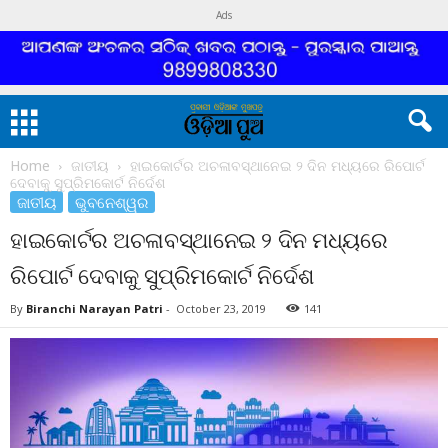
Ads
Home
ଜାତୀୟ
ହାଇକୋର୍ଟର ଅଚଳାବସ୍ଥାନେଇ ୨ ଦିନ ମଧ୍ୟରେ ରିପୋର୍ଟ
ଦେବାକୁ ସୁପ୍ରିମକୋର୍ଟ ନିର୍ଦେଶ
ଜାତୀୟ
ଭୁବନେଶ୍ୱର
ହାଇକୋର୍ଟର ଅଚଳାବସ୍ଥାନେଇ ୨ ଦିନ ମଧ୍ୟରେ
ରିପୋର୍ଟ ଦେବାକୁ ସୁପ୍ରିମକୋର୍ଟ ନିର୍ଦେଶ
By
Biranchi Narayan Patri
-
October 23, 2019
141