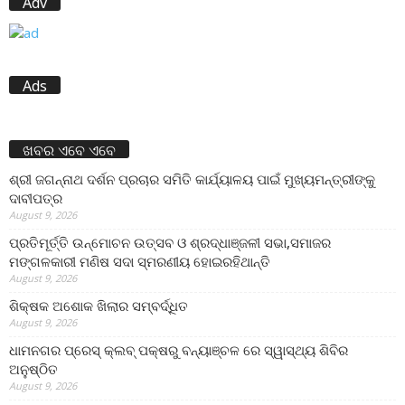
Adv
Ads
ଖବର ଏବେ ଏବେ
ଶ୍ରୀ ଜଗନ୍ନାଥ ଦର୍ଶନ ପ୍ରଚାର ସମିତି କାର୍ଯ୍ୟାଳୟ ପାଇଁ ମୁଖ୍ୟମନ୍ତ୍ରୀଙ୍କୁ
ଦାବୀପତ୍ର
August 9, 2026
ପ୍ରତିମୂର୍ତ୍ତି ଉନ୍ମୋଚନ ଉତ୍ସବ ଓ ଶ୍ରଦ୍ଧାଞ୍ଜଳୀ ସଭା,ସମାଜର
ମଙ୍ଗଳକାରୀ ମଣିଷ ସଦା ସ୍ମରଣୀୟ ହୋଇରହିଥାନ୍ତି
August 9, 2026
ଶିକ୍ଷକ ଅଶୋକ ଖିଲାର ସମ୍ବର୍ଦ୍ଧିତ
August 9, 2026
ଧାମନଗର ପ୍ରେସ୍ କ୍ଲବ୍ ପକ୍ଷରୁ ବନ୍ୟାଞ୍ଚଳ ରେ ସ୍ୱାସ୍ଥ୍ୟ ଶିବିର
ଅନୁଷ୍ଠିତ
August 9, 2026