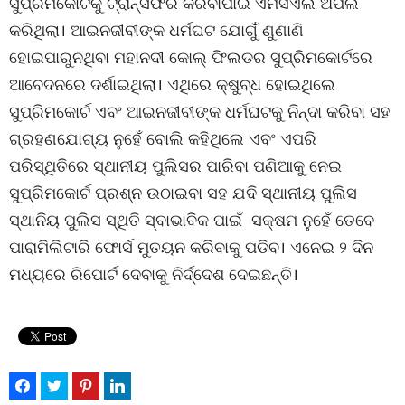
ସୁପ୍ରିମକୋର୍ଟକୁ ଟ୍ରାନ୍ସଫର କରିବାପାଇଁ ଏମସିଏଲ ଅପିଲ
କରିଥିଲା। ଆଇନଜୀବୀଙ୍କ ଧର୍ମଘଟ ଯୋଗୁଁ ଣୁଣାଣି
ହୋଇପାରୁନଥିବା ମହାନଦୀ କୋଲ୍ ଫିଲଡର ସୁପ୍ରିମକୋର୍ଟରେ
ଆବେଦନରେ ଦର୍ଶାଇଥିଲା। ଏଥିରେ କ୍ଷୁବ୍ଧ ହୋଇଥିଲେ
ସୁପ୍ରିମକୋର୍ଟ ଏବଂ ଆଇନଜୀବୀଙ୍କ ଧର୍ମଘଟକୁ ନିନ୍ଦା କରିବା ସହ
ଗ୍ରହଣଯୋଗ୍ୟ ନୁହେଁ ବୋଲି କହିଥିଲେ ଏବଂ ଏପରି
ପରିସ୍ଥିତିରେ ସ୍ଥାନୀୟ ପୁଲିସର ପାରିବା ପଣିଆକୁ ନେଇ
ସୁପ୍ରିମକୋର୍ଟ ପ୍ରଶ୍ନ ଉଠାଇବା ସହ ଯଦି ସ୍ଥାନୀୟ ପୁଲିସ
ସ୍ଥାନିୟ ପୁଲିସ ସ୍ଥିତି ସ୍ବାଭାବିକ ପାଇଁ ସକ୍ଷମ ନୁହେଁ ତେବେ
ପାରାମିଲିଟାରି ଫୋର୍ସ ମୁତୟନ କରିବାକୁ ପଡିବ। ଏନେଇ ୨ ଦିନ
ମଧ୍ୟରେ ରିପୋର୍ଟ ଦେବାକୁ ନିର୍ଦ୍ଦେଶ ଦେଇଛନ୍ତି।