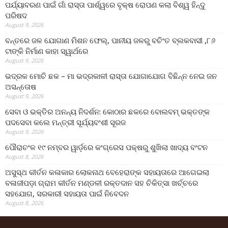
ପର୍ଯ୍ୟାବରଣ ପାଇଁ ଗାଁ ରାସ୍ତା ପାର୍ଶ୍ୱରେ ବୃକ୍ଷ ରୋପଣ କଲା ବିଶ୍ୱ ହିନ୍ଦୁ
ପରିଷଦ
August 9, 2026
ବନ୍ତରେ ଜଳ ଯୋଗାଣ ମିଶନ ଫେଲ୍‌, ପାନୀୟ ଜଳରୁ ବଚିଂତ ବ୍ଲକବାସୀ ,୮୬
ଟାଙ୍କି ନିର୍ମାଣ କାହା ସ୍ୱାର୍ଥରେ
August 9, 2026
ଭଦ୍ରକ ମୋଚି ଛକ – ମା ଭଦ୍ରକାଳୀ ରାସ୍ତା ଯୋଗାଯୋଗ ବିଛିନ୍ନ ନେଇ ଜନ
ଅସନ୍ତୋଷ
August 9, 2026
ସେବା ଓ ଭକ୍ତିର ଅନନ୍ୟ ନିଦର୍ଶନ: କୋଠାର ଛକରେ ବୋଲବମ୍ ଭକ୍ତଙ୍କ
ପଦସେବା କଲେ ମନ୍ତ୍ରୀ ସୂର୍ଯ୍ୟବଂଶୀ ସୂରଜ
August 9, 2026
ପୌରାଚଂଳ ୧୯ ନମ୍ବର ୱାର୍ଡ଼ରେ କଂଗ୍ରେସ ପକ୍ଷରୁ ଶୁଖିଲା ଖାଦ୍ୟ ବଂଟନ
August 8, 2026
ଅସୁସ୍ଥ କୀର୍ତନ କଳାକାର ଲୋକନାଥ ବେହେରାଙ୍କ ସହାୟତାରେ ଆଗେଇଲା
ବଳାଜୀପଡ଼ା ଗ୍ରାମ କୀର୍ତନ ମଣ୍ଡଳୀ ରକ୍ତଦାନ ସହ ଚିକିତ୍ସା ଖର୍ଚ୍ଚରେ
ସହଯୋଗ, ସରକାରୀ ସହାୟତା ପାଇଁ ନିବେଦନ
August 8, 2026