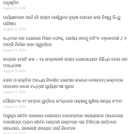
ଅନୁଷ୍ଠିତ
August 9, 2026
ପର୍ଯ୍ୟାବରଣ ପାଇଁ ଗାଁ ରାସ୍ତା ପାର୍ଶ୍ୱରେ ବୃକ୍ଷ ରୋପଣ କଲା ବିଶ୍ୱ ହିନ୍ଦୁ
ପରିଷଦ
August 9, 2026
ବନ୍ତରେ ଜଳ ଯୋଗାଣ ମିଶନ ଫେଲ୍‌, ପାନୀୟ ଜଳରୁ ବଚିଂତ ବ୍ଲକବାସୀ ,୮୬
ଟାଙ୍କି ନିର୍ମାଣ କାହା ସ୍ୱାର୍ଥରେ
August 9, 2026
ଭଦ୍ରକ ମୋଚି ଛକ – ମା ଭଦ୍ରକାଳୀ ରାସ୍ତା ଯୋଗାଯୋଗ ବିଛିନ୍ନ ନେଇ ଜନ
ଅସନ୍ତୋଷ
August 9, 2026
ସେବା ଓ ଭକ୍ତିର ଅନନ୍ୟ ନିଦର୍ଶନ: କୋଠାର ଛକରେ ବୋଲବମ୍ ଭକ୍ତଙ୍କ
ପଦସେବା କଲେ ମନ୍ତ୍ରୀ ସୂର୍ଯ୍ୟବଂଶୀ ସୂରଜ
August 9, 2026
ପୌରାଚଂଳ ୧୯ ନମ୍ବର ୱାର୍ଡ଼ରେ କଂଗ୍ରେସ ପକ୍ଷରୁ ଶୁଖିଲା ଖାଦ୍ୟ ବଂଟନ
August 8, 2026
ଅସୁସ୍ଥ କୀର୍ତନ କଳାକାର ଲୋକନାଥ ବେହେରାଙ୍କ ସହାୟତାରେ ଆଗେଇଲା
ବଳାଜୀପଡ଼ା ଗ୍ରାମ କୀର୍ତନ ମଣ୍ଡଳୀ ରକ୍ତଦାନ ସହ ଚିକିତ୍ସା ଖର୍ଚ୍ଚରେ
ସହଯୋଗ, ସରକାରୀ ସହାୟତା ପାଇଁ ନିବେଦନ
August 8, 2026