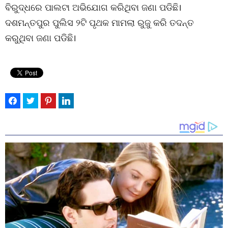
ବିରୁଦ୍ଧରେ ପାଲଟା ଅଭିଯୋଗ କରିଥିବା ଜଣା ପଡିଛି।
ଦଶମନ୍ତପୁର ପୁଲିସ ୨ଟି ପୃଥକ ମାମଲା ରୁଜୁ କରି ତଦନ୍ତ
କରୁଥିବା ଜଣା ପଡିଛି।