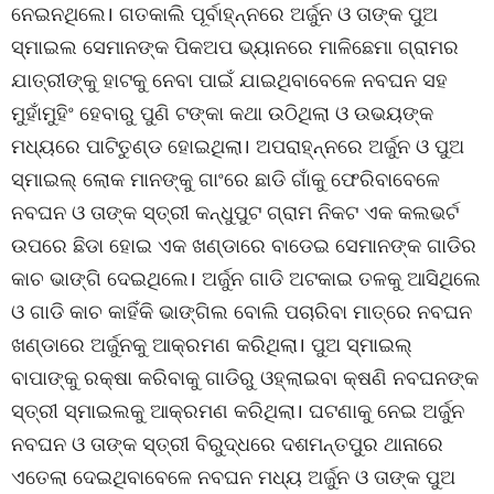
ନେଇନଥିଲେ। ଗତକାଲି ପୂର୍ବାହ୍ନ୍ନରେ ଅର୍ଜୁନ ଓ ତାଙ୍କ ପୁଅ
ସ୍ମାଇଲ ସେମାନଙ୍କ ପିକଅପ ଭ୍ୟାନରେ ମାଳିଛେମା ଗ୍ରାମର
ଯାତ୍ରୀଙ୍କୁ ହାଟକୁ ନେବା ପାଇଁ ଯାଇଥିବାବେଳେ ନବଘନ ସହ
ମୁହାଁମୁହିଂ ହେବାରୁ ପୁଣି ଟଙ୍କା କଥା ଉଠିଥିଲା ଓ ଉଭୟଙ୍କ
ମଧ୍ୟରେ ପାଟିତୁଣ୍ଡ ହୋଇଥିଲା। ଅପରାହ୍ନ୍ନରେ ଅର୍ଜୁନ ଓ ପୁଅ
ସ୍ମାଇଲ୍ ଲୋକ ମାନଙ୍କୁ ଗାଂରେ ଛାଡି ଗାଁକୁ ଫେରିବାବେଳେ
ନବଘନ ଓ ତାଙ୍କ ସ୍ତ୍ରୀ କନ୍ଧୁପୁଟ ଗ୍ରାମ ନିକଟ ଏକ କଲଭର୍ଟ
ଉପରେ ଛିଡା ହୋଇ ଏକ ଖଣ୍ଡାରେ ବାଡେଇ ସେମାନଙ୍କ ଗାଡିର
କାଚ ଭାଙ୍ଗି ଦେଇଥିଲେ। ଅର୍ଜୁନ ଗାଡି ଅଟକାଇ ତଳକୁ ଆସିଥିଲେ
ଓ ଗାଡି କାଚ କାହିଁକି ଭାଙ୍ଗିଲ ବୋଲି ପଚାରିବା ମାତ୍ରେ ନବଘନ
ଖଣ୍ଡାରେ ଅର୍ଜୁନକୁ ଆକ୍ରମଣ କରିଥିଲା। ପୁଅ ସ୍ମାଇଲ୍
ବାପାଙ୍କୁ ରକ୍ଷା କରିବାକୁ ଗାଡିରୁ ଓହ୍ଲାଇବା କ୍ଷଣି ନବଘନଙ୍କ
ସ୍ତ୍ରୀ ସ୍ମାଇଲକୁ ଆକ୍ରମଣ କରିଥିଲା। ଘଟଣାକୁ ନେଇ ଅର୍ଜୁନ
ନବଘନ ଓ ତାଙ୍କ ସ୍ତ୍ରୀ ବିରୁଦ୍ଧରେ ଦଶମନ୍ତପୁର ଥାନାରେ
ଏତେଲା ଦେଇଥିବାବେଳେ ନବଘନ ମଧ୍ୟ ଅର୍ଜୁନ ଓ ତାଙ୍କ ପୁଅ