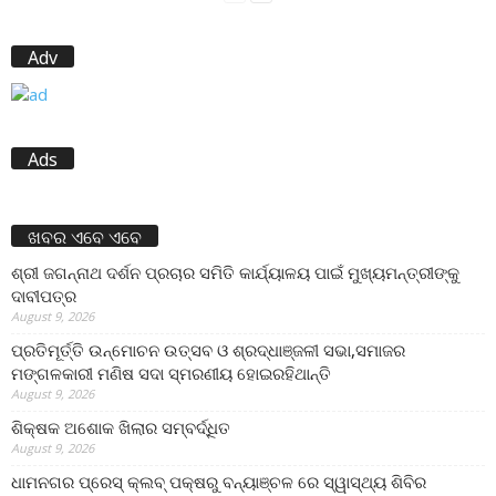
Adv
Ads
ଖବର ଏବେ ଏବେ
ଶ୍ରୀ ଜଗନ୍ନାଥ ଦର୍ଶନ ପ୍ରଚାର ସମିତି କାର୍ଯ୍ୟାଳୟ ପାଇଁ ମୁଖ୍ୟମନ୍ତ୍ରୀଙ୍କୁ
ଦାବୀପତ୍ର
August 9, 2026
ପ୍ରତିମୂର୍ତ୍ତି ଉନ୍ମୋଚନ ଉତ୍ସବ ଓ ଶ୍ରଦ୍ଧାଞ୍ଜଳୀ ସଭା,ସମାଜର
ମଙ୍ଗଳକାରୀ ମଣିଷ ସଦା ସ୍ମରଣୀୟ ହୋଇରହିଥାନ୍ତି
August 9, 2026
ଶିକ୍ଷକ ଅଶୋକ ଖିଲାର ସମ୍ବର୍ଦ୍ଧିତ
August 9, 2026
ଧାମନଗର ପ୍ରେସ୍ କ୍ଲବ୍ ପକ୍ଷରୁ ବନ୍ୟାଞ୍ଚଳ ରେ ସ୍ୱାସ୍ଥ୍ୟ ଶିବିର