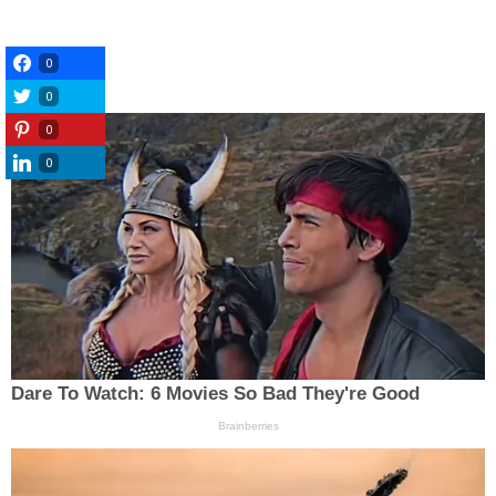
0
0
0
0