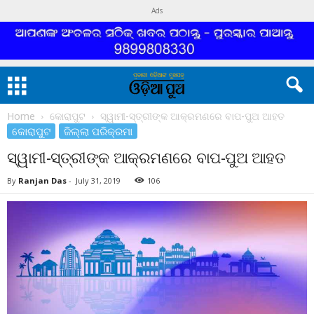
Ads
Home
କୋରାପୁଟ
ସ୍ୱାମୀ-ସ୍ତ୍ରୀଙ୍କ ଆକ୍ରମଣରେ ବାପ-ପୁଅ ଆହତ
କୋରାପୁଟ
ଜିଲ୍ଲା ପରିକ୍ରମା
ସ୍ୱାମୀ-ସ୍ତ୍ରୀଙ୍କ ଆକ୍ରମଣରେ ବାପ-ପୁଅ ଆହତ
By
Ranjan Das
-
July 31, 2019
106