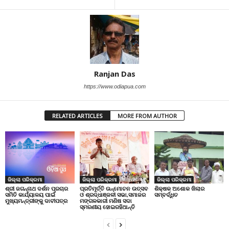
Ranjan Das
https://www.odiapua.com
RELATED ARTICLES
MORE FROM AUTHOR
ଜିଲ୍ଲା ପରିକ୍ରମା
ଜିଲ୍ଲା ପରିକ୍ରମା
ଜିଲ୍ଲା ପରିକ୍ରମା
ପ୍ରତିମୂର୍ତ୍ତି ଉନ୍ମୋଚନ ଉତ୍ସବ
ଶିକ୍ଷକ ଅଶୋକ ଖିଲାର
ଶ୍ରୀ ଜଗନ୍ନାଥ ଦର୍ଶନ ପ୍ରଚାର
ଓ ଶ୍ରଦ୍ଧାଞ୍ଜଳୀ ସଭା,ସମାଜର
ସମ୍ବର୍ଦ୍ଧିତ
ସମିତି କାର୍ଯ୍ୟାଳୟ ପାଇଁ
ମଙ୍ଗଳକାରୀ ମଣିଷ ସଦା
ମୁଖ୍ୟମନ୍ତ୍ରୀଙ୍କୁ ଦାବୀପତ୍ର
ସ୍ମରଣୀୟ ହୋଇରହିଥାନ୍ତି