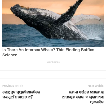
Previous article
Next article
କୋରାପୁଟ ମ୍ୟୁନସିପାଲଟିରେ
ଲଗାଣ ବର୍ଷାରେ ଧୋଇଗଲା
ମଶାଧୁଆଁ ଛଡାଯାଉନାହିଁ
ଆପ୍ରୋଚ ରୋଡ, ୩ ଗ୍ରାମବାସୀ
ପ୍ରଭାବିତ