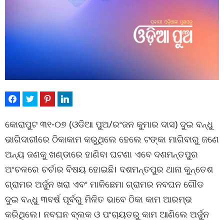
କୋରାପୁଟ ୩୧-୦୭ (ଓଡିଆ ପୁଅ/ରଂଜନ କୁମାର ଦାସ) ଦୁଇ ବନ୍ଧୁ
ଭାଗିଦାରୀରେ ଠିକାକାମ କରୁଥିଲେ ହେଲେ ଟଙ୍କା ମାଗିବାରୁ ଜଣେ
ଅନ୍ୟ ଜଣକୁ ଖଣ୍ଡାରେ ହାଣିବା ଘଟଣା ଏବେ ଦଶମନ୍ତପୁର
ଅଂଚଳରେ ଚର୍ଚାର ବିଷୟ ହୋଇଛି। ଦଶମନ୍ତପୁର ଥାନା କୁନ୍ତେଶ
ଗ୍ରାମର ଅର୍ଜୁନ ଖରା ଏବଂ ମାଳିଛେମା ଗ୍ରାମର ନବଘନ ଗୌଡ
ଦୁଇ ବନ୍ଧୁ ୩ବର୍ଷ ପୂର୍ବରୁ ମିଳିତ ଭାବେ ଠିକା କାମ ଆରମ୍ଭ
କରିଥିଲେ। ନବଘନ ବ୍ଲକ ଓ ପଂଚାୟତରୁ କାମ ଆଣିଲେ ଅର୍ଜୁନ