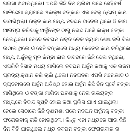
ପଇସା ଖଟାଉଥିଲେ। ଏପରି କିଛି ଦିନ ଚାଲିବା ପରେ ସେହିବର୍ଷ
ମାଳିଛେମା ଗ୍ରାମରେ ୫ଲକ୍ଷ ଟଙ୍କାର ଏକ ଚେକ୍ ଡ୍ୟାମ୍ କାମ
ବାହାରିଥିଲା। ଉକ୍ତ କାମ ମଧ୍ୟ ନବଘନ ହାତେଇ ଥିଲେ ଓ କାମ
ଆରମ୍ଭ କରିବାକୁ ଅର୍ଜୁନଙ୍କ ଠାରୁ ନଗଦ ଅଢେି ଲକ୍ଷ ଟଙ୍କା
ନେଇଥିଲେ। ତେବେ ନବଘନ ଉକ୍ତ ଚେକ ଡ୍ୟାମ ଶେଷ କରି ବିଲ
ଉଠାଇ ଥିଲେ ଓ ସେହି ଟଙ୍କାରେ ଅନ୍ୟ କେତେକ କାମ କରିଥିଲେ
ମଧ୍ୟ ଅର୍ଜୁନକୁ ମୂଳ କିମ୍ବା ଲାଭ ବାବଦରେ କିଛି ଦେଇ ନଥିଲେ,
ଏପରିକି ହିସାବ ମଧ୍ୟ ମାଗିଲେ ନବଘନ ଅର୍ଜୁନ କଥାକୁ ଏକ ରକମ
ପ୍ରତ୍ୟାକ୍ଷାନ କରି ଚାଲି ଥିଲେ। ନବଘନର ଏପରି ମନୋଭାବ ଓ
ବ୍ୟବହାରରେ ଅର୍ଜୁନ ଅତିଷ୍ଠ ହୋଇ ଅର୍ଜୁନ କିଛି ଦିନ ପୂର୍ବେ ଟଙ୍କା
ମାଗିଥିଲେ ଓ ଟଙ୍କା ମାଗିବା ଘଟଣାକୁ ନେଇ ଉଭୟଙ୍କ
ମଧ୍ୟରେ ବିବାଦ ସୃଷ୍ଟି ହୋଇ କଥା ପୁଲିସ ଯାଏ ଯାଇଥିଲା।
ହେଲେ ସେଠାରେ କିଛି ବୁଝାମଣା ପରେ ନବଘନ ଅର୍ଜୁନକୁ ଟଙ୍କା
ଫରୋଇବାକୁ ରାଜି ହୋଇଥିଲେ। କିନ୍ତୁ ଏହା ମଧ୍ୟରେ ଆଉ କିଛି
ଦିନ ବିତି ଯାଇଥିଲେ ମଧ୍ୟ ନବଘନ ଟଙ୍କା ଫେରାଇବାର ନା