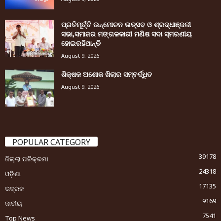
ପ୍ରତିମୂର୍ତ୍ତି ଉନ୍ମୋଚନ ଉତ୍ସବ ଓ ଶ୍ରଦ୍ଧାଞ୍ଜଳୀ
ସଭା,ସମାଜର ମଙ୍ଗଳକାରୀ ମଣିଷ ସଦା ସ୍ମରଣୀୟ
ହୋଇରହିଥାନ୍ତି
August 9, 2026
ଶିକ୍ଷକ ଅଶୋକ ଖିଲାର ସମ୍ବର୍ଦ୍ଧିତ
August 9, 2026
POPULAR CATEGORY
39178
ଜିଲ୍ଲା ପରିକ୍ରମା
24318
ଓଡ଼ିଶା
17135
ଭଦ୍ରକ
9169
ଜାତୀୟ
7541
Top News