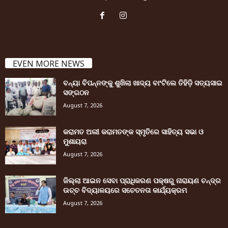
EVEN MORE NEWS
ବନ୍ୟା ବିପନ୍ନଙ୍କୁ ଶୁଖିଲା ଖାଦ୍ୟ ବାଂଟିଲେ ତିହିଡି଼ ସତ୍ୟସାଇ
ସଙ୍ଗଠନ
August 7, 2026
କରାମତ ଅଲୀ କରାମତଙ୍କ ସ୍ମୃତିରେ ସାହିତ୍ୟ ସଭା ଓ
ମୁଶାୟରା
August 7, 2026
ଜିଲ୍ଲା ଆଇନ ସେବା ପ୍ରାଧିକରଣ ପକ୍ଷରୁ ନାରାୟଣ ଚନ୍ଦ୍ର
ଉଚ୍ଚ ବିଦ୍ୟାଳୟରେ ସଚେତନତା କାର୍ଯ୍ୟକ୍ରମ
August 7, 2026