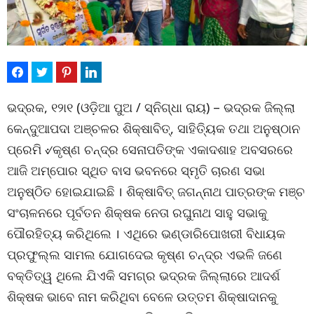
ଭଦ୍ରକ, ୧୨ା୧ (ଓଡ଼ିଆ ପୁଅ / ସ୍ନିଗ୍ଧା ରାୟ) – ଭଦ୍ରକ ଜିଲ୍ଲା
କେନ୍ଦୁଆପଦା ଅଞ୍ଚଳର ଶିକ୍ଷାବିତ୍‌, ସାହିତ୍ୟିକ ତଥା ଅନୁଷ୍ଠାନ
ପ୍ରେମି ୰କୃଷ୍ଣ ଚନ୍ଦ୍ର ସେନାପତିଙ୍କ ଏକାଦଶାହ ଅବସରରେ
ଆଜି ଅମ୍ପୋର ସ୍ଥିତ ବାସ ଭବନରେ ସ୍ମୃତି ଚାରଣ ସଭା
ଅନୁଷ୍ଠିତ ହୋଇଯାଇଛି । ଶିକ୍ଷାବିତ୍ ଜଗନ୍ନାଥ ପାତ୍ରଙ୍କ ମଞ୍ଚ
ସଂଚାଳନରେ ପୂର୍ବତନ ଶିକ୍ଷକ ନେତା ରଘୁନାଥ ସାହୁ ସଭାକୁ
ପୌରହିତ୍ୟ କରିଥିଲେ । ଏଥିରେ ଭଣ୍ଡାରିପୋଖରୀ ବିଧାୟକ
ପ୍ରଫୁଲ୍ଲ ସାମଲ ଯୋଗଦେଇ କୃଷ୍ଣ ଚନ୍ଦ୍ର ଏଭଳି ଜଣେ
ବକ୍ତିତ୍ୱ ଥିଲେ ଯିଏକି ସମଗ୍ର ଭଦ୍ରକ ଜିଲ୍ଲାରେ ଆଦର୍ଶ
ଶିକ୍ଷକ ଭାବେ ନାମ କରିଥିବା ବେଳେ ଉତ୍ତମ ଶିକ୍ଷାଦାନକୁ