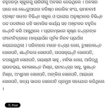
ବହୁଦରଡ଼ା ସ୍କୁଲରୁ ଚାକିରୀରୁ ଅବସର ନେଇଥିଲେ । ଅବସର
ପରେ ସେ କେନ୍ଦୁଆପଦା ବରିଷ୍ଠ ନାଗରିକ ସଂଘ, ରାମନବମୀ
ଟ୍ରଷ୍ଟ ସମେତ ବିଭିନ୍ନ ସ୍କୁଲ ଓ ଘରୋଇ ଅନୁଷ୍ଠାନର ବିଭିନ୍ନ
ପଦ ପଦବୀରେ ରହି ସାମାଜିକ କାର୍ଯ୍ୟ ସହ ଅଞ୍ଚଳର ବହୁବିଧ
ଉନ୍ନତି କରି ଆସୁଥିଲେ । ପ୍ରାରମ୍ଭରେ କୃଷ୍ଣ ଚନ୍ଦ୍ରଙ୍କ
ଫଟୋଚିତ୍ରରେ ମାଲ୍ୟାର୍ପଣ ପୂର୍ବକ ନିରବ ପ୍ରାର୍ଥନା
କରାଯାଇଥିଲା । ପରିବାରର ମାଧନ ଚନ୍ଦ୍ର ଜେନା, ତୁଷାରକାନ୍ତ
ସେନାପତି, ଶାନ୍ତିଲତା ସେନାପତି, ତାପସକ୍ରାନ୍ତି ସେନାପତି,
ତପସ୍ୱନୀ ସେନାପତି, ଜୟଶ୍ରୀ ସାହୁ , ମନିସା ଜେନା, ଆଦିତ୍ୱ
ରାଉତରାୟ, କମଳାକାନ୍ତ ମିଶ୍ର, ରାମଚନ୍ଦ୍ର ସାହୁ, ସୁଶାନ୍ତ
ମିଶ୍ର, ଅଂଶୁମାନ ସେନାପତି, ଅଙ୍କିତା ସେନାପତି, ଆରାଧନା
ସେନାପତି, ସତ୍ୟ ସାଗର ସେନାପତି ପ୍ରମୁଖ ସହଯୋଗ କରିଥିଲେ
।