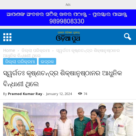
Ads
Home
ଜିଲ୍ଲା ପରିକ୍ରମା
ସ୍ୱର୍ଗତଃ କୃଷ୍ଣଚନ୍ଦ୍ର ଶିକ୍ଷାନୁଷ୍ଠାନର
ଆଧୁନିକ ବିନ୍ଧାଣୀ ଥିଲେ
ଜିଲ୍ଲା ପରିକ୍ରମା
ଭଦ୍ରକ
ସ୍ୱର୍ଗତଃ କୃଷ୍ଣଚନ୍ଦ୍ର ଶିକ୍ଷାନୁଷ୍ଠାନର ଆଧୁନିକ
ବିନ୍ଧାଣୀ ଥିଲେ
By
Pramod Kumar Ray
-
January 12, 2024
74