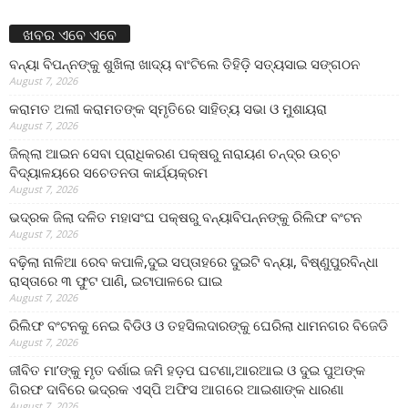
ଖବର ଏବେ ଏବେ
ବନ୍ୟା ବିପନ୍ନଙ୍କୁ ଶୁଖିଲା ଖାଦ୍ୟ ବାଂଟିଲେ ତିହିଡି଼ ସତ୍ୟସାଇ ସଙ୍ଗଠନ
August 7, 2026
କରାମତ ଅଲୀ କରାମତଙ୍କ ସ୍ମୃତିରେ ସାହିତ୍ୟ ସଭା ଓ ମୁଶାୟରା
August 7, 2026
ଜିଲ୍ଲା ଆଇନ ସେବା ପ୍ରାଧିକରଣ ପକ୍ଷରୁ ନାରାୟଣ ଚନ୍ଦ୍ର ଉଚ୍ଚ
ବିଦ୍ୟାଳୟରେ ସଚେତନତା କାର୍ଯ୍ୟକ୍ରମ
August 7, 2026
ଭଦ୍ରକ ଜିଲା ଦଳିତ ମହାସଂଘ ପକ୍ଷରୁ ବନ୍ୟାବିପନ୍ନଙ୍କୁ ରିଲିଫ ବଂଟନ
August 7, 2026
ବଢ଼ିଲା ନାଳିଆ ରେବ କପାଳି,ଦୁଇ ସପ୍ତାହରେ ଦୁଇଟି ବନ୍ୟା, ବିଷ୍ଣୁପୁରବିନ୍ଧା
ରାସ୍ତାରେ ୩ ଫୁଟ ପାଣି, ଇଟାପାଳରେ ଘାଇ
August 7, 2026
ରିଲିଫ ବଂଟନକୁ ନେଇ ବିଡିଓ ଓ ତହସିଲଦାରଙ୍କୁ ଘେରିଲା ଧାମନଗର ବିଜେଡି
August 7, 2026
ଜୀବିତ ମା’ଙ୍କୁ ମୃତ ଦର୍ଶାଇ ଜମି ହଡ଼ପ ଘଟଣା,ଆରଆଇ ଓ ଦୁଇ ପୁଅଙ୍କ
ଗିରଫ ଦାବିରେ ଭଦ୍ରକ ଏସ୍‌ପି ଅଫିସ ଆଗରେ ଆଇଶାଙ୍କ ଧାରଣା
August 7, 2026