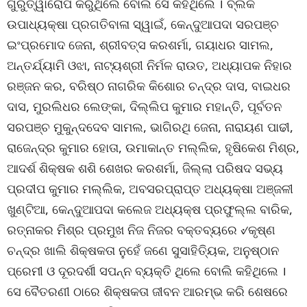
ଗୁରୁତ୍ୱାରୋପ କରୁଥିଲେ ବୋଲି ସେ କହିଥିଲେ । ବ୍ଲକ
ଉପାଧ୍ୟକ୍ଷା ପ୍ରଗତିବାଳା ସ୍ୱାଇଁ, କେନ୍ଦୁଆପଦା ସରପଞ୍ଚ
ଇଂପ୍ରମୋଦ ଜେନା, ଶ୍ରୀବତ୍ସ କରଶର୍ମା, ଗୟାଧର ସାମଲ,
ଅନ୍ତର୍ଯ୍ୟାମି ଓଝା, ନାଟ୍ୟଶ୍ରୀ ନିର୍ମଳ ରାଉତ, ଅଧ୍ୟାପକ ନିହାର
ରଞ୍ଜନ କର, ବରିଷ୍ଠ ନାଗରିକ କିଶୋର ଚନ୍ଦ୍ର ଦାସ, ବାଇଧର
ଦାସ, ମୁରଲିଧର ଲେଙ୍କା, ଦିଲ୍ଲିପ କୁମାର ମହାନ୍ତି, ପୂର୍ବତନ
ସରପଞ୍ଚ ମୁକୁନ୍ଦଦେବ ସାମଲ, ଭାଗିରଥି ଜେନା, ନାରାୟଣ ପାଢୀ,
ରାଜେନ୍ଦ୍ର କୁମାର ହୋତା, ଉମାକାନ୍ତ ମଲ୍ଲିକ, ହୃଷିକେଶ ମିଶ୍ର,
ଆଦର୍ଶ ଶିକ୍ଷକ ଶଶି ଶେଖର କରଶର୍ମା, ଜିଲ୍ଲା ପରିଷଦ ସଭ୍ୟ
ପ୍ରଦୀପ କୁମାର ମଲ୍ଲିକ, ଅବସରପ୍ରାପ୍ତ ଅଧ୍ୟକ୍ଷା ଅଞ୍ଜଳୀ
ଖୁଣ୍ଟିଆ, କେନ୍ଦୁଆପଦା କଲେଜ ଅଧ୍ୟକ୍ଷ ପ୍ରଫୁଲ୍ଲ ବାରିକ,
ରତ୍ନାକର ମିଶ୍ର ପ୍ରମୁଖ ନିଜ ନିଜର ବକ୍ତବ୍ୟରେ ୰କୃଷ୍ଣ
ଚନ୍ଦ୍ର ଖାଲି ଶିକ୍ଷକତା ନୁହେଁ ଜଣେ ସୁସାହିତ୍ୟିକ, ଅନୁଷ୍ଠାନ
ପ୍ରେମୀ ଓ ଦୂରଦର୍ଶୀ ସପନ୍ନ ବ୍ୟକ୍ତି ଥିଲେ ବୋଲି କହିଥିଲେ ।
ସେ ବୈତରଣୀ ଠାରେ ଶିକ୍ଷକତା ଜୀବନ ଆରମ୍ଭ କରି ଶେଷରେ