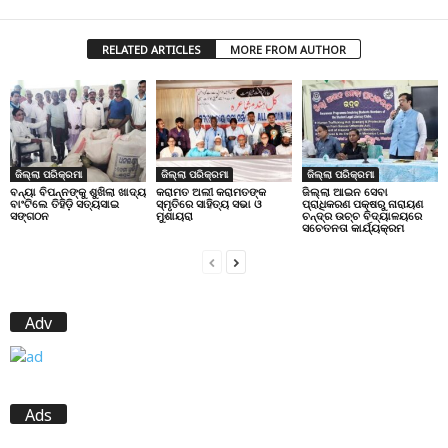
RELATED ARTICLES
MORE FROM AUTHOR
ଜିଲ୍ଲା ପରିକ୍ରମା
ଜିଲ୍ଲା ପରିକ୍ରମା
ଜିଲ୍ଲା ପରିକ୍ରମା
ବନ୍ୟା ବିପନ୍ନଙ୍କୁ ଶୁଖିଲା ଖାଦ୍ୟ
କରାମତ ଅଲୀ କରାମତଙ୍କ
ଜିଲ୍ଲା ଆଇନ ସେବା
ବାଂଟିଲେ ତିହିଡି଼ ସତ୍ୟସାଇ
ସ୍ମୃତିରେ ସାହିତ୍ୟ ସଭା ଓ
ପ୍ରାଧିକରଣ ପକ୍ଷରୁ ନାରାୟଣ
ସଙ୍ଗଠନ
ମୁଶାୟରା
ଚନ୍ଦ୍ର ଉଚ୍ଚ ବିଦ୍ୟାଳୟରେ
ସଚେତନତା କାର୍ଯ୍ୟକ୍ରମ
Adv
Ads