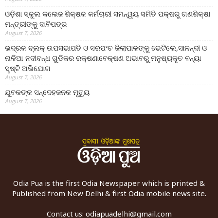
ଓଡ଼ିଶା ସ୍କୁଲ କଲେଜ ଶିକ୍ଷକ କର୍ମଚାରୀ ସମନ୍ୱୟ ସମିତି ପକ୍ଷରୁ ଗଣଶିକ୍ଷା
ମନ୍ତ୍ରୀଙ୍କୁ ଦାବିପତ୍ର
August 7, 2026
ଭଦ୍ରକ ବ୍ଲକ୍ ଉପସଭାପତି ଓ ସରପଂଚ ଜିଲାପାଳଙ୍କୁ ଭେଟିଲେ,ସାଳନ୍ଦୀ ଓ
ନାଳିଆ ନଦୀବନ୍ଧ ଗୁଡିକର ରକ୍ଷଣାବେକ୍ଷଣ ଅଭାବରୁ ମନୁଷ୍ୟକୃତ ବନ୍ୟା
ସୃଷ୍ଟି ଅଭିଯୋଗ
August 7, 2026
ଯୁବକଙ୍କ ସନ୍ଦେହଜନକ ମୃତ୍ୟୁ
August 7, 2026
Odia Pua is the first Odia Newspaper which is printed &
Published from New Delhi & first Odia mobile news site.
Contact us:
odiapuadelhi@gmail.com