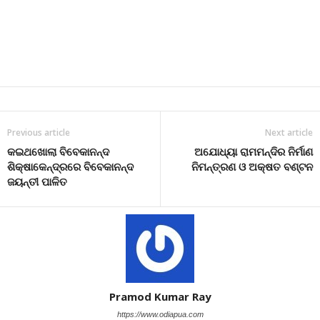
Previous article
Next article
କଇଥଖୋଲା ବିବେକାନନ୍ଦ
ଅଯୋଧ୍ୟା ରାମମନ୍ଦିର ନିର୍ମାଣ
ଶିକ୍ଷାକେନ୍ଦ୍ରରେ ବିବେକାନନ୍ଦ
ନିମନ୍ତ୍ରଣ ଓ ଅକ୍ଷତ ବଣ୍ଟନ
ଜୟନ୍ତୀ ପାଳିତ
Pramod Kumar Ray
https://www.odiapua.com