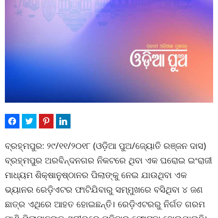
ବ୍ରହ୍ମପୁର: ୨୯/୧୧/୨୦୧୮ (ଓଡ଼ିଆ ପୁଅ/ଜ୍ୟୋତି ରଞ୍ଜନ ଦାସ)
ବ୍ରହ୍ମପୁର ଅରବିନ୍ଦନଗର ନିକଟରେ ଥିବା ଏକ ଘରୋଇ ଇଂରାଜୀ
ମାଧ୍ୟମ ଶିକ୍ଷାନୁଷ୍ଠାନର ପିଲାଙ୍କୁ ନେଇ ଯାଉଥିବା ଏକ
ଭ୍ୟାନର ରେଡ଼ିଏଟର ଫାଟିଯିବାରୁ ସମ୍ମୁଖରେ ବସିଥିବା ୪ ଜଣ
ଛାତ୍ର ଏଥିରେ ଆହତ ହୋଇଛନ୍ତି। ରେଡ଼ିଏଟରରୁ ନିର୍ଗତ ଗରମ