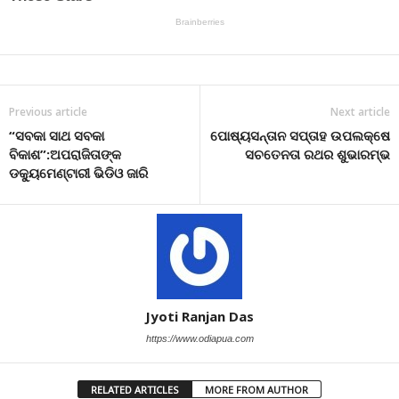
Previous article
Next article
“ସବକା ସାଥ ସବକା
ପୋଷ୍ୟସନ୍ତାନ ସପ୍ତାହ ଉପଲକ୍ଷେ
ବିକାଶ”:ଅପରାଜିତାଙ୍କ
ସଚତେନତା ରଥର ଶୁଭାରମ୍ଭ
ଡକ୍ୟୁମେଣ୍ଟାରୀ ଭିଡିଓ ଜାରି
Jyoti Ranjan Das
https://www.odiapua.com
RELATED ARTICLES
MORE FROM AUTHOR