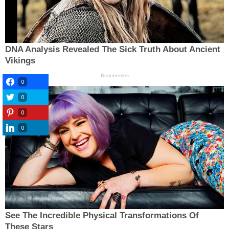
0
0
0
0