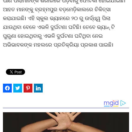
ପାଣି ପିଲାମାନଙ୍କ ଶରୀରରେ ପଡ଼ିବାରୁ ଫୋଟକା ହୋଇଯାଇଛି।
ଆହତ ମାନଙ୍କୁ ବ୍ରହ୍ମପୁର ବଡ଼ମେଡ଼ିକାଲରେ ଚିକିତ୍ସା
କରାଯାଇଛି। ଏହି ସ୍କୁଲ ଭ୍ୟାନରେ ୨୦ ରୁ ଉର୍ଦ୍ଧ୍ୱ ପିଲା
ଯାଉଥିବା ବେଳେ ଏଭଳି ଦୁର୍ଘଟଣା ଘଟିଛି। ତେବେ ଭ୍ୟାନ୍ ଟି
ପୁରୁଣା ହୋଇଥିବାରୁ ଏଭଳି ଦୁର୍ଘଟଣା ଘଟିଥିବା ନେଇ
ଅଭିଭାବକଙ୍କ ମହଲରେ ପ୍ରତିକ୍ରିୟା ପ୍ରକାଶ ପାଇଛି।