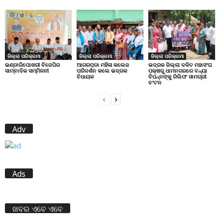
ଜିଲ୍ଲା ପରିକ୍ରମା
ଜିଲ୍ଲା ପରିକ୍ରମା
ଜିଲ୍ଲା ପରିକ୍ରମା
ଭଣ୍ଡାରିପୋଖରୀ ବିଜେପିର
ଆଗରପଡା ମହିଳା କଲେଜ
ଭଦ୍ରକ ଜିଲ୍ଲା ଦଳିତ ମହାସଂଘ
ସାମ୍ବାଦିକ ସମ୍ମିଳନୀ
ପରିଦର୍ଶନ କଲେ ଭଦ୍ରକ
ପକ୍ଷରୁ ଧାମନଗରରେ ବନ୍ୟା
ବିଧାୟକ
ବିପନ୍ନଙ୍କୁ ରିଲିଫ ସାମଗ୍ରୀ
ବଂଟନ
Adv
Ads
ଖବର ଏବେ ଏବେ