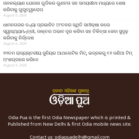
ଜନକଲ୍ୟାଣ ଯୋଜନା ଗୁଡିକର ଗୁଣବତା ସହ ସମୟସୀମା ମଧ୍ୟରେ ଶେଷ
କରିବାକୁ ଗୁରୁତ୍ୱାରୋପ
August 6, 2026
ଧାମନଗରର ବନ୍ୟା ପ୍ରଭାବିତ ଅଂଚଳର ସ୍ଥିତି ସମୀକ୍ଷା କଲେ
ସ୍ୱାସ୍ଥ୍ୟମନ୍ତ୍ରୀ, ଡାକ୍ତର ଅଭାବ ଦୂର କରିବା ସହ ଚିକିତ୍ସା ସେବା ସୁଦୃଢ଼
କରିବାକୁ ନିର୍ଦ୍ଦେଶ
August 6, 2026
୭୨ତମ ରାଜ୍ୟସ୍ତରୀୟ ଜୁନିୟର ଆଥଲେଟିକ ମିଟ୍‌, ଭଦ୍ରକରୁ ୧୬ ଜଣିଆ ଟିମ୍
ଅଂଶଗ୍ରହଣ କରିବେ
August 6, 2026
Odia Pua is the first Odia Newspaper which is printed &
Published from New Delhi & first Odia mobile news site.
Contact us:
odiapuadelhi@gmail.com