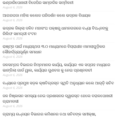
ଭଣ୍ଡାରିପୋଖରୀ ବିଜେପିର ସାମ୍ବାଦିକ ସମ୍ମିଳନୀ
August 6, 2026
ଆଗରପଡା ମହିଳା କଲେଜ ପରିଦର୍ଶନ କଲେ ଭଦ୍ରକ ବିଧାୟକ
August 6, 2026
ଭଦ୍ରକ ଜିଲ୍ଲା ଦଳିତ ମହାସଂଘ ପକ୍ଷରୁ ଧାମନଗରରେ ବନ୍ୟା ବିପନ୍ନଙ୍କୁ
ରିଲିଫ ସାମଗ୍ରୀ ବଂଟନ
August 6, 2026
ରାଷ୍ଟ୍ର ପାଇଁ ମଧ୍ୟସ୍ଥତା ୩.୦ ମାଧ୍ୟମରେ ବିଚାରାଧୀନ ମାମଲାଗୁଡ଼ିକର
ସୌହାର୍ଦ୍ଦ୍ୟପୂର୍ଣ୍ଣ ସମାଧାନ
August 6, 2026
ଜଳସମ୍ପଦ ବିଭାଗର ନିମ୍ନମାନର କାର୍ଯ୍ୟ, କାର୍ଯ୍ୟର ଏକ ସପ୍ତାହ ମଧ୍ୟରେ
ଭାଙ୍ଗିଲା ଗାର୍ଡ ୱାଲ, କାର୍ଯ୍ୟର ଗୁଣବତା କୁ ନେଇ ପ୍ରଶ୍ନବାଚୀ
August 6, 2026
ବନ୍ୟାରେ ପ୍ରମୁଖ ସଡ଼କ କ୍ଷତିଗ୍ରସ୍ତ ସ୍ଥିତି ଅନୁଧ୍ୟାନ କଲେ ଆର୍‌ଡ଼ି ସଚିବ
August 6, 2026
ଜଳ ନିଷ୍କାସନ ସମସ୍ୟା ନେଇ ପ୍ରଶାସନର ଦ୍ୱାରସ୍ତ ହେଲେ ବରାଳପୋଖରୀ
ଗ୍ରାମବାସୀ
August 6, 2026
ଗ୍ରାମ୍ୟ ଉନ୍ନୟନ ବିଭାଗର କମିଶନର ତଥା ସଚିବଙ୍କ ସମୀକ୍ଷା,