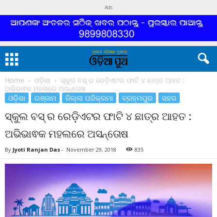
Ads
Home
ଓଡ଼ିଶା
ସ୍କୁଲ ବସ୍ ର ରେଡ଼ିଏଟର ଫାଟି ୪ ଛାତ୍ର ଆହତ :
ଅଭିଭାଵକ ମହଲରେ ଅସନ୍ତୋଷ
ଓଡ଼ିଶା
ଗଞ୍ଜାମ
ଜିଲ୍ଲା ପରିକ୍ରମା
ବ୍ରହ୍ମପୁର
ସହର
ସ୍କୁଲ ବସ୍ ର ରେଡ଼ିଏଟର ଫାଟି ୪ ଛାତ୍ର ଆହତ :
ଅଭିଭାଵକ ମହଲରେ ଅସନ୍ତୋଷ
By
Jyoti Ranjan Das
-
November 29, 2018
835