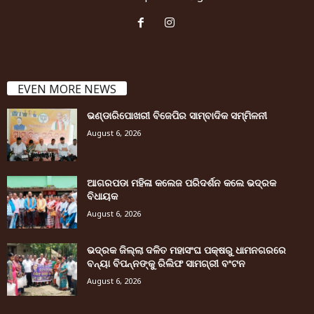
EVEN MORE NEWS
ଭଣ୍ଡାରିପୋଖରୀ ବିଜେପିର ସାମ୍ବାଦିକ ସମ୍ମିଳନୀ
August 6, 2026
ଆଗରପଡା ମହିଳା କଲେଜ ପରିଦର୍ଶନ କଲେ ଭଦ୍ରକ
ବିଧାୟକ
August 6, 2026
ଭଦ୍ରକ ଜିଲ୍ଲା ଦଳିତ ମହାସଂଘ ପକ୍ଷରୁ ଧାମନଗରରେ
ବନ୍ୟା ବିପନ୍ନଙ୍କୁ ରିଲିଫ ସାମଗ୍ରୀ ବଂଟନ
August 6, 2026