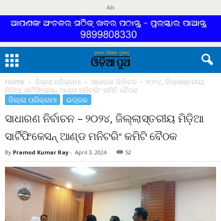
Ads
Home
ଜିଲ୍ଲା ପରିକ୍ରମା
ସାଧାରଣ ନିର୍ବାଚନ – ୨୦୨୪, ଜିଲ୍ଲାସ୍ତରୀୟ
ମିଡ଼ିଆ ସାର୍ଟିଫିକେସନ୍ ଆଣ୍ଡ ମନିଟରିଂ କମିଟି ବୈଠକ
ଜିଲ୍ଲା ପରିକ୍ରମା
ଭଦ୍ରକ
ସାଧାରଣ ନିର୍ବାଚନ – ୨୦୨୪, ଜିଲ୍ଲାସ୍ତରୀୟ ମିଡ଼ିଆ
ସାର୍ଟିଫିକେସନ୍ ଆଣ୍ଡ ମନିଟରିଂ କମିଟି ବୈଠକ
By
Pramod Kumar Ray
-
April 3, 2024
52