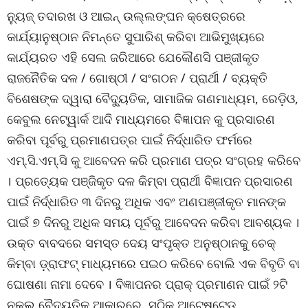
ନ୍ୟୁଜ୍ ତଦାରଖ ଓ ଆଇନ୍ ଉଲ୍ଲଙ୍ଘନ କ୍ଷେତ୍ରରେ
କାର୍ଯ୍ୟାନୁଷ୍ଠାନ ନିମନ୍ତେ ସୁପାରିଶ୍ କରିବା ଆଭିମୁଖ୍ୟରେ
କାର୍ଯ୍ୟରତ ଏହି ସେଲ ଜରିଆରେ ଯେକୌଣସି ପଞ୍ଜୀକୃତ
ରାଜନୈତିକ ଦଳ / ଗୋଷ୍ଠୀ / ସଂଗଠନ / ପ୍ରାର୍ଥୀ / ବ୍ୟକ୍ତି
ବିଶେଷଙ୍କ ଦ୍ୱାରା ବୈଦ୍ୟୁତିକ, ସାମାଜିକ ଗଣମାଧ୍ୟମ, ରେଡ଼ିଓ,
କେବୁଲ ନେଟ୍‌ୱାର୍କ ଆଦି ମାଧ୍ୟମରେ ବିଜ୍ଞାପନ କୁ ପ୍ରସାରଣ
କରିବା ପୂର୍ବରୁ ପ୍ରମାଣପତ୍ର ପାଇଁ ନିର୍ଦ୍ଧାରିତ ଫର୍ମରେ
ଏମ୍‌.ସି.ଏମ୍‌.ସି କୁ ଆବେଦନ କରି ପ୍ରମାଣ ପତ୍ର ସଂଗ୍ରହ କରିବେ
। ପ୍ରତ୍ୟେକ ପଞ୍ଜିକୃତ ଦଳ କିମ୍ବା ପ୍ରାର୍ଥୀ ବିଜ୍ଞାପନ ପ୍ରସାରଣ
ପାଇଁ ନିର୍ଦ୍ଧାରିତ ୩ ଦିନରୁ ଅଧିକ ଏବଂ ଅଣପଞ୍ଜୀକୃତ ମାନଙ୍କ
ପାଇଁ ୭ ଦିନରୁ ଅଧିକ ସମୟ ପୂର୍ବରୁ ଆବେଦନ କରିବା ଆବଶ୍ୟକ ।
ଉକ୍ତ ବାବଦରେ ସମସ୍ତ ଦେୟ ସଂପୃକ୍ତ ଅନୁଷ୍ଠାନକୁ ଚେକ୍
କିମ୍ବା ଡ଼୍ରାଫଟ୍ ମାଧ୍ୟମରେ ପଇଠ କରିବେ ବୋଲି ଏକ ବିବୃତି ବା
ଘୋଷଣା ନାମା ଦେବେ । ବିଜ୍ଞାପନର ପ୍ରାକ୍ ପ୍ରମାଣନ ପାଇଁ ୨ଟି
ନକଲ ବୈଦ୍ୟୁତିକ ଆକାରରେ, ସଠିକ୍ ଆଟେଷ୍ଟେଡ଼୍