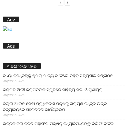
Adv
Ads
ଖବର ଏବେ ଏବେ
ବନ୍ୟା ବିପନ୍ନଙ୍କୁ ଶୁଖିଲା ଖାଦ୍ୟ ବାଂଟିଲେ ତିହିଡି଼ ସତ୍ୟସାଇ ସଙ୍ଗଠନ
August 7, 2026
କରାମତ ଅଲୀ କରାମତଙ୍କ ସ୍ମୃତିରେ ସାହିତ୍ୟ ସଭା ଓ ମୁଶାୟରା
August 7, 2026
ଜିଲ୍ଲା ଆଇନ ସେବା ପ୍ରାଧିକରଣ ପକ୍ଷରୁ ନାରାୟଣ ଚନ୍ଦ୍ର ଉଚ୍ଚ
ବିଦ୍ୟାଳୟରେ ସଚେତନତା କାର୍ଯ୍ୟକ୍ରମ
August 7, 2026
ଭଦ୍ରକ ଜିଲା ଦଳିତ ମହାସଂଘ ପକ୍ଷରୁ ବନ୍ୟାବିପନ୍ନଙ୍କୁ ରିଲିଫ ବଂଟନ