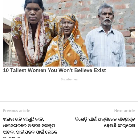
Previous article
Next article
ଖରାର ତାତି ମାରୁଛି କାତି,
ବିଜେଡ଼ି ପାଇଁ ଅକ୍ସିଜେନ ସାବ୍ୟସ୍ତ
ଧାମନଗରରେ ଅନେକ ନଳକୂପ
ହେଉଛି କଂଗ୍ରେସ
ଅଚଳ, ପାନୀୟଜଳ ପାଇଁ ଲୋକେ