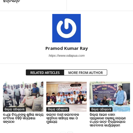
ହନ୍ତସନ୍ତ
Pramod Kumar Ray
https://www.odiapua.com
RELATED ARTICLES
MORE FROM AUTHOR
ଜିଲ୍ଲା ପରିକ୍ରମା
ଜିଲ୍ଲା ପରିକ୍ରମା
ଜିଲ୍ଲା ପରିକ୍ରମା
ବନ୍ୟା ବିପନ୍ନଙ୍କୁ ଶୁଖିଲା ଖାଦ୍ୟ
କରାମତ ଅଲୀ କରାମତଙ୍କ
ଜିଲ୍ଲା ଆଇନ ସେବା
ବାଂଟିଲେ ତିହିଡି଼ ସତ୍ୟସାଇ
ସ୍ମୃତିରେ ସାହିତ୍ୟ ସଭା ଓ
ପ୍ରାଧିକରଣ ପକ୍ଷରୁ ନାରାୟଣ
ସଙ୍ଗଠନ
ମୁଶାୟରା
ଚନ୍ଦ୍ର ଉଚ୍ଚ ବିଦ୍ୟାଳୟରେ
ସଚେତନତା କାର୍ଯ୍ୟକ୍ରମ