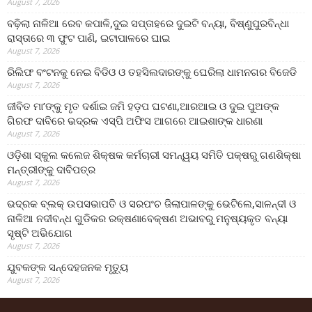
August 7, 2026
ବଢ଼ିଲା ନାଳିଆ ରେବ କପାଳି,ଦୁଇ ସପ୍ତାହରେ ଦୁଇଟି ବନ୍ୟା, ବିଷ୍ଣୁପୁରବିନ୍ଧା
ରାସ୍ତାରେ ୩ ଫୁଟ ପାଣି, ଇଟାପାଳରେ ଘାଇ
August 7, 2026
ରିଲିଫ ବଂଟନକୁ ନେଇ ବିଡିଓ ଓ ତହସିଲଦାରଙ୍କୁ ଘେରିଲା ଧାମନଗର ବିଜେଡି
August 7, 2026
ଜୀବିତ ମା’ଙ୍କୁ ମୃତ ଦର୍ଶାଇ ଜମି ହଡ଼ପ ଘଟଣା,ଆରଆଇ ଓ ଦୁଇ ପୁଅଙ୍କ
ଗିରଫ ଦାବିରେ ଭଦ୍ରକ ଏସ୍‌ପି ଅଫିସ ଆଗରେ ଆଇଶାଙ୍କ ଧାରଣା
August 7, 2026
ଓଡ଼ିଶା ସ୍କୁଲ କଲେଜ ଶିକ୍ଷକ କର୍ମଚାରୀ ସମନ୍ୱୟ ସମିତି ପକ୍ଷରୁ ଗଣଶିକ୍ଷା
ମନ୍ତ୍ରୀଙ୍କୁ ଦାବିପତ୍ର
August 7, 2026
ଭଦ୍ରକ ବ୍ଲକ୍ ଉପସଭାପତି ଓ ସରପଂଚ ଜିଲାପାଳଙ୍କୁ ଭେଟିଲେ,ସାଳନ୍ଦୀ ଓ
ନାଳିଆ ନଦୀବନ୍ଧ ଗୁଡିକର ରକ୍ଷଣାବେକ୍ଷଣ ଅଭାବରୁ ମନୁଷ୍ୟକୃତ ବନ୍ୟା
ସୃଷ୍ଟି ଅଭିଯୋଗ
August 7, 2026
ଯୁବକଙ୍କ ସନ୍ଦେହଜନକ ମୃତ୍ୟୁ
August 7, 2026