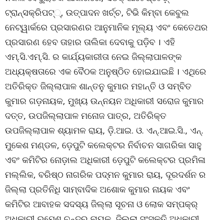
ଟ୍ରାନ୍‌ସକ୍ରିପଟ୍‌୍‌, ଉତ୍ପାଦନ ଖର୍ଚ୍ଚ, ଟିଭି କିମ୍ବା କେବୁଲ
ନେଟ୍‌ୱାର୍କରେ ପ୍ରସାରଣର ଆନୁମାନିକ ମୂଲ୍ୟ ଏବଂ କେତେଥର
ପ୍ରସାରଣ ହେବ ତାହାର ତାଲିକା ଦେବାକୁ ପଡ଼ିବ । ଏହି
ଏମ୍‌.ସି.ଏମ୍‌.ସି. ର କାର୍ଯ୍ୟକାରୀତା ନେଇ ଜିଲ୍ଲାପାଳଙ୍କ
ଅଧ୍ୟକ୍ଷତାରେ ଏକ ବୈଠକ ଅନୁଷ୍ଠିତ ହୋଇଯାଇଛି । ଏଥିରେ
ଅତିରିକ୍ତ ଜିଲ୍ଲାପାଳ ଶାନ୍ତନୁ କୁମାର ମହାନ୍ତି ଓ ସମ୍ବିତ
କୁମାର ଗଡ଼ନାୟକ, ମୁଖ୍ୟ ଉନ୍ନୟନ ଅଧିକାରୀ ସରୋଜ କୁମାର
ଦତ୍ତ, ଉପଜିଲ୍ଲାପାଳ ମନୋଜ ପାତ୍ର, ଅତିରିକ୍ତ
ଉପଜିଲ୍ଲାପାଳ ଶ୍ୟାମଳ ରାୟ, ଡ଼ି.ଆଇ. ଓ. ଏନ୍‌.ଆଇ.ସି., ଏନ୍‌.
ମୁକେଶ ମଣ୍ଡଳ, ଡ଼େପୁଟି କଲେକ୍ଟର ନିର୍ବାଚନ ସାଗରିକା ସାହୁ
ଏବଂ କମିଟିର ନୋଡ଼ାଲ ଅଧିକାରୀ ଡ଼େପୁଟି କଲେକ୍ଟର ପ୍ରମିଳା
ମଲ୍ଲିକ, ବରିଷ୍ଠ ନାଗରିକ ପଦ୍ମନ କୁମାର ରାୟ, ଦୂରଦର୍ଶନ ର
ଜିଲ୍ଲା ପ୍ରତିନିଧି ସାମ୍ବାଦିକ ଅଶୋକ କୁମାର ନାୟକ ଏବଂ
କମିଟିର ଆବାହକ ସଦସ୍ୟ ଜିଲ୍ଲା ସୂଚନା ଓ ଲୋକ ସମ୍ପକ୍‌ର୍
ଅଧିକାରୀ ରମେଶ ଚନ୍ଦ୍ର ନାୟକ, ଜିଲ୍ଲା ସଂସ୍କୃତି ଅଧିକାରୀ