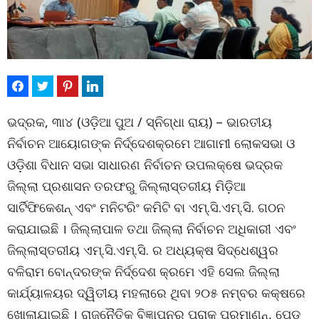
ଭଦ୍ରକ, ୩ା୪ (ଓଡ଼ିଆ ପୁଅ / ସ୍ନିଗ୍ଧା ରାୟ) – ଭାରତୀୟ
ନିର୍ବାଚନ ଆୟୋଗଙ୍କ ନିର୍ଦ୍ଦେଶକ୍ରମେ ଆଗାମୀ ଲୋକସଭା ଓ
ଓଡ଼ିଶା ବିଧାନ ସଭା ସାଧାରଣ ନିର୍ବାଚନ ଉପଲକ୍ଷେ ଭଦ୍ରକ
ଜିଲ୍ଲା ପ୍ରଶାସନ ତରଫରୁ ଜିଲ୍ଲାସ୍ତରୀୟ ମିଡ଼ିଆ
ସାର୍ଟିଫିକେଶନ୍ ଏବଂ ମନିଟରିଂ କମିଟି ବା ଏମ୍‌.ସି.ଏମ୍‌.ସି. ଗଠନ
କରାଯାଇଛି । ଜିଲ୍ଲାପାଳ ତଥା ଜିଲ୍ଲା ନିର୍ବାଚନ ଅଧିକାରୀ ଏବଂ
ଜିଲ୍ଲାସ୍ତରୀୟ ଏମ୍‌.ସି.ଏମ୍‌.ସି. ର ଅଧ୍ୟକ୍ଷ ସିଦ୍ଧେଶ୍ୱର
ବଳିରାମ ବୋନ୍ଦରଙ୍କ ନିର୍ଦ୍ଦେଶ କ୍ରମେ ଏହି ସେଲ ଜିଲ୍ଲା
କାର୍ଯ୍ୟାଳୟର ଦ୍ୱିତୀୟ ମହଲାରେ ଥିବା ୨୦୫ ନମ୍ବର କକ୍ଷରେ
ଖୋଲାଯାଇଛି । ରାଜନୈତିକ ବିଜ୍ଞାପନର ପ୍ରାକ୍ ପ୍ରମାଣନ୍‌, ପେଡ଼୍