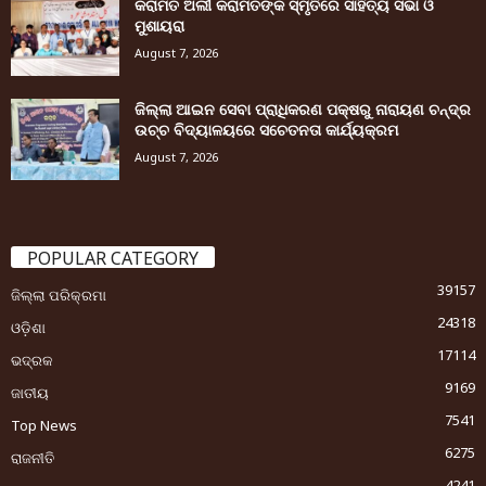
କରାମତ ଅଲୀ କରାମତଙ୍କ ସ୍ମୃତିରେ ସାହିତ୍ୟ ସଭା ଓ
ମୁଶାୟରା
August 7, 2026
ଜିଲ୍ଲା ଆଇନ ସେବା ପ୍ରାଧିକରଣ ପକ୍ଷରୁ ନାରାୟଣ ଚନ୍ଦ୍ର
ଉଚ୍ଚ ବିଦ୍ୟାଳୟରେ ସଚେତନତା କାର୍ଯ୍ୟକ୍ରମ
August 7, 2026
POPULAR CATEGORY
39157
ଜିଲ୍ଲା ପରିକ୍ରମା
24318
ଓଡ଼ିଶା
17114
ଭଦ୍ରକ
9169
ଜାତୀୟ
7541
Top News
6275
ରାଜନୀତି
4241