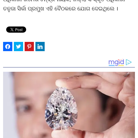
ତନୁଜା ସିର୍କା ପ୍ରମୁଖ ଏହି ବୈଠକରେ ଯୋଗ ଦେଇଥିଲେ ।