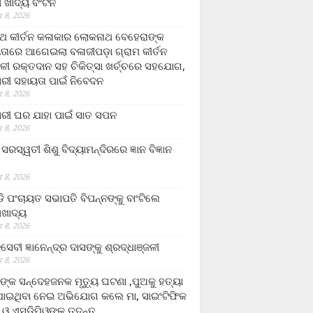
ଲା ଖାଦ୍ୟ ବଂଟନ
 8, 2026
୍ଥ କୀର୍ତନ କଳାକାର ଲୋକନାଥ ବେହେରାଙ୍କ
ତାରେ ଆଗେଇଲା ବଳାଜୀପଡ଼ା ଗ୍ରାମ କୀର୍ତନ
ଳୀ ରକ୍ତଦାନ ସହ ଚିକିତ୍ସା ଖର୍ଚ୍ଚରେ ସହଯୋଗ,
ରୀ ସହାୟତା ପାଇଁ ନିବେଦନ
 8, 2026
ରୀ ଘର ଯାହା ପାଇଁ ସାତ ସପନ
 8, 2026
ି଼ ସରସ୍ୱତୀ ଶିଶୁ ବିଦ୍ୟାମନ୍ଦିରରେ ଜ୍ଞାନ ବିଜ୍ଞାନ
 8, 2026
ଡି ପଂଚାୟତ ସଭାପତି ବିପନ୍ନଙ୍କୁ ବାଂଟିଲେ
ଲାଖାଦ୍ୟ
 8, 2026
େବୀ ଜ୍ଞାନେନ୍ଦ୍ର ଦାସଙ୍କୁ ଶ୍ରଦ୍ଧାଞ୍ଜଳୀ
 8, 2026
ଙ୍କ ସନ୍ଦେହଜନକ ମୃତ୍ୟୁ ଘଟଣା ,ପୁଅକୁ ହତ୍ୟା
ଯାଇଥିବା ନେଇ ଅଭିଯୋଗ କଲେ ମା, ସାଇଂଟିଫିକ
 ଓ ଏସଡ଼ିପିଓଙ୍କ ତଦନ୍ତ