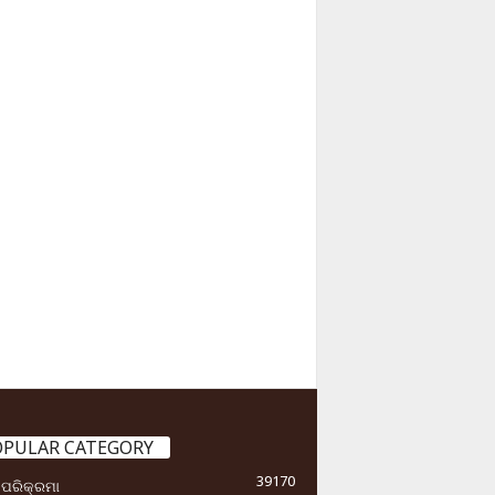
OPULAR CATEGORY
39170
ା ପରିକ୍ରମା