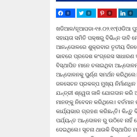
0
0
0
0
ଖଡିଆଳ/ନୂଆପଡା-୧୫.୦୨.୧୯(ଓଡିଆ ପୁଅ
ସହାୟତା ସମିତି ପକ୍ଷରୁ ବିଭିନ୍ନ ଦାବି
ଆନନ୍ଦୋଳରେ ଶୁକ୍ରବାର ତୃତୀୟ ଦିନରେ
ଭାବରେ ପ୍ରଦେଶ କଂଗ୍ରେସ ସାଧାରଣ ସମ
ବିସ୍ଥାପିତ ମାନେ ଚଳାଇଥିବା ଆନ୍ଦୋଳନ
ଆନ୍ଦୋଳନକୁ ପୁର୍ଣ୍ଣ ସମର୍ଥନ କରିଥି
ଜଳସେଚନ ପ୍ରକଳ୍ପ ମୁଖ୍ୟ ନିର୍ମାଣଧିନ ଯନ
ଯନ୍ତ୍ରୀ ଶ୍ୱେତା ଜାଳି ଯୋଗଦାନ କରି 
ମାନଙ୍କୁ ନିବେଦନ କରିଥିଲେ। ବର୍ତମାନ 
କାର୍ଯ୍ୟଭାର ଗ୍ରହଣ କରିଛନ୍ତି। କିନ୍ତ
ପର୍ଯ୍ୟନ୍ତ ଆନ୍ଦୋଳନ ରୁ ଉଠିବେ ନାହିଁ
ଦେଇଥିଲେ। ସୂଚନା ଥାଉକି ବିସ୍ଥାପିତ ମ