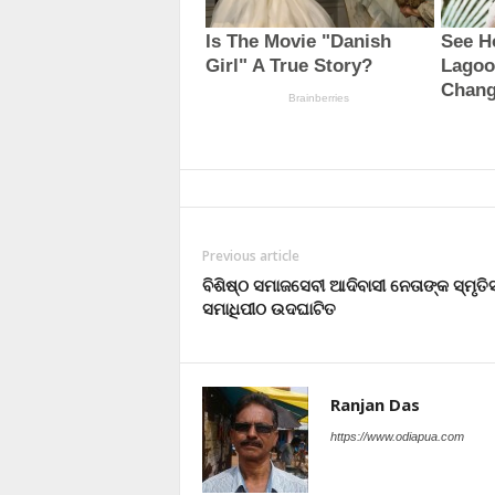
Previous article
ବିଶିଷ୍ଠ ସମାଜସେବୀ ଆଦିବାସୀ ନେତାଙ୍କ ସ୍ମୃତି
ସମାଧିପୀଠ ଉଦଘାଟିତ
Ranjan Das
https://www.odiapua.com