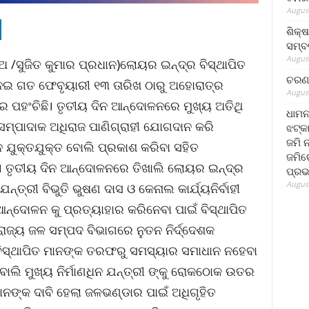
August
ଶିକ୍
ସମ୍ବର
August
 /ସୁଜିତ କୁମାର ପ୍ରଧାନ)ଲୋୟର ଇନ୍ଦ୍ର ବିସ୍ଥାପିତ
ଚରଣ 
 ନେଇ ଗତ ଫେବୃୟାରୀ ୧୩ ତାରିଖ ଠାରୁ ଅହୋରାତ୍ର
August
 ପହଂଚିଛି। ତୃତୀୟ ଦିନ ଆନ୍ଦୋଳନରେ ମୁଖ୍ୟ ଅତିଥି
ଧାମନ
୍ପାଦାକ ଅଧିରାଜ ପାଣିଗ୍ରାହୀ ଯୋଗଦାନ କରି
ଝଟ୍‌କ
ଜମି 
 ଯୁକ୍ତଯୁକ୍ତ ବୋଲି ପ୍ରକାଶ କରିବା ସହିତ
ଜମିରେ
ଲେ। ତୃତୀୟ ଦିନ ଆନ୍ଦୋଳନରେ ତିଖାଲି ଲୋୟର ଇନ୍ଦ୍ର
ପ୍ରଭ
August
୍ତ୍ରୀ ବିଭୁତି ଭୁଷଣ ଦାସ ଓ କେନାଲ କାର୍ଯ୍ୟନିର୍ବାହୀ
ଆନ୍ଦୋଳନ କୁ ପ୍ରତ୍ୟାହାର କରିନେବା ପାଇଁ ବିସ୍ଥାପିତ
ରାଜ୍ୟ ଜଳ ସମ୍ପଦ ବିଭାଗରେ ନୁତନ ନିର୍ଦ୍ଦେଶକ
ୁ ବିସ୍ଥାପିତ ମାନଙ୍କ ତରଫରୁ ସମସ୍ୟାର ସମାଧାନ ନହେବା
 ବୋଲି ମୁଖ୍ୟ ନିର୍ମାଣଧିନ ଯନ୍ତ୍ରୀ ଙ୍କୁ ରୋକଠୋକ ଉତର
ାନଙ୍କ ଦାବି ହେଲା ଜଳଭଣ୍ଡାର ପାଇଁ ଅଧିଗୃହିତ