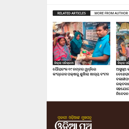
RELATED ARTICLES
MORE FROM AUTHOR
ଜିଲ୍ଲା ପରିକ୍ରମା
ଜିଲ୍ଲା ପର
ପୌରାଚଂଳ ୧୯ ନମ୍ବର ୱାର୍ଡ଼ରେ
ଅସୁସ୍ଥ 
କଂଗ୍ରେସ ପକ୍ଷରୁ ଶୁଖିଲା ଖାଦ୍ୟ ବଂଟନ
ବେହେରା
ବଳାଜୀପଡ଼
ରକ୍ତଦାନ 
ସହଯୋଗ,
ନିବେଦନ