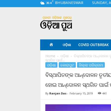
C
BHUBANESWAR
SUNDAY, A
30.4
O
d
i
a
p
u
a
ଓଡ଼ିଶା
COVID OUTBREAK
.
c
Home
ଓଡ଼ିଶା
ବିସ୍ଥାପିତଙ୍କ ଆନ୍ଦୋଳନ ତ
o
ସ୍ଥଗିତ ପାଇଁ...
m
ଓଡ଼ିଶା
କୋରାପୁଟ
ଜିଲ୍ଲା ପରିକ୍ରମା
ବିସ୍ଥାପିତଙ୍କ ଆନ୍ଦୋଳନ ତୃତୀୟ ଦ
ହୋଇ ଆନ୍ଦୋଳନ ସ୍ଥଗିତ ପାଇଁ ପ
By
Ranjan Das
-
February 15, 2019
441