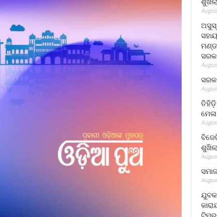
ଶୁଖି
August
ଅସୁସ
ସହାୟ
ମଣ୍ଡ
ସରକା
August
ସରକା
August
ତିହିଡ
ମେଳା
August
ବିଜେ
ଶୁଖି
August
ସମାଜସ
August
ଯୁବକ
କାରା
ଟିମର