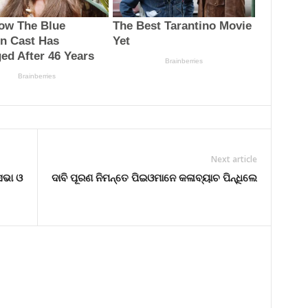
Next article
ସଭା ଓ
ଦାବି ପୂରଣ ନିମନ୍ତେ ପିଇଓମାନେ କଳାବ୍ୟାଚ ପିନ୍ଧିଲେ