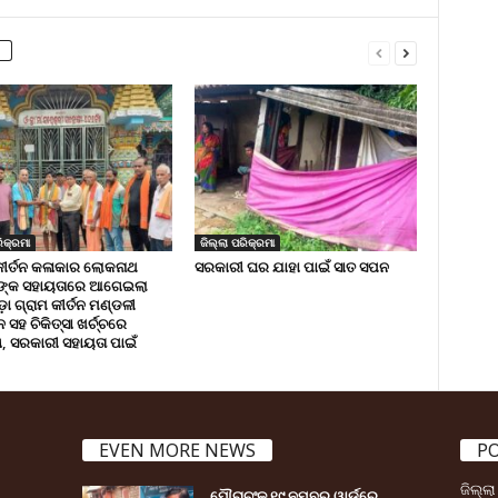
ିକ୍ରମା
ଜିଲ୍ଲା ପରିକ୍ରମା
କୀର୍ତନ କଳାକାର ଲୋକନାଥ
ସରକାରୀ ଘର ଯାହା ପାଇଁ ସାତ ସପନ
ଙ୍କ ସହାୟତାରେ ଆଗେଇଲା
ା ଗ୍ରାମ କୀର୍ତନ ମଣ୍ଡଳୀ
ସହ ଚିକିତ୍ସା ଖର୍ଚ୍ଚରେ
 ସରକାରୀ ସହାୟତା ପାଇଁ
EVEN MORE NEWS
P
ଜିଲ୍ଲ
ପୌରାଚଂଳ ୧୯ ନମ୍ବର ୱାର୍ଡ଼ରେ