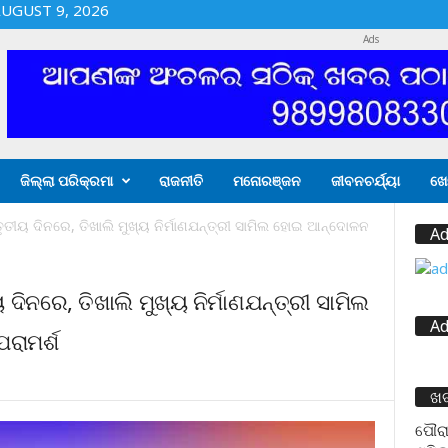
UGUST 9, 2026
Ads
ଜିଲ୍ଲା ପରିକ୍ରମା
ରାଜନୀତି
ମନୋରଞ୍ଜନ
ଜୀବନଚର୍ଯ୍ୟା
ଖେ
ୃତୀୟ ଦିନରେ, ତିଖାଲି ମୁଖ୍ୟ ନିର୍ମାଣଯନ୍ତ୍ରୀ ସାମିଲ ହୋଇ ଆନ୍ଦୋଳନ
Ad
ିନରେ, ତିଖାଲି ମୁଖ୍ୟ ନିର୍ମାଣଯନ୍ତ୍ରୀ ସାମିଲ
Ad
ରାମର୍ଶ
ଖ
ପୌରା