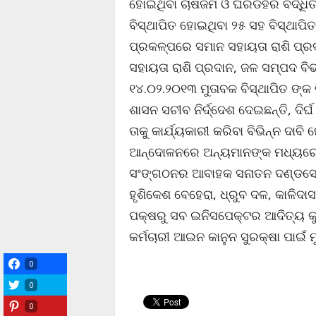
ହୋଇଥିବା ଚାଷଜମି ଓ ଘରଡିହର ବର୍ଦ୍ଧି
ବିସ୍ଥାପିତ ହୋଇଥିବା ୨୫ ସହ ବିସ୍ଥାପିତ 
ପ୍ରକଳ୍ପରେ ସମାନ ସହାୟତା ରାଶି ପ୍ର
ସହାୟତା ରାଶି ପ୍ରଦାନ, ଜଳ ସମ୍ପଦ 
୧୪.୦୨.୨୦୧୩ ମୁତାବକ ବିସ୍ଥାପିତ ଙ୍କ 
ଶାସନ ସଚୀବ ନିର୍ଦ୍ଦେଶ ଦେଇଛନ୍ତି, ଦିର୍
ତାକୁ କାର୍ଯ୍ୟକାରୀ କରିବା ବିଭିନ୍ନ ଦାବ
ଆନ୍ଦୋଳନରେ ଅନ୍ୟମାନଙ୍କ ମଧ୍ୟରେ ଜ
ସଂଙ୍ଗଠନର ଆବାହକ ସନାତନ ଦଣ୍ଡସେନା
ହୃଶିକେଶ ବେହେରା, ଧ୍ରୁବ ଦଳ, କାଳିଦ
ପକ୍ଷରୁ ସବ ଇନିସପେକ୍ଟର ଆଦିତ୍ୟ କୁ
କର୍ମଚାରୀ ଆଇନ କାନୁନ ସୁରକ୍ଷା ପାଇଁ
0
0
0