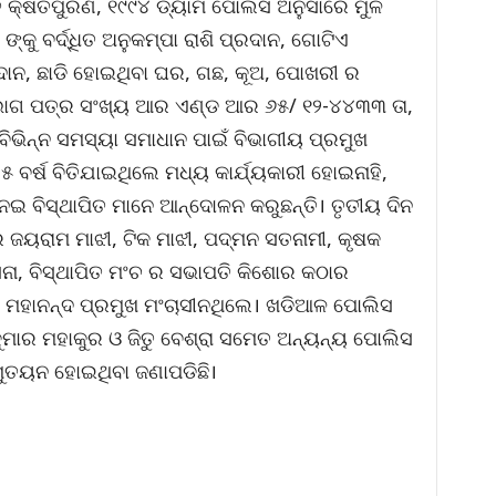
ତ କ୍ଷତିପୁରଣ, ୧୯୯୪ ଡ୍ୟାମ ପୋଲିସ ଅନୁସାରେ ମୁଳ
ଙ୍କୁ ବର୍ଦ୍ଧିତ ଅନୁକମ୍ପା ରାଶି ପ୍ରଦାନ, ଗୋଟିଏ
ଦାନ, ଛାଡି ହୋଇଥିବା ଘର, ଗଛ, କୂଅ, ପୋଖରୀ ର
ବିଭାଗ ପତ୍ର ସଂଖ୍ୟ ଆର ଏଣ୍ଡ ଆର ୬୫/ ୧୨-୪୪୩୩ ତା,
ବିଭିନ୍ନ ସମସ୍ୟା ସମାଧାନ ପାଇଁ ବିଭାଗୀୟ ପ୍ରମୁଖ
ଘ ୫ ବର୍ଷ ବିତିଯାଇଥିଲେ ମଧ୍ୟ କାର୍ଯ୍ୟକାରୀ ହୋଇନାହି,
ି ନେଇ ବିସ୍ଥାପିତ ମାନେ ଆନ୍ଦୋଳନ କରୁଛନ୍ତି। ତୃତୀୟ ଦିନ
ୟରାମ ମାଝୀ, ଟିକ ମାଝୀ, ପଦ୍ମନ ସତନାମୀ, କୃଷକ
, ବିସ୍ଥାପିତ ମଂଚ ର ସଭାପତି କିଶୋର କଠାର
ାସ ମହାନନ୍ଦ ପ୍ରମୁଖ ମଂଚାସୀନଥିଲେ। ଖଡିଆଳ ପୋଲିସ
ମାର ମହାକୁର ଓ ଜିତୁ ବେଶ୍ରା ସମେତ ଅନ୍ୟନ୍ୟ ପୋଲିସ
 ମୁତୟନ ହୋଇଥିବା ଜଣାପଡିଛି।