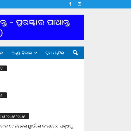
ଳ
ଅନ୍ୟ ବିଭାଗ
ରାମ ମନ୍ଦିର
v
s
ବର ଏବେ ଏବେ
ଚଂଳ ୧୯ ନମ୍ବର ୱାର୍ଡ଼ରେ କଂଗ୍ରେସ ପକ୍ଷରୁ