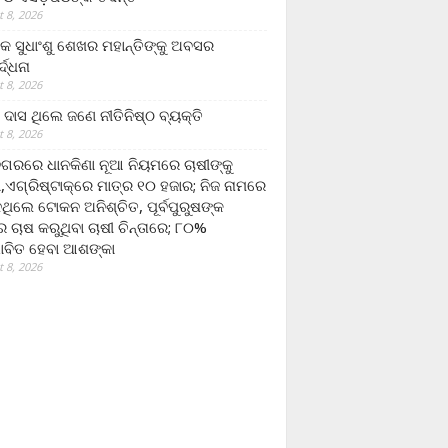
 8, 2026
ଷକ ସୁଧାଂଶୁ ଶେଖର ମହାନ୍ତିଙ୍କୁ ଅବସର
୍ଦ୍ଧନା
 8, 2026
ଦାସ ଥିଲେ ଜଣେ ନୀତିନିଷ୍ଠ ବ୍ୟକ୍ତି
 8, 2026
ଗରରେ ଧାନକିଣା ନୂଆ ନିୟମରେ ଚାଷୀଙ୍କୁ
ା,ଏଗ୍ରିଷ୍ଟାକ୍‌ରେ ମାତ୍ର ୧୦ ହଜାର; ନିଜ ନାମରେ
ନଥିଲେ ଟୋକନ ଅନିଶ୍ଚିତ, ପୂର୍ବପୁରୁଷଙ୍କ
 ଚାଷ କରୁଥିବା ଚାଷୀ ଚିନ୍ତାରେ; ୮୦%
ାବିତ ହେବା ଆଶଙ୍କା
 8, 2026