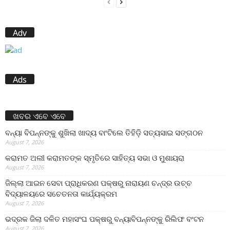
Adv
Ads
ଖବର ଏବେ ଏବେ
ବନ୍ୟା ବିପନ୍ନଙ୍କୁ ଶୁଖିଲା ଖାଦ୍ୟ ବାଂଟିଲେ ତିହିଡି଼ ସତ୍ୟସାଇ ସଙ୍ଗଠନ
August 7, 2026
କରାମତ ଅଲୀ କରାମତଙ୍କ ସ୍ମୃତିରେ ସାହିତ୍ୟ ସଭା ଓ ମୁଶାୟରା
August 7, 2026
ଜିଲ୍ଲା ଆଇନ ସେବା ପ୍ରାଧିକରଣ ପକ୍ଷରୁ ନାରାୟଣ ଚନ୍ଦ୍ର ଉଚ୍ଚ
ବିଦ୍ୟାଳୟରେ ସଚେତନତା କାର୍ଯ୍ୟକ୍ରମ
August 7, 2026
ଭଦ୍ରକ ଜିଲା ଦଳିତ ମହାସଂଘ ପକ୍ଷରୁ ବନ୍ୟାବିପନ୍ନଙ୍କୁ ରିଲିଫ ବଂଟନ
August 7, 2026