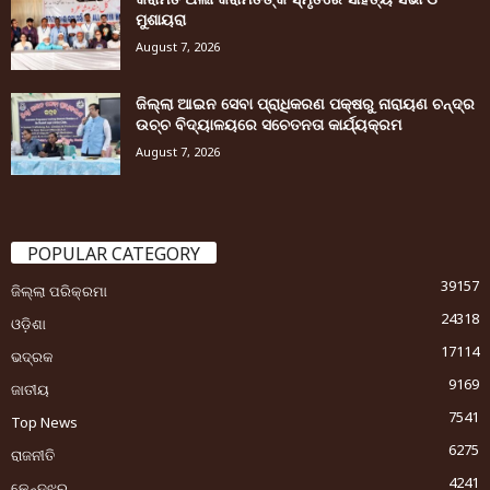
ମୁଶାୟରା
August 7, 2026
ଜିଲ୍ଲା ଆଇନ ସେବା ପ୍ରାଧିକରଣ ପକ୍ଷରୁ ନାରାୟଣ ଚନ୍ଦ୍ର
ଉଚ୍ଚ ବିଦ୍ୟାଳୟରେ ସଚେତନତା କାର୍ଯ୍ୟକ୍ରମ
August 7, 2026
POPULAR CATEGORY
39157
ଜିଲ୍ଲା ପରିକ୍ରମା
24318
ଓଡ଼ିଶା
17114
ଭଦ୍ରକ
9169
ଜାତୀୟ
7541
Top News
6275
ରାଜନୀତି
4241
କେନ୍ଦୁଝର