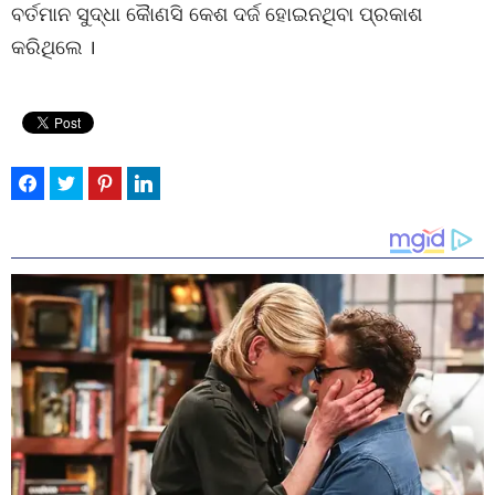
ବର୍ତମାନ ସୁଦ୍ଧା କୈାଣସି କେଶ ଦର୍ଜ ହୋଇନଥିବା ପ୍ରକାଶ
କରିଥିଲେ ।