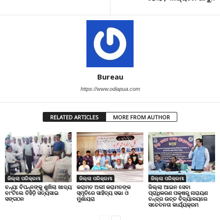
Bureau
https://www.odiapua.com
RELATED ARTICLES
MORE FROM AUTHOR
ଜିଲ୍ଲା ପରିକ୍ରମା
ଜିଲ୍ଲା ପରିକ୍ରମା
ଜିଲ୍ଲା ପରିକ୍ରମା
ବନ୍ୟା ବିପନ୍ନଙ୍କୁ ଶୁଖିଲା ଖାଦ୍ୟ
କରାମତ ଅଲୀ କରାମତଙ୍କ
ଜିଲ୍ଲା ଆଇନ ସେବା
ବାଂଟିଲେ ତିହିଡି଼ ସତ୍ୟସାଇ
ସ୍ମୃତିରେ ସାହିତ୍ୟ ସଭା ଓ
ପ୍ରାଧିକରଣ ପକ୍ଷରୁ ନାରାୟଣ
ସଙ୍ଗଠନ
ମୁଶାୟରା
ଚନ୍ଦ୍ର ଉଚ୍ଚ ବିଦ୍ୟାଳୟରେ
ସଚେତନତା କାର୍ଯ୍ୟକ୍ରମ