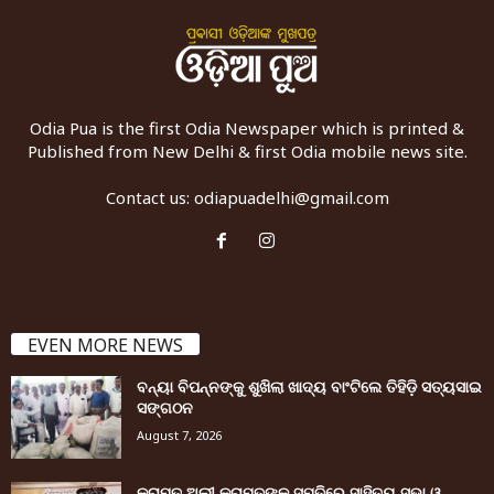
Odia Pua is the first Odia Newspaper which is printed &
Published from New Delhi & first Odia mobile news site.
Contact us:
odiapuadelhi@gmail.com
EVEN MORE NEWS
ବନ୍ୟା ବିପନ୍ନଙ୍କୁ ଶୁଖିଲା ଖାଦ୍ୟ ବାଂଟିଲେ ତିହିଡି଼ ସତ୍ୟସାଇ
ସଙ୍ଗଠନ
August 7, 2026
କରାମତ ଅଲୀ କରାମତଙ୍କ ସ୍ମୃତିରେ ସାହିତ୍ୟ ସଭା ଓ