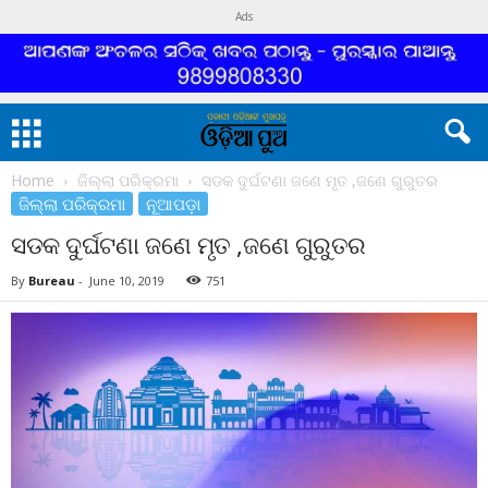
Ads
Home
ଜିଲ୍ଲା ପରିକ୍ରମା
ସଡକ ଦୁର୍ଘଟଣା ଜଣେ ମୃତ ,ଜଣେ ଗୁରୁତର
ଜିଲ୍ଲା ପରିକ୍ରମା
ନୂଆପଡ଼ା
ସଡକ ଦୁର୍ଘଟଣା ଜଣେ ମୃତ ,ଜଣେ ଗୁରୁତର
By
Bureau
-
June 10, 2019
751