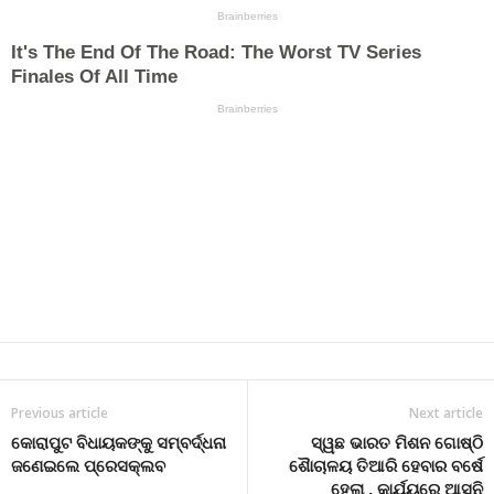
Previous article
Next article
କୋରାପୁଟ ବିଧାୟକଙ୍କୁ ସମ୍ବର୍ଦ୍ଧନା
ସ୍ୱଛ ଭାରତ ମିଶନ ଗୋଷ୍ଠି
ଜଣେଇଲେ ପ୍ରେସକ୍ଲବ
ଶୈାଚାଳୟ ତିଆରି ହେବାର ବର୍ଷେ
ହେଲା , କାର୍ଯ୍ୟରେ ଆସୁନି