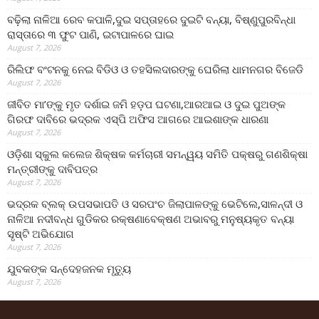
ବଢ଼ିଲା ନାଳିଆ ରେବ କପାଳି,ଦୁଇ ସପ୍ତାହରେ ଦୁଇଟି ବନ୍ୟା, ବିଷ୍ଣୁପୁରବିନ୍ଧା
ରାସ୍ତାରେ ୩ ଫୁଟ ପାଣି, ଇଟାପାଳରେ ଘାଇ
August 7, 2026
ରିଲିଫ ବଂଟନକୁ ନେଇ ବିଡିଓ ଓ ତହସିଲଦାରଙ୍କୁ ଘେରିଲା ଧାମନଗର ବିଜେଡି
August 7, 2026
ଜୀବିତ ମା’ଙ୍କୁ ମୃତ ଦର୍ଶାଇ ଜମି ହଡ଼ପ ଘଟଣା,ଆରଆଇ ଓ ଦୁଇ ପୁଅଙ୍କ
ଗିରଫ ଦାବିରେ ଭଦ୍ରକ ଏସ୍‌ପି ଅଫିସ ଆଗରେ ଆଇଶାଙ୍କ ଧାରଣା
August 7, 2026
ଓଡ଼ିଶା ସ୍କୁଲ କଲେଜ ଶିକ୍ଷକ କର୍ମଚାରୀ ସମନ୍ୱୟ ସମିତି ପକ୍ଷରୁ ଗଣଶିକ୍ଷା
ମନ୍ତ୍ରୀଙ୍କୁ ଦାବିପତ୍ର
August 7, 2026
ଭଦ୍ରକ ବ୍ଲକ୍ ଉପସଭାପତି ଓ ସରପଂଚ ଜିଲାପାଳଙ୍କୁ ଭେଟିଲେ,ସାଳନ୍ଦୀ ଓ
ନାଳିଆ ନଦୀବନ୍ଧ ଗୁଡିକର ରକ୍ଷଣାବେକ୍ଷଣ ଅଭାବରୁ ମନୁଷ୍ୟକୃତ ବନ୍ୟା
ସୃଷ୍ଟି ଅଭିଯୋଗ
August 7, 2026
ଯୁବକଙ୍କ ସନ୍ଦେହଜନକ ମୃତ୍ୟୁ
August 7, 2026