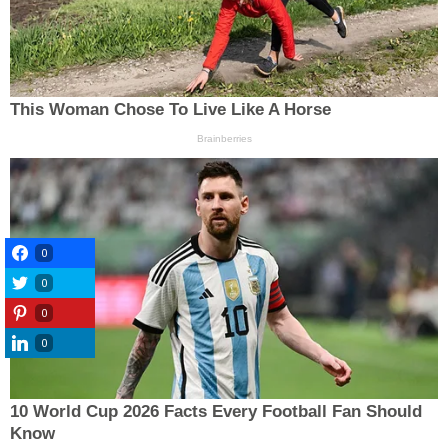
0
0
0
0