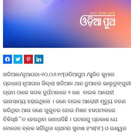
ଖଡିଆଳ/ନୂଆପଡା-୧୦.୦୬.୧୯(ଓଡିଆପୁଅ /ସୁଜିତ କୁମାର
ପ୍ରଧାନ) ନୂଆପଡା ଜିଲ୍ଲା ଖଡିଆଳ ଥାନ ଡୁଆଝର ଭାଲୁଡୁଙ୍ଗୁରୀ
ଗ୍ରାମ ଠାରେ ସଡକ ଦୁର୍ଘଟଣାରେ ୨ ଜଣ ବାଇକ ଆରୋହୀ
ଭାରସାମ୍ୟ ହରାଇଥିଲେ । ଜଣେ ବାଇକ ଆରୋହୀ ମୃତୁ୍ୟ ବରଣ
କରିଥିବା ଆଉ ଜଣେ ଗୁରୁତର ହୋଇ ମିଶନ ହସପଟାଲରେ
ଚିକିସ୍ôିତ ହେଉଥିବା ଜଣାପଡିଛି । ଘଟଣାରୁ ପ୍ରକାଶ ଯେ
ବୋଡେନ ବ୍ଲକ ସର୍ଗିଗୁଡା ଗ୍ରାମର ସୁବାଷ ହଂସ(୨୮) ଓ ଇଶ୍ୱର