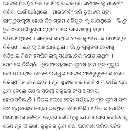
ପଟେଲ (୪୦) ୨ ଜଣ ଗୋଟିଏ ବାଇକ ରେ ଖଡିଆଳ କୁ ମାକେଟିଂ
କରିବା ପାଇଁ ଆସିଥିଲେ । ମାରକେଟିଂ କରି ଡୁଆଝର ପଟୁ
ଭାଲୁଡୁଙ୍ଗୁରୀ ହୋଇ ନିଜ ଗ୍ରାମ ଶର୍ଗିଗୁଡା କୁ ଯାଉଥିଲେ । କିନ୍ତୁ
ଡୁଆଝର ସର୍ଗିମୁଣ୍ଡା ଗ୍ରାମ ଠାରେ ଭାରସାମ୍ୟ ହରାଇ
ପଡିଯାଇଥିଲେ । ସାଙ୍ଗେ ସାଙ୍ଗେ ୨ ଜଣକୁ ଖଡିଆଳ ଉପଖଣ୍ଡ
ଚିକିସ୍ôାଳୟ କୁ ଅଣାଯାଇଥିଲା । କିନ୍ତୁ ଗୁରୁତର ହେବାରୁ
ଖଡିଆଳ ମିଶନ ହସପିଟାଲକୁ ସ୍ଥାନାନ୍ତର କରାଯାଇଥିଲା ।
ସେଠାରେ ଚିକିସ୍ôାଧିନ ଅବସ୍ଥାରେ ସୁବାଷ ହଂସ ଙ୍କ ମୃତୁ୍ୟ
ହୋଇଯାଇଥିବା ବେଲେ ଇଶ୍ୱର ପଟେଲ ଅତିଗୁରୁତର ଭାବରେ
ଚିକିସ୍ôିତ ହେଉଛନ୍ତି । ମୃତ ସୁବାଷ ଙ୍କ ଗୋଟିଏ ୩ ବର୍ଷର ପୂଅ
ଥିବା ବେଲେ ତାଙ୍କ ସ୍ତ୍ରୀ ତରୁଳତା ହଂସ ଅସହାୟ
ହୋଇପଡିଛନ୍ତି । ନିଉଜ ଲେଖା ହେବା ପର୍ଯ୍ୟନ୍ତ ମୃତ ସୁବାଷ ଙ୍କ
ଶବ ବ୍ୟବଛେଦ କାରାଯାଇନଥିବା ଜଣାପଡିଛି । ଖଡିଆଳ ପୋଲିସ
ଆଇଆଇସି କୈଲାଶ ଚନ୍ଦ୍ର ସେଠି ଙ୍କୁ ଯୋଗାଯୋଗ କରାଯିବାରୁ
ଜଣେ ମୃତ ଓ ଜଣେ ଗୁରୁତର ଥିବା କଥା ପ୍ରକାଶ କରିବା ସହିତ