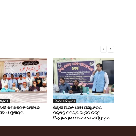
ିକ୍ରମା
ଜିଲ୍ଲା ପରିକ୍ରମା
ଅଲୀ କରାମତଙ୍କ ସ୍ମୃତିରେ
ଜିଲ୍ଲା ଆଇନ ସେବା ପ୍ରାଧିକରଣ
 ସଭା ଓ ମୁଶାୟରା
ପକ୍ଷରୁ ନାରାୟଣ ଚନ୍ଦ୍ର ଉଚ୍ଚ
ବିଦ୍ୟାଳୟରେ ସଚେତନତା କାର୍ଯ୍ୟକ୍ରମ