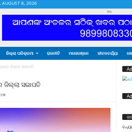
 AUGUST 8, 2026
Ads
ଜିଲ୍ଲା ପରିକ୍ରମା
ରାଜନୀତି
ମନୋରଞ୍ଜନ
ଜୀବନଚର୍ଯ୍ୟା
ଖେ
ୟାରେ ଜିଲ୍ଲା ସଭାପତି
Ad
େ ଜିଲ୍ଲା ସଭାପତି
358
Ad
ଖ
ବନ୍ୟା