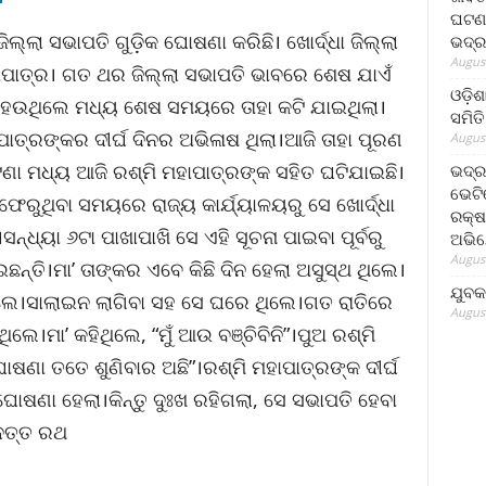
ଘଟଣା
ଲ୍ଲା ସଭାପତି ଗୁଡ଼ିକ ଘୋଷଣା କରିଛି। ଖୋର୍ଦ୍ଧା ଜିଲ୍ଲା
ଭଦ୍ର
August
ାପାତ୍ର। ଗତ ଥର ଜିଲ୍ଲା ସଭାପତି ଭାବରେ ଶେଷ ଯାଏଁ
ଓଡ଼ିଶ
ହେଉଥିଲେ ମଧ୍ୟ ଶେଷ ସମୟରେ ତାହା କଟି ଯାଇଥିଲା।
ସମିତି
ାପାତ୍ରଙ୍କର ଦୀର୍ଘ ଦିନର ଅଭିଳାଷ ଥିଲା।ଆଜି ତାହା ପୂରଣ
August
ଟଣା ମଧ୍ୟ ଆଜି ରଶ୍ମି ମହାପାତ୍ରଙ୍କ ସହିତ ଘଟିଯାଇଛି।
ଭଦ୍ର
ଭେଟି
ି ଫେରୁଥିବା ସମୟରେ ରାଜ୍ୟ କାର୍ଯ୍ୟାଳୟରୁ ସେ ଖୋର୍ଦ୍ଧା
ରକ୍ଷ
ସନ୍ଧ୍ୟା ୬ଟା ପାଖାପାଖି ସେ ଏହି ସୂଚନା ପାଇବା ପୂର୍ବରୁ
ଅଭି
August
ଛନ୍ତି।ମା’ ତାଙ୍କର ଏବେ କିଛି ଦିନ ହେଲା ଅସୁସ୍ଥ ଥିଲେ।
ଯୁବକ
ଲେ।ସାଲାଇନ ଲାଗିବା ସହ ସେ ଘରେ ଥିଲେ।ଗତ ରାତିରେ
August
ିଲେ।ମା’ କହିଥିଲେ, “ମୁଁ ଆଉ ବଞ୍ଚିବିନି”।ପୁଅ ରଶ୍ମି
ୋଷଣା ତତେ ଶୁଣିବାର ଅଛି”।ରଶ୍ମି ମହାପାତ୍ରଙ୍କ ଦୀର୍ଘ
ଘୋଷଣା ହେଲା।କିନ୍ତୁ ଦୁଃଖ ରହିଗଲା, ସେ ସଭାପତି ହେବା
ବଦତ୍ତ ରଥ