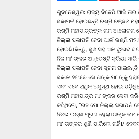
ଭୁବନେଶ୍ୱର: ରାଜ୍ୟ ବିଜେପି ଆଜି ତାର ଜି
ସଭାପତି ହୋଇଛନ୍ତି ରଶ୍ମି ରଞ୍ଜନ ମହ
ରଶ୍ମି ମହାପାତ୍ରଙ୍କ ନାମ ଆଲୋଚନା 
ଜିଲ୍ଲା ସଭାପତି ହେବା ପାଇଁ ରଶ୍ମି ମହ
ହୋଇଛି।କିନ୍ତୁ, ସୁଖ ସହ ଏକ ଦୁଃଖଦ ଘ
ନିଜ ମା’ ଙ୍କର ଅନ୍ତେଷ୍ଟି କ୍ରିୟା ସାର
ଜିଲ୍ଲା ସଭାପତି ହେବା ସୂଚନା ପାଇଛନ୍ତି।
ସକାଳ ୬ଟାରେ ସେ ତାଙ୍କ ମା’ ଙ୍କୁ ହରାଇ
ଏବଂ ଏବେ ଅଧିକ ଅସୁସ୍ଥ ହୋଇ ପଡ଼ିଥି
ରଶ୍ମି ମହାପାତ୍ର ମା’ ଙ୍କର ସେବା କରିଥ
କହିଥିଲେ, “ରହ ମୋ ଜିଲ୍ଲା ସଭାପତି ଘ
ଦିନର ଇଚ୍ଛା ପୂରଣ ହେଲା।ତାଙ୍କ ନାମ 
ମା’ ତାଙ୍କର ଶୁଣି ପାରିଲେ ନାହିଁ।/-ଦେ