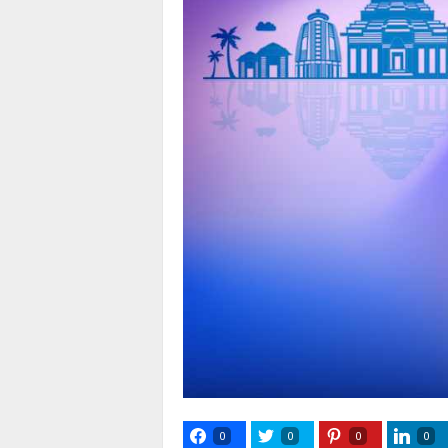
0
0
0
0