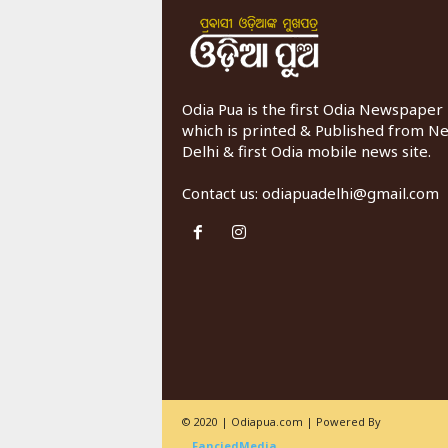
Odia Pua is the first Odia Newspaper
which is printed & Published from N
Delhi & first Odia mobile news site.
Contact us:
odiapuadelhi@gmail.com
© 2020 | Odiapua.com | Powered By
FanciedMedia