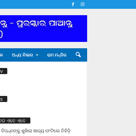
ଳ
ଅନ୍ୟ ବିଭାଗ
ରାମ ମନ୍ଦିର
v
s
ବର ଏବେ ଏବେ
 ବିପନ୍ନଙ୍କୁ ଶୁଖିଲା ଖାଦ୍ୟ ବାଂଟିଲେ ତିହିଡି଼