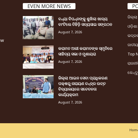
EVEN MORE NEWS
P
ଜିଲ୍ଲ
ବନ୍ୟା ବିପନ୍ନଙ୍କୁ ଶୁଖିଲା ଖାଦ୍ୟ
ବାଂଟିଲେ ତିହିଡି଼ ସତ୍ୟସାଇ ସଙ୍ଗଠନ
ଓଡ଼ିଶା
August 7, 2026
ଭଦ୍ର
ew
ଜାତୀ
କରାମତ ଅଲୀ କରାମତଙ୍କ ସ୍ମୃତିରେ
ସାହିତ୍ୟ ସଭା ଓ ମୁଶାୟରା
Top 
August 7, 2026
ରାଜନୀତ
କେନ୍ଦ
ଜିଲ୍ଲା ଆଇନ ସେବା ପ୍ରାଧିକରଣ
ପକ୍ଷରୁ ନାରାୟଣ ଚନ୍ଦ୍ର ଉଚ୍ଚ
ବିଦ୍ୟାଳୟରେ ସଚେତନତା
କାର୍ଯ୍ୟକ୍ରମ
August 7, 2026
Home