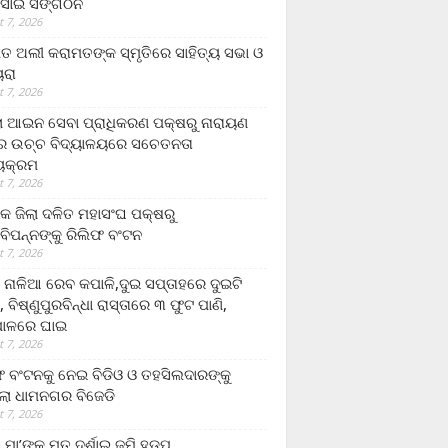
ସାଇ ସଙ୍ଗଠନ
 7, 2026
ତ ଅଲୀ କରାମତଙ୍କ ସ୍ମୃତିରେ ସାହିତ୍ୟ ସଭା ଓ
ୟରା
 7, 2026
ଲା ଆଇନ ସେବା ପ୍ରାଧିକରଣ ପକ୍ଷରୁ ନାରାୟଣ
୍ର ଉଚ୍ଚ ବିଦ୍ୟାଳୟରେ ସଚେତନତା
୍ୟକ୍ରମ
 7, 2026
କ ଜିଲା ଦଳିତ ମହାସଂଘ ପକ୍ଷରୁ
ାବିପନ୍ନଙ୍କୁ ରିଲିଫ ବଂଟନ
 7, 2026
ା ନାଳିଆ ରେବ କପାଳି,ଦୁଇ ସପ୍ତାହରେ ଦୁଇଟି
, ବିଷ୍ଣୁପୁରବିନ୍ଧା ରାସ୍ତାରେ ୩ ଫୁଟ ପାଣି,
ାଳରେ ଘାଇ
 7, 2026
ଫ ବଂଟନକୁ ନେଇ ବିଡିଓ ଓ ତହସିଲଦାରଙ୍କୁ
ଲା ଧାମନଗର ବିଜେଡି
 7, 2026
 ମା’ଙ୍କୁ ମୃତ ଦର୍ଶାଇ ଜମି ହଡ଼ପ