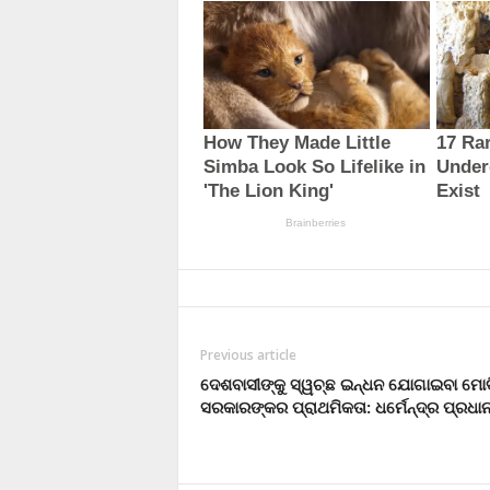
Previous article
ଦେଶବାସୀଙ୍କୁ ସ୍ୱଚ୍ଛ ଇନ୍ଧନ ଯୋଗାଇବା ମୋଦ
ସରକାରଙ୍କର ପ୍ରାଥମିକତା: ଧର୍ମେନ୍ଦ୍ର ପ୍ରଧା