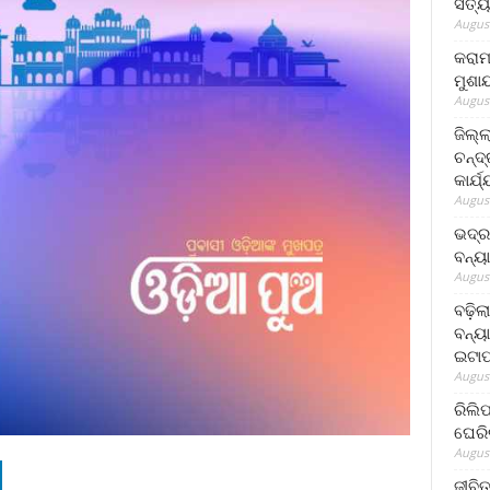
ସତ୍ୟ
August
କରାମ
ମୁଶା
August
ଜିଲ୍
ଚନ୍ଦ
କାର୍ଯ
August
ଭଦ୍ର
ବନ୍ୟ
August
ବଢ଼ିଲ
ବନ୍ୟା
ଇଟାପ
August
ରିଲି
ଘେରି
August
ଜୀବିତ