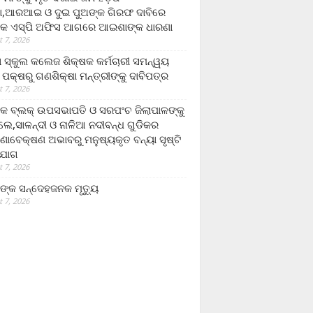
,ଆରଆଇ ଓ ଦୁଇ ପୁଅଙ୍କ ଗିରଫ ଦାବିରେ
କ ଏସ୍‌ପି ଅଫିସ ଆଗରେ ଆଇଶାଙ୍କ ଧାରଣା
 7, 2026
ା ସ୍କୁଲ କଲେଜ ଶିକ୍ଷକ କର୍ମଚାରୀ ସମନ୍ୱୟ
 ପକ୍ଷରୁ ଗଣଶିକ୍ଷା ମନ୍ତ୍ରୀଙ୍କୁ ଦାବିପତ୍ର
 7, 2026
କ ବ୍ଲକ୍ ଉପସଭାପତି ଓ ସରପଂଚ ଜିଲାପାଳଙ୍କୁ
ଲେ,ସାଳନ୍ଦୀ ଓ ନାଳିଆ ନଦୀବନ୍ଧ ଗୁଡିକର
ଣାବେକ୍ଷଣ ଅଭାବରୁ ମନୁଷ୍ୟକୃତ ବନ୍ୟା ସୃଷ୍ଟି
ଯୋଗ
 7, 2026
ଙ୍କ ସନ୍ଦେହଜନକ ମୃତ୍ୟୁ
 7, 2026