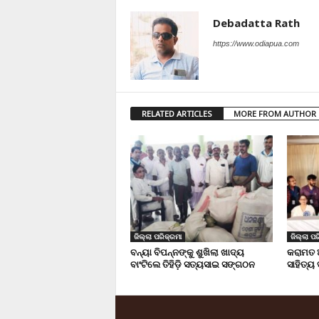
Debadatta Rath
https://www.odiapua.com
RELATED ARTICLES
MORE FROM AUTHOR
ଜିଲ୍ଲା ପରିକ୍ରମା
ଜିଲ୍ଲା ପର
ବନ୍ୟା ବିପନ୍ନଙ୍କୁ ଶୁଖିଲା ଖାଦ୍ୟ
କରାମତ 
ବାଂଟିଲେ ତିହିଡି଼ ସତ୍ୟସାଇ ସଙ୍ଗଠନ
ସାହିତ୍ୟ