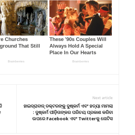
Next article
ି
ହାଇଦ୍ରାବାଦ୍ ଡକ୍ଟରଙ୍କୁ ଦୁଷ୍କର୍ମ ଏବଂ ହତ୍ୟା ମାମଲା
ନ
: ଦୁଷ୍କର୍ମ ପୀଡ଼ିତାଙ୍କର ପରିଚୟ ପ୍ରକାଶ କରିବା
ଉପରେ Facebook ଏବଂ Twitterକୁ ନୋଟିସ