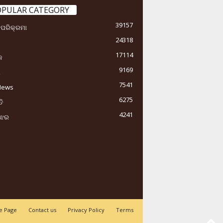
OPULAR CATEGORY
39157
ା ପରିକ୍ରମା
24318
17114
କ
9169
ୟ
7541
News
6275
ି
4241
ୁଝର
 Page
Contact us
Privacy Policy
Terms