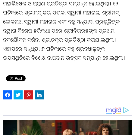
ମହାଭିଷେକ ଓ ପ୍ରାଣ ପ୍ରତିଷ୍ଠା ସମ୍ପନ୍ନ ହୋଇଥିଲା। ୧୨
ଘଟିକାରେ ଶ୍ରୀମଦ୍ ଜୟ ପତାକା ସ୍ୱାମୀ ମହାରାଜ, ଶ୍ରୀମଦ୍
ଲୋକନାଥ ସ୍ୱାମୀ ମହାରାଜ ଏବଂ ବହୁ ସନ୍ୟାସୀ ପ୍ରଭୁଜିଙ୍କ
ଦ୍ୱାରା ବିଶେଷ ହରିକଥା ପରେ ଶ୍ରୀବିଗ୍ରହଙ୍କ ପ୍ରଥମ
ନବଯୌବନ ଦର୍ଶନ, ଶ୍ରୀଚକ୍ର ପ୍ରତିଷ୍ଠା କରାଯାଇଥିଲା।
ଏହାପରେ ସନ୍ଧ୍ୟା ୭ ଘଟିକାରେ ବହୁ ଶ୍ରଦ୍ଧାଳୁଙ୍କ
ଉପସ୍ଥିତିରେ ବିଶେଷ ଦୀପଦାନ ଉତ୍ସବ ସମ୍ପନ୍ନ ହୋଇଥିଲା।