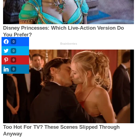
0
0
0
0