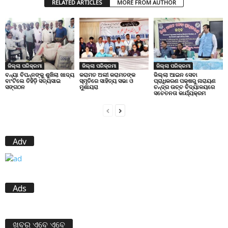
RELATED ARTICLES
MORE FROM AUTHOR
ଜିଲ୍ଲା ପରିକ୍ରମା
ଜିଲ୍ଲା ପରିକ୍ରମା
ଜିଲ୍ଲା ପରିକ୍ରମା
ବନ୍ୟା ବିପନ୍ନଙ୍କୁ ଶୁଖିଲା ଖାଦ୍ୟ
କରାମତ ଅଲୀ କରାମତଙ୍କ
ଜିଲ୍ଲା ଆଇନ ସେବା
ବାଂଟିଲେ ତିହିଡି଼ ସତ୍ୟସାଇ
ସ୍ମୃତିରେ ସାହିତ୍ୟ ସଭା ଓ
ପ୍ରାଧିକରଣ ପକ୍ଷରୁ ନାରାୟଣ
ସଙ୍ଗଠନ
ମୁଶାୟରା
ଚନ୍ଦ୍ର ଉଚ୍ଚ ବିଦ୍ୟାଳୟରେ
ସଚେତନତା କାର୍ଯ୍ୟକ୍ରମ
Adv
Ads
ଖବର ଏବେ ଏବେ