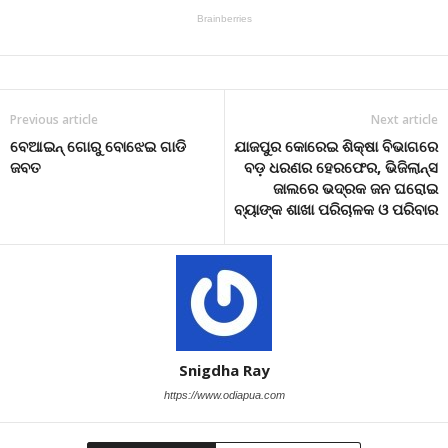
Previous article
Next article
ବେଆଇନ୍ ଗୋରୁ ବୋଝେଇ ଗାଡି
ଯାଜପୁର କୋରେଇ ଶିକ୍ଷା ବିଭାଗରେ
ଜବତ
ବଡ଼ ଧରଣର ହେରଫେର, ଭିଜିଲାନ୍ସ
ଜାଲରେ ଭଦ୍ରକ ଜନ ଘରୋଇ
ବ୍ୟାଙ୍କ ଶାଖା ପରିଚାଳକ ଓ ପରିବାର
Snigdha Ray
https://www.odiapua.com