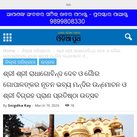
Ads
Home
ଜିଲ୍ଲା ପରିକ୍ରମା
ଶ୍ରୀ ଶ୍ରୀ ରାଧାଗୋବିନ୍ଦ ଦେବ ଓ ଗୈାର
ଗୋପାଳଙ୍କର ନୂତନ ଭବ୍ୟ ମନ୍ଦିର ଉନ୍ମୋଚନ ଓ...
ଜିଲ୍ଲା ପରିକ୍ରମା
ଭଦ୍ରକ
ଶ୍ରୀ ଶ୍ରୀ ରାଧାଗୋବିନ୍ଦ ଦେବ ଓ ଗୈାର
ଗୋପାଳଙ୍କର ନୂତନ ଭବ୍ୟ ମନ୍ଦିର ଉନ୍ମୋଚନ ଓ
ଶ୍ରୀ ବିଗ୍ରହ ପ୍ରାଣ ପ୍ରତିଷ୍ଠା ଉତ୍ସବ
By
Snigdha Ray
-
March 19, 2026
18