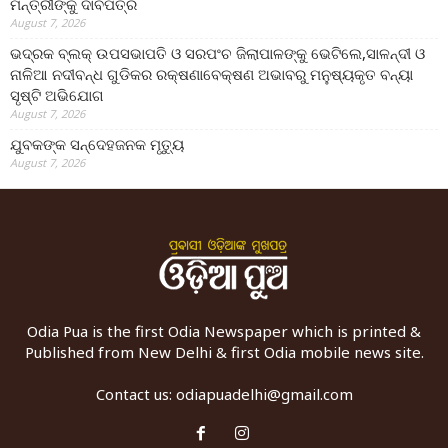
ମନ୍ତ୍ରୀଙ୍କୁ ଦାବିପତ୍ର
August 7, 2026
ଭଦ୍ରକ ବ୍ଲକ୍ ଉପସଭାପତି ଓ ସରପଂଚ ଜିଲାପାଳଙ୍କୁ ଭେଟିଲେ,ସାଳନ୍ଦୀ ଓ
ନାଳିଆ ନଦୀବନ୍ଧ ଗୁଡିକର ରକ୍ଷଣାବେକ୍ଷଣ ଅଭାବରୁ ମନୁଷ୍ୟକୃତ ବନ୍ୟା
ସୃଷ୍ଟି ଅଭିଯୋଗ
August 7, 2026
ଯୁବକଙ୍କ ସନ୍ଦେହଜନକ ମୃତ୍ୟୁ
August 7, 2026
Odia Pua is the first Odia Newspaper which is printed &
Published from New Delhi & first Odia mobile news site.
Contact us:
odiapuadelhi@gmail.com