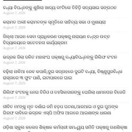
ବନ୍ୟା ବିପନ୍ନଙ୍କୁ ଶୁଖିଲା ଖାଦ୍ୟ ବାଂଟିଲେ ତିହିଡି଼ ସତ୍ୟସାଇ ସଙ୍ଗଠନ
August 7, 2026
କରାମତ ଅଲୀ କରାମତଙ୍କ ସ୍ମୃତିରେ ସାହିତ୍ୟ ସଭା ଓ ମୁଶାୟରା
August 7, 2026
ଜିଲ୍ଲା ଆଇନ ସେବା ପ୍ରାଧିକରଣ ପକ୍ଷରୁ ନାରାୟଣ ଚନ୍ଦ୍ର ଉଚ୍ଚ
ବିଦ୍ୟାଳୟରେ ସଚେତନତା କାର୍ଯ୍ୟକ୍ରମ
August 7, 2026
ଭଦ୍ରକ ଜିଲା ଦଳିତ ମହାସଂଘ ପକ୍ଷରୁ ବନ୍ୟାବିପନ୍ନଙ୍କୁ ରିଲିଫ ବଂଟନ
August 7, 2026
ବଢ଼ିଲା ନାଳିଆ ରେବ କପାଳି,ଦୁଇ ସପ୍ତାହରେ ଦୁଇଟି ବନ୍ୟା, ବିଷ୍ଣୁପୁରବିନ୍ଧା
ରାସ୍ତାରେ ୩ ଫୁଟ ପାଣି, ଇଟାପାଳରେ ଘାଇ
August 7, 2026
ରିଲିଫ ବଂଟନକୁ ନେଇ ବିଡିଓ ଓ ତହସିଲଦାରଙ୍କୁ ଘେରିଲା ଧାମନଗର ବିଜେଡି
August 7, 2026
ଜୀବିତ ମା’ଙ୍କୁ ମୃତ ଦର୍ଶାଇ ଜମି ହଡ଼ପ ଘଟଣା,ଆରଆଇ ଓ ଦୁଇ ପୁଅଙ୍କ
ଗିରଫ ଦାବିରେ ଭଦ୍ରକ ଏସ୍‌ପି ଅଫିସ ଆଗରେ ଆଇଶାଙ୍କ ଧାରଣା
August 7, 2026
ଓଡ଼ିଶା ସ୍କୁଲ କଲେଜ ଶିକ୍ଷକ କର୍ମଚାରୀ ସମନ୍ୱୟ ସମିତି ପକ୍ଷରୁ ଗଣଶିକ୍ଷା