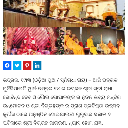
ଭଦ୍ରକ, ୧୯ା୩ (ଓଡ଼ିଆ ପୁଅ / ସ୍ନିଗ୍ଧା ରାୟ) – ଆଜି ଭଦ୍ରକ
ମୁନିସିପାଲଟି ୱାର୍ଡ ନମ୍ବର ୧୪ ର ଇସ୍କନ ଶ୍ରୀ ଶ୍ରୀ ରାଧା
ଗୋବିନ୍ଦ ଦେବ ଓ ଗୈାର ଗୋପାଳଙ୍କ ର ନୂତନ ଭବ୍ୟ ମନ୍ଦିର
ଉନ୍ମୋଚନ ଓ ଶ୍ରୀ ବିଗ୍ରହଙ୍କ ର ପ୍ରାଣ ପ୍ରତିଷ୍ଠା ଉତ୍ସବ
କୁଆଁସ ଠାରେ ଅନୁଷ୍ଠିତ ହୋଇଯାଇଛି। ଗୁରୁବାର ସକାଳ ୬
ଘଟିକାରେ ଶ୍ରୀ ବିଗ୍ରହ ଜାଗରଣ, ନ୍ୟାସ ହୋମ ଯଜ୍ଞ,