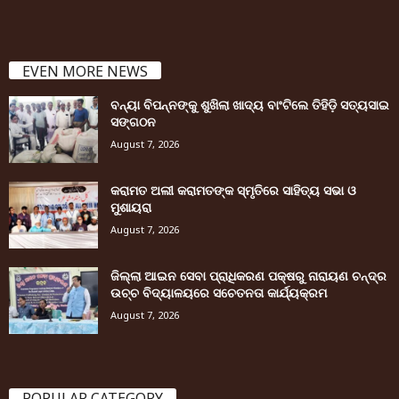
EVEN MORE NEWS
ବନ୍ୟା ବିପନ୍ନଙ୍କୁ ଶୁଖିଲା ଖାଦ୍ୟ ବାଂଟିଲେ ତିହିଡି଼ ସତ୍ୟସାଇ
ସଙ୍ଗଠନ
August 7, 2026
କରାମତ ଅଲୀ କରାମତଙ୍କ ସ୍ମୃତିରେ ସାହିତ୍ୟ ସଭା ଓ
ମୁଶାୟରା
August 7, 2026
ଜିଲ୍ଲା ଆଇନ ସେବା ପ୍ରାଧିକରଣ ପକ୍ଷରୁ ନାରାୟଣ ଚନ୍ଦ୍ର
ଉଚ୍ଚ ବିଦ୍ୟାଳୟରେ ସଚେତନତା କାର୍ଯ୍ୟକ୍ରମ
August 7, 2026
POPULAR CATEGORY