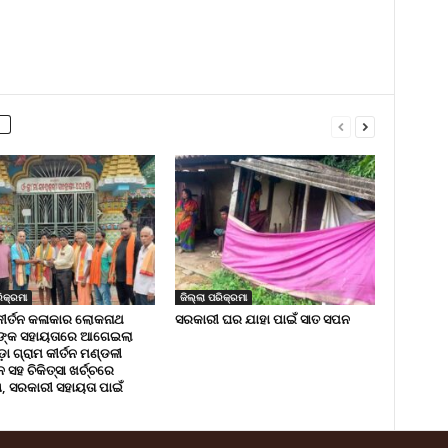
ିକ୍ରମା
ଜିଲ୍ଲା ପରିକ୍ରମା
କୀର୍ତନ କଳାକାର ଲୋକନାଥ
ସରକାରୀ ଘର ଯାହା ପାଇଁ ସାତ ସପନ
ଙ୍କ ସହାୟତାରେ ଆଗେଇଲା
ା ଗ୍ରାମ କୀର୍ତନ ମଣ୍ଡଳୀ
ସହ ଚିକିତ୍ସା ଖର୍ଚ୍ଚରେ
 ସରକାରୀ ସହାୟତା ପାଇଁ