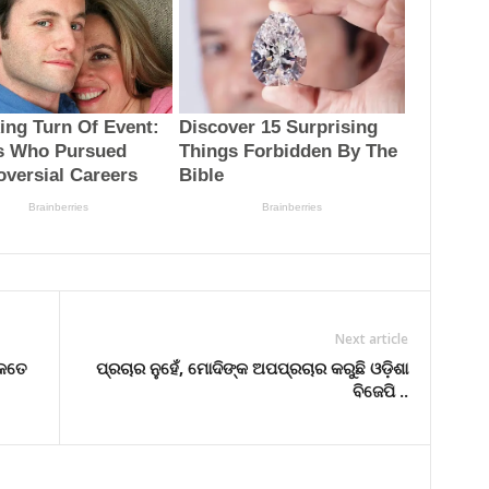
Next article
କେତେ
ପ୍ରଚାର ନୁହେଁ, ମୋଦିଙ୍କ ଅପପ୍ରଚାର କରୁଛି ଓଡ଼ିଶା
ବିଜେପି ..