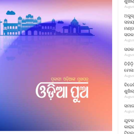
ଶୁଖି
August
ଅସୁସ
ସହାୟ
ମଣ୍ଡ
ସରକା
August
ସରକା
August
ତିହିଡ
ମେଳା
August
ବିଜେ
ଶୁଖି
August
ସମାଜସ
August
ଯୁବକ
କାରା
ଟିମର