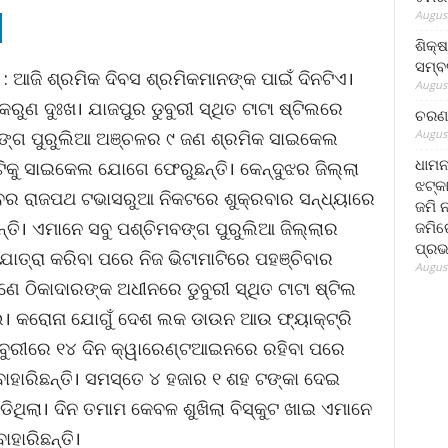
August
ଶିକ୍
ସମ୍ବର
: ଆଜି ଶ୍ରମିକ ଦିବସ ଶ୍ରମିକମାନଙ୍କ ପାଇଁ ଦିନଟିଏ।
August
କରୁଣ ଦୁଃଖ। ଯାଜପୁର ଡୁବୁରୀ ସ୍ଥିତ ଟାଟା ଷ୍ଟିଲରେ
ଚରଣ 
August
ମବଙ୍ଗ ପୁରୁଲିଆ ଅଞ୍ଚଳର ୯ ଜଣ ଶ୍ରମିକ ସାଇକେଲ
ଧାମନ
ଟିକୁ ସାଇକେଲ ଯୋଗେ ଫେରୁଛନ୍ତି। କେନ୍ଦୁଝର ଜିଲ୍ଲା
ଝଟ୍‌କ
୍ବର ରାଜପଥ ଟଭାସରୁଆ ନିକଟରେ ଶୁକ୍ରବାର ସନ୍ଧ୍ୟାରେ
ଜମି 
ତି। ଏମାନେ ସବୁ ପଶ୍ଚିମବଙ୍ଗ ପୁରୁଲିଆ ଜିଲ୍ଲାର
ଜମିରେ
ପ୍ରଭ
 ଯାତ୍ରା କରିବା ପରେ ନିଜ ଭିଟାମାଟିରେ ପହଞ୍ଚିବାର
August
ଣେ ଠିକାଦାରଙ୍କ ଅଧୀନରେ ଡୁବୁରୀ ସ୍ଥିତ ଟାଟା ଷ୍ଟିଲ
େ। କରୋନା ଯୋଗୁଁ ଦେଶ ଲକ ଡାଉନ ଆଉ ଫ୍ୟାକ୍ଟ୍ରି
 ଡୁବୁରୀରେ ୧୪ ଦିନ କ୍ୱାରେଣ୍ଟଆଇନରେ ରହିବା ପରେ
ାହାରିଛନ୍ତି। ସମସ୍ତେ ୪ ହଜାର ୧ ଶହ ଟଙ୍କା ଦେଇ
ିଥିଲା। ଦିନ ତମାମ କେବଳ ଶୁଖିଲା ବିସ୍କୁଟ ଖାଇ ଏମାନେ
ାହାରିଛନ୍ତି।