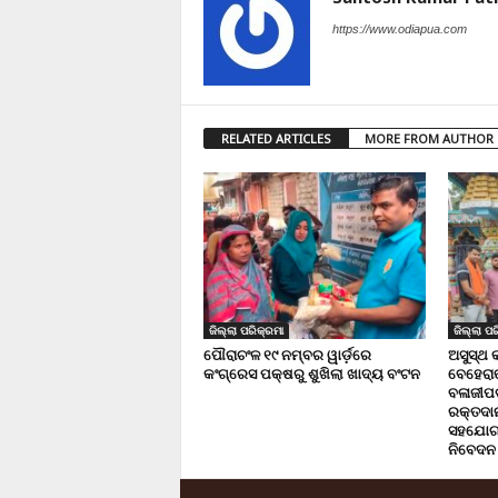
https://www.odiapua.com
RELATED ARTICLES
MORE FROM AUTHOR
ଜିଲ୍ଲା ପରିକ୍ରମା
ଜିଲ୍ଲା ପର
ପୌରାଚଂଳ ୧୯ ନମ୍ବର ୱାର୍ଡ଼ରେ
ଅସୁସ୍ଥ 
କଂଗ୍ରେସ ପକ୍ଷରୁ ଶୁଖିଲା ଖାଦ୍ୟ ବଂଟନ
ବେହେରା
ବଳାଜୀପଡ଼
ରକ୍ତଦାନ 
ସହଯୋଗ,
ନିବେଦନ