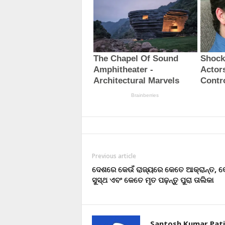
Previous article
ଦେଶରେ କେଉଁ ରାଜ୍ୟରେ କେତେ ଆକ୍ରାନ୍ତ, 
ସୁସ୍ଥ ଏବଂ କେତେ ମୃତ ପଢ଼ନ୍ତୁ ପୁରା ତାଲିକା
Santosh Kumar Pati