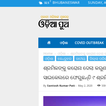
C
BHUBANESWAR
SUNDAY, A
32.5
O
d
i
a
p
u
a
ଓଡ଼ିଶା
COVID OUTBREAK
.
c
Home
ଓଡ଼ିଶା
ଶ୍ରମିକଙ୍କୁ କରୋନା ଦେଲା କ
o
ଓଡ଼ିଶା
କେନ୍ଦୁଝର
ଜାତୀୟ
ଜିଲ୍ଲା ପରି
m
ଶ୍ରମିକଙ୍କୁ କରୋନା ଦେଲା କରୁଣ ଦ
ସାଇକେଲରେ ଫେରୁଛନ୍ତି ୯ ଶ୍ର
By
Santosh Kumar Pati
-
May 2, 2020
559