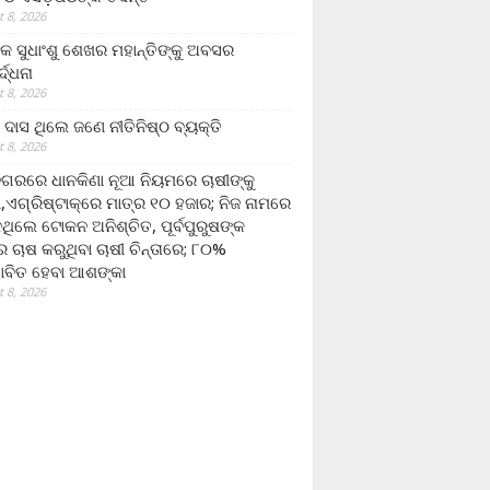
 8, 2026
ଷକ ସୁଧାଂଶୁ ଶେଖର ମହାନ୍ତିଙ୍କୁ ଅବସର
୍ଦ୍ଧନା
 8, 2026
ଦାସ ଥିଲେ ଜଣେ ନୀତିନିଷ୍ଠ ବ୍ୟକ୍ତି
 8, 2026
ଗରରେ ଧାନକିଣା ନୂଆ ନିୟମରେ ଚାଷୀଙ୍କୁ
ା,ଏଗ୍ରିଷ୍ଟାକ୍‌ରେ ମାତ୍ର ୧୦ ହଜାର; ନିଜ ନାମରେ
ନଥିଲେ ଟୋକନ ଅନିଶ୍ଚିତ, ପୂର୍ବପୁରୁଷଙ୍କ
 ଚାଷ କରୁଥିବା ଚାଷୀ ଚିନ୍ତାରେ; ୮୦%
ାବିତ ହେବା ଆଶଙ୍କା
 8, 2026