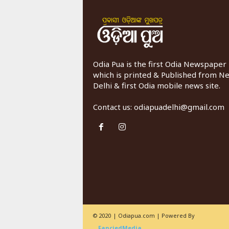
Odia Pua is the first Odia Newspaper
which is printed & Published from N
Delhi & first Odia mobile news site.
Contact us:
odiapuadelhi@gmail.com
© 2020 | Odiapua.com | Powered By
FanciedMedia