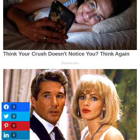
0
0
0
0