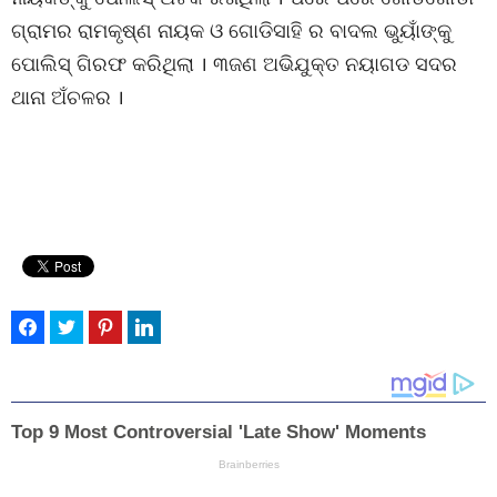
ଗ୍ରାମର ରାମକୃଷ୍ଣ ନାୟକ ଓ ଗୋଡିସାହି ର ବାଦଲ ଭୁୟାଁଙ୍କୁ
ପୋଲିସ୍ ଗିରଫ କରିଥିଲା । ୩ଜଣ ଅଭିଯୁକ୍ତ ନୟାଗଡ ସଦର
ଥାନା ଅଁଚଳର ।