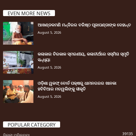
EVEN MORE NEWS
ଆଖଣ୍ଡଳମଣି ମନ୍ଦିରର ବରିଷ୍ଠ ପୂଜାପଣ୍ଡାଙ୍କ ଦେହାନ୍ତ
August 5, 2026
କଳାକାର ଚିରକାଳ ସ୍ମରଣୀୟ, କଳାତୀର୍ଥରେ ସସ୍ମିତା ସ୍ମୃତି
ସନ୍ଧ୍ୟା
August 5, 2026
ଓଡ଼ିଶା ୱକଫ୍ ବୋର୍ଡ ପକ୍ଷରୁ ଧାମନଗରର ଖାନକା
ହବିବିଆର ମତୱଲିଙ୍କୁ ସୀକୃତି
August 5, 2026
POPULAR CATEGORY
39135
ଜିଲ୍ଲା ପରିକ୍ରମା