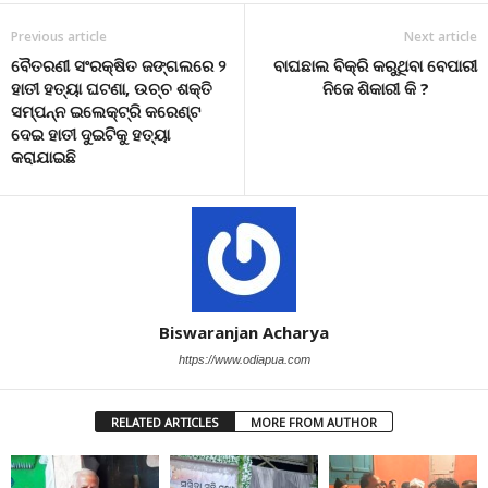
Previous article
Next article
ବୈତରଣୀ ସଂରକ୍ଷିତ ଜଙ୍ଗଲରେ ୨
ବାଘଛାଲ ବିକ୍ରି କରୁଥିବା ବେପାରୀ
ହାତୀ ହତ୍ୟା ଘଟଣା, ଉଚ୍ଚ ଶକ୍ତି
ନିଜେ ଶିକାରୀ କି ?
ସମ୍ପନ୍ନ ଇଲେକ୍ଟ୍ରି କରେଣ୍ଟ
ଦେଇ ହାତୀ ଦୁଇଟିକୁ ହତ୍ୟା
କରାଯାଇଛି
Biswaranjan Acharya
https://www.odiapua.com
RELATED ARTICLES
MORE FROM AUTHOR