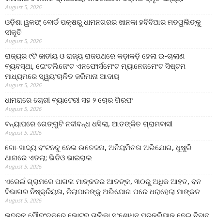
August 5, 2026
ଓଡ଼ିଶା ୱକଫ୍ ବୋର୍ଡ ପକ୍ଷରୁ ଧାମନଗରର ଖାନକା ହବିବିଆର ମତୱଲିଙ୍କୁ
ସୀକୃତି
August 5, 2026
ରାଜ୍ୟର ୯ଟି ଜାତୀୟ ଓ ରାଜ୍ୟ ରାଜପଥରେ କଡ଼ାକଡ଼ି ହେଲା ଇ-ଚାଲାଣ
ବ୍ୟବସ୍ଥା, ଇେଂଟଲିଜେଂଟ ଏନଫୋର୍ସମେଂଟ ମ୍ୟାନେଜମେଂଟ ସିଷ୍ଟମ
ମାଧ୍ୟମରେ ସ୍ୱୟଂଚାଳିତ ଜରିମାନା ଆଦାୟ
August 5, 2026
ଧାମରାରେ ଚୋରୀ ବ୍ୟାଟେରୀ ସହ ୨ ଚୋର ଗିରଫ
August 5, 2026
ବନ୍ୟାପରେ ଗେଙ୍ଗୁଟି ନଦୀବନ୍ଧ ଧସିଲା, ଆତଙ୍କିତ ଗ୍ରାମବାସୀ
August 5, 2026
ଗୋ-ଖାଦ୍ୟ ବଂଟନକୁ ନେଇ ଉତେଜନା, ଅନିୟମିତତା ଅଭିଯୋଗ, ଧୁଷୁରି
ଥାନାରେ ଏତଲା; ଭିଡିଓ ଭାଇରାଲ
August 5, 2026
ଏରେଇଁ ଗ୍ରାମରେ ପାଗଳା ମାଙ୍କଡର ଆତଙ୍କ, ୩୦ରୁ ଅଧିକ ଆହତ, ବନ
ବିଭାଗର ନିଷ୍କ୍ରିୟତା, ଜିଲାପାଳଙ୍କୁ ଅଭିଯୋଗ ପରେ ଧରାହେଲା ମାଙ୍କଡ
August 5, 2026
ଭଦ୍ରକ ପୌରଂଚଳରେ ଭୋଟର ତାଲିକା ସଂଶୋଧନ ପ୍ରକ୍ରିୟାକୁ ନେଇ ବିବାଦ