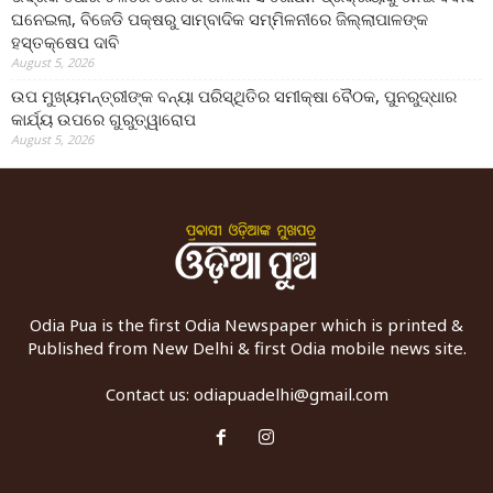
ଘନେଇଲା, ବିଜେଡି ପକ୍ଷରୁ ସାମ୍ବାଦିକ ସମ୍ମିଳନୀରେ ଜିଲ୍ଲାପାଳଙ୍କ
ହସ୍ତକ୍ଷେପ ଦାବି
August 5, 2026
ଉପ ମୁଖ୍ୟମନ୍ତ୍ରୀଙ୍କ ବନ୍ୟା ପରିସ୍ଥିତିର ସମୀକ୍ଷା ବୈଠକ, ପୁନରୁଦ୍ଧାର
କାର୍ଯ୍ୟ ଉପରେ ଗୁରୁତ୍ୱାରୋପ
August 5, 2026
Odia Pua is the first Odia Newspaper which is printed &
Published from New Delhi & first Odia mobile news site.
Contact us:
odiapuadelhi@gmail.com