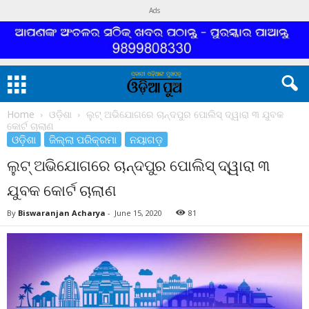
Ads
Home
ଓଡ଼ିଶା
ଲୁଟ୍ ଅଭିଯୋଗରେ ଚାନ୍ଦପୁର ପୋଲିସ୍ ଦ୍ୱାରା ୩ ଯୁବକ
କୋର୍ଟ ଚାଲାଣ
ଓଡ଼ିଶା
ଜିଲ୍ଲା ପରିକ୍ରମା
ନୟାଗଡ଼
ଲୁଟ୍ ଅଭିଯୋଗରେ ଚାନ୍ଦପୁର ପୋଲିସ୍ ଦ୍ୱାରା ୩
ଯୁବକ କୋର୍ଟ ଚାଲାଣ
By
Biswaranjan Acharya
-
June 15, 2020
81