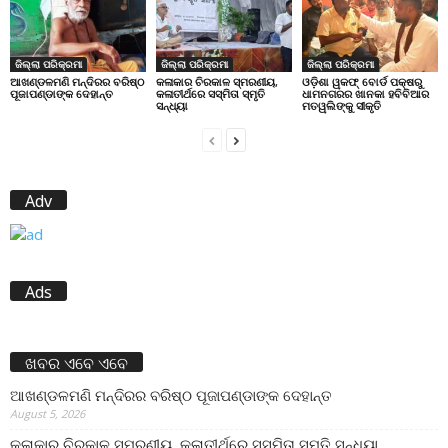
ଜିଲ୍ଲା ପରିକ୍ରମା
ଜିଲ୍ଲା ପରିକ୍ରମା
ଜିଲ୍ଲା ପରିକ୍ରମା
ଆଖଣ୍ଡଳମଣି ମନ୍ଦିରର ବରିଷ୍ଠ
କଳାକାର ଚିରକାଳ ସ୍ମରଣୀୟ,
ଓଡ଼ିଶା ୱକଫ୍ ବୋର୍ଡ ପକ୍ଷରୁ
ପୂଜାପଣ୍ଡାଙ୍କ ଦେହାନ୍ତ
କଳାତୀର୍ଥରେ ସସ୍ମିତା ସ୍ମୃତି
ଧାମନଗରର ଖାନକା ହବିବିଆର
ସନ୍ଧ୍ୟା
ମତୱଲିଙ୍କୁ ସୀକୃତି
Adv
Ads
ଖବର ଏବେ ଏବେ
ଆଖଣ୍ଡଳମଣି ମନ୍ଦିରର ବରିଷ୍ଠ ପୂଜାପଣ୍ଡାଙ୍କ ଦେହାନ୍ତ
August 5, 2026
କଳାକାର ଚିରକାଳ ସ୍ମରଣୀୟ, କଳାତୀର୍ଥରେ ସସ୍ମିତା ସ୍ମୃତି ସନ୍ଧ୍ୟା