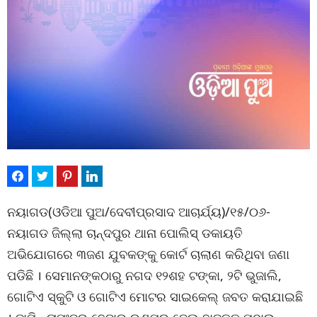
ନୟାଗଡ(ଓଡିଆ ପୁଅ/ଦେବୀପ୍ରସାଦ ଆଚାର୍ଯ୍ୟ)/୧୫/୦୬-
ନୟାଗଡ ଜିଲ୍ଲା ଚାନ୍ଦପୁର ଥାନା ପୋଲିସ୍ ଡକାୟତି
ଅଭିଯୋଗରେ ୩ଜଣ ଯୁବକଙ୍କୁ କୋର୍ଟ ଚାଲାଣ କରିଥିବା ଜଣା
ପଡିଛି । ସେମାନଙ୍କଠାରୁ ନଗଦ ୧୨ଶହ ଟଙ୍କା, ୨ଟି ଭୁଜାଲି,
ଗୋଟିଏ ସ୍କୁଟି ଓ ଗୋଟିଏ ମୋଟର ସାଇକେଲ୍ ଜବତ କରାଯାଇଛି