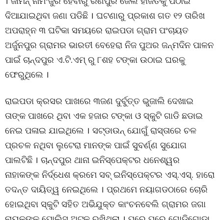
। ଜାମିନ୍ ନାମଂଜୁର ହେବାରୁ ରଣପୁର ଜେଲ ହାଜତକୁ ପଠାଇ
ଦିଆଯାଇଥିବା ଜଣା ପଡିଛି । ଘଟଣାରୁ ପ୍ରକାଶ ଗତ ୧୨ ତାରିଖ
ଅପରାହ୍ନ ୩ ଘଟିକା ସମୟରେ ରାଇପଡା ଗ୍ରାମ ପଂଚାୟତ
ଅର୍ଜୁନପୁର ଗ୍ରାମର ଭାରତୀ ବେହେରା ନିଜ ପୁଅର ଜନ୍ମଦିନ ପାଳନ
ପାଇଁ ଚାନ୍ଦପୁର ଏ.ଟି.ଏମ୍ ରୁ ୮ଶହ ଟଙ୍କା ଉଠାଇ ଘରକୁ
ଫେରୁଥିଲେ ।
ରାଇପଡା କ୍ରସର ପାଖରେ ୩ଜଣ ଦୁର୍ବୁତ୍ତ ଭୁଜାଲି ଦେଖାଇ
ତାଙ୍କ ପାଖରେ ଥିବା ଏକ ହଜାର ଟଙ୍କା ଓ ସ୍କୁଟି ଗାଡି ଛଡାଇ
ନେଇ ପଳାଇ ଯାଇଥିଲେ । ସଟ୍‌ଡାଉନ୍ ଯୋଗୁଁ ରାସ୍ତାରେ ଚଳ
ପ୍ରଚଳ ନଥିବା ଲୁଟେରା ମାନଙ୍କ ପାଇଁ ସୁବର୍ଣ୍ଣ ସୁଯୋଗ
ପାଲଟିଛି । ଚାନ୍ଦପୁର ଥାନା ଇନିସ୍‌ପେକ୍ଟର ଧନେଶ୍ୱର
ନାହାକଙ୍କ ନିର୍ଦ୍ଧେଶ କ୍ରମେ ସବ୍ ଇନିସ୍‌ପେକ୍ଟର ଏସ୍‌.ଏସ୍‌. ହାରୋ
ତଦନ୍ତ ଦାୟିତ୍ୱ ନେଇଥିଲେ । ପ୍ରଥମେ ନୟାଗଡଠାରେ ଚୋରି
ହୋଇଥିବା ସ୍କୁଟି ସହିତ ଅଭିଯୁକ୍ତ କାଂଚନବେଲି ଗ୍ରାମର ଜଗା
ନାୟକଙ୍କୁ ପୋଲିସ୍ ଅଟକ ରଖିଥିଲା । ପରେ ପରେ ଗୋଡିଗୋଡା