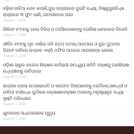
ବଢ଼ିଲା ନାଳିଆ ରେବ କପାଳି,ଦୁଇ ସପ୍ତାହରେ ଦୁଇଟି ବନ୍ୟା, ବିଷ୍ଣୁପୁରବିନ୍ଧା
ରାସ୍ତାରେ ୩ ଫୁଟ ପାଣି, ଇଟାପାଳରେ ଘାଇ
August 7, 2026
ରିଲିଫ ବଂଟନକୁ ନେଇ ବିଡିଓ ଓ ତହସିଲଦାରଙ୍କୁ ଘେରିଲା ଧାମନଗର ବିଜେଡି
August 7, 2026
ଜୀବିତ ମା’ଙ୍କୁ ମୃତ ଦର୍ଶାଇ ଜମି ହଡ଼ପ ଘଟଣା,ଆରଆଇ ଓ ଦୁଇ ପୁଅଙ୍କ
ଗିରଫ ଦାବିରେ ଭଦ୍ରକ ଏସ୍‌ପି ଅଫିସ ଆଗରେ ଆଇଶାଙ୍କ ଧାରଣା
August 7, 2026
ଓଡ଼ିଶା ସ୍କୁଲ କଲେଜ ଶିକ୍ଷକ କର୍ମଚାରୀ ସମନ୍ୱୟ ସମିତି ପକ୍ଷରୁ ଗଣଶିକ୍ଷା
ମନ୍ତ୍ରୀଙ୍କୁ ଦାବିପତ୍ର
August 7, 2026
ଭଦ୍ରକ ବ୍ଲକ୍ ଉପସଭାପତି ଓ ସରପଂଚ ଜିଲାପାଳଙ୍କୁ ଭେଟିଲେ,ସାଳନ୍ଦୀ ଓ
ନାଳିଆ ନଦୀବନ୍ଧ ଗୁଡିକର ରକ୍ଷଣାବେକ୍ଷଣ ଅଭାବରୁ ମନୁଷ୍ୟକୃତ ବନ୍ୟା
ସୃଷ୍ଟି ଅଭିଯୋଗ
August 7, 2026
ଯୁବକଙ୍କ ସନ୍ଦେହଜନକ ମୃତ୍ୟୁ
August 7, 2026