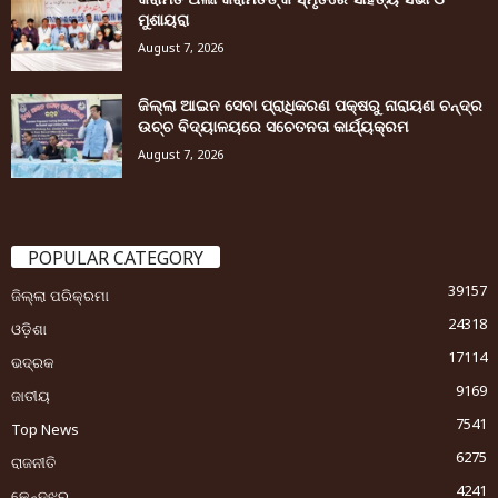
ମୁଶାୟରା
August 7, 2026
ଜିଲ୍ଲା ଆଇନ ସେବା ପ୍ରାଧିକରଣ ପକ୍ଷରୁ ନାରାୟଣ ଚନ୍ଦ୍ର
ଉଚ୍ଚ ବିଦ୍ୟାଳୟରେ ସଚେତନତା କାର୍ଯ୍ୟକ୍ରମ
August 7, 2026
POPULAR CATEGORY
39157
ଜିଲ୍ଲା ପରିକ୍ରମା
24318
ଓଡ଼ିଶା
17114
ଭଦ୍ରକ
9169
ଜାତୀୟ
7541
Top News
6275
ରାଜନୀତି
4241
କେନ୍ଦୁଝର