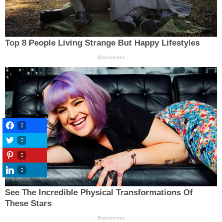
0
0
0
0