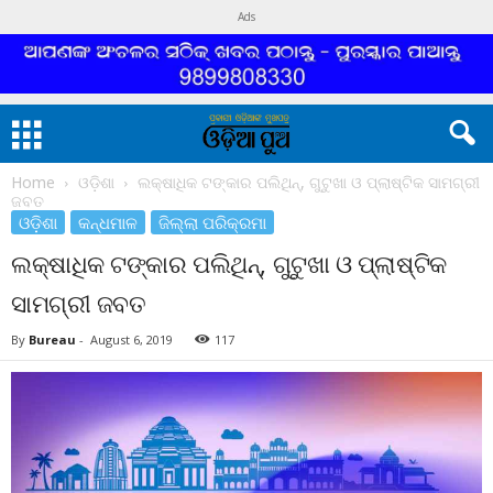
Ads
Home
ଓଡ଼ିଶା
ଲକ୍ଷାଧିକ ଟଙ୍କାର ପଲିଥିନ୍, ଗୁଟୁଖା ଓ ପ୍ଲାଷ୍ଟିକ ସାମଗ୍ରୀ
ଜବତ
ଓଡ଼ିଶା
କନ୍ଧମାଳ
ଜିଲ୍ଲା ପରିକ୍ରମା
ଲକ୍ଷାଧିକ ଟଙ୍କାର ପଲିଥିନ୍, ଗୁଟୁଖା ଓ ପ୍ଲାଷ୍ଟିକ
ସାମଗ୍ରୀ ଜବତ
By
Bureau
-
August 6, 2019
117