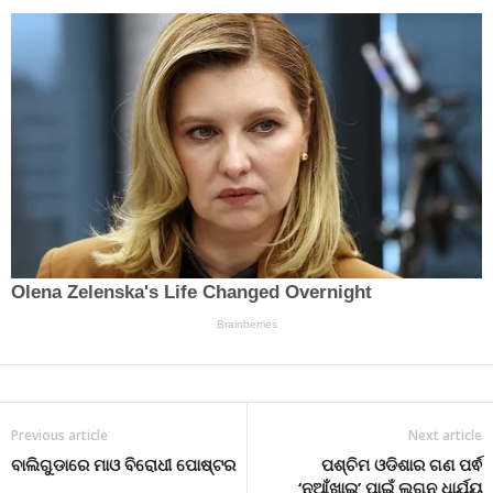
Previous article
Next article
ବାଲିଗୁଡାରେ ମାଓ ବିରୋଧୀ ପୋଷ୍ଟର
ପଶ୍ଚିମ ଓଡିଶାର ଗଣ ପର୍ଵ
‘ନୁଆଁଖାଇ’ ପାଇଁ ଲଗ୍ନ ଧାର୍ଯ୍ୟ