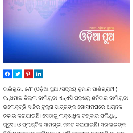
ବାଲିଗୁଡା, ୫/୮ (ଓଡ଼ିଆ ପୁଅ /ସଞ୍ଜୟ କୁମାର ପାଣିଗ୍ରାହୀ )
କନ୍ଧମାଳ ଜିଲ୍ଲା ବାଲିଗୁଡା ଏନ୍ଏସି ପକ୍ଷରୁ ଶନିବାର ବାଲିଗୁଡା
ଇଲେକ୍ଟ୍ରି ସାହିର ଟୁକୁନା ପାତ୍ରଙ୍କ ଗୋଦାମଘରେ ଅଚାନକ
ଚଢାଉ କରାଯାଇଛି। ସେଠାରୁ ଲକ୍ଷାଧିକ ଟଙ୍କାର ପଲିଥିନ୍,
ଗୁଟୁଖା ଓ ପ୍ଲାଷ୍ଟିକ ସାମଗ୍ରୀ ଜବତ କରାଯାଇଛି। ସରକାରଙ୍କ