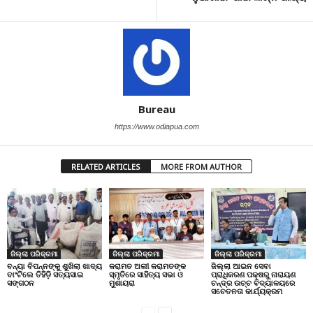
Bureau
https://www.odiapua.com
RELATED ARTICLES
MORE FROM AUTHOR
ଜିଲ୍ଲା ପରିକ୍ରମା
ଜିଲ୍ଲା ପରିକ୍ରମା
ଜିଲ୍ଲା ପରିକ୍ରମା
ବନ୍ୟା ବିପନ୍ନଙ୍କୁ ଶୁଖିଲା ଖାଦ୍ୟ
କରାମତ ଅଲୀ କରାମତଙ୍କ
ଜିଲ୍ଲା ଆଇନ ସେବା
ବାଂଟିଲେ ତିହିଡି଼ ସତ୍ୟସାଇ
ସ୍ମୃତିରେ ସାହିତ୍ୟ ସଭା ଓ
ପ୍ରାଧିକରଣ ପକ୍ଷରୁ ନାରାୟଣ
ସଙ୍ଗଠନ
ମୁଶାୟରା
ଚନ୍ଦ୍ର ଉଚ୍ଚ ବିଦ୍ୟାଳୟରେ
ସଚେତନତା କାର୍ଯ୍ୟକ୍ରମ