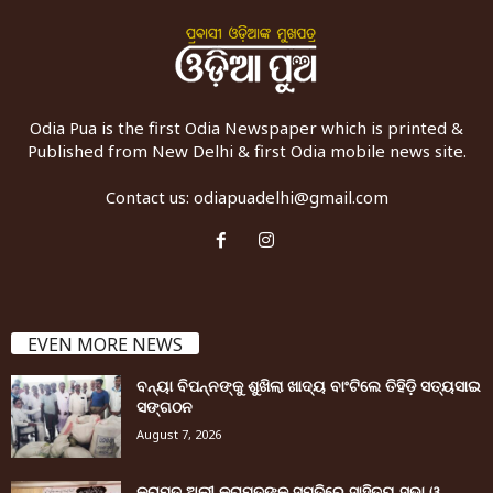
Odia Pua is the first Odia Newspaper which is printed &
Published from New Delhi & first Odia mobile news site.
Contact us:
odiapuadelhi@gmail.com
EVEN MORE NEWS
ବନ୍ୟା ବିପନ୍ନଙ୍କୁ ଶୁଖିଲା ଖାଦ୍ୟ ବାଂଟିଲେ ତିହିଡି଼ ସତ୍ୟସାଇ
ସଙ୍ଗଠନ
August 7, 2026
କରାମତ ଅଲୀ କରାମତଙ୍କ ସ୍ମୃତିରେ ସାହିତ୍ୟ ସଭା ଓ