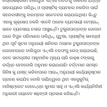
ନିର୍ଦ୍ଦେଶକ୍ରମେ ବାଲିଗୁଡା ଏନ୍ଏସି ତରଫରୁ ଡାକବାଜି ଯନ୍ତ୍ର
ସାହାଯ୍ୟରେ ପଲିଥିନ୍ ଓ ପ୍ଲାଷ୍ଟିକ୍ ବ୍ୟବହାର ନକରିବା ପାଇଁ
ସହରବାସୀଙ୍କୁ ବାରମ୍ବାର ସଚେତନତା କରାଯାଇଥିଲା। କିନ୍ତୁ
ଏହାକୁ ଭୃକ୍ଷେପ ନକରି ଏବେବି ଅନେକ ବ୍ୟବସାୟୀ ବେଆଇନ୍
ଭାବେ ବ୍ୟବସାୟ ଚଳାଇ ଆସୁଛନ୍ତି। ଟୁକୁନାପାତ୍ରଙ୍କ ଗୋଦାମ
ଘରେ ବିପୁଳ ପରିମାଣର ପଲିଥିନ୍, ଗୁଟୁଖା, ପ୍ଲାଷ୍ଟିକ୍ ସାମଗ୍ରୀ
ଥିବା ପୂର୍ବ ସୂଚନା ଅନୁଯାୟୀ ଶନିବାର ଅଚାନକ ଟୁକୁନାପାତ୍ରଙ୍କ
ଗୋଦାମଘରେ ବାଲିଗୁଡା ଏନ୍ଏସି ତରଫରୁ ରେଡ୍ କରାଯାଇଛି,
ଜବତ ସାମଗ୍ରୀର ଆନୁମାନିକ ମୂଲ୍ୟ ଚାରି ଲକ୍ଷ ଟଙ୍କାରୁ
ଉର୍ଦ୍ଧ୍ବ ହେବବୋଲି ଅନୁମାନ କରାଯାଉଛି। ବର୍ତ୍ତମାନ ସମସ୍ତ
ଜିନିଷ କୁ ଯାଞ୍ଚ୍ କରିବାପରେ ଆଇନ୍ ଅନୁଯାୟୀ କାର୍ଯ୍ୟାନୁଷ୍ଠାନ
ଗ୍ରହଣ କରାଯିବ ବୋଲି ଦାୟିତ୍ୱରେ ଥିବା ଏକଜୁକୁଟିଭ୍
ମାଜିଷ୍ଟ୍ରେଟ ଦେବେନ୍ଦ୍ର କୁମାର ସାହୁ ଓ ଏନ୍ଏସି କାର୍ଯ୍ୟନିର୍ବାହୀ
ଅଧିକାରୀ ଜୟଦେବ ଷଢ଼ଙ୍ଗୀ ପ୍ରକାଶ କରିଛନ୍ତି।