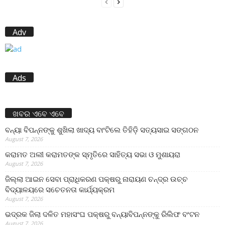
Adv
Ads
ଖବର ଏବେ ଏବେ
ବନ୍ୟା ବିପନ୍ନଙ୍କୁ ଶୁଖିଲା ଖାଦ୍ୟ ବାଂଟିଲେ ତିହିଡି଼ ସତ୍ୟସାଇ ସଙ୍ଗଠନ
August 7, 2026
କରାମତ ଅଲୀ କରାମତଙ୍କ ସ୍ମୃତିରେ ସାହିତ୍ୟ ସଭା ଓ ମୁଶାୟରା
August 7, 2026
ଜିଲ୍ଲା ଆଇନ ସେବା ପ୍ରାଧିକରଣ ପକ୍ଷରୁ ନାରାୟଣ ଚନ୍ଦ୍ର ଉଚ୍ଚ
ବିଦ୍ୟାଳୟରେ ସଚେତନତା କାର୍ଯ୍ୟକ୍ରମ
August 7, 2026
ଭଦ୍ରକ ଜିଲା ଦଳିତ ମହାସଂଘ ପକ୍ଷରୁ ବନ୍ୟାବିପନ୍ନଙ୍କୁ ରିଲିଫ ବଂଟନ
August 7, 2026