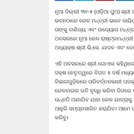
ନୂଆ ଦିଲ୍ଲୀ ୩୧-୫ (ଓଡ଼ିଆ ପୁଅ) ଶ୍
ଭବନଠାରେ ରେଳ ମନ୍ତ୍ରୀ ଭାବେ ଦାୟିତ
ତାଙ୍କୁ ବାଣିଜ୍ୟ ଏବଂ ଉଦ୍ୟୋଗ ମନ୍ତ୍ର
ଅବସରରେ ନୂଆ ରେଳ ରାଷ୍ଟ୍ରମନ୍ତ୍ରୀ ଶ୍
ଅଧ୍ୟକ୍ଷ ଶ୍ରୀ ଭି.କେ. ଯାଦବ ଏବଂ ବ
ଏହି ଅବସରରେ ଶ୍ରୀ ଗୋଏଲ କହିଥିଲେ 
ଦକ୍ଷ ନେତୃତ୍ୱରେ ବିଗତ ୫ ବର୍ଷ ମଧ୍
ବିଭାଗଗୁଡ଼ିକରେ ପରିବର୍ତ୍ତନକାରୀ ପଦ
ରେଳବାଇର ଗତି ବୃଦ୍ଧି କରିବା ଦିଗରେ 
ଉନ୍ନତି ଅଣାଯିବ ଯାହା ରେଳ ଯାତ୍ରାକ
ଆହୁରି ସମ୍ପ୍ରସାରିତ କରାଯିବ। ଆମେ ପ
କରିବୁ।