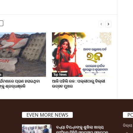
s
Top News
ୁର୍ଘଟଣାରେ ପ୍ରାଣ ହରାଇଥିବା
ଆଜି ପହିଲି ରଜ : ପଲ୍ଲୀଠାରୁ ଦିଲ୍ଲୀ
୍କୁ ଶ୍ରଦ୍ଧାଞ୍ଜଳି
ଉତ୍ସବ ମୁଖର
EVEN MORE NEWS
P
ଜିଲ୍ଲ
ବନ୍ୟା ବିପନ୍ନଙ୍କୁ ଶୁଖିଲା ଖାଦ୍ୟ
ବାଂଟିଲେ ତିହିଡି଼ ସତ୍ୟସାଇ ସଙ୍ଗଠନ