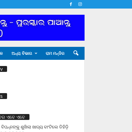
ଳ
ଅନ୍ୟ ବିଭାଗ
ରାମ ମନ୍ଦିର
v
s
ବର ଏବେ ଏବେ
 ବିପନ୍ନଙ୍କୁ ଶୁଖିଲା ଖାଦ୍ୟ ବାଂଟିଲେ ତିହିଡି଼