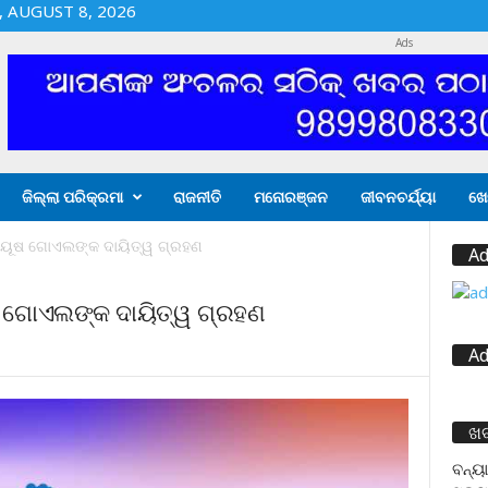
 AUGUST 8, 2026
Ads
ଜିଲ୍ଲା ପରିକ୍ରମା
ରାଜନୀତି
ମନୋରଞ୍ଜନ
ଜୀବନଚର୍ଯ୍ୟା
ଖେ
ପୀୟୂଷ ଗୋଏଲଙ୍କ ଦାୟିତ୍ୱ ଗ୍ରହଣ
Ad
ଷ ଗୋଏଲଙ୍କ ଦାୟିତ୍ୱ ଗ୍ରହଣ
Ad
ଖ
ବନ୍ୟା