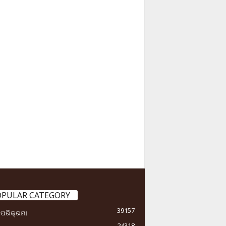
OPULAR CATEGORY
39157
ା ପରିକ୍ରମା
24318