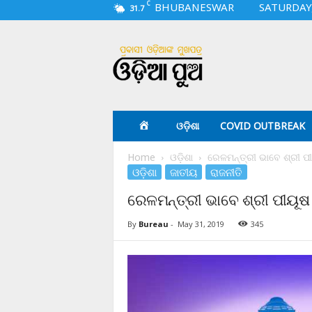
C
BHUBANESWAR
SATURDAY,
31.7
O
d
i
a
p
u
a
ଓଡ଼ିଶା
COVID OUTBREAK
.
c
Home
ଓଡ଼ିଶା
ରେଳମନ୍ତ୍ରୀ ଭାବେ ଶ୍ରୀ 
o
ଓଡ଼ିଶା
ଜାତୀୟ
ରାଜନୀତି
m
ରେଳମନ୍ତ୍ରୀ ଭାବେ ଶ୍ରୀ ପୀୟୂ
By
Bureau
-
May 31, 2019
345