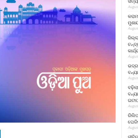
ସତ୍ୟ
August
କରାମ
ମୁଶା
August
ଜିଲ୍
ଚନ୍ଦ
କାର୍ଯ
August
ଭଦ୍ର
ବନ୍ୟ
August
ବଢ଼ିଲ
ବନ୍ୟା
ଇଟାପ
August
ରିଲି
ଘେରି
August
ଜୀବିତ