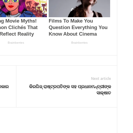
Next article
ରକାର
କିରଗିଜ୍ ରାଷ୍ଟ୍ରପତିଙ୍କ ସହ ପ୍ରଧାନମନ୍ତ୍ରୀଙ୍କ
ସାକ୍ଷାତ