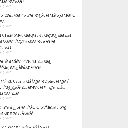
ସାଇ ସଙ୍ଗଠନ
 7, 2026
ତ ଅଲୀ କରାମତଙ୍କ ସ୍ମୃତିରେ ସାହିତ୍ୟ ସଭା ଓ
ୟରା
 7, 2026
ଲା ଆଇନ ସେବା ପ୍ରାଧିକରଣ ପକ୍ଷରୁ ନାରାୟଣ
୍ର ଉଚ୍ଚ ବିଦ୍ୟାଳୟରେ ସଚେତନତା
୍ୟକ୍ରମ
 7, 2026
କ ଜିଲା ଦଳିତ ମହାସଂଘ ପକ୍ଷରୁ
ାବିପନ୍ନଙ୍କୁ ରିଲିଫ ବଂଟନ
 7, 2026
ା ନାଳିଆ ରେବ କପାଳି,ଦୁଇ ସପ୍ତାହରେ ଦୁଇଟି
, ବିଷ୍ଣୁପୁରବିନ୍ଧା ରାସ୍ତାରେ ୩ ଫୁଟ ପାଣି,
ାଳରେ ଘାଇ
 7, 2026
ଫ ବଂଟନକୁ ନେଇ ବିଡିଓ ଓ ତହସିଲଦାରଙ୍କୁ
ଲା ଧାମନଗର ବିଜେଡି
 7, 2026
 ମା’ଙ୍କୁ ମୃତ ଦର୍ଶାଇ ଜମି ହଡ଼ପ