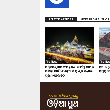
RELATED ARTICLES
MORE FROM AUTHOR
Top News
Top New
ରତ୍ନଭଣ୍ଡାର ସଂରକ୍ଷଣ କାର୍ଯ୍ୟ ଶୀଘ୍ର
ବିମାନ ଦ
ସାରିବା ପାଇଁ ଏ.ଏସ୍.ଆଇ.କୁ ଶ୍ରୀମନ୍ଦିର
ବ୍ୟକ୍ତିଙ
ପ୍ରଶାସନର ଚିଠି