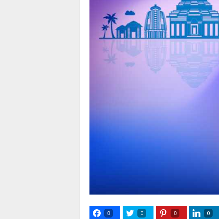
0
0
0
0