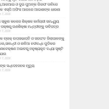
,ଆରଆଇ ଓ ଦୁଇ ପୁଅଙ୍କ ଗିରଫ ଦାବିରେ
କ ଏସ୍‌ପି ଅଫିସ ଆଗରେ ଆଇଶାଙ୍କ ଧାରଣା
 7, 2026
ା ସ୍କୁଲ କଲେଜ ଶିକ୍ଷକ କର୍ମଚାରୀ ସମନ୍ୱୟ
 ପକ୍ଷରୁ ଗଣଶିକ୍ଷା ମନ୍ତ୍ରୀଙ୍କୁ ଦାବିପତ୍ର
 7, 2026
କ ବ୍ଲକ୍ ଉପସଭାପତି ଓ ସରପଂଚ ଜିଲାପାଳଙ୍କୁ
ଲେ,ସାଳନ୍ଦୀ ଓ ନାଳିଆ ନଦୀବନ୍ଧ ଗୁଡିକର
ଣାବେକ୍ଷଣ ଅଭାବରୁ ମନୁଷ୍ୟକୃତ ବନ୍ୟା ସୃଷ୍ଟି
ଯୋଗ
 7, 2026
ଙ୍କ ସନ୍ଦେହଜନକ ମୃତ୍ୟୁ
 7, 2026