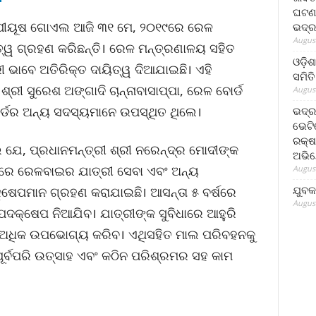
ଘଟଣା
ରୀ ପୀୟୂଷ ଗୋଏଲ ଆଜି ୩୧ ମେ, ୨୦୧୯ରେ ରେଳ
ଭଦ୍ର
August
୍ୱ ଗ୍ରହଣ କରିଛନ୍ତି। ରେଳ ମନ୍ତ୍ରଣାଳୟ ସହିତ
ଓଡ଼ିଶ
ୀ ଭାବେ ଅତିରିକ୍ତ ଦାୟିତ୍ୱ ଦିଆଯାଇଛି। ଏହି
ସମିତି
ରୀ ସୁରେଶ ଅଙ୍ଗାଦି ଚାନ୍ନାବାସାପ୍ପା, ରେଳ ବୋର୍ଡ
August
ୋର୍ଡର ଅନ୍ୟ ସଦସ୍ୟମାନେ ଉପସ୍ଥିତ ଥିଲେ।
ଭଦ୍ର
ଭେଟି
ରକ୍ଷ
ଯେ, ପ୍ରଧାନମନ୍ତ୍ରୀ ଶ୍ରୀ ନରେନ୍ଦ୍ର ମୋଦୀଙ୍କ
ଅଭି
ୟରେ ରେଳବାଇର ଯାତ୍ରୀ ସେବା ଏବଂ ଅନ୍ୟ
August
ଯୁବକ
କ୍ଷେପମାନ ଗ୍ରହଣ କରାଯାଇଛି। ଆସନ୍ତା ୫ ବର୍ଷରେ
August
ପଦକ୍ଷେପ ନିଆଯିବ। ଯାତ୍ରୀଙ୍କ ସୁବିଧାରେ ଆହୁରି
ୁ ଅଧିକ ଉପଭୋଗ୍ୟ କରିବ। ଏଥିସହିତ ମାଲ ପରିବହନକୁ
ୂର୍ବପରି ଉତ୍ସାହ ଏବଂ କଠିନ ପରିଶ୍ରମର ସହ କାମ