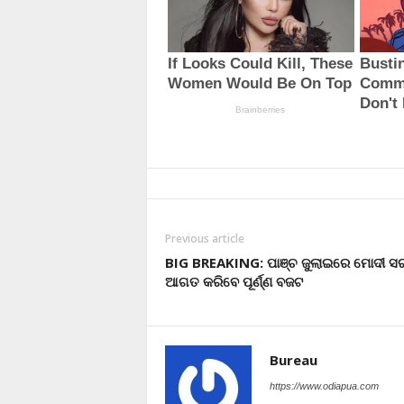
Previous article
BIG BREAKING: ପାଞ୍ଚ ଜୁଲାଇରେ ମୋଦୀ ସ
ଆଗତ କରିବେ ପୂର୍ଣ୍ଣ ବଜଟ
Bureau
https://www.odiapua.com