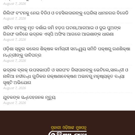
August 7, 2026
ରିଲିଫ ବଂଟନକୁ ନେଇ ବିଡିଓ ଓ ତହସିଲଦାରଙ୍କୁ ଘେରିଲା ଧାମନଗର ବିଜେଡି
August 7, 2026
ଜୀବିତ ମା’ଙ୍କୁ ମୃତ ଦର୍ଶାଇ ଜମି ହଡ଼ପ ଘଟଣା,ଆରଆଇ ଓ ଦୁଇ ପୁଅଙ୍କ
ଗିରଫ ଦାବିରେ ଭଦ୍ରକ ଏସ୍‌ପି ଅଫିସ ଆଗରେ ଆଇଶାଙ୍କ ଧାରଣା
August 7, 2026
ଓଡ଼ିଶା ସ୍କୁଲ କଲେଜ ଶିକ୍ଷକ କର୍ମଚାରୀ ସମନ୍ୱୟ ସମିତି ପକ୍ଷରୁ ଗଣଶିକ୍ଷା
ମନ୍ତ୍ରୀଙ୍କୁ ଦାବିପତ୍ର
August 7, 2026
ଭଦ୍ରକ ବ୍ଲକ୍ ଉପସଭାପତି ଓ ସରପଂଚ ଜିଲାପାଳଙ୍କୁ ଭେଟିଲେ,ସାଳନ୍ଦୀ ଓ
ନାଳିଆ ନଦୀବନ୍ଧ ଗୁଡିକର ରକ୍ଷଣାବେକ୍ଷଣ ଅଭାବରୁ ମନୁଷ୍ୟକୃତ ବନ୍ୟା
ସୃଷ୍ଟି ଅଭିଯୋଗ
August 7, 2026
ଯୁବକଙ୍କ ସନ୍ଦେହଜନକ ମୃତ୍ୟୁ
August 7, 2026