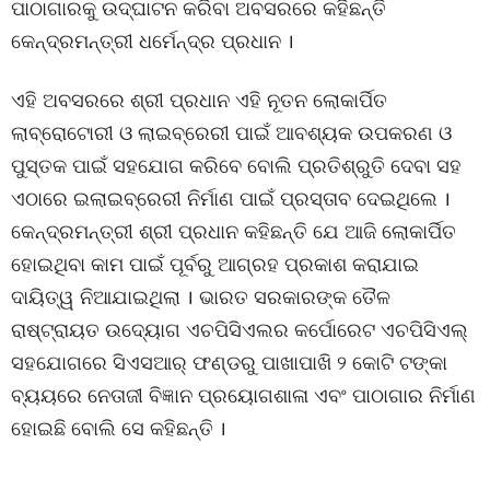
ପାଠାଗାରକୁ ଉଦ୍‌ଘାଟନ କରିବା ଅବସରରେ କହିଛନ୍ତି
କେନ୍ଦ୍ରମନ୍ତ୍ରୀ ଧର୍ମେନ୍ଦ୍ର ପ୍ରଧାନ ।
ଏହି ଅବସରରେ ଶ୍ରୀ ପ୍ରଧାନ ଏହି ନୂତନ ଲୋକାର୍ପିତ
ଲାବ୍ରୋଟୋରୀ ଓ ଲାଇବ୍ରେରୀ ପାଇଁ ଆବଶ୍ୟକ ଉପକରଣ ଓ
ପୁସ୍ତକ ପାଇଁ ସହଯୋଗ କରିବେ ବୋଲି ପ୍ରତିଶ୍ରୁତି ଦେବା ସହ
ଏଠାରେ ଇଲାଇବ୍ରେରୀ ନିର୍ମାଣ ପାଇଁ ପ୍ରସ୍ତାବ ଦେଇଥିଲେ ।
କେନ୍ଦ୍ରମନ୍ତ୍ରୀ ଶ୍ରୀ ପ୍ରଧାନ କହିଛନ୍ତି ଯେ ଆଜି ଲୋକାର୍ପିତ
ହୋଇଥିବା କାମ ପାଇଁ ପୂର୍ବରୁ ଆଗ୍ରହ ପ୍ରକାଶ କରାଯାଇ
ଦାୟିତ୍ୱ ନିଆଯାଇଥିଲା । ଭାରତ ସରକାରଙ୍କ ତୈଳ
ରାଷ୍ଟ୍ରାୟତ ଉଦ୍ୟୋଗ ଏଚପିସିଏଲର କର୍ପୋରେଟ ଏଚପିସିଏଲ୍
ସହଯୋଗରେ ସିଏସଆର୍ ଫଣ୍ଡରୁ ପାଖାପାଖି ୨ କୋଟି ଟଙ୍କା
ବ୍ୟୟରେ ନେତାଜୀ ବିଜ୍ଞାନ ପ୍ରୟୋଗଶାଳା ଏବଂ ପାଠାଗାର ନିର୍ମାଣ
ହୋଇଛି ବୋଲି ସେ କହିଛନ୍ତି ।