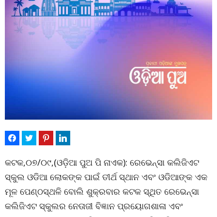
କଟକ,୦୭/୦୯,(ଓଡ଼ିଆ ପୁଅ ପି ନାଏକ): ରେଭେନ୍ସା କଲିଜିଏଟ
ସ୍କୁଲ ଓଡିଆ ଲୋକଙ୍କ ପାଇଁ ତୀର୍ଥ ସ୍ଥାନ ଏବଂ ଓଡିଆଙ୍କ ଏକ
ମୂଳ ପେଣ୍ଠସ୍ଥଳି ବୋଲି ଶୁକ୍ରବାର କଟକ ସ୍ଥିତ ରେଭେନ୍ସା
କଲିଜିଏଟ ସ୍କୁଲର ନେତାଜୀ ବିଜ୍ଞାନ ପ୍ରୟୋଗଶାଳା ଏବଂ