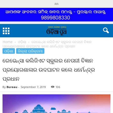
Ads
Home
ଓଡ଼ିଶା
ରେଭେନ୍ସା କଲିଜିଏଟ ସ୍କୁଲର ନେତାଜୀ ବିଜ୍ଞାନ
ପ୍ରୟୋଗଶାଳାର ଉଦଘାଟନ କଲେ ଧର୍ମେନ୍ଦ୍ର ପ୍ରଧାନ
ଓଡ଼ିଶା
ଜିଲ୍ଲା ପରିକ୍ରମା
ରେଭେନ୍ସା କଲିଜିଏଟ ସ୍କୁଲର ନେତାଜୀ ବିଜ୍ଞାନ
ପ୍ରୟୋଗଶାଳାର ଉଦଘାଟନ କଲେ ଧର୍ମେନ୍ଦ୍ର
ପ୍ରଧାନ
By
Bureau
-
September 7, 2019
106