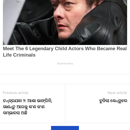
Previous article
Next article
ଚନ୍ଦ୍ରଯାନ ୨: ଆଶା ଭାଙ୍ଗିନି,
ବୁଡିଲା କେନ୍ଦୁଝର
ଜାଣନ୍ତୁ ଆଗକୁ କ’ଣ କ’ଣ
ସମ୍ଭାବନା ଅଛି