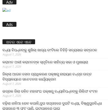
Adv
Ads
ଖବର ଏବେ ଏବେ
ବନ୍ୟା ବିପନ୍ନଙ୍କୁ ଶୁଖିଲା ଖାଦ୍ୟ ବାଂଟିଲେ ତିହିଡି଼ ସତ୍ୟସାଇ ସଙ୍ଗଠନ
August 7, 2026
କରାମତ ଅଲୀ କରାମତଙ୍କ ସ୍ମୃତିରେ ସାହିତ୍ୟ ସଭା ଓ ମୁଶାୟରା
August 7, 2026
ଜିଲ୍ଲା ଆଇନ ସେବା ପ୍ରାଧିକରଣ ପକ୍ଷରୁ ନାରାୟଣ ଚନ୍ଦ୍ର ଉଚ୍ଚ
ବିଦ୍ୟାଳୟରେ ସଚେତନତା କାର୍ଯ୍ୟକ୍ରମ
August 7, 2026
ଭଦ୍ରକ ଜିଲା ଦଳିତ ମହାସଂଘ ପକ୍ଷରୁ ବନ୍ୟାବିପନ୍ନଙ୍କୁ ରିଲିଫ ବଂଟନ
August 7, 2026
ବଢ଼ିଲା ନାଳିଆ ରେବ କପାଳି,ଦୁଇ ସପ୍ତାହରେ ଦୁଇଟି ବନ୍ୟା, ବିଷ୍ଣୁପୁରବିନ୍ଧା
ରାସ୍ତାରେ ୩ ଫୁଟ ପାଣି, ଇଟାପାଳରେ ଘାଇ