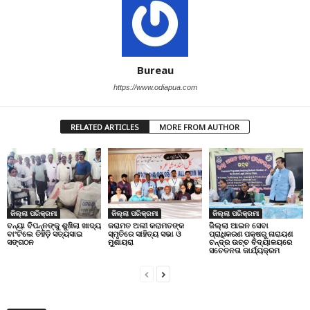
Bureau
https://www.odiapua.com
RELATED ARTICLES
MORE FROM AUTHOR
ଜିଲ୍ଲା ପରିକ୍ରମା
ଜିଲ୍ଲା ପରିକ୍ରମା
ଜିଲ୍ଲା ପରିକ୍ରମା
ବନ୍ୟା ବିପନ୍ନଙ୍କୁ ଶୁଖିଲା ଖାଦ୍ୟ
କରାମତ ଅଲୀ କରାମତଙ୍କ
ଜିଲ୍ଲା ଆଇନ ସେବା
ବାଂଟିଲେ ତିହିଡି଼ ସତ୍ୟସାଇ
ସ୍ମୃତିରେ ସାହିତ୍ୟ ସଭା ଓ
ପ୍ରାଧିକରଣ ପକ୍ଷରୁ ନାରାୟଣ
ସଙ୍ଗଠନ
ମୁଶାୟରା
ଚନ୍ଦ୍ର ଉଚ୍ଚ ବିଦ୍ୟାଳୟରେ
ସଚେତନତା କାର୍ଯ୍ୟକ୍ରମ