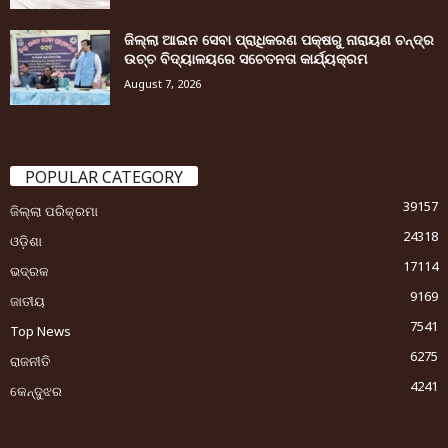
ଜିଲ୍ଲା ଆଇନ ସେବା ପ୍ରାଧିକରଣ ପକ୍ଷରୁ ନାରାୟଣ ଚନ୍ଦ୍ର
ଉଚ୍ଚ ବିଦ୍ୟାଳୟରେ ସଚେତନତା କାର୍ଯ୍ୟକ୍ରମ
August 7, 2026
POPULAR CATEGORY
39157
ଜିଲ୍ଲା ପରିକ୍ରମା
24318
ଓଡ଼ିଶା
17114
ଭଦ୍ରକ
9169
ଜାତୀୟ
7541
Top News
6275
ରାଜନୀତି
4241
କେନ୍ଦୁଝର