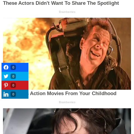
0
0
0
0