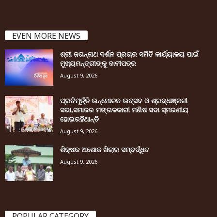
EVEN MORE NEWS
ଶ୍ରୀ ଜଗନ୍ନାଥ ଦର୍ଶନ ପ୍ରଚାର ସମିତି କାର୍ଯ୍ୟାଳୟ ପାଇଁ
ମୁଖ୍ୟମନ୍ତ୍ରୀଙ୍କୁ ଦାବୀପତ୍ର
August 9, 2026
ପ୍ରତିମୂର୍ତ୍ତି ଉନ୍ମୋଚନ ଉତ୍ସବ ଓ ଶ୍ରଦ୍ଧାଞ୍ଜଳୀ
ସଭା,ସମାଜର ମଙ୍ଗଳକାରୀ ମଣିଷ ସଦା ସ୍ମରଣୀୟ
ହୋଇରହିଥାନ୍ତି
August 9, 2026
ଶିକ୍ଷକ ଅଶୋକ ଖିଲାର ସମ୍ବର୍ଦ୍ଧିତ
August 9, 2026
POPULAR CATEGORY