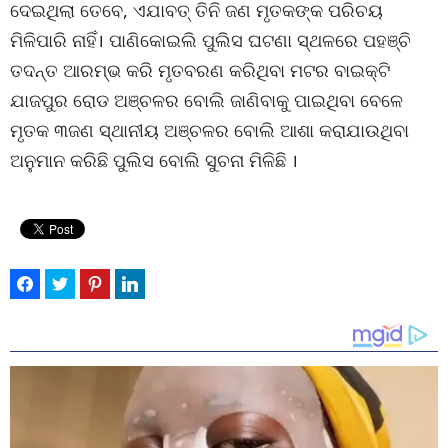
ଦେଇଥିଲା ‌ତେବେ, ଏଯାବତ୍ ତିନି ଜଣ ମୃତକଙ୍କ ପରିଚୟ
ମିଳିପାରି ନାହିଁ। ପାଣିକୋଇଲି ପୁଲିସ ଘଟଣା ସ୍ଥଳରେ ପହଞ୍ଚି
ତଦନ୍ତ ଆରମ୍ଭ କରି ମୃତବରଣ କରିଥିବା ମଟର ବାଇକ୍‌ଟି
ଯାଜପୁର ରୋଡ ଅଞ୍ଚଳର ବୋଲି ଜାଣିବାକୁ ପାଇଥିବା ବେଳେ
ମୃତକ ୩ଜଣ ସ୍ଥାନୀୟ ଅଞ୍ଚଳର ବୋଲି ଆଶା କରାଯାଉଥିବା
ଅନୁମାନ କରିଛି ପୁଲିସ ବୋଲି ସୁଚନା ମିଳିଛି ।