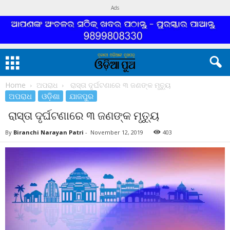
Ads
Home
ଅପରାଧ
ରାସ୍ତା ଦୃର୍ଘଟଣାରେ ୩ ଜଣଙ୍କ ମୃତ୍ୟୁ
ଅପରାଧ
ଓଡ଼ିଶା
ଯାଜପୁର
ରାସ୍ତା ଦୃର୍ଘଟଣାରେ ୩ ଜଣଙ୍କ ମୃତ୍ୟୁ
By
Biranchi Narayan Patri
-
November 12, 2019
403