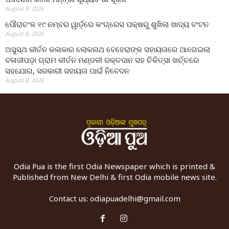
August 9, 2026
ପୌରାଚଂଳ ୧୯ ନମ୍ବର ୱାର୍ଡ଼ରେ କଂଗ୍ରେସ ପକ୍ଷରୁ ଶୁଖିଲା ଖାଦ୍ୟ ବଂଟନ
August 8, 2026
ଅସୁସ୍ଥ କୀର୍ତନ କଳାକାର ଲୋକନାଥ ବେହେରାଙ୍କ ସହାୟତାରେ ଆଗେଇଲା
ବଳାଜୀପଡ଼ା ଗ୍ରାମ କୀର୍ତନ ମଣ୍ଡଳୀ ରକ୍ତଦାନ ସହ ଚିକିତ୍ସା ଖର୍ଚ୍ଚରେ
ସହଯୋଗ, ସରକାରୀ ସହାୟତା ପାଇଁ ନିବେଦନ
August 8, 2026
Odia Pua is the first Odia Newspaper which is printed &
Published from New Delhi & first Odia mobile news site.
Contact us:
odiapuadelhi@gmail.com