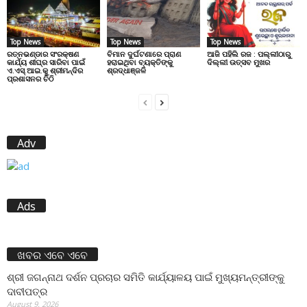
Top News
Top News
Top News
ରତ୍ନଭଣ୍ଡାର ସଂରକ୍ଷଣ
ବିମାନ ଦୁର୍ଘଟଣାରେ ପ୍ରାଣ
ଆଜି ପହିଲି ରଜ : ପଲ୍ଲୀଠାରୁ
କାର୍ଯ୍ୟ ଶୀଘ୍ର ସାରିବା ପାଇଁ
ହରାଇଥିବା ବ୍ୟକ୍ତିଙ୍କୁ
ଦିଲ୍ଲୀ ଉତ୍ସବ ମୁଖର
ଏ.ଏସ୍.ଆଇ.କୁ ଶ୍ରୀମନ୍ଦିର
ଶ୍ରଦ୍ଧାଞ୍ଜଳି
ପ୍ରଶାସନର ଚିଠି
Adv
Ads
ଖବର ଏବେ ଏବେ
ଶ୍ରୀ ଜଗନ୍ନାଥ ଦର୍ଶନ ପ୍ରଚାର ସମିତି କାର୍ଯ୍ୟାଳୟ ପାଇଁ ମୁଖ୍ୟମନ୍ତ୍ରୀଙ୍କୁ
ଦାବୀପତ୍ର
August 9, 2026