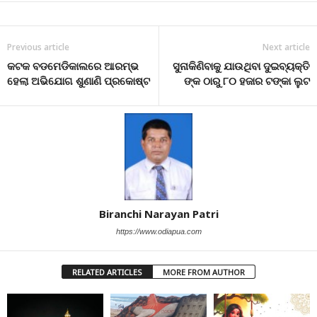
Previous article
Next article
କଟକ ବଡମେଡିକାଲରେ ଆରମ୍ଭ
ସୁନାକିଣିବାକୁ ଯାଉଥିବା ଦୁଇବ୍ୟକ୍ତି
ହେଲା ଅଭିଯୋଗ ଶୁଣାଣି ପ୍ରକୋଷ୍ଟ
ଙ୍କ ଠାରୁ ୮୦ ହଜାର ଟଙ୍କା ଲୁଟ
Biranchi Narayan Patri
https://www.odiapua.com
RELATED ARTICLES
MORE FROM AUTHOR