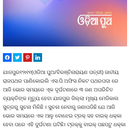
ଯାଜପୁର୧୨ା୧୧(ଓଡିଆ ପୁଅ/ବିରଞ୍ଚିନାରାୟଣ ପତ୍ରୀ) ଜାତୀୟ
ରାଜପଥର ପାଣିକୋଇଲି ଏସ.ପି ଅଫିସ ନିକଟ ପଥରପଦା ରେ
ଆଜି ଭୋର ସମୟରେ ଏ୍‌କ ଦୃର୍ଘଟଣାରେ ୩ ଜଣ ଅପରିଚିତ
ବ୍ୟକ୍ତିଙ୍କ ମୃତ୍ୟୁ ହେବା ଯାଜପୁର ଜିଲ୍ଲା ମୂଖ୍ୟ ମେଡିକାଲ
ସୁତ୍ରରୁ ସୁଚନା ମିଳିଛି । ସୁଚନା ନେବାରୁ ଜଣାପଡିଛି ଯେ ଆଜି
ଭୋର ସମୟରେ ଏକ ଆଳୁ ବୋଝେଇ ଟ୍ରକ୍ ସହ ବାଇକ୍ ଧକ୍କା
ହେବା ପରେ ଏହି ଦୁର୍ଘଟଣା ଘଟିଛି। ଟ୍ରକ୍‌କୁ ବାଇକ୍ ପଛପଟୁ ଧକ୍କା