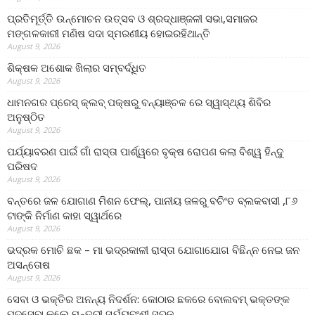
ପ୍ରତିମୂର୍ତ୍ତି ଉନ୍ମୋଚନ ଉତ୍ସବ ଓ ଶ୍ରଦ୍ଧାଞ୍ଜଳୀ ସଭା,ସମାଜର
ମଙ୍ଗଳକାରୀ ମଣିଷ ସଦା ସ୍ମରଣୀୟ ହୋଇରହିଥାନ୍ତି
August 9, 2026
ଶିକ୍ଷକ ଅଶୋକ ଖିଲାର ସମ୍ବର୍ଦ୍ଧିତ
August 9, 2026
ଧାମନଗର ପ୍ରେସ୍ କ୍ଲବ୍ ପକ୍ଷରୁ ବନ୍ୟାଞ୍ଚଳ ରେ ସ୍ୱାସ୍ଥ୍ୟ ଶିବିର
ଅନୁଷ୍ଠିତ
August 9, 2026
ପର୍ଯ୍ୟାବରଣ ପାଇଁ ଗାଁ ରାସ୍ତା ପାର୍ଶ୍ୱରେ ବୃକ୍ଷ ରୋପଣ କଲା ବିଶ୍ୱ ହିନ୍ଦୁ
ପରିଷଦ
August 9, 2026
ବନ୍ତରେ ଜଳ ଯୋଗାଣ ମିଶନ ଫେଲ୍‌, ପାନୀୟ ଜଳରୁ ବଚିଂତ ବ୍ଲକବାସୀ ,୮୬
ଟାଙ୍କି ନିର୍ମାଣ କାହା ସ୍ୱାର୍ଥରେ
August 9, 2026
ଭଦ୍ରକ ମୋଚି ଛକ – ମା ଭଦ୍ରକାଳୀ ରାସ୍ତା ଯୋଗାଯୋଗ ବିଛିନ୍ନ ନେଇ ଜନ
ଅସନ୍ତୋଷ
August 9, 2026
ସେବା ଓ ଭକ୍ତିର ଅନନ୍ୟ ନିଦର୍ଶନ: କୋଠାର ଛକରେ ବୋଲବମ୍ ଭକ୍ତଙ୍କ
ପଦସେବା କଲେ ମନ୍ତ୍ରୀ ସୂର୍ଯ୍ୟବଂଶୀ ସୂରଜ