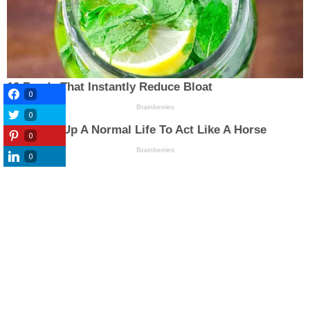
0
0
0
0