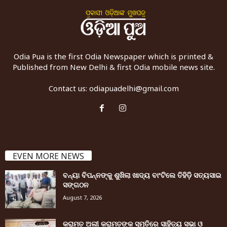
Odia Pua is the first Odia Newspaper which is printed &
Published from New Delhi & first Odia mobile news site.
Contact us:
odiapuadelhi@gmail.com
EVEN MORE NEWS
ବନ୍ୟା ବିପନ୍ନଙ୍କୁ ଶୁଖିଲା ଖାଦ୍ୟ ବାଂଟିଲେ ତିହିଡି଼ ସତ୍ୟସାଇ
ସଙ୍ଗଠନ
August 7, 2026
କରାମତ ଅଲୀ କରାମତଙ୍କ ସ୍ମୃତିରେ ସାହିତ୍ୟ ସଭା ଓ