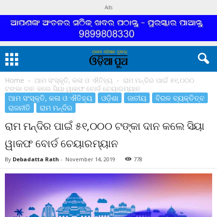
Ads
Home
ଆମ ସଂସ୍କୃତି, କଳା ଓ ଐତିହ୍ୟ
ରାମ ମନ୍ଦିର ପାଇଁ ୫୧,୦୦୦
ଟଙ୍କା ଦାନ କଲେ ସିୟା ୱାକଫ ବୋର୍ଡ ଚେୟାରମ୍ୟାନ
ଆମ ସଂସ୍କୃତି, କଳା ଓ ଐତିହ୍ୟ
ଓଡ଼ିଶା
ଜାତୀୟ
ବିରଳ ବ୍ୟକ୍ତିତ୍ବ
ରାଜନୀତି
ରାମ ମନ୍ଦିର
ରାମ ମନ୍ଦିର ପାଇଁ ୫୧,୦୦୦ ଟଙ୍କା ଦାନ କଲେ ସିୟା
ୱାକଫ ବୋର୍ଡ ଚେୟାରମ୍ୟାନ
By
Debadatta Rath
-
November 14, 2019
778