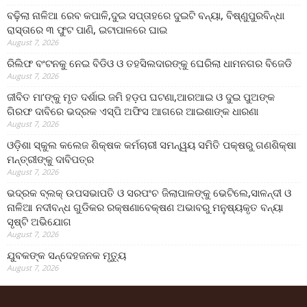
ବଢ଼ିଲା ନାଳିଆ ରେବ କପାଳି,ଦୁଇ ସପ୍ତାହରେ ଦୁଇଟି ବନ୍ୟା, ବିଷ୍ଣୁପୁରବିନ୍ଧା
ରାସ୍ତାରେ ୩ ଫୁଟ ପାଣି, ଇଟାପାଳରେ ଘାଇ
August 7, 2026
ରିଲିଫ ବଂଟନକୁ ନେଇ ବିଡିଓ ଓ ତହସିଲଦାରଙ୍କୁ ଘେରିଲା ଧାମନଗର ବିଜେଡି
August 7, 2026
ଜୀବିତ ମା’ଙ୍କୁ ମୃତ ଦର୍ଶାଇ ଜମି ହଡ଼ପ ଘଟଣା,ଆରଆଇ ଓ ଦୁଇ ପୁଅଙ୍କ
ଗିରଫ ଦାବିରେ ଭଦ୍ରକ ଏସ୍‌ପି ଅଫିସ ଆଗରେ ଆଇଶାଙ୍କ ଧାରଣା
August 7, 2026
ଓଡ଼ିଶା ସ୍କୁଲ କଲେଜ ଶିକ୍ଷକ କର୍ମଚାରୀ ସମନ୍ୱୟ ସମିତି ପକ୍ଷରୁ ଗଣଶିକ୍ଷା
ମନ୍ତ୍ରୀଙ୍କୁ ଦାବିପତ୍ର
August 7, 2026
ଭଦ୍ରକ ବ୍ଲକ୍ ଉପସଭାପତି ଓ ସରପଂଚ ଜିଲାପାଳଙ୍କୁ ଭେଟିଲେ,ସାଳନ୍ଦୀ ଓ
ନାଳିଆ ନଦୀବନ୍ଧ ଗୁଡିକର ରକ୍ଷଣାବେକ୍ଷଣ ଅଭାବରୁ ମନୁଷ୍ୟକୃତ ବନ୍ୟା
ସୃଷ୍ଟି ଅଭିଯୋଗ
August 7, 2026
ଯୁବକଙ୍କ ସନ୍ଦେହଜନକ ମୃତ୍ୟୁ
August 7, 2026