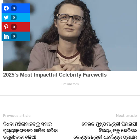
0
0
0
0
Previous article
Next article
ବିଧବା ମହିଳାମାନଙ୍କୁ ସମାଜ
କେରଳ ମୁଖ୍ୟମନ୍ତ୍ରୀ ପିନାରାୟୀ
ମୁଖ୍ୟସ୍ରୋତରେ ସାମିଲ କରିବା
ବିଜୟନ୍ ଙ୍କୁ ଭେଟିଲେ
ଜରୁରୀ;ବାବା ବଳିଆ
କେନ୍ଦ୍ରମନ୍ତ୍ରୀ ଧର୍ମେନ୍ଦ୍ର ପ୍ରଧାନ