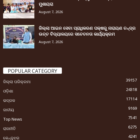
ମୁଶାୟରା
August 7, 2026
ଜିଲ୍ଲା ଆଇନ ସେବା ପ୍ରାଧିକରଣ ପକ୍ଷରୁ ନାରାୟଣ ଚନ୍ଦ୍ର
ଉଚ୍ଚ ବିଦ୍ୟାଳୟରେ ସଚେତନତା କାର୍ଯ୍ୟକ୍ରମ
August 7, 2026
POPULAR CATEGORY
39157
ଜିଲ୍ଲା ପରିକ୍ରମା
24318
ଓଡ଼ିଶା
17114
ଭଦ୍ରକ
9169
ଜାତୀୟ
7541
Top News
6275
ରାଜନୀତି
4241
କେନ୍ଦୁଝର