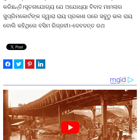
କରିଛନ୍ତି।ସୂଚନାଯୋଗ୍ୟ ଯେ ଅଯୋଧ୍ୟା ବିବାଦ ମାମଲାର
ସୁପ୍ରିମକୋର୍ଟଙ୍କ ଦ୍ୱାରା ରାୟ ପ୍ରକାଶ ପରେ ସବୁଠୁ ଭଲ ରାୟ
ବୋଲି କହିଥିଲେ ବସିମ ରିଜ୍ଜବୀ।-ଦେବଦତ୍ତ ରଥ