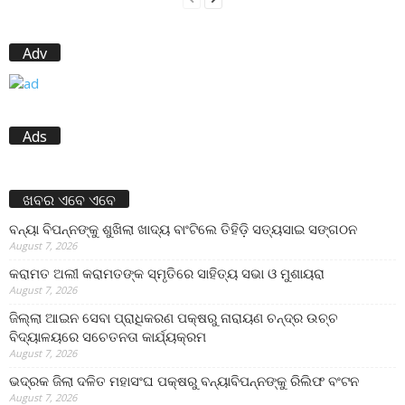
Adv
Ads
ଖବର ଏବେ ଏବେ
ବନ୍ୟା ବିପନ୍ନଙ୍କୁ ଶୁଖିଲା ଖାଦ୍ୟ ବାଂଟିଲେ ତିହିଡି଼ ସତ୍ୟସାଇ ସଙ୍ଗଠନ
August 7, 2026
କରାମତ ଅଲୀ କରାମତଙ୍କ ସ୍ମୃତିରେ ସାହିତ୍ୟ ସଭା ଓ ମୁଶାୟରା
August 7, 2026
ଜିଲ୍ଲା ଆଇନ ସେବା ପ୍ରାଧିକରଣ ପକ୍ଷରୁ ନାରାୟଣ ଚନ୍ଦ୍ର ଉଚ୍ଚ
ବିଦ୍ୟାଳୟରେ ସଚେତନତା କାର୍ଯ୍ୟକ୍ରମ
August 7, 2026
ଭଦ୍ରକ ଜିଲା ଦଳିତ ମହାସଂଘ ପକ୍ଷରୁ ବନ୍ୟାବିପନ୍ନଙ୍କୁ ରିଲିଫ ବଂଟନ
August 7, 2026