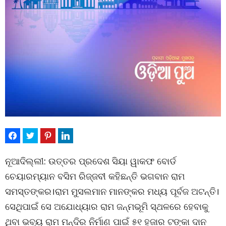
ନୂଆଦିଲ୍ଲୀ: ଉତ୍ତର ପ୍ରଦେଶ ସିୟା ୱାକଫ ବୋର୍ଡ
ଚେୟାରମ୍ୟାନ ବସିମ ରିଜ୍ଜବୀ କହିଛନ୍ତି ଭଗବାନ ରାମ
ସମସ୍ତଙ୍କର।ରାମ ମୁସଲମାନ ମାନଙ୍କର ମଧ୍ୟ ପୂର୍ବଜ ଅଟନ୍ତି।
ସେଥିପାଇଁ ସେ ଅଯୋଧ୍ୟାର ରାମ ଜନ୍ମଭୂମି ସ୍ଥଳରେ ହେବାକୁ
ଥିବା ଭବ୍ୟ ରାମ ମନ୍ଦିର ନିର୍ମାଣ ପାଇଁ ୫୧ ହଜାର ଟଙ୍କା ଦାନ