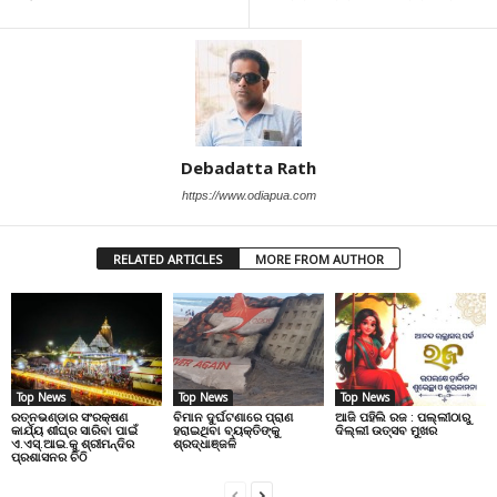
Debadatta Rath
https://www.odiapua.com
RELATED ARTICLES
MORE FROM AUTHOR
Top News
Top News
Top News
ରତ୍ନଭଣ୍ଡାର ସଂରକ୍ଷଣ
ବିମାନ ଦୁର୍ଘଟଣାରେ ପ୍ରାଣ
ଆଜି ପହିଲି ରଜ : ପଲ୍ଲୀଠାରୁ
କାର୍ଯ୍ୟ ଶୀଘ୍ର ସାରିବା ପାଇଁ
ହରାଇଥିବା ବ୍ୟକ୍ତିଙ୍କୁ
ଦିଲ୍ଲୀ ଉତ୍ସବ ମୁଖର
ଏ.ଏସ୍.ଆଇ.କୁ ଶ୍ରୀମନ୍ଦିର
ଶ୍ରଦ୍ଧାଞ୍ଜଳି
ପ୍ରଶାସନର ଚିଠି