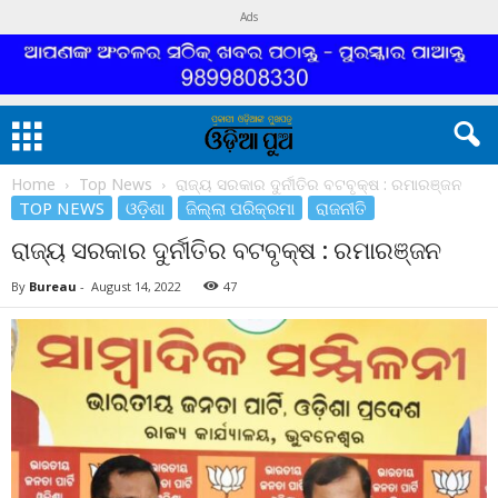
Ads
Home
Top News
ରାଜ୍ୟ ସରକାର ଦୁର୍ନୀତିର ବଟବୃକ୍ଷ : ରମାରଞ୍ଜନ
TOP NEWS
ଓଡ଼ିଶା
ଜିଲ୍ଲା ପରିକ୍ରମା
ରାଜନୀତି
ରାଜ୍ୟ ସରକାର ଦୁର୍ନୀତିର ବଟବୃକ୍ଷ : ରମାରଞ୍ଜନ
By
Bureau
-
August 14, 2022
47