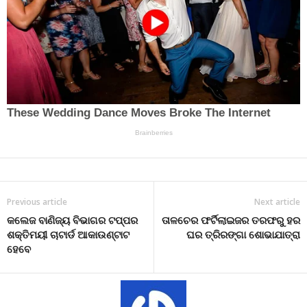
Previous article
Next article
କଲେଜ ବାଣିଜ୍ୟ ବିଭାଗର ଟପ୍ପର
ତାଳଚେର ଫର୍ଟିଲାଇଜର ତରଫରୁ ହର
ଶକ୍ତିମୟୀ ଚାଟାର୍ଡ ଆକାଉଣ୍ଟାଟ
ଘର ତ୍ରିରଙ୍ଗା ଶୋଭାଯାତ୍ରା
ହେବେ