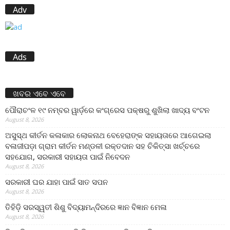
Adv
Ads
ଖବର ଏବେ ଏବେ
ପୌରାଚଂଳ ୧୯ ନମ୍ବର ୱାର୍ଡ଼ରେ କଂଗ୍ରେସ ପକ୍ଷରୁ ଶୁଖିଲା ଖାଦ୍ୟ ବଂଟନ
August 8, 2026
ଅସୁସ୍ଥ କୀର୍ତନ କଳାକାର ଲୋକନାଥ ବେହେରାଙ୍କ ସହାୟତାରେ ଆଗେଇଲା
ବଳାଜୀପଡ଼ା ଗ୍ରାମ କୀର୍ତନ ମଣ୍ଡଳୀ ରକ୍ତଦାନ ସହ ଚିକିତ୍ସା ଖର୍ଚ୍ଚରେ
ସହଯୋଗ, ସରକାରୀ ସହାୟତା ପାଇଁ ନିବେଦନ
August 8, 2026
ସରକାରୀ ଘର ଯାହା ପାଇଁ ସାତ ସପନ
August 8, 2026
ତିହିଡି଼ ସରସ୍ୱତୀ ଶିଶୁ ବିଦ୍ୟାମନ୍ଦିରରେ ଜ୍ଞାନ ବିଜ୍ଞାନ ମେଳା
August 8, 2026