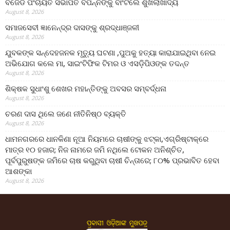
ବିଜେଡି ପଂଚାୟତ ସଭାପତି ବିପନ୍ନଙ୍କୁ ବାଂଟିଲେ ଶୁଖିଲାଖାଦ୍ୟ
August 8, 2026
ସମାଜସେବୀ ଜ୍ଞାନେନ୍ଦ୍ର ଦାସଙ୍କୁ ଶ୍ରଦ୍ଧାଞ୍ଜଳୀ
August 8, 2026
ଯୁବକଙ୍କ ସନ୍ଦେହଜନକ ମୃତ୍ୟୁ ଘଟଣା ,ପୁଅକୁ ହତ୍ୟା କାରାଯାଇଥିବା ନେଇ
ଅଭିଯୋଗ କଲେ ମା, ସାଇଂଟିଫିକ ଟିମର ଓ ଏସଡ଼ିପିଓଙ୍କ ତଦନ୍ତ
August 8, 2026
ଶିକ୍ଷକ ସୁଧାଂଶୁ ଶେଖର ମହାନ୍ତିଙ୍କୁ ଅବସର ସମ୍ବର୍ଦ୍ଧନା
August 8, 2026
ଚରଣ ଦାସ ଥିଲେ ଜଣେ ନୀତିନିଷ୍ଠ ବ୍ୟକ୍ତି
August 8, 2026
ଧାମନଗରରେ ଧାନକିଣା ନୂଆ ନିୟମରେ ଚାଷୀଙ୍କୁ ଝଟ୍‌କା,ଏଗ୍ରିଷ୍ଟାକ୍‌ରେ
ମାତ୍ର ୧୦ ହଜାର; ନିଜ ନାମରେ ଜମି ନଥିଲେ ଟୋକନ ଅନିଶ୍ଚିତ,
ପୂର୍ବପୁରୁଷଙ୍କ ଜମିରେ ଚାଷ କରୁଥିବା ଚାଷୀ ଚିନ୍ତାରେ; ୮୦% ପ୍ରଭାବିତ ହେବା
ଆଶଙ୍କା
August 8, 2026