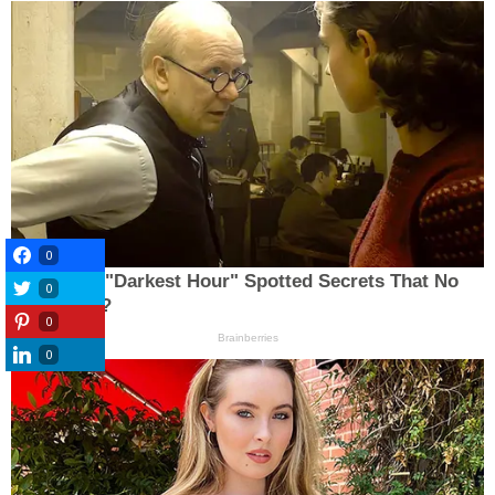
0
0
0
0