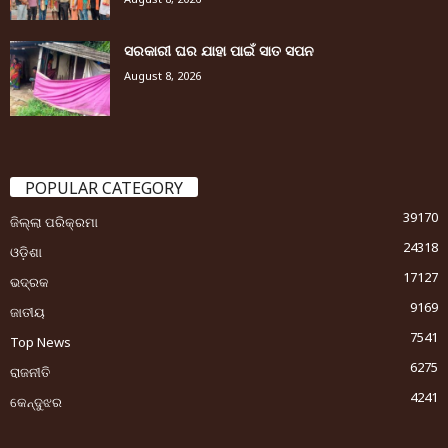
ସରକାରୀ ଘର ଯାହା ପାଇଁ ସାତ ସପନ
August 8, 2026
POPULAR CATEGORY
39170
ଜିଲ୍ଲା ପରିକ୍ରମା
24318
ଓଡ଼ିଶା
17127
ଭଦ୍ରକ
9169
ଜାତୀୟ
7541
Top News
6275
ରାଜନୀତି
4241
କେନ୍ଦୁଝର