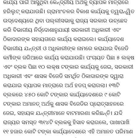
କାର୍ଯ୍ୟ ପାଇଁ ଆସୁଥିବା କେନ୍ଦ୍ରୀୟ ଅର୍ଥକୁ ବ୍ୟାପକ ମାତ୍ରାରେ
ହରିଲୁଟ୍ କରାଯାଉଛି। ଗ୍ରାମାଂଚଳର ବିକାଶ କାର୍ଯ୍ୟକୁ ତ୍ୱରାନ୍ୱିତ
ଉଦ୍ଦେଶ୍ୟରେ ଥିବା ପଲ୍ଲୀସଭାକୁ ରାଜ୍ୟ ସରକାର ଉଚ୍ଛେଦ
କରି ବିଭାଗୀୟ ନିର୍ଦ୍ଦୋଶାନୁଯାୟୀ ସରକାରୀ ଅଧିକାରୀ ଏବଂ
ଠିକାଦାରଙ୍କ ସହାୟତାରେ କାର୍ଯ୍ୟ କରାଇଲେ। କାର୍ଯ୍ୟାଦେଶ
ବିଭାଗୀୟ ଯନ୍ତ୍ରୀ ଓ ଅଧିକାରୀଙ୍କ ନାମରେ କରାଯାଇ ବିଜେଡି
କର୍ମୀଙ୍କ ଜରିଆରେ କାର୍ଯ୍ୟ କରାଯାଉଛି। ପଂଚାୟତ ପିଛା ୫ ଲକ୍ଷ
ଏବଂ ବ୍ଲକ ପିଛା ୧୦ ଲକ୍ଷ ଟଙ୍କାର କାର୍ଯ୍ୟକୁ ଜେଇ, ସରକାରୀ
ଅଧିକାରୀ ଏବଂ ଶାସକ ବିଜେଡି ସମର୍ଥିତ ଠିକାଦାରଙ୍କ ଦ୍ୱାରା
କରାଯାଇ ବ୍ୟାପକ ମାତ୍ରାରେ ଅର୍ଥ ହଡପ୍ କରାଗଲା। ୧୩ଟି
ବ୍ଲକରେ ୪୫୦ କୋଟି ଟଙ୍କାର କାର୍ଯ୍ୟାଦେଶରେ ୯ କୋଟି
ଟଙ୍କାର ଅମାନତ୍ ଅର୍ଥକୁ ଶାସକ ବିଜେଡିର ପ୍ରୋତ୍ସାହନରେ
ଜେଇ, ସହାୟକ ଯନ୍ତ୍ରୀମାନେ ବାଟମାରଣା କରିଛନ୍ତି। ଯଦି
ରାଜ୍ୟର ସମସ୍ତ ୩୧୪ଟି ବ୍ଲକକୁ ହିସାବ କରାଗଲେ, ପାଖାପାଖି
୧୧ ହଜାର କୋଟି ଟଙ୍କା କାର୍ଯ୍ୟାଦେଶରେ ଏହି ଅମାନତ ପରିମାଣ