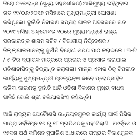
ଜିରୋ ଟଲେରାନ୍ସ (ଶୂନ୍ୟ ସହନଶୀଳତା) ଆଭିମୁଖ୍ୟ ରହିଥିବାର
ଗତ ୧୧/୦୬/୨୦୧୭ ମସିହାରେ ମୁଖ୍ୟମନ୍ତ୍ରୀ ଘୋଷଣା
କରିଥିଲେ। ଦୁର୍ନୀତି ନିବାରଣ ସପ୍ତାହ ପାଳନ ଅବସରରେ ଗତ
୨୦୧୯ ମସିହା ଅକ୍ଟୋବର ୧୦ରେ ମୁଖ୍ୟମନ୍ତ୍ରୀ ରାଜ୍ୟ
ସରକାରଙ୍କ ଶାସନ ସଚିବ / ବିଭାଗୀୟ ନିର୍ଦ୍ଦେଶକ /
ଜିଲ୍ଲାପାଳମାନଙ୍କୁ ଦୁର୍ନୀତି ବିରୋଧୀ ଶପଥ ପାଠ କରାଇଲେ। ୩-ଟି
/ ୫-ଟିର ବ୍ୟାପକ ମାତ୍ରରେ ପ୍ରଚାର ଓ ପ୍ରସାର କରାଯାଇ
ଓଡିଶାବାସିଙ୍କୁ ବିଭ୍ରାନ୍ତ କରାଗଲା। ମାତ୍ର ଏହାର ଠିକ୍ ବିପରୀତ
କାର୍ଯ୍ୟକୁ ମୁଖ୍ୟମନ୍ତ୍ରୀ ପ୍ରତ୍ୟକ୍ଷ ଭାବେ ପ୍ରୋତ୍ସାହିତ
କରିବା କାରଣରୁ ଦୁର୍ନୀତି ଆଜି ଓଡିଶା ବିକାଶର ମୁଖ୍ୟ ବାଧକ
ସାଜିଛି ବୋଲି ଶ୍ରୀ ବଳିୟାରସିଂହ କହିଛନ୍ତି।
ଆଜି ରାଜ୍ୟର ଯେକୈାଣସି ଉନ୍ନୟନମୁଳକ କାର୍ଯ୍ୟ ପାଇଁ ପିସିର
ମାତ୍ରା ସର୍ବନିମ୍ନ ୧୬ ରୁ ୧୮ ପ୍ରତିଶତକୁ ପହଂଚିଲାଣି। ୧୪ର୍ଦ୍ଦଶ ଓ
୧୫ଦଶ ଅର୍ଥ କମିଶନ ସୁପାରିଶ ଆଧାରରେ ରାଜ୍ୟର ବିକାଶମୁଳକ