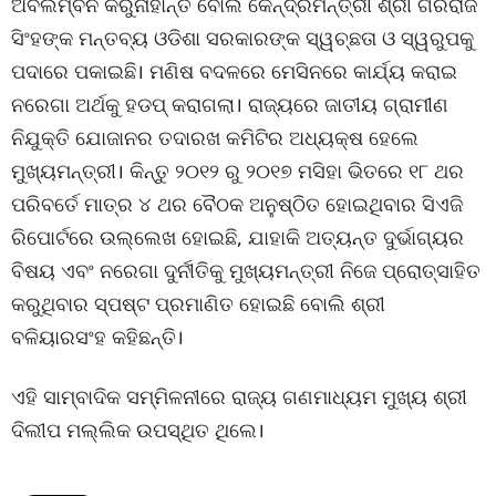
ଅବଲମ୍ବନ କରୁନାହାନ୍ତି ବୋଲି କେନ୍ଦ୍ରମନ୍ତ୍ରୀ ଶ୍ରୀ ଗିରିରାଜ
ସିଂହଙ୍କ ମନ୍ତବ୍ୟ ଓଡିଶା ସରକାରଙ୍କ ସ୍ୱଚ୍ଛତା ଓ ସ୍ୱରୁପକୁ
ପଦାରେ ପକାଇଛି। ମଣିଷ ବଦଳରେ ମେସିନରେ କାର୍ଯ୍ୟ କରାଇ
ନରେଗା ଅର୍ଥକୁ ହଡପ୍ କରାଗଲା। ରାଜ୍ୟରେ ଜାତୀୟ ଗ୍ରାମୀଣ
ନିଯୁକ୍ତି ଯୋଜାନର ତଦାରଖ କମିଟିର ଅଧ୍ୟକ୍ଷ ହେଲେ
ମୁଖ୍ୟମନ୍ତ୍ରୀ। କିନ୍ତୁ ୨୦୧୨ ରୁ ୨୦୧୭ ମସିହା ଭିତରେ ୧୮ ଥର
ପରିବର୍ତେ ମାତ୍ର ୪ ଥର ବୈଠକ ଅନୁଷ୍ଠିତ ହୋଇଥିବାର ସିଏଜି
ରିପୋର୍ଟରେ ଉଲ୍ଲେଖ ହୋଇଛି, ଯାହାକି ଅତ୍ୟନ୍ତ ଦୁର୍ଭାଗ୍ୟର
ବିଷୟ ଏବଂ ନରେଗା ଦୁର୍ନୀତିକୁ ମୁଖ୍ୟମନ୍ତ୍ରୀ ନିଜେ ପ୍ରୋତ୍ସାହିତ
କରୁଥିବାର ସ୍ପଷ୍ଟ ପ୍ରମାଣିତ ହୋଇଛି ବୋଲି ଶ୍ରୀ
ବଳିୟାରସଂହ କହିଛନ୍ତି।
ଏହି ସାମ୍ବାଦିକ ସମ୍ମିଳନୀରେ ରାଜ୍ୟ ଗଣମାଧ୍ୟମ ମୁଖ୍ୟ ଶ୍ରୀ
ଦିଲୀପ ମଲ୍ଲିକ ଉପସ୍ଥିତ ଥିଲେ।