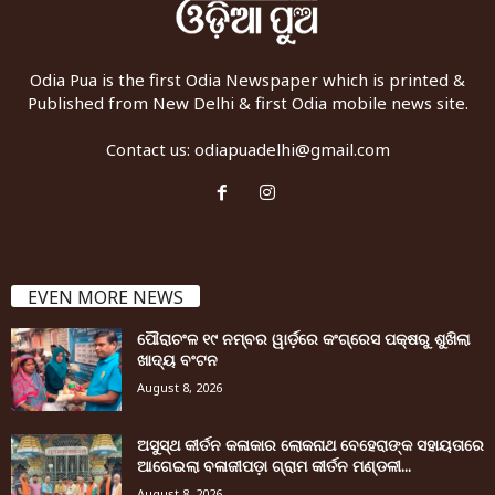
Odia Pua is the first Odia Newspaper which is printed &
Published from New Delhi & first Odia mobile news site.
Contact us:
odiapuadelhi@gmail.com
EVEN MORE NEWS
ପୌରାଚଂଳ ୧୯ ନମ୍ବର ୱାର୍ଡ଼ରେ କଂଗ୍ରେସ ପକ୍ଷରୁ ଶୁଖିଲା
ଖାଦ୍ୟ ବଂଟନ
August 8, 2026
ଅସୁସ୍ଥ କୀର୍ତନ କଳାକାର ଲୋକନାଥ ବେହେରାଙ୍କ ସହାୟତାରେ
ଆଗେଇଲା ବଳାଜୀପଡ଼ା ଗ୍ରାମ କୀର୍ତନ ମଣ୍ଡଳୀ...
August 8, 2026