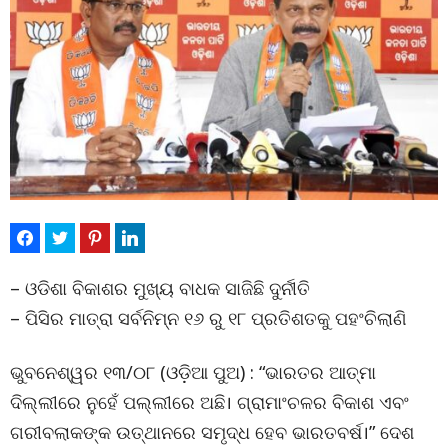
– ଓଡିଶା ବିକାଶର ମୁଖ୍ୟ ବାଧକ ସାଜିଛି ଦୁର୍ନୀତି
– ପିସିର ମାତ୍ରା ସର୍ବନିମ୍ନ ୧୬ ରୁ ୧୮ ପ୍ରତିଶତକୁ ପହଂଚିଲାଣି
ଭୁବନେଶ୍ୱର ୧୩/୦୮ (ଓଡ଼ିଆ ପୁଅ) : “ଭାରତର ଆତ୍ମା
ଦିଲ୍ଲୀରେ ନୁହେଁ ପଲ୍ଲୀରେ ଅଛି। ଗ୍ରାମାଂଚଳର ବିକାଶ ଏବଂ
ଗରୀବଲାକଙ୍କ ଉତ୍‌ଥାନରେ ସମୃଦ୍ଧ ହେବ ଭାରତବର୍ଷ।” ଦେଶ