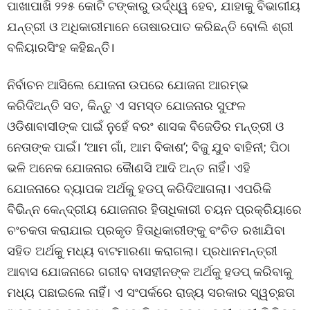
ପାଖାପାଖି ୨୨୫ କୋଟି ଟଙ୍କାରୁ ଉର୍ଦ୍ଧ୍ୱ ହେବ, ଯାହାକୁ ବିଭାଗୀୟ
ଯନ୍ତ୍ରୀ ଓ ଅଧିକାରୀମାନେ ତୋଷାରପାତ କରିଛନ୍ତି ବୋଲି ଶ୍ରୀ
ବଳିୟାରସିଂହ କହିଛନ୍ତି।
ନିର୍ବାଚନ ଆସିଲେ ଯୋଜନା ଉପରେ ଯୋଜନା ଆରମ୍ଭ
କରିଦିଅନ୍ତି ସତ, କିନ୍ତୁ ଏ ସମସ୍ତ ଯୋଜନାର ସୁଫଳ
ଓଡିଶାବାସୀଙ୍କ ପାଇଁ ନୁହେଁ ବରଂ ଶାସକ ବିଜେଡିର ମନ୍ତ୍ରୀ ଓ
ନେତାଙ୍କ ପାଇଁ। ‘ଆମ ଗାଁ, ଆମ ବିକାଶ’; ବିଜୁ ଯୁବ ବାହିନୀ; ପିଠା
ଭଳି ଅନେକ ଯୋଜନାର କୈାଣସି ଆଦି ଅନ୍ତ ନାହିଁ। ଏହି
ଯୋଜନାରେ ବ୍ୟାପକ ଅର୍ଥକୁ ହଡପ୍ କରିଦିଆଗଲା। ଏପରିକି
ବିଭିନ୍ନ କେନ୍ଦ୍ରୀୟ ଯୋଜନାର ହିତାଧିକାରୀ ଚୟନ ପ୍ରକ୍ରିୟାରେ
ଚଂଚକତା କରାଯାଇ ପ୍ରକୃତ ହିତାଧିକାରୀଙ୍କୁ ବଂଚିତ ରଖାଯିବା
ସହିତ ଅର୍ଥକୁ ମଧ୍ୟ ବାଟମାରଣା କରାଗଲା। ପ୍ରଧାନମନ୍ତ୍ରୀ
ଆବାସ ଯୋଜନାରେ ଗରୀବ ବାସହୀନଙ୍କ ଅର୍ଥକୁ ହଡପ୍ କରିବାକୁ
ମଧ୍ୟ ପଛାଇଲେ ନାହିଁ। ଏ ସଂପର୍କରେ ରାଜ୍ୟ ସରକାର ସ୍ୱଚ୍ଛତା