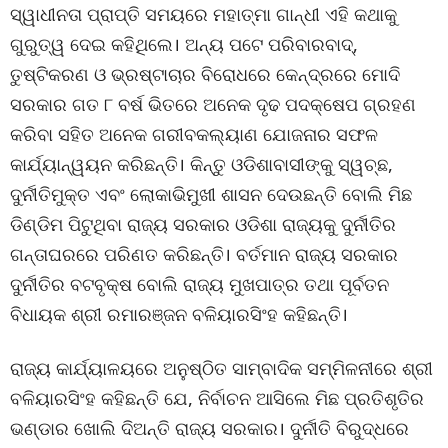
ସ୍ୱାଧୀନତା ପ୍ରାପ୍ତି ସମୟରେ ମହାତ୍ମା ଗାନ୍ଧୀ ଏହି କଥାକୁ
ଗୁରୁତ୍ୱ ଦେଇ କହିଥିଲେ। ଅନ୍ୟ ପଟେ ପରିବାରବାଦ୍‌,
ତୁଷ୍ଟିକରଣ ଓ ଭ୍ରଷ୍ଟାଚାର ବିରୋଧରେ କେନ୍ଦ୍ରରେ ମୋଦି
ସରକାର ଗତ ୮ ବର୍ଷ ଭିତରେ ଅନେକ ଦୃଢ ପଦକ୍ଷେପ ଗ୍ରହଣ
କରିବା ସହିତ ଅନେକ ଗରୀବକଲ୍ୟାଣ ଯୋଜନାର ସଫଳ
କାର୍ଯ୍ୟାନ୍ୱୟନ କରିଛନ୍ତି। କିନ୍ତୁ ଓଡିଶାବାସୀଙ୍କୁ ସ୍ୱଚ୍ଛ,
ଦୁର୍ନୀତିମୁକ୍ତ ଏବଂ ଲୋକାଭିମୁଖୀ ଶାସନ ଦେଉଛନ୍ତି ବୋଲି ମିଛ
ଡିଣ୍ଡିମ ପିଟୁଥିବା ରାଜ୍ୟ ସରକାର ଓଡିଶା ରାଜ୍ୟକୁ ଦୁର୍ନୀତିର
ଗନ୍ତାଘରରେ ପରିଣତ କରିଛନ୍ତି। ବର୍ତମାନ ରାଜ୍ୟ ସରକାର
ଦୁର୍ନୀତିର ବଟବୃକ୍ଷ ବୋଲି ରାଜ୍ୟ ମୁଖପାତ୍ର ତଥା ପୂର୍ବତନ
ବିଧାୟକ ଶ୍ରୀ ରମାରଞ୍ଜନ ବଳିୟାରସିଂହ କହିଛନ୍ତି।
ରାଜ୍ୟ କାର୍ଯ୍ୟାଳୟରେ ଅନୁଷ୍ଠିତ ସାମ୍ବାଦିକ ସମ୍ମିଳନୀରେ ଶ୍ରୀ
ବଳିୟାରସିଂହ କହିଛନ୍ତି ଯେ, ନିର୍ବାଚନ ଆସିଲେ ମିଛ ପ୍ରତିଶୃତିର
ଭଣ୍ଡାର ଖୋଲି ଦିଅନ୍ତି ରାଜ୍ୟ ସରକାର। ଦୁର୍ନୀତି ବିରୁଦ୍ଧରେ