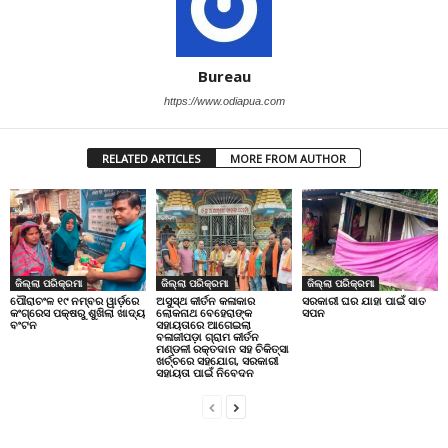
Bureau
https://www.odiapua.com
RELATED ARTICLES
MORE FROM AUTHOR
ଜିଲ୍ଲା ପରିକ୍ରମା
ଜିଲ୍ଲା ପରିକ୍ରମା
ଜିଲ୍ଲା ପରିକ୍ରମା
ପୌରାଚଂଳ ୧୯ ନମ୍ବର ୱାର୍ଡ଼ରେ
ଅସୁସ୍ଥ କୀର୍ତନ କଳାକାର
ସରକାରୀ ଘର ଯାହା ପାଇଁ ସାତ
କଂଗ୍ରେସ ପକ୍ଷରୁ ଶୁଖିଲା ଖାଦ୍ୟ
ଲୋକନାଥ ବେହେରାଙ୍କ
ସପନ
ବଂଟନ
ସହାୟତାରେ ଆଗେଇଲା
ବଳାଜୀପଡ଼ା ଗ୍ରାମ କୀର୍ତନ
ମଣ୍ଡଳୀ ରକ୍ତଦାନ ସହ ଚିକିତ୍ସା
ଖର୍ଚ୍ଚରେ ସହଯୋଗ, ସରକାରୀ
ସହାୟତା ପାଇଁ ନିବେଦନ