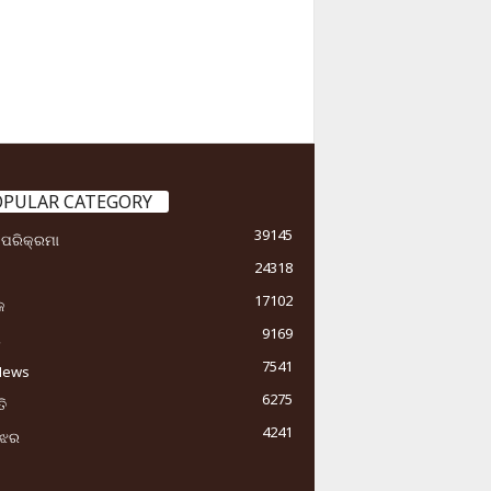
OPULAR CATEGORY
39145
ା ପରିକ୍ରମା
24318
17102
କ
9169
ୟ
7541
News
6275
ି
4241
ୁଝର