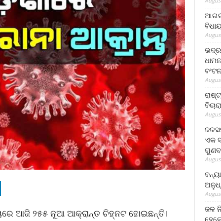
August
ଆଗରପ
ବିଧା
August
ଭଦ୍ର
ଧାମନ
ବଂଟ
August
ରାଷ୍
ବିଚାର
August
ଜଳସମ
ଏକ ସପ
ଗୁଣବ
August
ବନ୍ୟ
ଅନୁଧ
August
ଜଳ ନ
ୟରେ ଆଜି ୨୫୫ ନୂଆ ଆକ୍ରାନ୍ତ ଚିହ୍ନଟ ହୋଇଛନ୍ତି।
ହେଲେ