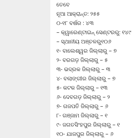
ତେବେ
ନୂଆ ଆକ୍ରାନ୍ତ: ୨୫୫
୦-୧୮ ବର୍ଷର : ୪୩
– କ୍ୱାରେଣ୍ଟାଇନ୍ ସେଣ୍ଟରରୁ: ୧୪୯
– ସ୍ଥାନୀୟ ଅଞ୍ଚଳରୁ୧୦୬
୧- ବାଲେଶ୍ୱର ଜିଲ୍ଲାରୁ – ୭
୨- ବରଗଡ଼ ଜିଲ୍ଲାରୁ – ୫
୩- ଭଦ୍ରକ ଜିଲ୍ଲାରୁ – ୩
୪- ବଲାଙ୍ଗୀର ଜିଲ୍ଲାରୁ – ୭
୫- କଟକ ଜିଲ୍ଲାରୁ – ୧୩
୬- ଦେବଗଡ଼ ଜିଲ୍ଲାରୁ – ୨
୭- ଗଜପତି ଜିଲ୍ଲାରୁ – ୬
୮- ଗଞ୍ଜାମ ଜିଲ୍ଲାରୁ – ୧
୯- ଜଗତସିଂହପୁର ଜିଲ୍ଲାରୁ – ୧
୧୦- ଯାଜପୁର ଜିଲ୍ଲାରୁ – ୬