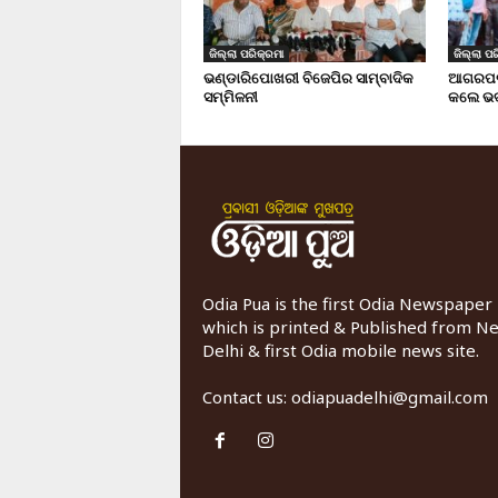
ଜିଲ୍ଲା ପରିକ୍ରମା
ଜିଲ୍ଲା ପର
ଭଣ୍ଡାରିପୋଖରୀ ବିଜେପିର ସାମ୍ବାଦିକ
ଆଗରପଡା
ସମ୍ମିଳନୀ
କଲେ ଭଦ
Odia Pua is the first Odia Newspaper
which is printed & Published from N
Delhi & first Odia mobile news site.
Contact us:
odiapuadelhi@gmail.com