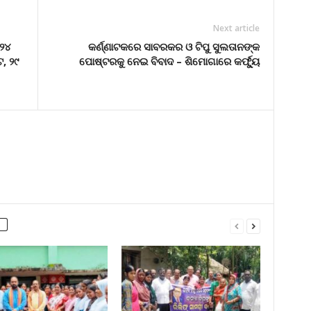
Next article
 ୨୪
କର୍ଣ୍ଣାଟକରେ ସାବରକର ଓ ଟିପୁ ସୁଲତାନଙ୍କ
, ୨୯
ପୋଷ୍ଟରକୁ ନେଇ ବିବାଦ – ଶିମୋଗାରେ କର୍ଫ୍ୟୁ