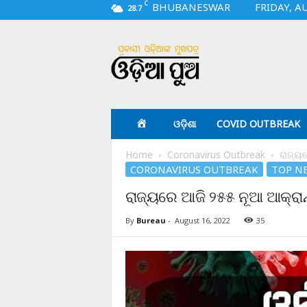
C
BHUBANESWAR
FRIDAY, A
28.7
O
d
i
a
p
u
a
ଓଡ଼ିଶା
COVID OUTBREAK
.
c
Home
Coronavirus Outbreak
ରାଜ୍ୟର
o
CORONAVIRUS OUTBREAK
TOP N
m
ରାଜ୍ୟରେ ଆଜି ୨୫୫ ନୂଆ ଆକ୍ରାନ
By
Bureau
-
August 16, 2022
35