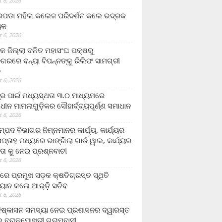
 6, 2026
ଡା ମହିଳା କଲେଜ ପରିଦର୍ଶନ କଲେ ଭଦ୍ରକ
ୟକ
 6, 2026
କ ଜିଲ୍ଲା ଦଳିତ ମହାସଂଘ ପକ୍ଷରୁ
ଗରରେ ବନ୍ୟା ବିପନ୍ନଙ୍କୁ ରିଲିଫ ସାମଗ୍ରୀ
ନ
 6, 2026
ଟ୍ର ପାଇଁ ମଧ୍ୟସ୍ଥତା ୩.୦ ମାଧ୍ୟମରେ
ାଧୀନ ମାମଲାଗୁଡ଼ିକର ସୌହାର୍ଦ୍ଦ୍ୟପୂର୍ଣ୍ଣ ସମାଧାନ
 6, 2026
୍ପଦ ବିଭାଗର ନିମ୍ନମାନର କାର୍ଯ୍ୟ, କାର୍ଯ୍ୟର
୍ତାହ ମଧ୍ୟରେ ଭାଙ୍ଗିଲା ଗାର୍ଡ ୱାଲ, କାର୍ଯ୍ୟର
ତା କୁ ନେଇ ପ୍ରଶ୍ନବାଚୀ
 6, 2026
ାରେ ପ୍ରମୁଖ ସଡ଼କ କ୍ଷତିଗ୍ରସ୍ତ ସ୍ଥିତି
୍ୟାନ କଲେ ଆର୍‌ଡ଼ି ସଚିବ
 6, 2026
ିଷ୍କାସନ ସମସ୍ୟା ନେଇ ପ୍ରଶାସନର ଦ୍ୱାରସ୍ତ
 ବରାଳପୋଖରୀ ଗ୍ରାମବାସୀ