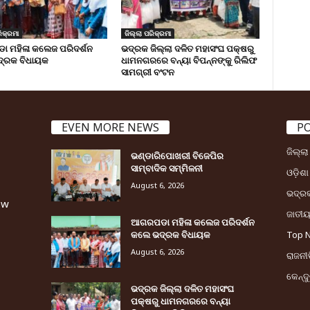
ିକ୍ରମା
ଜିଲ୍ଲା ପରିକ୍ରମା
 ମହିଳା କଲେଜ ପରିଦର୍ଶନ
ଭଦ୍ରକ ଜିଲ୍ଲା ଦଳିତ ମହାସଂଘ ପକ୍ଷରୁ
୍ରକ ବିଧାୟକ
ଧାମନଗରରେ ବନ୍ୟା ବିପନ୍ନଙ୍କୁ ରିଲିଫ
ସାମଗ୍ରୀ ବଂଟନ
EVEN MORE NEWS
P
ଜିଲ୍ଲ
ଭଣ୍ଡାରିପୋଖରୀ ବିଜେପିର
ସାମ୍ବାଦିକ ସମ୍ମିଳନୀ
ଓଡ଼ିଶା
August 6, 2026
ଭଦ୍ର
ew
ଜାତୀ
ଆଗରପଡା ମହିଳା କଲେଜ ପରିଦର୍ଶନ
କଲେ ଭଦ୍ରକ ବିଧାୟକ
Top 
August 6, 2026
ରାଜନୀତ
କେନ୍ଦ
ଭଦ୍ରକ ଜିଲ୍ଲା ଦଳିତ ମହାସଂଘ
ପକ୍ଷରୁ ଧାମନଗରରେ ବନ୍ୟା