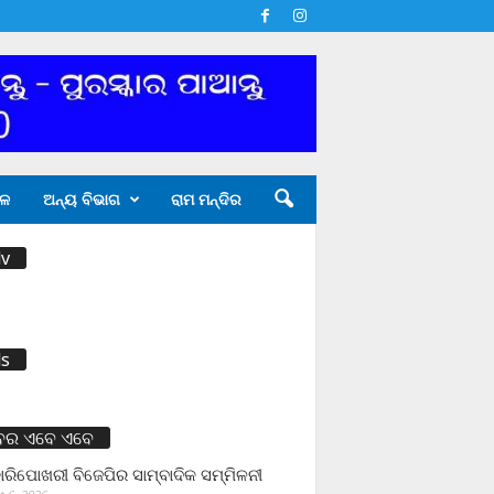
ଳ
ଅନ୍ୟ ବିଭାଗ
ରାମ ମନ୍ଦିର
v
s
ବର ଏବେ ଏବେ
ାରିପୋଖରୀ ବିଜେପିର ସାମ୍ବାଦିକ ସମ୍ମିଳନୀ