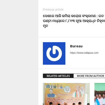
Previous article
ଦେଶରେ ଆଜି କମିଲା କରୋନା ସଂକ୍ରମଣ : ଗତ
ଘଣ୍ଟା ମଧ୍ୟରେ ୮,୮୧୩ ନୂଆ ଆକ୍ରାନ୍ତ ଚିହ୍ନଟ
ମୃତ
Bureau
https://www.odiapua.com
RELATED ARTICLES
MORE FROM AUTHOR