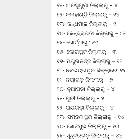
୧୧- ଝାରସୁଗୁଡ଼ା ଜିଲ୍ଲାରୁ – ୪
୧୨- କଳାହାଣ୍ଡି ଜିଲ୍ଲାରୁ – ୧୪
୧୩- କନ୍ଧମାଳ ଜିଲ୍ଲାରୁ – ୧
୧୪- କେନ୍ଦ୍ରାପଡ଼ା ଜିଲ୍ଲାରୁ – : ୨
୧୫- ଖୋର୍ଦ୍ଧାରୁ : ୫୯
୧୬- କୋରାପୁଟ ଜିଲ୍ଲାରୁ – ୩
୧୭- ମୟୁରଭଞ୍ଜ ଜିଲ୍ଲାରୁ – ୧୧
୧୮- ନବରଙ୍ଗପୁର ଜିଲ୍ଲାରେ: ୧୨
୧୯- ନୟାଗଡ଼ ଜିଲ୍ଲାରୁ – ୭
୨୦- ନୂଆପଡ଼ା ଜିଲ୍ଲାରୁ – ୪
୨୧- ପୁରୀ ଜିଲ୍ଲାରୁ – ୨
୨୨- ରାୟଗଡ଼ା ଜିଲ୍ଲାରୁ – ୪
୨୩- ସମ୍ବଲପୁର ଜିଲ୍ଲାରୁ – ୧୪
୨୪- ସୋନପୁର ଜିଲ୍ଲାରୁ – ୧୦
୨୫- ସୁନ୍ଦରଗଡ଼ ଜିଲ୍ଲାରୁ – ୪୪