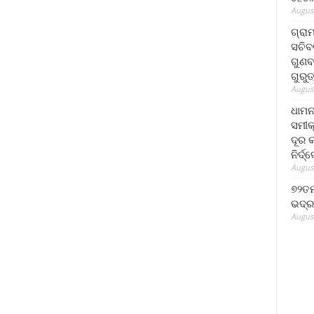
August
ଗ୍ରା
ସଚିବ
ଗୁଣବ
ଗୁରୁ
August
ଧାମନ
ସମୀକ
ଦୂର କ
ନିର୍ଦ୍
August
୭୨ତମ
ଭଦ୍ର
August