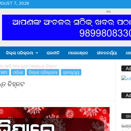
UGUST 7, 2026
Ads
ଜିଲ୍ଲା ପରିକ୍ରମା
ରାଜନୀତି
ମନୋରଞ୍ଜନ
ଜୀବନଚର୍ଯ୍ୟା
ଖେ
େ ଆଜି ୨୫୫ ନୂଆ ଆକ୍ରାନ୍ତ ଚିହ୍ନଟ
Ad
EWS
ଓଡ଼ିଶା
ଜିଲ୍ଲା ପରିକ୍ରମା
ସ୍ବାସ୍ଥ୍ୟ
୍ତ ଚିହ୍ନଟ
Ad
ଖ
ଭଣ୍ଡ