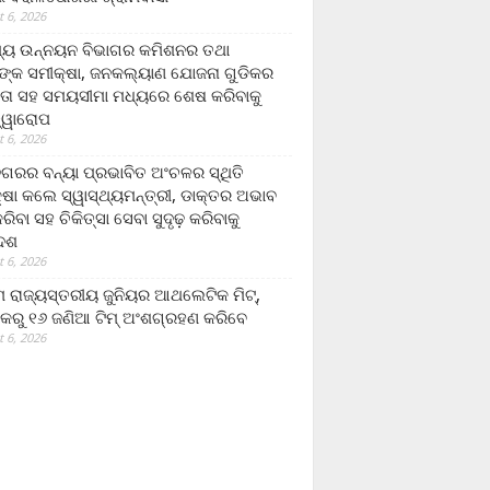
 6, 2026
ମ୍ୟ ଉନ୍ନୟନ ବିଭାଗର କମିଶନର ତଥା
ଙ୍କ ସମୀକ୍ଷା, ଜନକଲ୍ୟାଣ ଯୋଜନା ଗୁଡିକର
ତା ସହ ସମୟସୀମା ମଧ୍ୟରେ ଶେଷ କରିବାକୁ
ତ୍ୱାରୋପ
 6, 2026
ଗରର ବନ୍ୟା ପ୍ରଭାବିତ ଅଂଚଳର ସ୍ଥିତି
୍ଷା କଲେ ସ୍ୱାସ୍ଥ୍ୟମନ୍ତ୍ରୀ, ଡାକ୍ତର ଅଭାବ
ରିବା ସହ ଚିକିତ୍ସା ସେବା ସୁଦୃଢ଼ କରିବାକୁ
ଦେଶ
 6, 2026
 ରାଜ୍ୟସ୍ତରୀୟ ଜୁନିୟର ଆଥଲେଟିକ ମିଟ୍‌,
କରୁ ୧୬ ଜଣିଆ ଟିମ୍ ଅଂଶଗ୍ରହଣ କରିବେ
 6, 2026