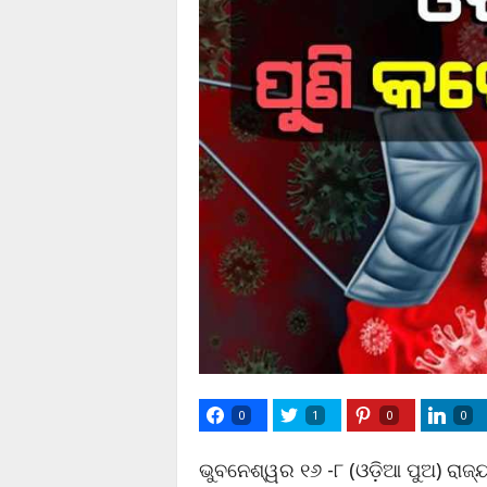
0
1
0
0
ଭୁବନେଶ୍ୱର ୧୬ -୮ (ଓଡ଼ିଆ ପୁଅ) ରାଜ୍