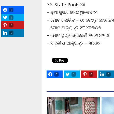
୨୬- State Pool: ୧୩
0
– ନୂଆ ସୁସ୍ଥ ହୋଇଥିଲେ୪୭୯
1
– ମୋଟ କୋଭିଡ୍ – ୧୯ ଟେଷ୍ଟ ହୋଇଛ
0
– ମୋଟ ଆକ୍ରାନ୍ତ ୧୩୨୩୩୦୭
0
– ମୋଟ ସୁସ୍ଛ ହୋଲେଣି ୧୩୧୦୬୩୫
– ସକ୍ରୀୟ ଆକ୍ରାନ୍ତ – ୩୪୬୨
0
1
0
0