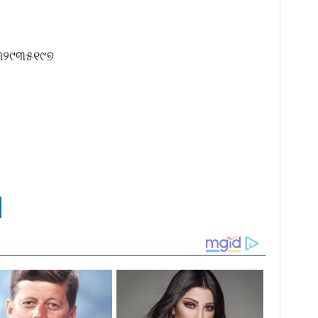
ି୩୨୯୩୫୧୯୭