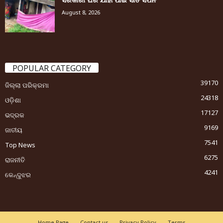
August 8, 2026
POPULAR CATEGORY
39170
ଜିଲ୍ଲା ପରିକ୍ରମା
24318
ଓଡ଼ିଶା
17127
ଭଦ୍ରକ
9169
ଜାତୀୟ
7541
Top News
6275
ରାଜନୀତି
4241
କେନ୍ଦୁଝର
Home Page
Contact us
Privacy Policy
Terms