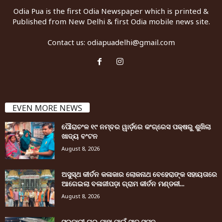
Odia Pua is the first Odia Newspaper which is printed &
Published from New Delhi & first Odia mobile news site.
Contact us:
odiapuadelhi@gmail.com
EVEN MORE NEWS
ପୌରାଚଂଳ ୧୯ ନମ୍ବର ୱାର୍ଡ଼ରେ କଂଗ୍ରେସ ପକ୍ଷରୁ ଶୁଖିଲା
ଖାଦ୍ୟ ବଂଟନ
August 8, 2026
ଅସୁସ୍ଥ କୀର୍ତନ କଳାକାର ଲୋକନାଥ ବେହେରାଙ୍କ ସହାୟତାରେ
ଆଗେଇଲା ବଳାଜୀପଡ଼ା ଗ୍ରାମ କୀର୍ତନ ମଣ୍ଡଳୀ...
August 8, 2026
ସରକାରୀ ଘର ଯାହା ପାଇଁ ସାତ ସପନ