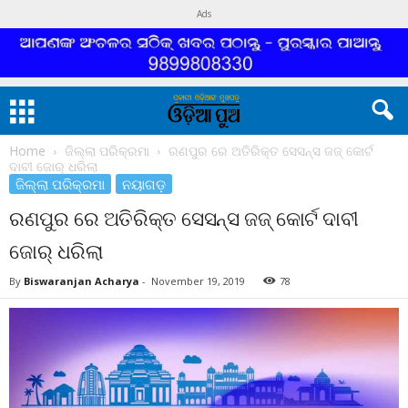
Ads
Home
ଜିଲ୍ଲା ପରିକ୍ରମା
ରଣପୁର ରେ ଅତିରିକ୍ତ ସେସନ୍ସ ଜଜ୍ କୋର୍ଟ
ଦାବୀ ଜୋର୍ ଧରିଲା
ଜିଲ୍ଲା ପରିକ୍ରମା
ନୟାଗଡ଼
ରଣପୁର ରେ ଅତିରିକ୍ତ ସେସନ୍ସ ଜଜ୍ କୋର୍ଟ ଦାବୀ
ଜୋର୍ ଧରିଲା
By
Biswaranjan Acharya
-
November 19, 2019
78