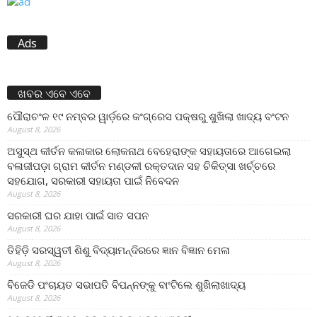
Ads
ଖବର ଏବେ ଏବେ
ପୌରାଚଂଳ ୧୯ ନମ୍ବର ୱାର୍ଡ଼ରେ କଂଗ୍ରେସ ପକ୍ଷରୁ ଶୁଖିଲା ଖାଦ୍ୟ ବଂଟନ
August 8, 2026
ଅସୁସ୍ଥ କୀର୍ତନ କଳାକାର ଲୋକନାଥ ବେହେରାଙ୍କ ସହାୟତାରେ ଆଗେଇଲା
ବଳାଜୀପଡ଼ା ଗ୍ରାମ କୀର୍ତନ ମଣ୍ଡଳୀ ରକ୍ତଦାନ ସହ ଚିକିତ୍ସା ଖର୍ଚ୍ଚରେ
ସହଯୋଗ, ସରକାରୀ ସହାୟତା ପାଇଁ ନିବେଦନ
August 8, 2026
ସରକାରୀ ଘର ଯାହା ପାଇଁ ସାତ ସପନ
August 8, 2026
ତିହିଡି଼ ସରସ୍ୱତୀ ଶିଶୁ ବିଦ୍ୟାମନ୍ଦିରରେ ଜ୍ଞାନ ବିଜ୍ଞାନ ମେଳା
August 8, 2026
ବିଜେଡି ପଂଚାୟତ ସଭାପତି ବିପନ୍ନଙ୍କୁ ବାଂଟିଲେ ଶୁଖିଲାଖାଦ୍ୟ
August 8, 2026