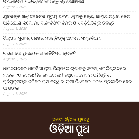
ସମାଜସେବୀ ଜ୍ଞାନେନ୍ଦ୍ର ଦାସଙ୍କୁ ଶ୍ରଦ୍ଧାଞ୍ଜଳୀ
August 8, 2026
ଯୁବକଙ୍କ ସନ୍ଦେହଜନକ ମୃତ୍ୟୁ ଘଟଣା ,ପୁଅକୁ ହତ୍ୟା କାରାଯାଇଥିବା ନେଇ
ଅଭିଯୋଗ କଲେ ମା, ସାଇଂଟିଫିକ ଟିମର ଓ ଏସଡ଼ିପିଓଙ୍କ ତଦନ୍ତ
August 8, 2026
ଶିକ୍ଷକ ସୁଧାଂଶୁ ଶେଖର ମହାନ୍ତିଙ୍କୁ ଅବସର ସମ୍ବର୍ଦ୍ଧନା
August 8, 2026
ଚରଣ ଦାସ ଥିଲେ ଜଣେ ନୀତିନିଷ୍ଠ ବ୍ୟକ୍ତି
August 8, 2026
ଧାମନଗରରେ ଧାନକିଣା ନୂଆ ନିୟମରେ ଚାଷୀଙ୍କୁ ଝଟ୍‌କା,ଏଗ୍ରିଷ୍ଟାକ୍‌ରେ
ମାତ୍ର ୧୦ ହଜାର; ନିଜ ନାମରେ ଜମି ନଥିଲେ ଟୋକନ ଅନିଶ୍ଚିତ,
ପୂର୍ବପୁରୁଷଙ୍କ ଜମିରେ ଚାଷ କରୁଥିବା ଚାଷୀ ଚିନ୍ତାରେ; ୮୦% ପ୍ରଭାବିତ ହେବା
ଆଶଙ୍କା
August 8, 2026