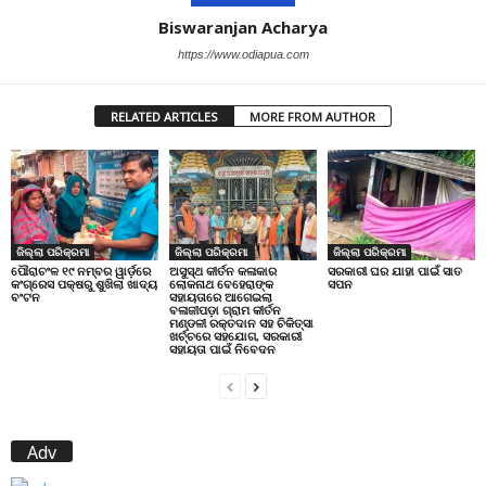
Biswaranjan Acharya
https://www.odiapua.com
RELATED ARTICLES
MORE FROM AUTHOR
ଜିଲ୍ଲା ପରିକ୍ରମା
ଜିଲ୍ଲା ପରିକ୍ରମା
ଜିଲ୍ଲା ପରିକ୍ରମା
ପୌରାଚଂଳ ୧୯ ନମ୍ବର ୱାର୍ଡ଼ରେ
ଅସୁସ୍ଥ କୀର୍ତନ କଳାକାର
ସରକାରୀ ଘର ଯାହା ପାଇଁ ସାତ
କଂଗ୍ରେସ ପକ୍ଷରୁ ଶୁଖିଲା ଖାଦ୍ୟ
ଲୋକନାଥ ବେହେରାଙ୍କ
ସପନ
ବଂଟନ
ସହାୟତାରେ ଆଗେଇଲା
ବଳାଜୀପଡ଼ା ଗ୍ରାମ କୀର୍ତନ
ମଣ୍ଡଳୀ ରକ୍ତଦାନ ସହ ଚିକିତ୍ସା
ଖର୍ଚ୍ଚରେ ସହଯୋଗ, ସରକାରୀ
ସହାୟତା ପାଇଁ ନିବେଦନ
Adv