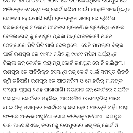
ଚିଠି ନଂ ୫୨ ତା ୦୭.୦୮.୨୦୧୯ ରେ ଚିଠି ଲେଖିଥିଲେ ରଣପୁର ରେ
ଅତିରକ୍ତ ସେସନ୍ସ ଜଜ୍ କୋର୍ଟ କରିବା ପାଇଁ। ଯାହାକି ଏପର୍ଯ୍ୟନ୍ତ
ଘୋଷଣା ହୋଇପାରି ନାହିଁ। ରାଜ ରାଜୁଡା ସମୟ ରେ ବ୍ରିଟିଶ
ସରକାରଙ୍କ ଗଡଜାତ ଅଂଚଳର ରାଜନୈତିକ ପ୍ରତିନିଧି ମେଜର
ବେଜଲଗେଟ୍ କୁ ରଣପୁର ପ୍ରଜା ଅନ୍ଦୋଳନକାରୀ ମାନେ
ଠେଙ୍ଗାରେ ପିଟି ପିଟି ମାରି ଦେଇଥିଲେ। ସେହି ମାମଲାର ବିଚାର
ପାଇଁ ରଣପୁର ରେ ୧୯୩୯ ମସିହାରୁ ୧୯୪୧ ମସିହା ପର୍ଯ୍ୟନ୍ତ
ଜିଲ୍ଲା ଜଜ୍ କୋର୍ଟର କ୍ୟାମ୍ପ୍ କୋର୍ଟ ରଣପୁର ରେ ହିଁ ଚାଲିଥିଲା।
ରଣପୁର ରେ ଅତିରିକ୍ତ ସେସନ୍ସ ଜଜ୍ କୋର୍ଟ ପାଇଁ ସମସ୍ତ ଭିତ୍ତି
ଭୂମି ରହିଅଛି। ରଣପୁର ରେ ଆଇନଜିବୀ ଓ ମୋହରିର୍ ମାନଙ୍କ
ସଂଖ୍ୟା ପ୍ରାୟ ୨ଶହ ପାଖାପାଖି। ନୟାଗଡ ଜଜ୍ କୋର୍ଟରେ ଖରାଦିନ
ସକାଳୁଆ କୋର୍ଟରେ ମହକିଲ, ଆଇନଜିବୀ ଓ ମୋହରିର୍ ମାନେ
ଯାଇ ଠିକ୍ ମସୟରେ କୋର୍ଟରେ ହାଜର ହୋଇ ପାରନ୍ତି ନାହିଁ। ଯାହା
ଫଳରେ ଅନେକ ଅସୁବିଧା ଭୋଗ କରିବାକୁ ପଡିଥାଏ। ରଣପୁର
ବାର ଆସୋସିଏସନ୍ ତରଫରୁ ରଣପୁରରେ ସବ୍ ଜଜ୍ କୋର୍ଟ ଓ