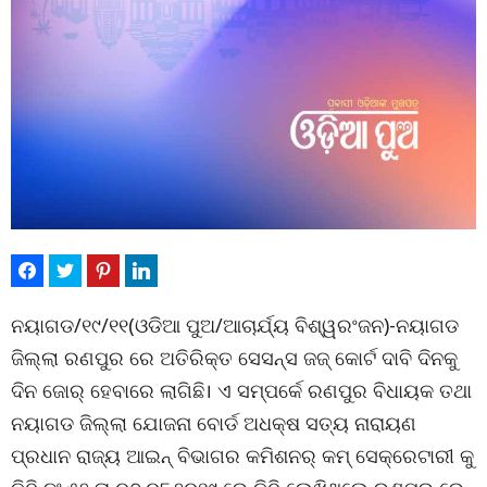
ନୟାଗଡ/୧୯/୧୧(ଓଡିଆ ପୁଅ/ଆଚାର୍ଯ୍ୟ ବିଶ୍ୱରଂଜନ)-ନୟାଗଡ
ଜିଲ୍ଲା ରଣପୁର ରେ ଅତିରିକ୍ତ ସେସନ୍ସ ଜଜ୍ କୋର୍ଟ ଦାବି ଦିନକୁ
ଦିନ ଜୋର୍ ହେବାରେ ଲାଗିଛି। ଏ ସମ୍ପର୍କେ ରଣପୁର ବିଧାୟକ ତଥା
ନୟାଗଡ ଜିଲ୍ଲା ଯୋଜନା ବୋର୍ଡ ଅଧକ୍ଷ ସତ୍ୟ ନାରାୟଣ
ପ୍ରଧାନ ରାଜ୍ୟ ଆଇନ୍ ବିଭାଗର କମିଶନର୍ କମ୍ ସେକ୍ରେଟାରୀ କୁ