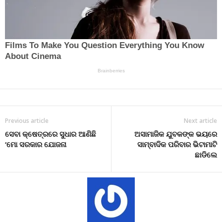
Previous article
Next article
ସେବା କ୍ଷେତ୍ରରେ ସୁଧାର ଆଣିଛି
ଅସାମାଜିକ ଯୁବକଙ୍କ ଭୟରେ
‘ମୋ ସରକାର ଯୋଜନା
ସାମ୍ବାଦିକ ପରିବାର ଭିଟାମାଟି
ଛାଡିଲେ