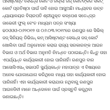
ଆସିଷ୍ଟାଣ୍ଟ ସେସନ୍ସ କୋର୍ଟ ଓ ଜିଲ୍ଲା ଜଜ୍ କୋର୍ଟଙ୍କର ସର୍କିଟ୍
କୋର୍ଟ ପ୍ରତିଷ୍ଠା ପାଇଁ ଦାବି ହୋଇ ଆସୁଅଛି। ମାନ୍ୟବର ଉଚ୍ଚ
ନ୍ୟାୟାଳୟର ବିଚାରପତି ଶ୍ରୀଯୁକ୍ତ କଳ୍ପେଶ ସତେନ୍ଦ୍ର
ଜାଭେରୀ ଫୁଲ୍ ବେଂଚ ମାଧ୍ୟମ ପତ୍ର ସଂଖ୍ୟା
ଢଠଓଓଓ-୦୬୨୦୧୭ ତା ୦୬.୦୩.୨୦୧୯ରେ ରଣପୁର ରେ ସିଭିଲ୍
ଜଜ୍ ସିନିୟର୍ ଡିଭିଜନ୍ କମ୍ ଆସିଷ୍ଟାଣ୍ଟ ସେସନ୍ସ ଜଜ୍ କୋର୍ଟ
ଖୋଲିବା ପାଇଁ ଅନୁମୋଦନ କରାଇ ରାଜ୍ୟ ସରକାରଙ୍କ ଆଇନ
ବିଭାଗ ଓ ଅର୍ଥ ବିଭାଗ ଅନୁମତି ନିମନ୍ତେ ପଠାଇଛନ୍ତି। କିନ୍ତୁ ତାହା
ଏପର୍ଯ୍ୟନ୍ତ କାର୍ଯ୍ୟକାରୀ ହୋଇ ପାରିନାହିଁ। ରଣପୁର ବାର
ଆସୋସିଏସନ୍ ସଭାପତି ସୁର୍ଯ୍ୟକାନ୍ତ ମହାପାତ୍ର ଏ ବିଷୟରେ
ଅନେକ ଯୋଗାଯୋଗ କରିଥିଲେ ମଧ୍ୟ ତାହା କାର୍ଯ୍ୟକାରୀ ହୋଇ
ପାରିନାହିଁ। ଏହା କାର୍ଯ୍ୟକାରୀ କରାଯାଉ ନଥିବାରୁ ରଣପୁର
ଆଇନଜିବୀ ମାନେ ଆନ୍ଦୋଳନ ପାଇଁ ପ୍ରସ୍ତୁତି କରୁଥିବା
ଜଣାଇଛନ୍ତି।