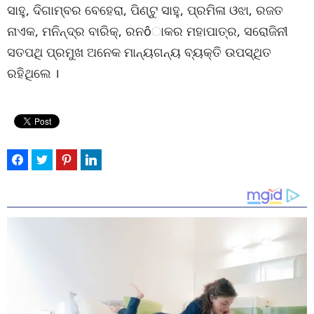
ସାହୁ, ଦିଗାମ୍ବର ବେହେରା, ପିଣ୍ଟୁ ସାହୁ, ପ୍ରମିଳା ଓଝା, ରଜତ
ନାଏକ, ମନିନ୍ଦ୍ର ବାରିକ୍, ରନôାକର ମହାପାତ୍ର, ସରୋଜିନୀ
ସତପଥି ପ୍ରମୁଖ ଅନେକ ମାନ୍ୟଗନ୍ୟ ବ୍ୟକ୍ତି ଉପସ୍ଥିତ
ରହିଥିଲେ ।