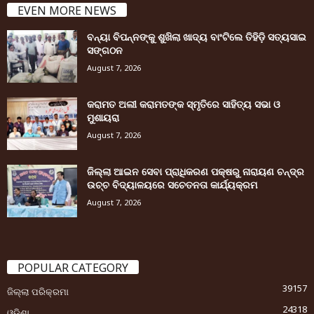
EVEN MORE NEWS
ବନ୍ୟା ବିପନ୍ନଙ୍କୁ ଶୁଖିଲା ଖାଦ୍ୟ ବାଂଟିଲେ ତିହିଡି଼ ସତ୍ୟସାଇ
ସଙ୍ଗଠନ
August 7, 2026
କରାମତ ଅଲୀ କରାମତଙ୍କ ସ୍ମୃତିରେ ସାହିତ୍ୟ ସଭା ଓ
ମୁଶାୟରା
August 7, 2026
ଜିଲ୍ଲା ଆଇନ ସେବା ପ୍ରାଧିକରଣ ପକ୍ଷରୁ ନାରାୟଣ ଚନ୍ଦ୍ର
ଉଚ୍ଚ ବିଦ୍ୟାଳୟରେ ସଚେତନତା କାର୍ଯ୍ୟକ୍ରମ
August 7, 2026
POPULAR CATEGORY
39157
ଜିଲ୍ଲା ପରିକ୍ରମା
24318
ଓଡ଼ିଶା