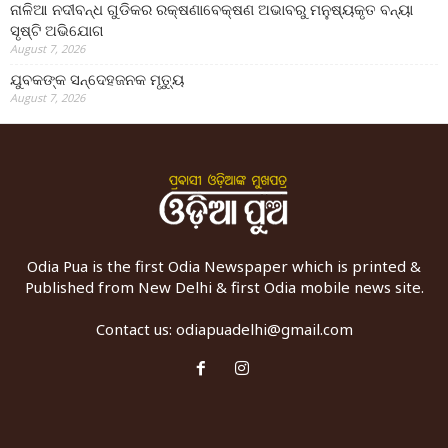
ନାଳିଆ ନଦୀବନ୍ଧ ଗୁଡିକର ରକ୍ଷଣାବେକ୍ଷଣ ଅଭାବରୁ ମନୁଷ୍ୟକୃତ ବନ୍ୟା
ସୃଷ୍ଟି ଅଭିଯୋଗ
August 7, 2026
ଯୁବକଙ୍କ ସନ୍ଦେହଜନକ ମୃତ୍ୟୁ
August 7, 2026
Odia Pua is the first Odia Newspaper which is printed &
Published from New Delhi & first Odia mobile news site.
Contact us:
odiapuadelhi@gmail.com