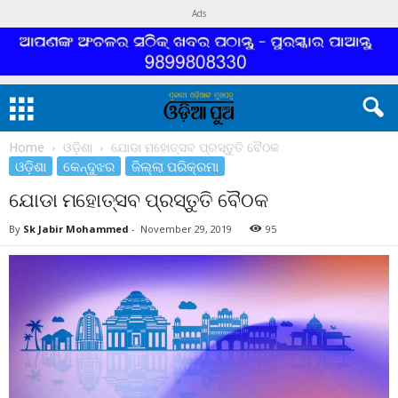
Ads
Home
ଓଡ଼ିଶା
ଯୋଡା ମହୋତ୍ସବ ପ୍ରସ୍ତୁତି ବୈଠକ
ଓଡ଼ିଶା
କେନ୍ଦୁଝର
ଜିଲ୍ଲା ପରିକ୍ରମା
ଯୋଡା ମହୋତ୍ସବ ପ୍ରସ୍ତୁତି ବୈଠକ
By
Sk Jabir Mohammed
-
November 29, 2019
95