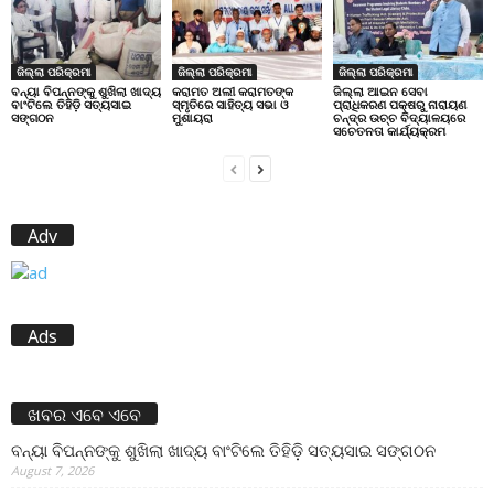
ଜିଲ୍ଲା ପରିକ୍ରମା
ଜିଲ୍ଲା ପରିକ୍ରମା
ଜିଲ୍ଲା ପରିକ୍ରମା
ବନ୍ୟା ବିପନ୍ନଙ୍କୁ ଶୁଖିଲା ଖାଦ୍ୟ
କରାମତ ଅଲୀ କରାମତଙ୍କ
ଜିଲ୍ଲା ଆଇନ ସେବା
ବାଂଟିଲେ ତିହିଡି଼ ସତ୍ୟସାଇ
ସ୍ମୃତିରେ ସାହିତ୍ୟ ସଭା ଓ
ପ୍ରାଧିକରଣ ପକ୍ଷରୁ ନାରାୟଣ
ସଙ୍ଗଠନ
ମୁଶାୟରା
ଚନ୍ଦ୍ର ଉଚ୍ଚ ବିଦ୍ୟାଳୟରେ
ସଚେତନତା କାର୍ଯ୍ୟକ୍ରମ
Adv
Ads
ଖବର ଏବେ ଏବେ
ବନ୍ୟା ବିପନ୍ନଙ୍କୁ ଶୁଖିଲା ଖାଦ୍ୟ ବାଂଟିଲେ ତିହିଡି଼ ସତ୍ୟସାଇ ସଙ୍ଗଠନ
August 7, 2026