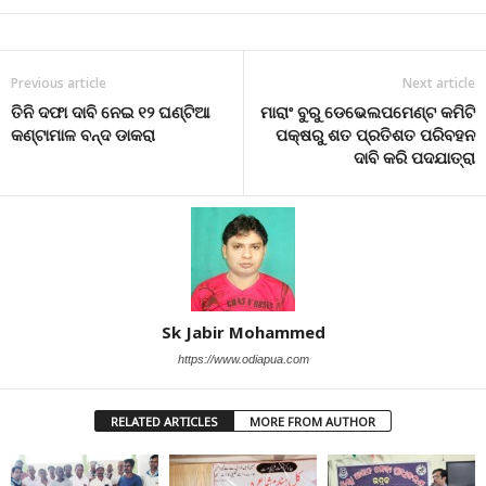
Previous article
Next article
ତିନି ଦଫା ଦାବି ନେଇ ୧୨ ଘଣ୍ଟିଆ
ମାରାଂ ବୁରୁ ଡେଭେଲପମେଣ୍ଟ କମିଟି
କଣ୍ଟାମାଳ ବନ୍ଦ ଡାକରା
ପକ୍ଷରୁ ଶତ ପ୍ରତିଶତ ପରିବହନ
ଦାବି କରି ପଦଯାତ୍ରା
Sk Jabir Mohammed
https://www.odiapua.com
RELATED ARTICLES
MORE FROM AUTHOR