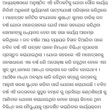
ଅଧ୍ୟକ୍ଷତାରେ ଅନୁଷ୍ଠିତ ଏହି ବୈଠକଟିକୁ ଯୋଡା ପୌର କାର୍ଯ୍ୟ
ନିର୍ବାହୀ ଅଧିକାରୀ ସୂର୍ଯ୍ୟମଣୀ ପାଟ୍ଟଯୋଶୀ ପରିଚାଳନା କରିଥିଲେ
। ମହୋତ୍ସବ କମିଟିର ସଂଯୋଜକ ଶୁଶାନ୍ତ କୁମାର ବାରିକ୍ ଗତ
ବର୍ଷ ଯୋଡା ମହୋତ୍ସବରେ ଯେଉଁ ମାନେ ସହଯୋଗ କରିଥିବା
ସେମାନଙ୍କୁ ଧନ୍ୟବାଦ ଦେବା ସହ ସଭା କାର୍ଯ୍ୟ ଆରମ୍ଭ
କରିଥିଲେ । ଗତ ବର୍ଷର ଆୟ ବ୍ୟାୟର ହିସାବ ଦିଆଯିବା ପରେ
ଚଳିତ ବର୍ଷ ଏହି ଉତ୍ସବ ପାଳନ ନିମନ୍ତେ ବିଭିନ୍ନ ରୂପରେଖ
ପ୍ରସ୍ତୁତ କରାଯାଇଥିଲା । ଯୋଡା ସହରରେ ଏହି ମହୋତ୍ସବକୁ
ଜନସାଧାରଣ ଏକ ବର୍ଷ ଧରି ଅପେକ୍ଷା କରି ରହୁଥିବା ବେଳେ ଏହା
ଖୁବ୍ ଧୁମ୍ ଧାମରେ ଆନନ୍ଦ ଉଲ୍ଲାସ ରେ ପାଳିତ ହୋଇଥାଏ ।
ଆର୍ଥôକ ମାନ୍ଦା ଅବସ୍ଥା ଲାଗି ରହିଥିବା ସତ୍ୱେ ଉତ୍ସବରୁ
ଆହୁରୀ ସରଶ ସୁନ୍ଦର କରିବା ପାଇଁ ଯୋଜନା କରାଯାଇଛି । ଚଳିତ
ବର୍ଷ ଏହି ଉତ୍ସବରେ ସୁଦୁର ବମ୍ବେ ରୁ ପ୍ରସିଦ୍ଧ କଣ୍ଠଶିଳ୍ପୀ କୁ
ଆଣିବାର ଯୋଜନା କରାଯାଇଥିବା ବେଳେ ରାଜ୍ୟ ଭିତରେ ଥିବା
ବିଭିନ୍ନ କଳା ନୈପୁନ୍ୟକୁ ପ୍ରଦର୍ଶିତ କରାଯିବାର କାର୍ଯ୍ୟକ୍ରମ