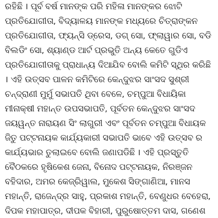
ରହିଛି । ପୂର୍ବ ବର୍ଷ ମାନଙ୍କ ପରି ମହିଳା ମାନଙ୍କର ଝୋଟି
ପ୍ରତିଯୋଗୀତା, ବିଦ୍ୟାଳୟ ମାନଙ୍କ ମଧ୍ୟରେ ଚିତ୍ରାଙ୍କନ
ପ୍ରତିଯୋଗୀତା, ଫ୍ୟନ୍ସି ଡ୍ରେସ, ଡଗ୍ ସୋ, ଫ୍ଲାୱାର ସୋ, ବଡି
ବିଲଡିଂ ସୋ, ଶ୍ୟାଣ୍ଡ ଆର୍ଟ ପ୍ରଭୁତି ଅନ୍ୟ କେତେ ଗୁଡିଏ
ପ୍ରତିଯୋଗୀତାକୁ ପ୍ରାଧାନ୍ୟ ଦିଆଯିବ ବୋଲି କମିଟି ସ୍ଥିର କରିଛି
। ଏହି ଉତ୍ସବ ପାଳନ କମିଟିରେ କେନ୍ଦୁଝର ସାଂସଦ ସୁଶ୍ରୀ
ଚନ୍ଦ୍ରାଣୀ ମୁର୍ମୁ ସଭାପତି ଥିବା ବେଳେ, ଚମ୍ପୁଆ ବିଧାୟିକା
ମୀନାକ୍ଷୀ ମହାନ୍ତ ଉପସଭାପତି, ପୂର୍ବତନ କେନ୍ଦୁଝର ସାଂସଦ
ଜୟୱନ୍ତ ନାରାୟଣ ସିଂ ଲାଗୁରୀ ଏବଂ ପୂର୍ବତନ ଚମ୍ପୁଆ ବିଧାୟକ
ଜିତୁ ପଟ୍ଟନାୟକ କାର୍ଯ୍ୟକାରୀ ସଭାପତି ଭାବେ ଏହି ଉତ୍ସବ ର
କାର୍ଯ୍ୟଭାର ତୁଲାଇବେ ବୋଲି ଜଣାପଡିଛି । ଏହି ପ୍ରସ୍ତୁତି
ବୈଠକରେ ହୃଷିକେଶ ଜେନା, ବିନୋଦ ପଟ୍ଟନାୟକ, ନିରଞ୍ଜନ
ବହିଦାର, ଅମର କେଜ୍ରିୱାଲ, ମୁକେଶ ସିଙ୍ଗାଣିଆ, ମାନସ
ମହାନ୍ତି, ରାଜେନ୍ଦ୍ର ସାହୁ, ପ୍ରକାଶ ମହାନ୍ତି, ବେଣୁଧର ବେହେରା,
ଦିପକ ମହାପାତ୍ର, ଦୀପକ ବିହାରୀ, ପୁରୁଷୋତ୍ତମ ଦାସ, ଗଣେଶ