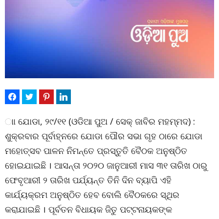
ାା ଯୋଡା, ୨୯/୧୧ (ଓଡିଆ ପୁଅ / ସେକ୍ ଜାବିର ମହମ୍ମଦ) :
ଶୁକ୍ରବାର ପୂର୍ବାହ୍ନରେ ଯୋଡା ପୌର ସଭା ଗୃହ ଠାରେ ଯୋଡା
ମହୋତ୍ସବ ପାଳନ ନିମନ୍ତେ ପ୍ରସ୍ତୁତି ବୈଠକ ଅନୁଷ୍ଠିତ
ହୋଇଯାଇଛି । ଆସନ୍ତା ୨୦୨୦ ଜାନୁଆରୀ ମାସ ୩୧ ତାରିଖ ଠାରୁ
ଫେବୃଆରୀ ୨ ତାରିଖ ପର୍ଯ୍ୟନ୍ତ ତିନି ଦିନ ବ୍ୟାପି ଏହି
କାର୍ଯ୍ୟକ୍ରମ ଅନୁଷ୍ଠିତ ହେବ ବୋଲି ବୈଠକରେ ସ୍ଥିର
କରାଯାଇଛି । ପୂର୍ବତନ ବିଧାୟକ ଜିତୁ ପଟ୍ଟନାୟକଙ୍କ