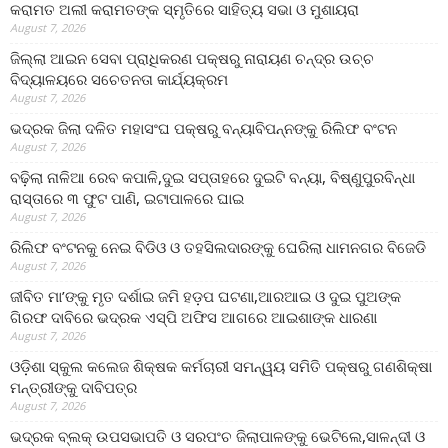
କରାମତ ଅଲୀ କରାମତଙ୍କ ସ୍ମୃତିରେ ସାହିତ୍ୟ ସଭା ଓ ମୁଶାୟରା
August 7, 2026
ଜିଲ୍ଲା ଆଇନ ସେବା ପ୍ରାଧିକରଣ ପକ୍ଷରୁ ନାରାୟଣ ଚନ୍ଦ୍ର ଉଚ୍ଚ
ବିଦ୍ୟାଳୟରେ ସଚେତନତା କାର୍ଯ୍ୟକ୍ରମ
August 7, 2026
ଭଦ୍ରକ ଜିଲା ଦଳିତ ମହାସଂଘ ପକ୍ଷରୁ ବନ୍ୟାବିପନ୍ନଙ୍କୁ ରିଲିଫ ବଂଟନ
August 7, 2026
ବଢ଼ିଲା ନାଳିଆ ରେବ କପାଳି,ଦୁଇ ସପ୍ତାହରେ ଦୁଇଟି ବନ୍ୟା, ବିଷ୍ଣୁପୁରବିନ୍ଧା
ରାସ୍ତାରେ ୩ ଫୁଟ ପାଣି, ଇଟାପାଳରେ ଘାଇ
August 7, 2026
ରିଲିଫ ବଂଟନକୁ ନେଇ ବିଡିଓ ଓ ତହସିଲଦାରଙ୍କୁ ଘେରିଲା ଧାମନଗର ବିଜେଡି
August 7, 2026
ଜୀବିତ ମା’ଙ୍କୁ ମୃତ ଦର୍ଶାଇ ଜମି ହଡ଼ପ ଘଟଣା,ଆରଆଇ ଓ ଦୁଇ ପୁଅଙ୍କ
ଗିରଫ ଦାବିରେ ଭଦ୍ରକ ଏସ୍‌ପି ଅଫିସ ଆଗରେ ଆଇଶାଙ୍କ ଧାରଣା
August 7, 2026
ଓଡ଼ିଶା ସ୍କୁଲ କଲେଜ ଶିକ୍ଷକ କର୍ମଚାରୀ ସମନ୍ୱୟ ସମିତି ପକ୍ଷରୁ ଗଣଶିକ୍ଷା
ମନ୍ତ୍ରୀଙ୍କୁ ଦାବିପତ୍ର
August 7, 2026
ଭଦ୍ରକ ବ୍ଲକ୍ ଉପସଭାପତି ଓ ସରପଂଚ ଜିଲାପାଳଙ୍କୁ ଭେଟିଲେ,ସାଳନ୍ଦୀ ଓ