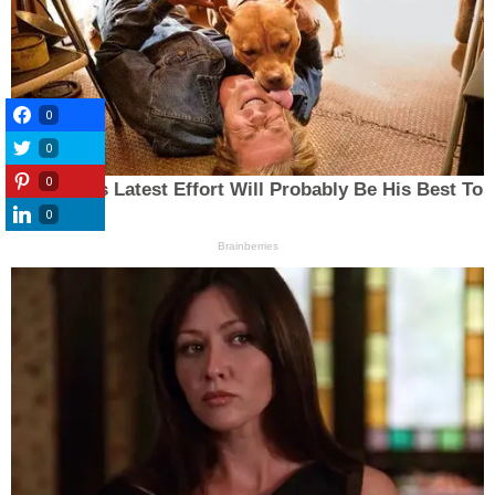
0
0
0
0