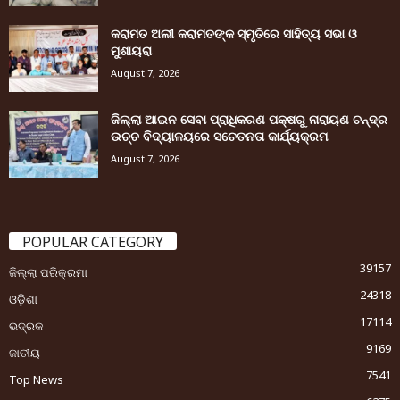
କରାମତ ଅଲୀ କରାମତଙ୍କ ସ୍ମୃତିରେ ସାହିତ୍ୟ ସଭା ଓ
ମୁଶାୟରା
August 7, 2026
ଜିଲ୍ଲା ଆଇନ ସେବା ପ୍ରାଧିକରଣ ପକ୍ଷରୁ ନାରାୟଣ ଚନ୍ଦ୍ର
ଉଚ୍ଚ ବିଦ୍ୟାଳୟରେ ସଚେତନତା କାର୍ଯ୍ୟକ୍ରମ
August 7, 2026
POPULAR CATEGORY
39157
ଜିଲ୍ଲା ପରିକ୍ରମା
24318
ଓଡ଼ିଶା
17114
ଭଦ୍ରକ
9169
ଜାତୀୟ
7541
Top News