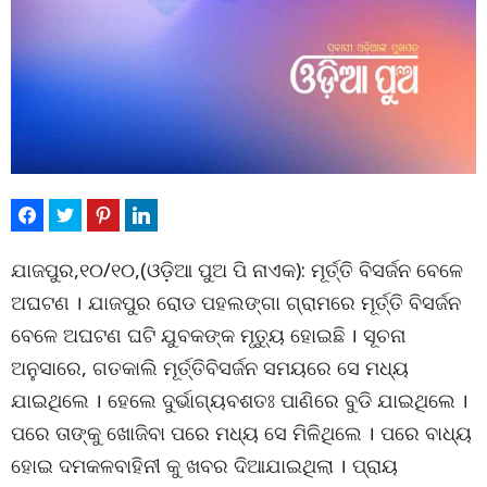
ଯାଜପୁର,୧୦/୧୦,(ଓଡ଼ିଆ ପୁଅ ପି ନାଏକ): ମୂର୍ତ୍ତି ବିସର୍ଜନ ବେଳେ
ଅଘଟଣ । ଯାଜପୁର ରୋଡ ପହଲଙ୍ଗା ଗ୍ରାମରେ ମୂର୍ତ୍ତି ବିସର୍ଜନ
ବେଳେ ଅଘଟଣ ଘଟି ଯୁବକଙ୍କ ମୃତ୍ୟୁ ହୋଇଛି । ସୂଚନା
ଅନୁସାରେ, ଗତକାଲି ମୂର୍ତ୍ତିବିସର୍ଜନ ସମୟରେ ସେ ମଧ୍ୟ
ଯାଇଥିଲେ । ହେଲେ ଦୁର୍ଭାଗ୍ୟବଶତଃ ପାଣିରେ ବୁଡି ଯାଇଥିଲେ ।
ପରେ ତାଙ୍କୁ ଖୋଜିବା ପରେ ମଧ୍ୟ ସେ ମିଳିଥିଲେ । ପରେ ବାଧ୍ୟ
ହୋଇ ଦମକଳବାହିନୀ କୁ ଖବର ଦିଆଯାଇଥିଲା । ପ୍ରାୟ