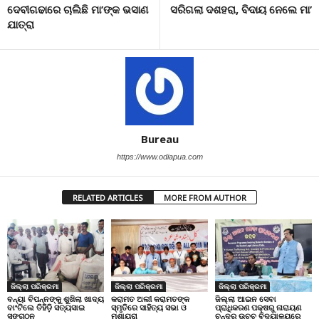
ଦେବୀଗଢାରେ ଚାଲିଛି ମା’ଙ୍କ ଭସାଣ
ସରିଗଲା ଦଶହରା, ବିଦାୟ ନେଲେ ମା’
ଯାତ୍ରା
Bureau
https://www.odiapua.com
RELATED ARTICLES
MORE FROM AUTHOR
ଜିଲ୍ଲା ପରିକ୍ରମା
ଜିଲ୍ଲା ପରିକ୍ରମା
ଜିଲ୍ଲା ପରିକ୍ରମା
ବନ୍ୟା ବିପନ୍ନଙ୍କୁ ଶୁଖିଲା ଖାଦ୍ୟ
କରାମତ ଅଲୀ କରାମତଙ୍କ
ଜିଲ୍ଲା ଆଇନ ସେବା
ବାଂଟିଲେ ତିହିଡି଼ ସତ୍ୟସାଇ
ସ୍ମୃତିରେ ସାହିତ୍ୟ ସଭା ଓ
ପ୍ରାଧିକରଣ ପକ୍ଷରୁ ନାରାୟଣ
ସଙ୍ଗଠନ
ମୁଶାୟରା
ଚନ୍ଦ୍ର ଉଚ୍ଚ ବିଦ୍ୟାଳୟରେ