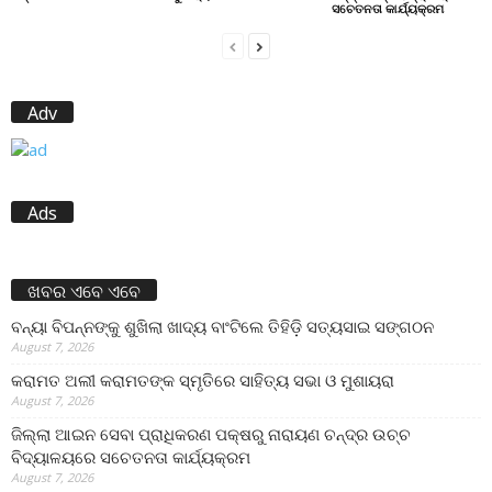
ସଚେତନତା କାର୍ଯ୍ୟକ୍ରମ
Adv
Ads
ଖବର ଏବେ ଏବେ
ବନ୍ୟା ବିପନ୍ନଙ୍କୁ ଶୁଖିଲା ଖାଦ୍ୟ ବାଂଟିଲେ ତିହିଡି଼ ସତ୍ୟସାଇ ସଙ୍ଗଠନ
August 7, 2026
କରାମତ ଅଲୀ କରାମତଙ୍କ ସ୍ମୃତିରେ ସାହିତ୍ୟ ସଭା ଓ ମୁଶାୟରା
August 7, 2026
ଜିଲ୍ଲା ଆଇନ ସେବା ପ୍ରାଧିକରଣ ପକ୍ଷରୁ ନାରାୟଣ ଚନ୍ଦ୍ର ଉଚ୍ଚ
ବିଦ୍ୟାଳୟରେ ସଚେତନତା କାର୍ଯ୍ୟକ୍ରମ
August 7, 2026