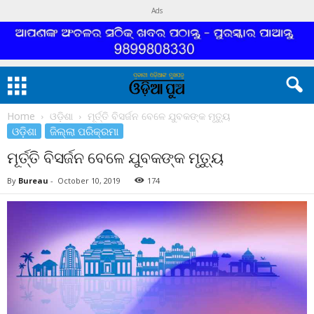
Ads
Home
ଓଡ଼ିଶା
ମୂର୍ତ୍ତି ବିସର୍ଜନ ବେଳେ ଯୁବକଙ୍କ ମୃତ୍ୟୁ
ଓଡ଼ିଶା
ଜିଲ୍ଲା ପରିକ୍ରମା
ମୂର୍ତ୍ତି ବିସର୍ଜନ ବେଳେ ଯୁବକଙ୍କ ମୃତ୍ୟୁ
By
Bureau
-
October 10, 2019
174