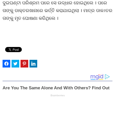
ଦୁଇଘଣ୍ଟା ପରିଶ୍ରମ ପରେ ସେ ଉଦ୍ଧାର ହୋଇଥିଲେ । ପରେ
ତାଙ୍କୁ ଡାକ୍ତରଖାନାରେ ଭର୍ତ୍ତି କରାଯାଇଥିଲା । ମାତ୍ର ଡାକ।ତର
ତାଙ୍କୁ ମୃତ ଘୋଷଣା କରିଥିଲେ ।