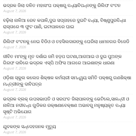
ଭଦ୍ରକ ଜିଲା ଦଳିତ ମହାସଂଘ ପକ୍ଷରୁ ବନ୍ୟାବିପନ୍ନଙ୍କୁ ରିଲିଫ ବଂଟନ
August 7, 2026
ବଢ଼ିଲା ନାଳିଆ ରେବ କପାଳି,ଦୁଇ ସପ୍ତାହରେ ଦୁଇଟି ବନ୍ୟା, ବିଷ୍ଣୁପୁରବିନ୍ଧା
ରାସ୍ତାରେ ୩ ଫୁଟ ପାଣି, ଇଟାପାଳରେ ଘାଇ
August 7, 2026
ରିଲିଫ ବଂଟନକୁ ନେଇ ବିଡିଓ ଓ ତହସିଲଦାରଙ୍କୁ ଘେରିଲା ଧାମନଗର ବିଜେଡି
August 7, 2026
ଜୀବିତ ମା’ଙ୍କୁ ମୃତ ଦର୍ଶାଇ ଜମି ହଡ଼ପ ଘଟଣା,ଆରଆଇ ଓ ଦୁଇ ପୁଅଙ୍କ
ଗିରଫ ଦାବିରେ ଭଦ୍ରକ ଏସ୍‌ପି ଅଫିସ ଆଗରେ ଆଇଶାଙ୍କ ଧାରଣା
August 7, 2026
ଓଡ଼ିଶା ସ୍କୁଲ କଲେଜ ଶିକ୍ଷକ କର୍ମଚାରୀ ସମନ୍ୱୟ ସମିତି ପକ୍ଷରୁ ଗଣଶିକ୍ଷା
ମନ୍ତ୍ରୀଙ୍କୁ ଦାବିପତ୍ର
August 7, 2026
ଭଦ୍ରକ ବ୍ଲକ୍ ଉପସଭାପତି ଓ ସରପଂଚ ଜିଲାପାଳଙ୍କୁ ଭେଟିଲେ,ସାଳନ୍ଦୀ ଓ
ନାଳିଆ ନଦୀବନ୍ଧ ଗୁଡିକର ରକ୍ଷଣାବେକ୍ଷଣ ଅଭାବରୁ ମନୁଷ୍ୟକୃତ ବନ୍ୟା
ସୃଷ୍ଟି ଅଭିଯୋଗ
August 7, 2026
ଯୁବକଙ୍କ ସନ୍ଦେହଜନକ ମୃତ୍ୟୁ
August 7, 2026