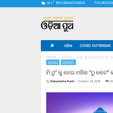
C
BHUBANESWAR
THURSDAY,
31.1
O
d
i
a
p
u
a
ଓଡ଼ିଶା
COVID OUTBREAK
.
c
Home
ଜାତୀୟ
ମି ଠୁ” କୁ ନେଇ ମହିଳା “ଠୁ ଲେ
o
ଜାତୀୟ
ରାଜନୀତି
m
ମି ଠୁ” କୁ ନେଇ ମହିଳା “ଠୁ ଲେଟ” କା
By
Debadatta Rath
-
October 14, 2018
20