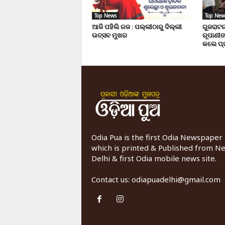
Top News
Top New
ଆଜି ପହିଲି ରଜ : ପଲ୍ଲୀଠାରୁ ଦିଲ୍ଲୀ
ଗୁଜରାଟର
ଉତ୍ସବ ମୁଖର
ରୂପାଣୀଙ
କଲେ ପ୍
Odia Pua is the first Odia Newspaper
which is printed & Published from N
Delhi & first Odia mobile news site.
Contact us:
odiapuadelhi@gmail.com