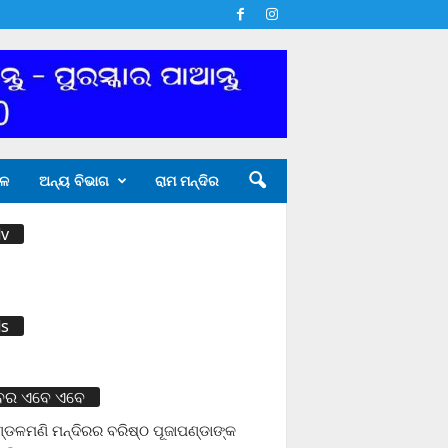
ଳ
ଅନ୍ୟ ବିଭାଗ
ରାମ ମନ୍ଦିର
v
s
ବର ଏବେ ଏବେ
ଡଳମଣି ମନ୍ଦିରର ବରିଷ୍ଠ ପୂଜାପଣ୍ଡାଙ୍କ