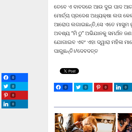
ତେବେ ଏ ବାବଦରେ ଆଉ ଦୁଇ ପାଦ ଆଗକୁ
ମୋର୍ଚ୍ଚା ପ୍ରଦେଶ ଅଧ୍ୟକ୍ଷା ଲତା କେ
ଆରୋପ ଲଗାଇଛନ୍ତି,ସେ ଏତେ ମାସୁମ ନୁ
ଅବଶ୍ୟ “ମି ଠୁ” ଅଭିଯାନକୁ ସମର୍ଥନ ଜ
ଯୋଗାଇବ ଏବଂ ଏହା ଦ୍ୱାରା ମହିଳା ମା
ପାରୁଛନ୍ତି।/ଦେବଦତ୍ତ
0
0
0
0
0
0
0
0