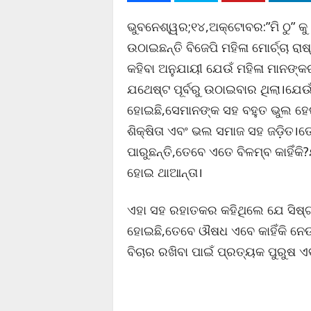
ଭୁବନେଶ୍ୱର;୧୪,ଅକ୍ଟୋବର:”ମି ଠୁ” କୁ 
ଉଠାଇଛନ୍ତି ବିଜେପି ମହିଳା ମୋର୍ଚ୍ଚା
କହିବା ଅନୁଯାୟୀ ଯେଉଁ ମହିଳା ମାନଙ୍କ
ଯଥେଷ୍ଟ ପୂର୍ବରୁ ଉଠାଇବାର ଥିଲା।ଯେଉଁ
ହୋଇଛି,ସେମାନଙ୍କ ସହ ବହୁତ ଭୁଲ ହେଇଛ
ଶିକ୍ଷିତା ଏବଂ ଭଲ ସମାଜ ସହ ଜଡ଼ିତ।
ପାରୁଛନ୍ତି,ତେବେ ଏତେ ବିଳମ୍ବ କାହିଁକ
ହୋଇ ଥାଆନ୍ତା।
ଏହା ସହ ରହାତକର କହିଥିଲେ ଯେ ସିଷ୍ଟମ ପ
ହୋଇଛି,ତେବେ ଔଷଧ ଏବେ କାହିଁକି ନେ
ବିଚାର ରଖିବା ପାଇଁ ପ୍ରତ୍ୟକ ପୁରୁଷ ଏବ