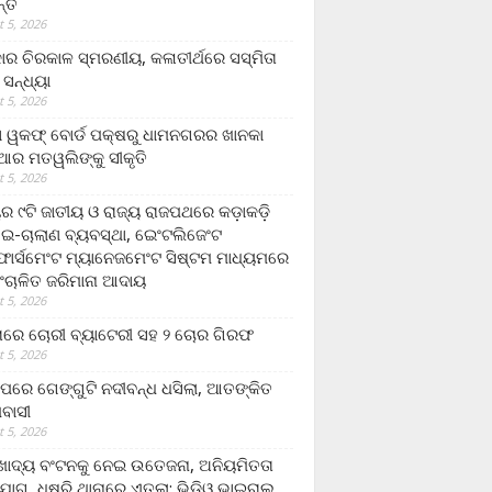
ନ୍ତ
 5, 2026
ାର ଚିରକାଳ ସ୍ମରଣୀୟ, କଳାତୀର୍ଥରେ ସସ୍ମିତା
ି ସନ୍ଧ୍ୟା
 5, 2026
ା ୱକଫ୍ ବୋର୍ଡ ପକ୍ଷରୁ ଧାମନଗରର ଖାନକା
ିଆର ମତୱଲିଙ୍କୁ ସୀକୃତି
 5, 2026
ୟର ୯ଟି ଜାତୀୟ ଓ ରାଜ୍ୟ ରାଜପଥରେ କଡ଼ାକଡ଼ି
 ଇ-ଚାଲାଣ ବ୍ୟବସ୍ଥା, ଇେଂଟଲିଜେଂଟ
ର୍ସମେଂଟ ମ୍ୟାନେଜମେଂଟ ସିଷ୍ଟମ ମାଧ୍ୟମରେ
ଂଚାଳିତ ଜରିମାନା ଆଦାୟ
 5, 2026
ାରେ ଚୋରୀ ବ୍ୟାଟେରୀ ସହ ୨ ଚୋର ଗିରଫ
 5, 2026
ାପରେ ଗେଙ୍ଗୁଟି ନଦୀବନ୍ଧ ଧସିଲା, ଆତଙ୍କିତ
ମବାସୀ
 5, 2026
ାଦ୍ୟ ବଂଟନକୁ ନେଇ ଉତେଜନା, ଅନିୟମିତତା
ୋଗ, ଧୁଷୁରି ଥାନାରେ ଏତଲା; ଭିଡିଓ ଭାଇରାଲ