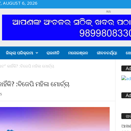
 AUGUST 6, 2026
Ads
ଜିଲ୍ଲା ପରିକ୍ରମା
ରାଜନୀତି
ମନୋରଞ୍ଜନ
ଜୀବନଚର୍ଯ୍ୟା
ଖେ
ଟ” କାହିଁକି? :ବିଜେପି ମହିଳା ମୋର୍ଚ୍ଚା
Ad
ହିଁକି? :ବିଜେପି ମହିଳା ମୋର୍ଚ୍ଚା
5
Ad
ଖ
ଆଖଣ୍