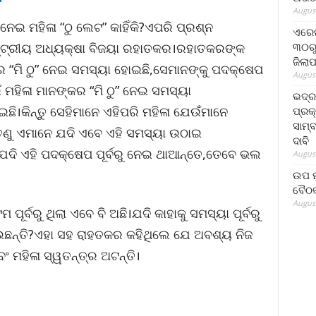
August
ନେଇ ମହିଳା “ଠୁ ଲେଟ” କାହିଁକି?ଏପରି ପ୍ରଶ୍ନ
ଏରେଇ
୩୦ରୁ
 ରାଷ୍ଟ୍ରୀୟ ଅଧ୍ୟକ୍ଷା ବିଜୟା ରହାତକର।ରହାତକରଙ୍କ
ଜିଲା
ର “ମି ଠୁ” ନେଇ ସମସ୍ୟା ହୋଇଛି,ସେମାନଙ୍କୁ ପଦକ୍ଷେପ
August
 ମହିଳା ମାନଙ୍କର “ମି ଠୁ” ନେଇ ସମସ୍ୟା
ଭଦ୍
ି।କିନ୍ତୁ ସେହିମାନେ ଏହିପରି ମହିଳା ଯେଉଁମାନେ
ପ୍ରକ
ସାମ୍
ତେଣୁ ଏମାନେ ଯଦି ଏବେ ଏହି ସମସ୍ୟା ଉଠାଇ
ଦାବି
ି?ଯଦି ଏହି ପଦକ୍ଷେପ ପୂର୍ବରୁ ନେଇ ଥାଆନ୍ତେ,ତେବେ ଭଲ
August
ଉପ ମୁ
ବୈଠକ
August
ୂର୍ବରୁ ଥିଲା ଏବେ ବି ଅଛି।ଯଦି କାହାକୁ ସମସ୍ୟା ପୂର୍ବରୁ
ଉଛନ୍ତି?ଏହା ସହ ରାହତକର କହିଥିଲେ ଯେ ଅବଶ୍ୟ ନିଜ
ଂ ମହିଳା ସ୍ୱତନ୍ତ୍ର ଅଟନ୍ତି।