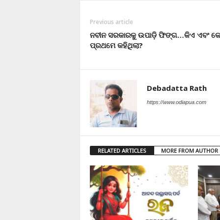
Previous article
ନବୀନ ସରକାରକୁ ଉପାଡ଼ି ଫିଙ୍ଗ…କିଏ ଏବଂ କ
ପ୍ରଥମେ କହିଥିଲା?
Debadatta Rath
https://www.odiapua.com
RELATED ARTICLES
MORE FROM AUTHOR