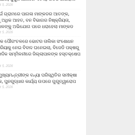
 5, 2026
ଁ ଗ୍ରାମରେ ପାଗଳା ମାଙ୍କଡର ଆତଙ୍କ,
 ଅଧିକ ଆହତ, ବନ ବିଭାଗର ନିଷ୍କ୍ରିୟତା,
ପାଳଙ୍କୁ ଅଭିଯୋଗ ପରେ ଧରାହେଲା ମାଙ୍କଡ
 5, 2026
ରକ ପୌରଂଚଳରେ ଭୋଟର ତାଲିକା ସଂଶୋଧନ
୍ରିୟାକୁ ନେଇ ବିବାଦ ଘନେଇଲା, ବିଜେଡି ପକ୍ଷରୁ
ବାଦିକ ସମ୍ମିଳନୀରେ ଜିଲ୍ଲାପାଳଙ୍କ ହସ୍ତକ୍ଷେପ
 5, 2026
ଖ୍ୟମନ୍ତ୍ରୀଙ୍କ ବନ୍ୟା ପରିସ୍ଥିତିର ସମୀକ୍ଷା
, ପୁନରୁଦ୍ଧାର କାର୍ଯ୍ୟ ଉପରେ ଗୁରୁତ୍ୱାରୋପ
 5, 2026