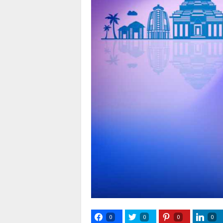
0
0
0
0