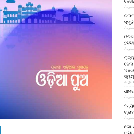
ଦେହା
August
କଳାକ
ସ୍ମୃତ
August
ଓଡ଼ିଶ
ହବିବ
August
ରାଜ୍
ହେଲା
ଏନଫୋ
ସ୍ୱୟ
August
ଧାମର
August
ବନ୍ୟ
ଗ୍ରା
August
ଗୋ-ଖ
ଅଭିଯ