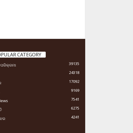
OPULAR CATEGORY
39135
ା ପରିକ୍ରମା
24318
17092
କ
9169
ୟ
7541
News
6275
ି
4241
ୁଝର