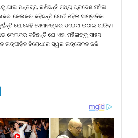
 ଯାଇ ମନ୍ତବ୍ୟ ରଖିଛନ୍ତି ମଧ୍ୟ ପ୍ରଦେଶ ମହିଳା
ଲକର।କେଲକର କହିଛନ୍ତି ଯେଉଁ ମହିଳା ସାମ୍ବାଦିକା
ହଁନ୍ତି ଯେ,କେହି ସେମାନଙ୍କର ଫାଇଦା ଉଠାଇ ପାରିବ।
ଣାଇ କେଲକର କହିଛନ୍ତି ଯେ ଏହା ମହିଳାଙ୍କୁ ସାହସ
ନେ ଉତ୍ପୀଡ଼ିନ ବିରୋଧରେ ସ୍ୱର ଉତ୍ତୋଳନ କରି