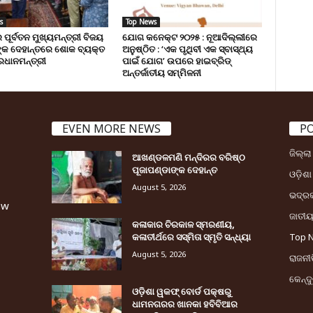
s
Top News
 ପୂର୍ବତନ ମୁଖ୍ୟମନ୍ତ୍ରୀ ବିଜୟ
ଯୋଗ କନେକ୍ଟ ୨୦୨୫ : ନୂଆଦିଲ୍ଲୀରେ
୍କ ଦେହାନ୍ତରେ ଶୋକ ବ୍ୟକ୍ତ
ଅନୁଷ୍ଠିତ : ‘ଏକ ପୃଥିବୀ ଏକ ସ୍ବାସ୍ଥ୍ୟ
ରଧାନମନ୍ତ୍ରୀ
ପାଇଁ ଯୋଗ’ ଉପରେ ହାଇବ୍ରିଡ୍
ଅନ୍ତର୍ଜାତୀୟ ସମ୍ମିଳନୀ
EVEN MORE NEWS
P
ଜିଲ୍ଲ
ଆଖଣ୍ଡଳମଣି ମନ୍ଦିରର ବରିଷ୍ଠ
ପୂଜାପଣ୍ଡାଙ୍କ ଦେହାନ୍ତ
ଓଡ଼ିଶା
August 5, 2026
ଭଦ୍ର
ew
ଜାତୀ
କଳାକାର ଚିରକାଳ ସ୍ମରଣୀୟ,
କଳାତୀର୍ଥରେ ସସ୍ମିତା ସ୍ମୃତି ସନ୍ଧ୍ୟା
Top 
August 5, 2026
ରାଜନୀତ
କେନ୍ଦ
ଓଡ଼ିଶା ୱକଫ୍ ବୋର୍ଡ ପକ୍ଷରୁ
ଧାମନଗରର ଖାନକା ହବିବିଆର