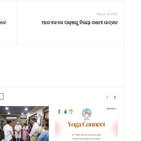
Next article
େବେ
ଆରଏସଏସ ପକ୍ଷରୁ ବିଜୟା ଦଶମୀ ଉତ୍ସବ