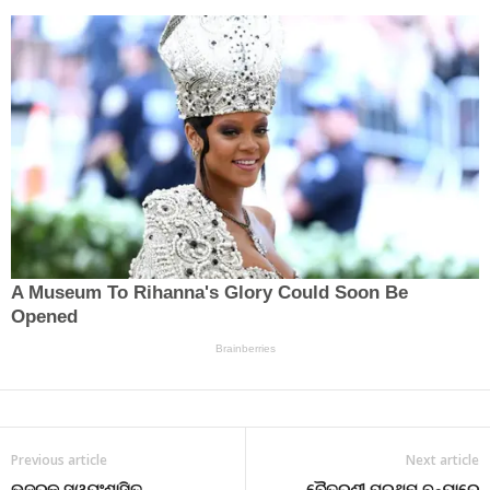
Previous article
Next article
ଭଦ୍ରକ ସ୍ୱୟଂଶାସିତ
ବୈତରଣୀ ପ୍ରଥମ ବନ୍ୟାରେ