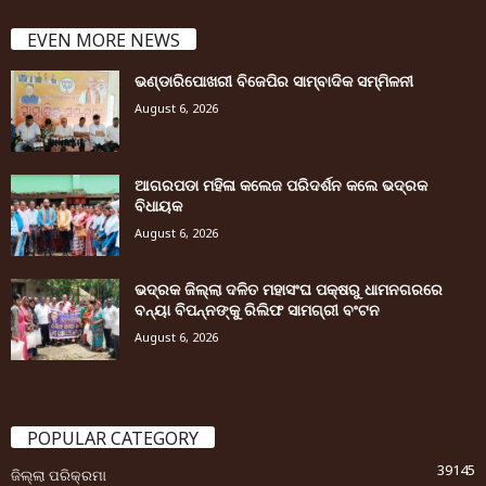
EVEN MORE NEWS
ଭଣ୍ଡାରିପୋଖରୀ ବିଜେପିର ସାମ୍ବାଦିକ ସମ୍ମିଳନୀ
August 6, 2026
ଆଗରପଡା ମହିଳା କଲେଜ ପରିଦର୍ଶନ କଲେ ଭଦ୍ରକ
ବିଧାୟକ
August 6, 2026
ଭଦ୍ରକ ଜିଲ୍ଲା ଦଳିତ ମହାସଂଘ ପକ୍ଷରୁ ଧାମନଗରରେ
ବନ୍ୟା ବିପନ୍ନଙ୍କୁ ରିଲିଫ ସାମଗ୍ରୀ ବଂଟନ
August 6, 2026
POPULAR CATEGORY
39145
ଜିଲ୍ଲା ପରିକ୍ରମା