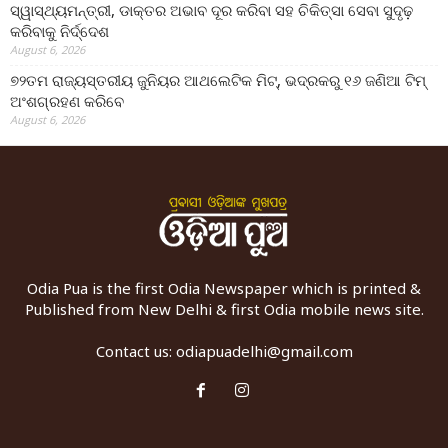
ସ୍ୱାସ୍ଥ୍ୟମନ୍ତ୍ରୀ, ଡାକ୍ତର ଅଭାବ ଦୂର କରିବା ସହ ଚିକିତ୍ସା ସେବା ସୁଦୃଢ଼
କରିବାକୁ ନିର୍ଦ୍ଦେଶ
August 6, 2026
୭୨ତମ ରାଜ୍ୟସ୍ତରୀୟ ଜୁନିୟର ଆଥଲେଟିକ ମିଟ୍‌, ଭଦ୍ରକରୁ ୧୬ ଜଣିଆ ଟିମ୍
ଅଂଶଗ୍ରହଣ କରିବେ
August 6, 2026
Odia Pua is the first Odia Newspaper which is printed &
Published from New Delhi & first Odia mobile news site.
Contact us:
odiapuadelhi@gmail.com