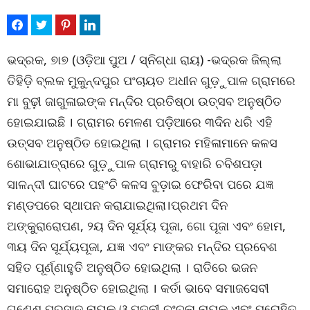
ଭଦ୍ରକ, ୭ା୭ (ଓଡ଼ିଆ ପୁଅ / ସ୍ନିଗ୍ଧା ରାୟ) -ଭଦ୍ରକ ଜିଲ୍ଲା
ତିହିଡି଼ ବ୍ଲକ ମୁକୁନ୍ଦପୁର ପଂଚାୟତ ଅଧୀନ ଗୁଡ଼ୁପାଳ ଗ୍ରାମରେ
ମା ବୁଢ଼ୀ ଜାଗୁଳାଇଙ୍କ ମନ୍ଦିର ପ୍ରତିଷ୍ଠା ଉତ୍ସବ ଅନୁଷ୍ଠିତ
ହୋଇଯାଇଛି । ଗ୍ରାମର ମେଳଣ ପଡ଼ିଆରେ ୩ଦିନ ଧରି ଏହି
ଉତ୍ସବ ଅନୁଷ୍ଠିତ ହୋଇଥିଲା । ଗ୍ରାମର ମହିଳାମାନେ କଳସ
ଶୋଭାଯାତ୍ରାରେ ଗୁଡ଼ୁପାଳ ଗ୍ରାମରୁ ବାହାରି ଚବିଶପଡ଼ା
ସାଳନ୍ଦୀ ଘାଟରେ ପହଂଚି କଳସ ବୁଡ଼ାଇ ଫେରିବା ପରେ ଯଜ୍ଞ
ମଣ୍ଡପରେ ସ୍ଥାପନ କରାଯାଇଥିଲା।ପ୍ରଥମ ଦିନ
ଅଙ୍କୁରାରୋପଣ, ୨ୟ ଦିନ ସୂର୍ଯ୍ୟ ପୂଜା, ଗୋ ପୂଜା ଏବଂ ହୋମ,
୩ୟ ଦିନ ସୂର୍ଯ୍ୟପୂଜା, ଯଜ୍ଞ ଏବଂ ମାଙ୍କର ମନ୍ଦିର ପ୍ରବେଶ
ସହିତ ପୂର୍ଣ୍ଣାହୁତି ଅନୁଷ୍ଠିତ ହୋଇଥିଲା । ରାତିରେ ଭଜନ
ସମାରୋହ ଅନୁଷ୍ଠିତ ହୋଇଥିଲା । କର୍ତା ଭାବେ ସମାଜସେବୀ
ଗଣେଶ ପ୍ରସାଦ ନାୟକ ଓ ପତ୍ନୀ ଚଂଚଳା ନାୟକ ଏବଂ ପୁରୋହିତ