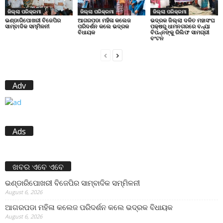
ଜିଲ୍ଲା ପରିକ୍ରମା
ଜିଲ୍ଲା ପରିକ୍ରମା
ଜିଲ୍ଲା ପରିକ୍ରମା
ଭଣ୍ଡାରିପୋଖରୀ ବିଜେପିର
ଆଗରପଡା ମହିଳା କଲେଜ
ଭଦ୍ରକ ଜିଲ୍ଲା ଦଳିତ ମହାସଂଘ
ସାମ୍ବାଦିକ ସମ୍ମିଳନୀ
ପରିଦର୍ଶନ କଲେ ଭଦ୍ରକ
ପକ୍ଷରୁ ଧାମନଗରରେ ବନ୍ୟା
ବିଧାୟକ
ବିପନ୍ନଙ୍କୁ ରିଲିଫ ସାମଗ୍ରୀ
ବଂଟନ
Adv
Ads
ଖବର ଏବେ ଏବେ
ଭଣ୍ଡାରିପୋଖରୀ ବିଜେପିର ସାମ୍ବାଦିକ ସମ୍ମିଳନୀ
August 6, 2026
ଆଗରପଡା ମହିଳା କଲେଜ ପରିଦର୍ଶନ କଲେ ଭଦ୍ରକ ବିଧାୟକ
August 6, 2026