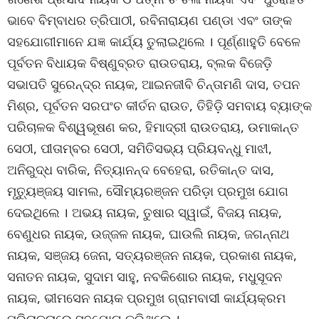
ଭାବେ ବିମ୍ବାଧର ତ୍ରିପାଠୀ, ରବିନାରାୟଣ ପଣ୍ଡା ଏବଂ ତାଙ୍କ
ସହଯୋଗୀମାନେ ଯଜ୍ଞ କାର୍ଯ୍ୟ ତୁଲାଇଥିଲେ । ପୂର୍ଣ୍ଣାହୁତି ବେଳେ
ପୂର୍ବତନ ବିଧାୟକ ବିଷ୍ଣୁବ୍ରତ ରାଉତରାୟ, ବ୍ଲକ ବିଜେଡ଼ି
ସଭାପତି ସୁରେନ୍ଦ୍ର ନାୟକ, ଆଇନଜୀବି ଚିନ୍ତାମଣି ଦାସ, ତପନ
ମିଶ୍ର, ପୂର୍ବତନ ସରପଂଚ କୀର୍ତନ ରାଉତ, ତିହିଡି଼ ସମବାୟ ବ୍ୟାଙ୍କ
ପରିଚାଳକ ବିଶ୍ୱଭୂଷଣ କର, ହିମାଦ୍ରୀ ରାଉତରାୟ, ଉମାକାନ୍ତ
ସେଠୀ, ପୀତାମ୍ବର ସେଠୀ, ସମିତିସଭ୍ୟ ପ୍ରିୟବନ୍ଧୁ ମାଝୀ,
ଅନିରୁଦ୍ଧ ବାରିକ, ନିତ୍ୟାନନ୍ଦ ବେହେରା, ରତିକାନ୍ତ ଦାସ,
ମୃତ୍ୟୁଞ୍ଜୟ ସାମଲ, ସୌମ୍ୟରଞ୍ଜନ ପରିଡ଼ା ପ୍ରମୁଖ ଯୋଗ
ଦେଇଥିଲେ । ଅଭୟ ନାୟକ, ତୁଷାର ସ୍ୱାଇଁ, ବିଜୟ ନାୟକ,
ବେଣୁଧର ନାୟକ, ଉଜ୍ଜଳ ନାୟକ, ଘାଉଲି ନାୟକ, ଜଗନ୍ନାଥ
ନାୟକ, ସଞ୍ଜୟ ଜେନା, ସତ୍ୟରଞ୍ଜନ ନାୟକ, ପ୍ରକାଶ ନାୟକ,
ସନାତନ ନାୟକ, ସୁଦାମ ସାହୁ, ନବକିଶୋର ନାୟକ, ମଧୁସୂଦନ
ନାୟକ, ଭୀମସେନ ନାୟକ ପ୍ରମୁଖ ଗ୍ରାମବାସୀ କାର୍ଯ୍ୟକ୍ରମ
ପରିଚାଳନାରେ ସହଯୋଗ କରିଥିଲେ ।