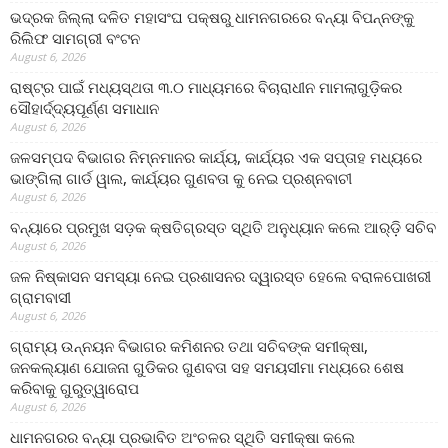
ଭଦ୍ରକ ଜିଲ୍ଲା ଦଳିତ ମହାସଂଘ ପକ୍ଷରୁ ଧାମନଗରରେ ବନ୍ୟା ବିପନ୍ନଙ୍କୁ
ରିଲିଫ ସାମଗ୍ରୀ ବଂଟନ
August 6, 2026
ରାଷ୍ଟ୍ର ପାଇଁ ମଧ୍ୟସ୍ଥତା ୩.୦ ମାଧ୍ୟମରେ ବିଚାରାଧୀନ ମାମଲାଗୁଡ଼ିକର
ସୌହାର୍ଦ୍ଦ୍ୟପୂର୍ଣ୍ଣ ସମାଧାନ
August 6, 2026
ଜଳସମ୍ପଦ ବିଭାଗର ନିମ୍ନମାନର କାର୍ଯ୍ୟ, କାର୍ଯ୍ୟର ଏକ ସପ୍ତାହ ମଧ୍ୟରେ
ଭାଙ୍ଗିଲା ଗାର୍ଡ ୱାଲ, କାର୍ଯ୍ୟର ଗୁଣବତା କୁ ନେଇ ପ୍ରଶ୍ନବାଚୀ
August 6, 2026
ବନ୍ୟାରେ ପ୍ରମୁଖ ସଡ଼କ କ୍ଷତିଗ୍ରସ୍ତ ସ୍ଥିତି ଅନୁଧ୍ୟାନ କଲେ ଆର୍‌ଡ଼ି ସଚିବ
August 6, 2026
ଜଳ ନିଷ୍କାସନ ସମସ୍ୟା ନେଇ ପ୍ରଶାସନର ଦ୍ୱାରସ୍ତ ହେଲେ ବରାଳପୋଖରୀ
ଗ୍ରାମବାସୀ
August 6, 2026
ଗ୍ରାମ୍ୟ ଉନ୍ନୟନ ବିଭାଗର କମିଶନର ତଥା ସଚିବଙ୍କ ସମୀକ୍ଷା,
ଜନକଲ୍ୟାଣ ଯୋଜନା ଗୁଡିକର ଗୁଣବତା ସହ ସମୟସୀମା ମଧ୍ୟରେ ଶେଷ
କରିବାକୁ ଗୁରୁତ୍ୱାରୋପ
August 6, 2026
ଧାମନଗରର ବନ୍ୟା ପ୍ରଭାବିତ ଅଂଚଳର ସ୍ଥିତି ସମୀକ୍ଷା କଲେ