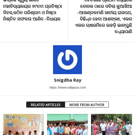
ମହାବିଦ୍ୟାଳୟର ୭୯ତମ ପ୍ରତିଷ୍ଠା
ବୋଡକ ଠାରେ ଦବିଲା କୁଆଖିଆ
ଦିବସ,କଠିନ ପରିଶ୍ରମ ଓ ନିଷ୍ଠା
-ଆଖଣ୍ଡଳମଣି ଜାତୀୟ ରାଜପଥ,
ନିଶ୍ଚିତ ସଫଳତା ଆଣିବ -ବିଧାୟକ
ବିଛିନ୍ନ ହେବା ଆଶଙ୍କା!, ଏକର
ଏକର ଚାଷଜମିରେ ଲହଡ଼ି ଭାଙ୍ଗୁଛି
ବନ୍ୟାପାଣି
Snigdha Ray
https://www.odiapua.com
RELATED ARTICLES
MORE FROM AUTHOR