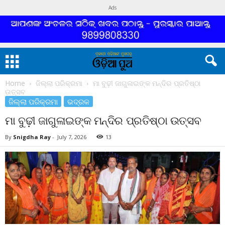
Ads
Home
ଜିଲ୍ଲା ପରିକ୍ରମା
ମା ବୁଢ଼ୀ ଜାଗୁଳାଇଙ୍କ ମନ୍ଦିର ପ୍ରତିଷ୍ଠା
ଉତ୍ସବ
ଜିଲ୍ଲା ପରିକ୍ରମା
ଭଦ୍ରକ
ମା ବୁଢ଼ୀ ଜାଗୁଳାଇଙ୍କ ମନ୍ଦିର ପ୍ରତିଷ୍ଠା ଉତ୍ସବ
By
Snigdha Ray
-
July 7, 2026
13