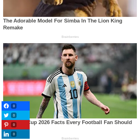
0
0
0
0