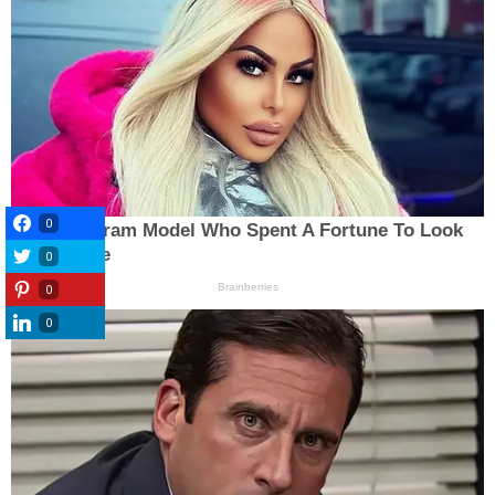
0
0
0
0