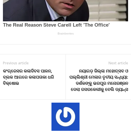
Previous article
Next article
କଂଗ୍ରେସର କଳାଦିବସ ପାଳନ,
ନୟାଗଡ଼ ଜିଲ୍ଳା ମହୋତ୍ସବ ଓ
ବ୍ଲକ ଆଗରେ କଳାପତାକା ଧରି
ପଲ୍ଲିଶ୍ରୀ ମେଳାର ତୃତୀୟ ସନ୍ଧ୍ୟା:
ବିକ୍ଷୋଭ
ଦର୍ଶକଙ୍କୁ ଭରପୂର ମନୋରଞ୍ଜନ
ଦେଲା ରସରକେଲୀକୁ ବେଲି ଡ୍ୟାନ୍ସ