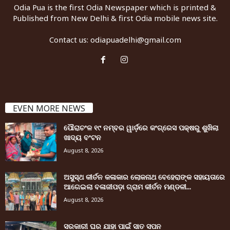
Odia Pua is the first Odia Newspaper which is printed &
Published from New Delhi & first Odia mobile news site.
Contact us:
odiapuadelhi@gmail.com
EVEN MORE NEWS
ପୌରାଚଂଳ ୧୯ ନମ୍ବର ୱାର୍ଡ଼ରେ କଂଗ୍ରେସ ପକ୍ଷରୁ ଶୁଖିଲା
ଖାଦ୍ୟ ବଂଟନ
August 8, 2026
ଅସୁସ୍ଥ କୀର୍ତନ କଳାକାର ଲୋକନାଥ ବେହେରାଙ୍କ ସହାୟତାରେ
ଆଗେଇଲା ବଳାଜୀପଡ଼ା ଗ୍ରାମ କୀର୍ତନ ମଣ୍ଡଳୀ...
August 8, 2026
ସରକାରୀ ଘର ଯାହା ପାଇଁ ସାତ ସପନ