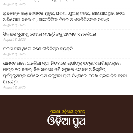
August 8, 2026
ଯୁବକଙ୍କ ସନ୍ଦେହଜନକ ମୃତ୍ୟୁ ଘଟଣା ,ପୁଅକୁ ହତ୍ୟା କାରାଯାଇଥିବା ନେଇ
ଅଭିଯୋଗ କଲେ ମା, ସାଇଂଟିଫିକ ଟିମର ଓ ଏସଡ଼ିପିଓଙ୍କ ତଦନ୍ତ
August 8, 2026
ଶିକ୍ଷକ ସୁଧାଂଶୁ ଶେଖର ମହାନ୍ତିଙ୍କୁ ଅବସର ସମ୍ବର୍ଦ୍ଧନା
August 8, 2026
ଚରଣ ଦାସ ଥିଲେ ଜଣେ ନୀତିନିଷ୍ଠ ବ୍ୟକ୍ତି
August 8, 2026
ଧାମନଗରରେ ଧାନକିଣା ନୂଆ ନିୟମରେ ଚାଷୀଙ୍କୁ ଝଟ୍‌କା,ଏଗ୍ରିଷ୍ଟାକ୍‌ରେ
ମାତ୍ର ୧୦ ହଜାର; ନିଜ ନାମରେ ଜମି ନଥିଲେ ଟୋକନ ଅନିଶ୍ଚିତ,
ପୂର୍ବପୁରୁଷଙ୍କ ଜମିରେ ଚାଷ କରୁଥିବା ଚାଷୀ ଚିନ୍ତାରେ; ୮୦% ପ୍ରଭାବିତ ହେବା
ଆଶଙ୍କା
August 8, 2026