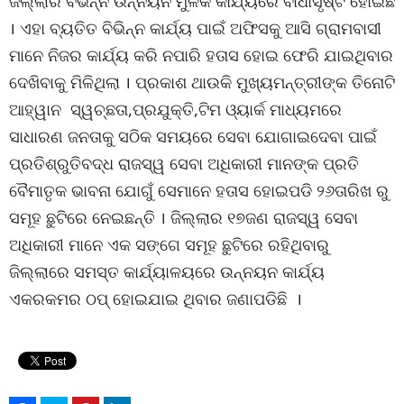
ଜିଲ୍ଲାର ବିଭିନ୍ନ ଉନ୍ନୟନ ମୁଳକ କାର୍ଯ୍ୟରେ ବାଧାସୃଷ୍ଟି ହୋଇଛି
। ଏହା ବ୍ୟତିତ ବିଭିନ୍ନ କାର୍ଯ୍ୟ ପାଇଁ ଅଫିସକୁ ଆସି ଗ୍ରାମବାସୀ
ମାନେ ନିଜର କାର୍ଯ୍ୟ କରି ନପାରି ହତାସ ହୋଇ ଫେରି ଯାଇଥିବାର
ଦେଖିବାକୁ ମିଳିଥିଲା । ପ୍ରକାଶ ଥାଉକି ମୁଖ୍ୟମନ୍ତ୍ରୀଙ୍କ ତିନୋଟି
ଆହ୍ୱାନ ସ୍ୱଚ୍ଛତା,ପ୍ରଯୁକ୍ତି,ଟିମ ଓ୍ୟାର୍କ ମାଧ୍ୟମରେ
ସାଧାରଣ ଜନତାକୁ ସଠିକ ସମୟରେ ସେବା ଯୋଗାଇଦେବା ପାଇଁ
ପ୍ରତିଶ୍ରୁତିବଦ୍ଧ ରାଜସ୍ୱ ସେବା ଅଧିକାରୀ ମାନଙ୍କ ପ୍ରତି
ବୈମାତୃକ ଭାବନା ଯୋଗୁଁ ସେମାନେ ହତାସ ହୋଇପଡି ୨୬ତାରିଖ ରୁ
ସମୂହ ଛୁଟିରେ ନେଇଛନ୍ତି । ଜିଲ୍ଲାର ୧୭ଜଣ ରାଜସ୍ୱ ସେବା
ଅଧିକାରୀ ମାନେ ଏକ ସଙ୍ଗେ ସମୂହ ଛୁଟିରେ ରହିଥିବାରୁ
ଜିଲ୍ଲାରେ ସମସ୍ତ କାର୍ଯ୍ୟାଳୟରେ ଉନ୍ନୟନ କାର୍ଯ୍ୟ
ଏକରକମର ଠପ୍ ହୋଇଯାଇ ଥିବାର ଜଣାପଡିଛି ।