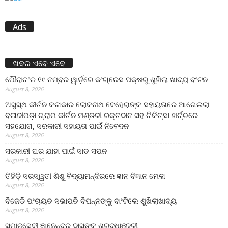
Ads
ଖବର ଏବେ ଏବେ
ପୌରାଚଂଳ ୧୯ ନମ୍ବର ୱାର୍ଡ଼ରେ କଂଗ୍ରେସ ପକ୍ଷରୁ ଶୁଖିଲା ଖାଦ୍ୟ ବଂଟନ
August 8, 2026
ଅସୁସ୍ଥ କୀର୍ତନ କଳାକାର ଲୋକନାଥ ବେହେରାଙ୍କ ସହାୟତାରେ ଆଗେଇଲା
ବଳାଜୀପଡ଼ା ଗ୍ରାମ କୀର୍ତନ ମଣ୍ଡଳୀ ରକ୍ତଦାନ ସହ ଚିକିତ୍ସା ଖର୍ଚ୍ଚରେ
ସହଯୋଗ, ସରକାରୀ ସହାୟତା ପାଇଁ ନିବେଦନ
August 8, 2026
ସରକାରୀ ଘର ଯାହା ପାଇଁ ସାତ ସପନ
August 8, 2026
ତିହିଡି଼ ସରସ୍ୱତୀ ଶିଶୁ ବିଦ୍ୟାମନ୍ଦିରରେ ଜ୍ଞାନ ବିଜ୍ଞାନ ମେଳା
August 8, 2026
ବିଜେଡି ପଂଚାୟତ ସଭାପତି ବିପନ୍ନଙ୍କୁ ବାଂଟିଲେ ଶୁଖିଲାଖାଦ୍ୟ
August 8, 2026
ସମାଜସେବୀ ଜ୍ଞାନେନ୍ଦ୍ର ଦାସଙ୍କୁ ଶ୍ରଦ୍ଧାଞ୍ଜଳୀ