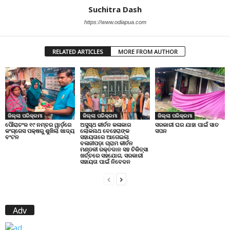
Suchitra Dash
https://www.odiapua.com
RELATED ARTICLES
MORE FROM AUTHOR
ଜିଲ୍ଲା ପରିକ୍ରମା
ଜିଲ୍ଲା ପରିକ୍ରମା
ଜିଲ୍ଲା ପରିକ୍ରମା
ପୌରାଚଂଳ ୧୯ ନମ୍ବର ୱାର୍ଡ଼ରେ
ଅସୁସ୍ଥ କୀର୍ତନ କଳାକାର
ସରକାରୀ ଘର ଯାହା ପାଇଁ ସାତ
କଂଗ୍ରେସ ପକ୍ଷରୁ ଶୁଖିଲା ଖାଦ୍ୟ
ଲୋକନାଥ ବେହେରାଙ୍କ
ସପନ
ବଂଟନ
ସହାୟତାରେ ଆଗେଇଲା
ବଳାଜୀପଡ଼ା ଗ୍ରାମ କୀର୍ତନ
ମଣ୍ଡଳୀ ରକ୍ତଦାନ ସହ ଚିକିତ୍ସା
ଖର୍ଚ୍ଚରେ ସହଯୋଗ, ସରକାରୀ
ସହାୟତା ପାଇଁ ନିବେଦନ
Adv