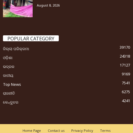
August 8, 2026
POPULAR CATEGORY
39170
ଜିଲ୍ଲା ପରିକ୍ରମା
24318
ଓଡ଼ିଶା
17127
ଭଦ୍ରକ
9169
ଜାତୀୟ
7541
Top News
6275
ରାଜନୀତି
4241
କେନ୍ଦୁଝର
Home Page
Contact us
Privacy Policy
Terms