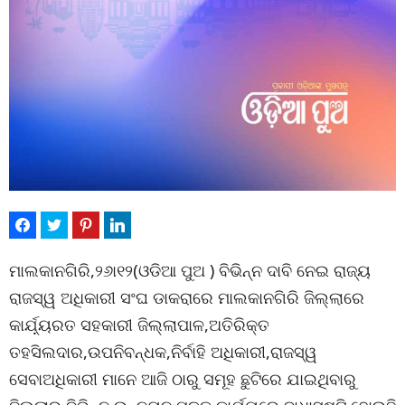
ମାଲକାନଗିରି,୨୬ା୧୨(ଓଡିଆ ପୁଅ ) ବିଭିନ୍ନ ଦାବି ନେଇ ରାଜ୍ୟ
ରାଜସ୍ୱ ଅଧିକାରୀ ସଂଘ ଡାକରାରେ ମାଲକାନଗିରି ଜିଲ୍ଲାରେ
କାର୍ଯ଼୍ୟରତ ସହକାରୀ ଜିଲ୍ଲାପାଳ,ଅତିରିକ୍ତ
ତହସିଲଦାର,ଉପନିବନ୍ଧକ,ନିର୍ବାହି ଅଧିକାରୀ,ରାଜସ୍ୱ
ସେବାଅଧିକାରୀ ମାନେ ଆଜି ଠାରୁ ସମୂହ ଛୁଟିରେ ଯାଇଥିବାରୁ