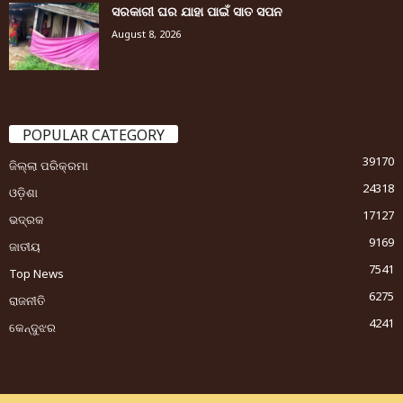
ସରକାରୀ ଘର ଯାହା ପାଇଁ ସାତ ସପନ
August 8, 2026
POPULAR CATEGORY
39170
ଜିଲ୍ଲା ପରିକ୍ରମା
24318
ଓଡ଼ିଶା
17127
ଭଦ୍ରକ
9169
ଜାତୀୟ
7541
Top News
6275
ରାଜନୀତି
4241
କେନ୍ଦୁଝର