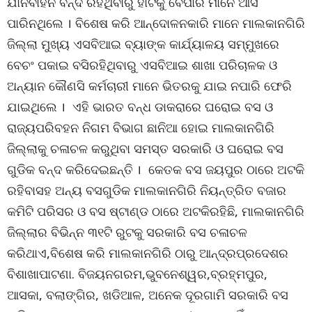
ଯାନବାହନ ବନ୍ଦ ରହିଥିବାରୁ ହାଟକୁ ବେପାରି ମାନେ ଆସି
ପାରିନଥିଲେ । ବିଶେଷ କରି ଆନ୍ଦୋଳନକାରି ମାନେ ମାଲକାନଗିରି
ଜିଲ୍ଲା ମୁଖ୍ୟ ଏସବିଆଇ ବ୍ୟାଙ୍କ କାର୍ଯ୍ୟାଳୟ ସମ୍ମୁଖରେ
ବେଚଂ ପକାଇ ବସିରହିଥିବାରୁ ଏସବିଆଇ ଶାଖା ପରିଚାଳକ ଓ
ଅନ୍ୟାନ କୌଣସି କର୍ମଚାରୀ ମାନେ ଭିତରକୁ ଯାଇ ନପାରି ଫେରି
ଯାଇଥିଲେ । ଏହି ଭାରତ ବନ୍ଧ ଡାକରାରେ ଘରୋଇ ବସ ଓ
ରାଜ୍ୟପରିବହନ ନିଗମ ବିଭାଗ ଛାନିଆ ହୋଇ ମାଲକାନଗିରି
ଜିଲ୍ଲାକୁ ଚଳାଚଳ କରୁଥିବା ସମସ୍ତ ସରକାରି ଓ ଘରୋଇ ବସ
ଗୁଡିକ ବନ୍ଦ କରିଦେଇଛନ୍ତି । କେତକ ବସ ଜୟପୁର ଠାରେ ଅଟକି
ରହିବାସହ ଅନ୍ୟ ବସଗୁଡିକ ମାଲକାନଗିରି ନିୟନ୍ତ୍ରିତ ବଜାର
କମିଟି ପରିସର ଓ ବସ ଷ୍ଟାଣ୍ଡ ଠାରେ ଅଟକିରହିଛି, ମାଲକାନଗିରି
ଜିଲ୍ଲାର ବିଭିନ୍ନ ୩୧ଟି ରୁଟକୁ ସରକାରି ବସ ଚଳାଚଳ
କରିଥାଏ,ବିଶେଷ କରି ମାଲକାନଗିରି ଠାରୁ ଆନ୍ଦ୍ରପ୍ରଦେଶର
ବିଶାଖାପାଟଣା. ବିଜୟନଗରମ,ଭୁବନେଶ୍ୱର,ବ୍ରହ୍ମପୁର,
ଆସକା, ବଲାଙ୍ଗିର, ଖଡିଆଳ, ଅନେକ ଦୂରଗାମି ସରକାରି ବସ