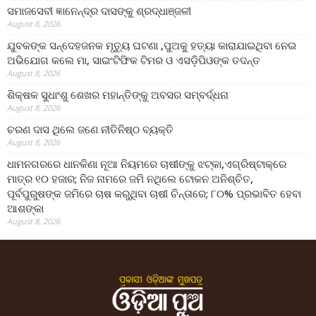
ସମାଜସେବୀ ଜ୍ଞାନେନ୍ଦ୍ର ଦାସଙ୍କୁ ଶ୍ରଦ୍ଧାଞ୍ଜଳୀ
August 8, 2026
ଯୁବକଙ୍କ ସନ୍ଦେହଜନକ ମୃତ୍ୟୁ ଘଟଣା ,ପୁଅକୁ ହତ୍ୟା କାରାଯାଇଥିବା ନେଇ
ଅଭିଯୋଗ କଲେ ମା, ସାଇଂଟିଫିକ ଟିମର ଓ ଏସଡ଼ିପିଓଙ୍କ ତଦନ୍ତ
August 8, 2026
ଶିକ୍ଷକ ସୁଧାଂଶୁ ଶେଖର ମହାନ୍ତିଙ୍କୁ ଅବସର ସମ୍ବର୍ଦ୍ଧନା
August 8, 2026
ଚରଣ ଦାସ ଥିଲେ ଜଣେ ନୀତିନିଷ୍ଠ ବ୍ୟକ୍ତି
August 8, 2026
ଧାମନଗରରେ ଧାନକିଣା ନୂଆ ନିୟମରେ ଚାଷୀଙ୍କୁ ଝଟ୍‌କା,ଏଗ୍ରିଷ୍ଟାକ୍‌ରେ
ମାତ୍ର ୧୦ ହଜାର; ନିଜ ନାମରେ ଜମି ନଥିଲେ ଟୋକନ ଅନିଶ୍ଚିତ,
ପୂର୍ବପୁରୁଷଙ୍କ ଜମିରେ ଚାଷ କରୁଥିବା ଚାଷୀ ଚିନ୍ତାରେ; ୮୦% ପ୍ରଭାବିତ ହେବା
ଆଶଙ୍କା
August 8, 2026