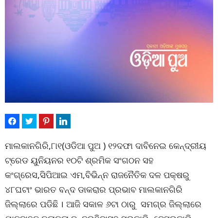
ମାଲକାନଗିରି,୮ା୧(ଓଡିଆ ପୁଅ ) ୧୨ଦଫା ଦାବିନେଇ କେନ୍ଦ୍ରୀୟ
ଟ୍ରେଡ ୟୁନିୟନର ୧୦ଟି ଶ୍ରମିକ ସଂଗଠନ ସହ
କଂଗ୍ରେସ,ସିପିଆଇ ଏମ,ବିଭିନ୍ନ ରାଜନୈତିକ ଦଳ ପକ୍ଷରୁ
୪୮ଘଟାଂ ଭାରତ ବନ୍ଦ ଡାକରାର ପ୍ରଭାବ ମାଲକାନଗିରି
ଜିଲ୍ଲାରେ ପଡିଛି । ଆଜି ସକାଳ ୬ଟା ଠାରୁ ସମଗ୍ର ଜିଲ୍ଲାରେ