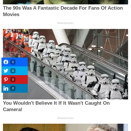
0
0
0
0