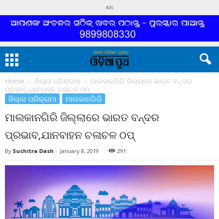
Ads
Home
ଜିଲ୍ଲା ପରିକ୍ରମା
ମାଲକାନଗିରି ଜିଲ୍ଲାରେ ଭାରତ ବନ୍ଦର
ପ୍ରଭାବ,ଯାନବାହନ ଚଳାଚଳ ଠପ୍
ଜିଲ୍ଲା ପରିକ୍ରମା
ମାଲକାନଗିରି
ମାଲକାନଗିରି ଜିଲ୍ଲାରେ ଭାରତ ବନ୍ଦର
ପ୍ରଭାବ,ଯାନବାହନ ଚଳାଚଳ ଠପ୍
By
Suchitra Dash
-
January 8, 2019
291