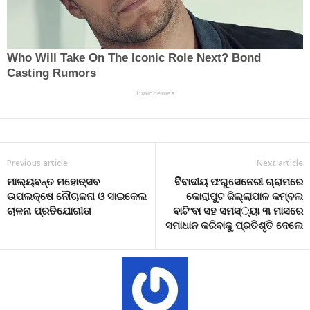
Previous article
Next article
ମାଲ୍ୟବନ୍ତ ମହୋତ୍ସବ
ବିିବାଦୀୟ ଫଗୁସେନେରୀ ଗ୍ରାମରେ
ଉପଲକ୍ଷେ ନୌଚାଳନା ଓ ସାଇକେଲ
କୋରାପୁଟ ଜିଲ୍ଲାପାଳ କମ୍ବଲ
ଚାଳନା ପ୍ରତିଯୋଗୀତା
ବାଟିଂବା ସହ ସମସ୍୍ୟା ୩ ମାସରେ
ସମାଧାନ କରିବାକୁ ପ୍ରତିଶୃତି ଦେଲେ