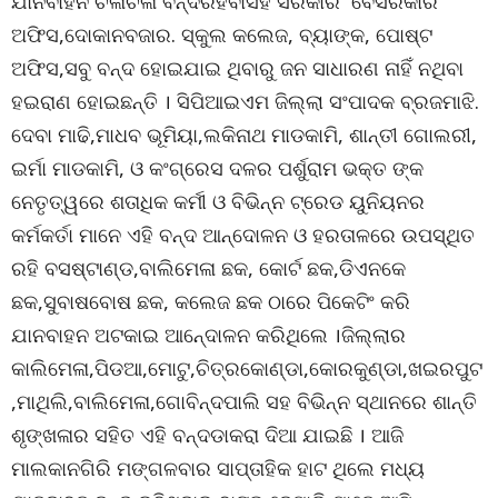
ଯାନବାହନ ଚଳାଚଳା ବନ୍ଦରହିବାସହ ସରକାରି ବେସରକାରି
ଅଫିସ,ଦୋକାନବଜାର. ସ୍କୁଲ କଲେଜ, ବ୍ୟାଙ୍କ, ପୋଷ୍ଟ
ଅଫିସ,ସବୁ ବନ୍ଦ ହୋଇଯାଇ ଥିବାରୁ ଜନ ସାଧାରଣ ନାହିଁ ନଥିବା
ହଇରାଣ ହୋଇଛନ୍ତି । ସିପିଆଇଏମ ଜିଲ୍ଲା ସଂପାଦକ ବ୍ରଜମାଝି.
ଦେବା ମାଢି,ମାଧବ ଭୂମିୟା,ଲକିନାଥ ମାଡକାମି, ଶାନ୍ତୀ ଗୋଲରୀ,
ଇର୍ମା ମାଡକାମି, ଓ କଂଗ୍ରେସ ଦଳର ପର୍ଶୁରାମ ଭକ୍ତ ଙ୍କ
ନେତୃତ୍ୱରେ ଶତାଧିକ କର୍ମୀ ଓ ବିଭିନ୍ନ ଟ୍ରେଡ ୟୁନିୟନର
କର୍ମକର୍ତା ମାନେ ଏହି ବନ୍ଦ ଆନ୍ଦୋଳନ ଓ ହରତାଳରେ ଉପସ୍ଥିତ
ରହି ବସଷ୍ଟାଣ୍ଡ,ବାଲିମେଳା ଛକ, କୋର୍ଟ ଛକ,ଡିଏନକେ
ଛକ,ସୁବାଷବୋଷ ଛକ, କଲେଜ ଛକ ଠାରେ ପିକେଟିଂ କରି
ଯାନବାହନ ଅଟକାଇ ଆନେ୍ଦାଳନ କରିଥିଲେ ।ଜିଲ୍ଲାର
କାଲିମେଳା,ପିଡଆ,ମୋଟୁ,ଚିତ୍ରକୋଣ୍ଡା,କୋରକୁଣ୍ଡା,ଖଇରପୁଟ
,ମାଥିଲି,ବାଲିମେଳା,ଗୋବିନ୍ଦପାଲି ସହ ବିଭିନ୍ନ ସ୍ଥାନରେ ଶାନ୍ତି
ଶୃଙ୍ଖଳାର ସହିତ ଏହି ବନ୍ଦଡାକରା ଦିଆ ଯାଇଛି । ଆଜି
ମାଲକାନଗିରି ମଙ୍ଗଳବାର ସାପ୍ତାହିକ ହାଟ ଥିଲେ ମଧ୍ୟ