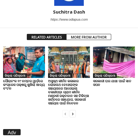
Suchitra Dash
https://www.odiapua.com
RELATED ARTICLES
MORE FROM AUTHOR
ଜିଲ୍ଲା ପରିକ୍ରମା
ଜିଲ୍ଲା ପରିକ୍ରମା
ଜିଲ୍ଲା ପରିକ୍ରମା
ପୌରାଚଂଳ ୧୯ ନମ୍ବର ୱାର୍ଡ଼ରେ
ଅସୁସ୍ଥ କୀର୍ତନ କଳାକାର
ସରକାରୀ ଘର ଯାହା ପାଇଁ ସାତ
କଂଗ୍ରେସ ପକ୍ଷରୁ ଶୁଖିଲା ଖାଦ୍ୟ
ଲୋକନାଥ ବେହେରାଙ୍କ
ସପନ
ବଂଟନ
ସହାୟତାରେ ଆଗେଇଲା
ବଳାଜୀପଡ଼ା ଗ୍ରାମ କୀର୍ତନ
ମଣ୍ଡଳୀ ରକ୍ତଦାନ ସହ ଚିକିତ୍ସା
ଖର୍ଚ୍ଚରେ ସହଯୋଗ, ସରକାରୀ
ସହାୟତା ପାଇଁ ନିବେଦନ
Adv