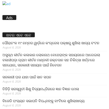
Ads
ଖବର ଏବେ ଏବେ
ପୌରାଚଂଳ ୧୯ ନମ୍ବର ୱାର୍ଡ଼ରେ କଂଗ୍ରେସ ପକ୍ଷରୁ ଶୁଖିଲା ଖାଦ୍ୟ ବଂଟନ
August 8, 2026
ଅସୁସ୍ଥ କୀର୍ତନ କଳାକାର ଲୋକନାଥ ବେହେରାଙ୍କ ସହାୟତାରେ ଆଗେଇଲା
ବଳାଜୀପଡ଼ା ଗ୍ରାମ କୀର୍ତନ ମଣ୍ଡଳୀ ରକ୍ତଦାନ ସହ ଚିକିତ୍ସା ଖର୍ଚ୍ଚରେ
ସହଯୋଗ, ସରକାରୀ ସହାୟତା ପାଇଁ ନିବେଦନ
August 8, 2026
ସରକାରୀ ଘର ଯାହା ପାଇଁ ସାତ ସପନ
August 8, 2026
ତିହିଡି଼ ସରସ୍ୱତୀ ଶିଶୁ ବିଦ୍ୟାମନ୍ଦିରରେ ଜ୍ଞାନ ବିଜ୍ଞାନ ମେଳା
August 8, 2026
ବିଜେଡି ପଂଚାୟତ ସଭାପତି ବିପନ୍ନଙ୍କୁ ବାଂଟିଲେ ଶୁଖିଲାଖାଦ୍ୟ
August 8, 2026