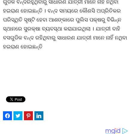
ଗୁଡିକ ବନ୍ଦରହୁଥିବାରୁ ସାଧାରଣ ଯାତ୍ରୀ ମାନେ ନାହିଁ ନଥିବା
ହଇରାଣ ହୋଇଛନ୍ତି । ବନ୍ଦ ସମୟରେ କୌଣସି ଅପ୍ରିତିକର
ପରିସ୍ଥିତି ସୃଷ୍ଟି ହେବା ଆଶଙ୍କାରେ ପୁଲିସ ପକ୍ଷରୁ ବିଭିନ୍ନ
ସ୍ଥାନରେ ସୁରକ୍ଷା ବ୍ୟବସ୍ଥା କରାଯାଇଥିଲା । ଯାତ୍ରୀ ବାହି
ବସଗୁଡିକ ବନ୍ଦ ରହିଥିବାରୁ ସାଧାରଣ ଯାତ୍ରୀ ମାନେ ନାହିଁ ନଥିବା
ହଇରାଣ ହୋଇଛନ୍ତି