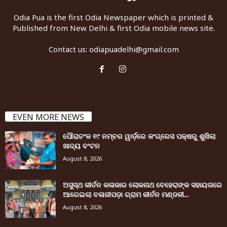
Odia Pua is the first Odia Newspaper which is printed &
Published from New Delhi & first Odia mobile news site.
Contact us:
odiapuadelhi@gmail.com
EVEN MORE NEWS
ପୌରାଚଂଳ ୧୯ ନମ୍ବର ୱାର୍ଡ଼ରେ କଂଗ୍ରେସ ପକ୍ଷରୁ ଶୁଖିଲା
ଖାଦ୍ୟ ବଂଟନ
August 8, 2026
ଅସୁସ୍ଥ କୀର୍ତନ କଳାକାର ଲୋକନାଥ ବେହେରାଙ୍କ ସହାୟତାରେ
ଆଗେଇଲା ବଳାଜୀପଡ଼ା ଗ୍ରାମ କୀର୍ତନ ମଣ୍ଡଳୀ...
August 8, 2026