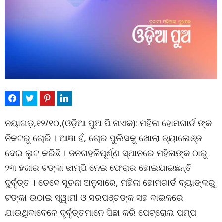
ନୟାଗଡ଼,୧୨/୧୦,(ଓଡ଼ିଆ ପୁଅ ପି ନାଏକ): ମହିଳା ହୋମଗାର୍ଡ ଙ୍କ
ନିକଟରୁ ଚୋରି । ଆଜ୍ଞା ହଁ, ଚୋର ପୁଲିସକୁ ଖୋଲା ଚ୍ୟାଲେଞ୍ଜ
ଦେଇ ଲୁଟ କରିଛି । ଜନଗହଳିପୂର୍ଣ୍ଣ ସ୍ଥାନରେ ମହିଳାଙ୍କ ଠାରୁ
୨୩ ହଜାର ଟଙ୍କା ଝାମ୍ପି ନେଇ ଫେରାର ହୋଇଯାଇଛନ୍ତି
ଦୁର୍ବୃତ୍ତ । ତେବେ ସୂଚନା ଅନୁସାରେ, ମହିଳା ହୋମଗାର୍ଡ ବ୍ୟାଙ୍କରୁ
ଟଙ୍କା ଉଠାଇ ସ୍ୱାମୀ ଓ ସରପଞ୍ଚଙ୍କ ସହ ବାଇକରେ
ଯାଉଥିବାବେଳେ ଦୃର୍ବୃତ୍ତମାନେ ପିଛା କରି ପେଟ୍ରୋଲ ପମ୍ପ