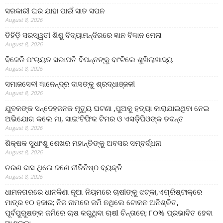
ସରକାରୀ ଘର ଯାହା ପାଇଁ ସାତ ସପନ
August 8, 2026
ତିହିଡି଼ ସରସ୍ୱତୀ ଶିଶୁ ବିଦ୍ୟାମନ୍ଦିରରେ ଜ୍ଞାନ ବିଜ୍ଞାନ ମେଳା
August 8, 2026
ବିଜେଡି ପଂଚାୟତ ସଭାପତି ବିପନ୍ନଙ୍କୁ ବାଂଟିଲେ ଶୁଖିଲାଖାଦ୍ୟ
August 8, 2026
ସମାଜସେବୀ ଜ୍ଞାନେନ୍ଦ୍ର ଦାସଙ୍କୁ ଶ୍ରଦ୍ଧାଞ୍ଜଳୀ
August 8, 2026
ଯୁବକଙ୍କ ସନ୍ଦେହଜନକ ମୃତ୍ୟୁ ଘଟଣା ,ପୁଅକୁ ହତ୍ୟା କାରାଯାଇଥିବା ନେଇ
ଅଭିଯୋଗ କଲେ ମା, ସାଇଂଟିଫିକ ଟିମର ଓ ଏସଡ଼ିପିଓଙ୍କ ତଦନ୍ତ
August 8, 2026
ଶିକ୍ଷକ ସୁଧାଂଶୁ ଶେଖର ମହାନ୍ତିଙ୍କୁ ଅବସର ସମ୍ବର୍ଦ୍ଧନା
August 8, 2026
ଚରଣ ଦାସ ଥିଲେ ଜଣେ ନୀତିନିଷ୍ଠ ବ୍ୟକ୍ତି
August 8, 2026
ଧାମନଗରରେ ଧାନକିଣା ନୂଆ ନିୟମରେ ଚାଷୀଙ୍କୁ ଝଟ୍‌କା,ଏଗ୍ରିଷ୍ଟାକ୍‌ରେ
ମାତ୍ର ୧୦ ହଜାର; ନିଜ ନାମରେ ଜମି ନଥିଲେ ଟୋକନ ଅନିଶ୍ଚିତ,
ପୂର୍ବପୁରୁଷଙ୍କ ଜମିରେ ଚାଷ କରୁଥିବା ଚାଷୀ ଚିନ୍ତାରେ; ୮୦% ପ୍ରଭାବିତ ହେବା