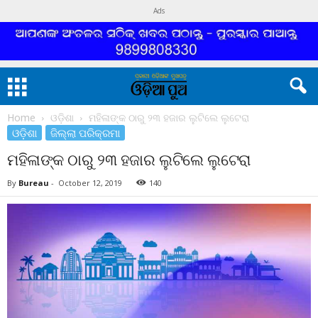
Ads
Home
ଓଡ଼ିଶା
ମହିଳାଙ୍କ ଠାରୁ ୨୩ ହଜାର ଲୁଟିଲେ ଲୁଟେରା
ଓଡ଼ିଶା
ଜିଲ୍ଲା ପରିକ୍ରମା
ମହିଳାଙ୍କ ଠାରୁ ୨୩ ହଜାର ଲୁଟିଲେ ଲୁଟେରା
By
Bureau
-
October 12, 2019
140