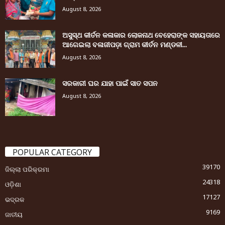
August 8, 2026
ଅସୁସ୍ଥ କୀର୍ତନ କଳାକାର ଲୋକନାଥ ବେହେରାଙ୍କ ସହାୟତାରେ
ଆଗେଇଲା ବଳାଜୀପଡ଼ା ଗ୍ରାମ କୀର୍ତନ ମଣ୍ଡଳୀ...
August 8, 2026
ସରକାରୀ ଘର ଯାହା ପାଇଁ ସାତ ସପନ
August 8, 2026
POPULAR CATEGORY
39170
ଜିଲ୍ଲା ପରିକ୍ରମା
24318
ଓଡ଼ିଶା
17127
ଭଦ୍ରକ
9169
ଜାତୀୟ