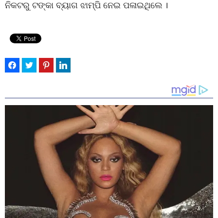
ନିକଟରୁ ଟଙ୍କା ବ୍ୟାଗ ଝାମ୍ପି ନେଇ ପଳାଇଥିଲେ ।