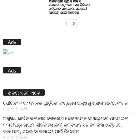
ବଳାଜୀପଡ଼ା ଗ୍ରାମ କୀର୍ତନ
ମଣ୍ଡଳୀ ରକ୍ତଦାନ ସହ ଚିକିତ୍ସା
ଖର୍ଚ୍ଚରେ ସହଯୋଗ, ସରକାରୀ
ସହାୟତା ପାଇଁ ନିବେଦନ
Adv
Ads
ଖବର ଏବେ ଏବେ
ପୌରାଚଂଳ ୧୯ ନମ୍ବର ୱାର୍ଡ଼ରେ କଂଗ୍ରେସ ପକ୍ଷରୁ ଶୁଖିଲା ଖାଦ୍ୟ ବଂଟନ
August 8, 2026
ଅସୁସ୍ଥ କୀର୍ତନ କଳାକାର ଲୋକନାଥ ବେହେରାଙ୍କ ସହାୟତାରେ ଆଗେଇଲା
ବଳାଜୀପଡ଼ା ଗ୍ରାମ କୀର୍ତନ ମଣ୍ଡଳୀ ରକ୍ତଦାନ ସହ ଚିକିତ୍ସା ଖର୍ଚ୍ଚରେ
ସହଯୋଗ, ସରକାରୀ ସହାୟତା ପାଇଁ ନିବେଦନ
August 8, 2026