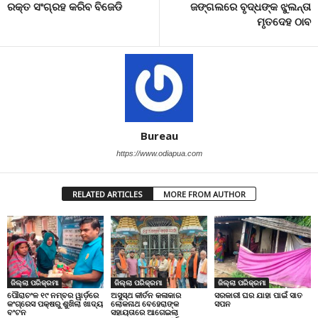
ରକ୍ତ ସଂଗ୍ରହ କରିବ ବିଜେଡି
ଜଙ୍ଗଲରେ ବୃଦ୍ଧଙ୍କ ଝୁଲନ୍ତା
ମୃତଦେହ ଠାବ
Bureau
https://www.odiapua.com
RELATED ARTICLES
MORE FROM AUTHOR
ଜିଲ୍ଲା ପରିକ୍ରମା
ଜିଲ୍ଲା ପରିକ୍ରମା
ଜିଲ୍ଲା ପରିକ୍ରମା
ପୌରାଚଂଳ ୧୯ ନମ୍ବର ୱାର୍ଡ଼ରେ
ଅସୁସ୍ଥ କୀର୍ତନ କଳାକାର
ସରକାରୀ ଘର ଯାହା ପାଇଁ ସାତ
କଂଗ୍ରେସ ପକ୍ଷରୁ ଶୁଖିଲା ଖାଦ୍ୟ
ଲୋକନାଥ ବେହେରାଙ୍କ
ସପନ
ବଂଟନ
ସହାୟତାରେ ଆଗେଇଲା