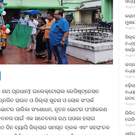
ସତ୍ୟ
August
କରାମ
ମୁଶା
August
ଜିଲ୍
ଚନ୍ଦ
କାର୍ଯ
August
ଭଦ୍ର
ବନ୍ୟ
August
ବଢ଼ିଲ
ର ନାଥ ପ୍ରଧାନ): ଇଲେକ୍‌ଟୋରାଲ ରେଜିଷ୍ଟ୍ରେସନ
ବନ୍ୟା
ଇଟାପ
୍ନଜିତ ରାଉତ ଓ ଜିଲ୍ଲା ସୂଚନା ଓ ଲୋକ ସଂପର୍କ
August
ାହୁ ଭୋଟର ତାଲିକା ସଂଶୋଧନ, ନୂତନ ଭୋଟର ପଂଜୀକରଣ
ରିଲି
ନତା ପାଇଁ ଏକ ସଚେତନତା ରଥ ପତାକା ହଲାଇ
ଘେରି
August
ଆଠ ଦିନ ବ୍ୟାପି ଜିଲ୍ଲାର ସମସ୍ତ ବ୍ଲକ ଏବଂ ସହରାଂଚଳ
ଜୀବିତ