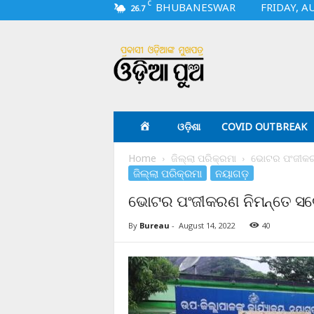
C
BHUBANESWAR
FRIDAY, A
26.7
O
d
i
a
p
u
a
ଓଡ଼ିଶା
COVID OUTBREAK
.
c
Home
ଜିଲ୍ଲା ପରିକ୍ରମା
ଭୋଟର ପଂଜୀକର
o
ଜିଲ୍ଲା ପରିକ୍ରମା
ନୟାଗଡ଼
m
ଭୋଟର ପଂଜୀକରଣ ନିମନ୍ତେ ସ
By
Bureau
-
August 14, 2022
40