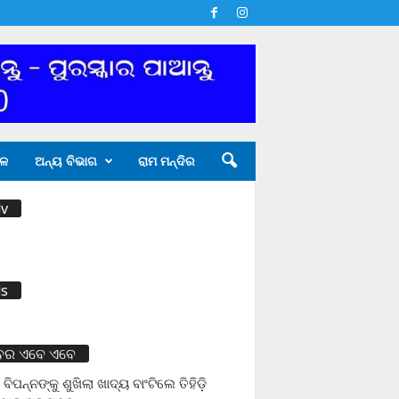
ଳ
ଅନ୍ୟ ବିଭାଗ
ରାମ ମନ୍ଦିର
v
s
ବର ଏବେ ଏବେ
 ବିପନ୍ନଙ୍କୁ ଶୁଖିଲା ଖାଦ୍ୟ ବାଂଟିଲେ ତିହିଡି଼