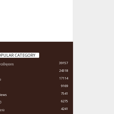
OPULAR CATEGORY
39157
ା ପରିକ୍ରମା
24318
17114
କ
9169
ୟ
7541
News
6275
ି
4241
ୁଝର