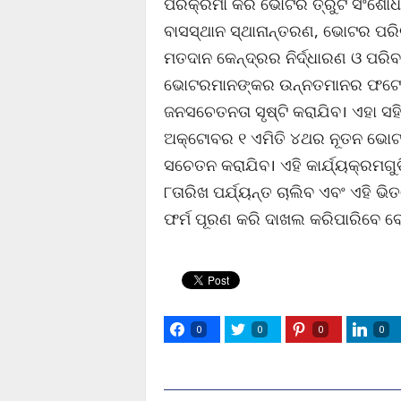
ପରିକ୍ରମା କରି ଭୋଟର ତ୍ରୁଟି ସଂଶୋଧନ
ବାସସ୍ଥାନ ସ୍ଥାନାନ୍ତରଣ, ଭୋଟର ପର
ମତଦାନ କେନ୍ଦ୍ରର ନିର୍ଦ୍ଧାରଣ ଓ ପରି
ଭୋଟରମାନଙ୍କର ଉନ୍ନତମାନର ଫଟୋ 
ଜନସଚେତନତା ସୃଷ୍ଟି କରାଯିବ। ଏହା ସହି
ଅକ୍ଟୋବର ୧ ଏମିତି ୪ଥର ନୂତନ ଭୋ
ସଚେତନ କରାଯିବ। ଏହି କାର୍ଯ୍ୟକ୍ରମଗ
୮ତାରିଖ ପର୍ଯ୍ୟନ୍ତ ଚାଲିବ ଏବଂ ଏହି
ଫର୍ମ ପୂରଣ କରି ଦାଖଲ କରିପାରିବେ ବୋ
0
0
0
0