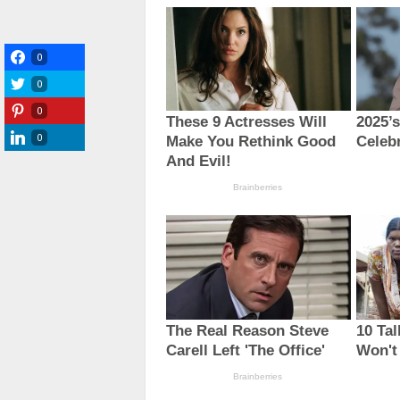
0
0
0
0