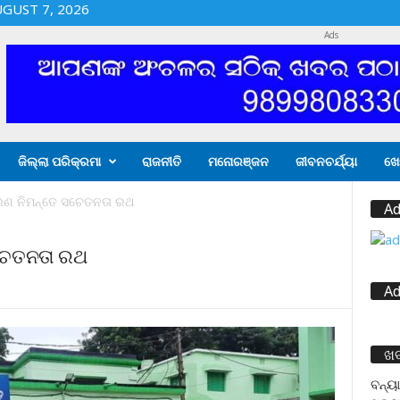
UGUST 7, 2026
Ads
ଜିଲ୍ଲା ପରିକ୍ରମା
ରାଜନୀତି
ମନୋରଞ୍ଜନ
ଜୀବନଚର୍ଯ୍ୟା
ଖେ
ଣ ନିମନ୍ତେ ସଚେତନତା ରଥ
Ad
ଚେତନତା ରଥ
Ad
ଖ
ବନ୍ୟା