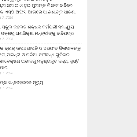
,ଆରଆଇ ଓ ଦୁଇ ପୁଅଙ୍କ ଗିରଫ ଦାବିରେ
କ ଏସ୍‌ପି ଅଫିସ ଆଗରେ ଆଇଶାଙ୍କ ଧାରଣା
 7, 2026
ା ସ୍କୁଲ କଲେଜ ଶିକ୍ଷକ କର୍ମଚାରୀ ସମନ୍ୱୟ
 ପକ୍ଷରୁ ଗଣଶିକ୍ଷା ମନ୍ତ୍ରୀଙ୍କୁ ଦାବିପତ୍ର
 7, 2026
କ ବ୍ଲକ୍ ଉପସଭାପତି ଓ ସରପଂଚ ଜିଲାପାଳଙ୍କୁ
ଲେ,ସାଳନ୍ଦୀ ଓ ନାଳିଆ ନଦୀବନ୍ଧ ଗୁଡିକର
ଣାବେକ୍ଷଣ ଅଭାବରୁ ମନୁଷ୍ୟକୃତ ବନ୍ୟା ସୃଷ୍ଟି
ଯୋଗ
 7, 2026
ଙ୍କ ସନ୍ଦେହଜନକ ମୃତ୍ୟୁ
 7, 2026