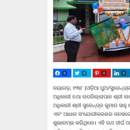
0
0
0
0
ନୟାଗଡ଼, ୧୩ା୮ (ଓଡ଼ିଆ ପୁଅ/ସୁରେନ୍ଦ୍
ଅଧିକାରୀ ତଥା ଉପଜିଲ୍ଲାପାଳ ଶ୍ରୀ ଲଗ
ଅଧିକାରୀ ଶ୍ରୀ ସୁରେନ୍ଦ୍ର କୁମାର ସ
ଏବଂ ଆଧାର ସଂଯୋଗୀକରଣର ଜନସଚେତ
ଶୁଭାରମ୍ଭ କରିଥିଲେ। ଏହି ରଥ ଦୀର୍ଘ 