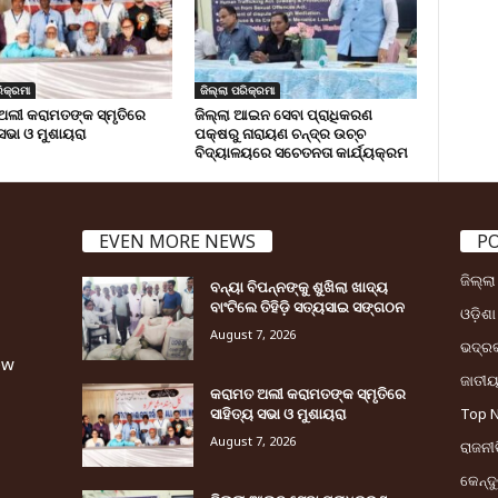
ିକ୍ରମା
ଜିଲ୍ଲା ପରିକ୍ରମା
ଅଲୀ କରାମତଙ୍କ ସ୍ମୃତିରେ
ଜିଲ୍ଲା ଆଇନ ସେବା ପ୍ରାଧିକରଣ
 ସଭା ଓ ମୁଶାୟରା
ପକ୍ଷରୁ ନାରାୟଣ ଚନ୍ଦ୍ର ଉଚ୍ଚ
ବିଦ୍ୟାଳୟରେ ସଚେତନତା କାର୍ଯ୍ୟକ୍ରମ
EVEN MORE NEWS
P
ଜିଲ୍ଲ
ବନ୍ୟା ବିପନ୍ନଙ୍କୁ ଶୁଖିଲା ଖାଦ୍ୟ
ବାଂଟିଲେ ତିହିଡି଼ ସତ୍ୟସାଇ ସଙ୍ଗଠନ
ଓଡ଼ିଶା
August 7, 2026
ଭଦ୍ର
ew
ଜାତୀ
କରାମତ ଅଲୀ କରାମତଙ୍କ ସ୍ମୃତିରେ
ସାହିତ୍ୟ ସଭା ଓ ମୁଶାୟରା
Top 
August 7, 2026
ରାଜନୀତ
କେନ୍ଦ