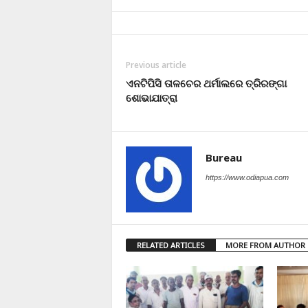
Previous article
ଏନଟିପିସି ତାଳଚେର ଥର୍ମାଲରେ ତ୍ରିରଙ୍ଗା
ଶୋଭାଯାତ୍ରା
Bureau
https://www.odiapua.com
RELATED ARTICLES
MORE FROM AUTHOR