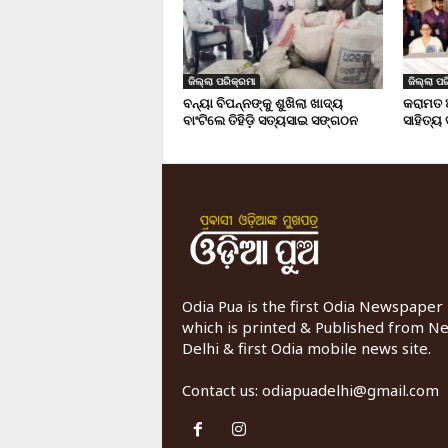
ଜିଲ୍ଲା ପରିକ୍ରମା
ଜିଲ୍ଲା ପର
ବନ୍ୟା ବିପନ୍ନଙ୍କୁ ଶୁଖିଲା ଖାଦ୍ୟ
କରାମତ 
ବାଂଟିଲେ ତିହିଡି଼ ସତ୍ୟସାଇ ସଙ୍ଗଠନ
ସାହିତ୍ୟ
Odia Pua is the first Odia Newspaper
which is printed & Published from N
Delhi & first Odia mobile news site.
Contact us:
odiapuadelhi@gmail.com