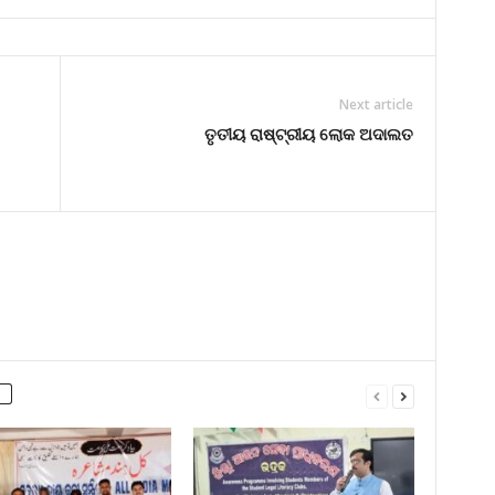
Next article
ତୃତୀୟ ରାଷ୍ଟ୍ରୀୟ ଲୋକ ଅଦାଲତ