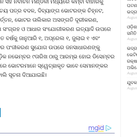
 ସହ ନିର୍ବାଚନ ମଣ୍ଡଳୀ ମଧ୍ୟରେ କିମ୍ବା ବାହାରକୁ
ଘଟଣା
ିଚୟ ପତ୍ର ବଦଳ, ଦିବ୍ୟାଙ୍ଗ ଭୋଟରଙ୍କ ଚିହ୍ନଟ,
ଭଦ୍ର
August
ବର୍ତ୍ତନ, ଭୋଟର ତାଲିକାର ଅସଙ୍ଗତି ଦୂରୀକରଣ,
ଓଡ଼ିଶ
ସଂଗ୍ରହ ଓ ଆଧାର ସଂଯୋଗୀକରଣ ଇତ୍ୟାଦି ଉପରେ
ସମିତି
ତ ବର୍ଷକୁ ଜାନୁଆରି ୧, ଅପ୍ରେଲ ୧, ଜୁଲାଇ ୧ ଏବଂ
August
ଟର ପଂଜୀକରଣ ସୁଯୋଗ ଉପରେ ଜନସାଧାରଣଙ୍କୁ
ଭଦ୍ର
ଭେଟି
ୁଡ଼ିକ ନଭେମ୍ବର ୯ତାରିଖ ଠାରୁ ଆରମ୍ଭ ହୋଇ ଡିସେମ୍ବର
ରକ୍ଷ
 ଭିତରେ ଭୋଟରମାନେ ସ୍ୱେଚ୍ଛାକୃତ ଭାବେ ସେମାନଙ୍କର
ଅଭି
August
ଲି ସୂଚନା ଦିଆଯାଇଛି।
ଯୁବକ
August