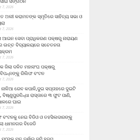
ସାଇ ସଙ୍ଗଠନ
 7, 2026
ତ ଅଲୀ କରାମତଙ୍କ ସ୍ମୃତିରେ ସାହିତ୍ୟ ସଭା ଓ
ୟରା
 7, 2026
ଲା ଆଇନ ସେବା ପ୍ରାଧିକରଣ ପକ୍ଷରୁ ନାରାୟଣ
୍ର ଉଚ୍ଚ ବିଦ୍ୟାଳୟରେ ସଚେତନତା
୍ୟକ୍ରମ
 7, 2026
କ ଜିଲା ଦଳିତ ମହାସଂଘ ପକ୍ଷରୁ
ାବିପନ୍ନଙ୍କୁ ରିଲିଫ ବଂଟନ
 7, 2026
ା ନାଳିଆ ରେବ କପାଳି,ଦୁଇ ସପ୍ତାହରେ ଦୁଇଟି
, ବିଷ୍ଣୁପୁରବିନ୍ଧା ରାସ୍ତାରେ ୩ ଫୁଟ ପାଣି,
ାଳରେ ଘାଇ
 7, 2026
ଫ ବଂଟନକୁ ନେଇ ବିଡିଓ ଓ ତହସିଲଦାରଙ୍କୁ
ଲା ଧାମନଗର ବିଜେଡି
 7, 2026
 ମା’ଙ୍କୁ ମୃତ ଦର୍ଶାଇ ଜମି ହଡ଼ପ