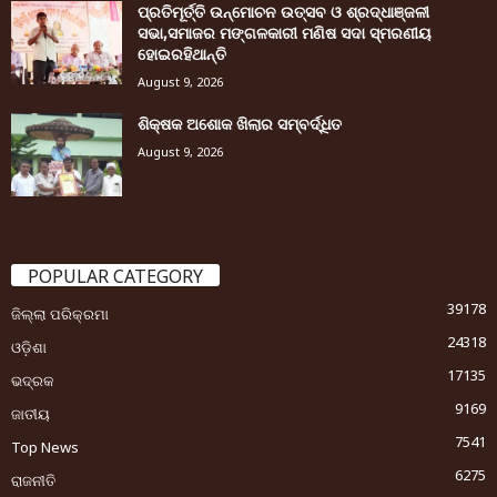
ପ୍ରତିମୂର୍ତ୍ତି ଉନ୍ମୋଚନ ଉତ୍ସବ ଓ ଶ୍ରଦ୍ଧାଞ୍ଜଳୀ
ସଭା,ସମାଜର ମଙ୍ଗଳକାରୀ ମଣିଷ ସଦା ସ୍ମରଣୀୟ
ହୋଇରହିଥାନ୍ତି
August 9, 2026
ଶିକ୍ଷକ ଅଶୋକ ଖିଲାର ସମ୍ବର୍ଦ୍ଧିତ
August 9, 2026
POPULAR CATEGORY
39178
ଜିଲ୍ଲା ପରିକ୍ରମା
24318
ଓଡ଼ିଶା
17135
ଭଦ୍ରକ
9169
ଜାତୀୟ
7541
Top News
6275
ରାଜନୀତି