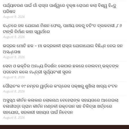
ପର୍ଯ୍ୟାବରଣ ପାଇଁ ଗାଁ ରାସ୍ତା ପାର୍ଶ୍ୱରେ ବୃକ୍ଷ ରୋପଣ କଲା ବିଶ୍ୱ ହିନ୍ଦୁ
ପରିଷଦ
August 9, 2026
ବନ୍ତରେ ଜଳ ଯୋଗାଣ ମିଶନ ଫେଲ୍‌, ପାନୀୟ ଜଳରୁ ବଚିଂତ ବ୍ଲକବାସୀ ,୮୬
ଟାଙ୍କି ନିର୍ମାଣ କାହା ସ୍ୱାର୍ଥରେ
August 9, 2026
ଭଦ୍ରକ ମୋଚି ଛକ – ମା ଭଦ୍ରକାଳୀ ରାସ୍ତା ଯୋଗାଯୋଗ ବିଛିନ୍ନ ନେଇ ଜନ
ଅସନ୍ତୋଷ
August 9, 2026
ସେବା ଓ ଭକ୍ତିର ଅନନ୍ୟ ନିଦର୍ଶନ: କୋଠାର ଛକରେ ବୋଲବମ୍ ଭକ୍ତଙ୍କ
ପଦସେବା କଲେ ମନ୍ତ୍ରୀ ସୂର୍ଯ୍ୟବଂଶୀ ସୂରଜ
August 9, 2026
ପୌରାଚଂଳ ୧୯ ନମ୍ବର ୱାର୍ଡ଼ରେ କଂଗ୍ରେସ ପକ୍ଷରୁ ଶୁଖିଲା ଖାଦ୍ୟ ବଂଟନ
August 8, 2026
ଅସୁସ୍ଥ କୀର୍ତନ କଳାକାର ଲୋକନାଥ ବେହେରାଙ୍କ ସହାୟତାରେ ଆଗେଇଲା
ବଳାଜୀପଡ଼ା ଗ୍ରାମ କୀର୍ତନ ମଣ୍ଡଳୀ ରକ୍ତଦାନ ସହ ଚିକିତ୍ସା ଖର୍ଚ୍ଚରେ
ସହଯୋଗ, ସରକାରୀ ସହାୟତା ପାଇଁ ନିବେଦନ
August 8, 2026