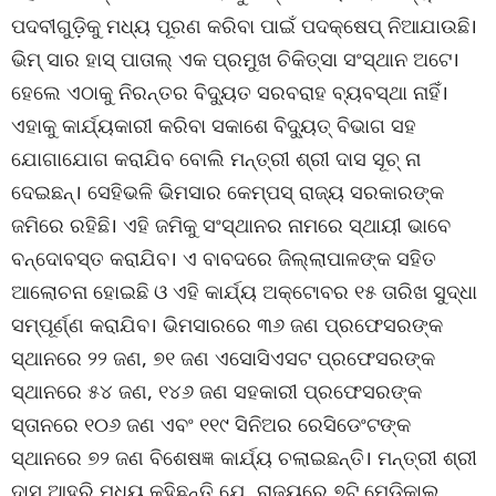
ପଦବୀଗୁଡ଼ିକୁ ମଧ୍ୟ ପୂରଣ କରିବା ପାଇଁ ପଦକ୍ଷେପ୍ ନିଆଯାଉଛି।
ଭିମ୍ ସାର ହାସ୍ ପାତାଲ୍ ଏକ ପ୍ରମୁଖ ଚିକିତ୍ସା ସଂସ୍ଥାନ ଅଟେ।
ହେଲେ ଏଠାକୁ ନିରନ୍ତର ବିଦ୍ୟୁତ ସରବରାହ ବ୍ୟବସ୍ଥା ନାହିଁ।
ଏହାକୁ କାର୍ଯ୍ୟକାରୀ କରିବା ସକାଶେ ବିଦ୍ୟୁତ୍ ବିଭାଗ ସହ
ଯୋଗାଯୋଗ କରାଯିବ ବୋଲି ମନ୍ତ୍ରୀ ଶ୍ରୀ ଦାସ ସୂଚ୍ ନା
ଦେଇଛନ୍। ସେହିଭଳି ଭିମସାର କେମ୍ପସ୍ ରାଜ୍ୟ ସରକାରଙ୍କ
ଜମିରେ ରହିଛି। ଏହି ଜମିକୁ ସଂସ୍ଥାନର ନାମରେ ସ୍ଥାୟୀ ଭାବେ
ବନ୍ଦୋବସ୍ତ କରାଯିବ। ଏ ବାବଦରେ ଜିଲ୍ଲାପାଳଙ୍କ ସହିତ
ଆଲୋଚନା ହୋଇଛି ଓ ଏହି କାର୍ଯ୍ୟ ଅକ୍ଟୋବର ୧୫ ତାରିଖ ସୁଦ୍ଧା
ସମ୍ପୂର୍ଣ୍ଣ କରାଯିବ। ଭିମସାରରେ ୩୬ ଜଣ ପ୍ରଫେସରଙ୍କ
ସ୍ଥାନରେ ୨୨ ଜଣ, ୭୧ ଜଣ ଏସୋସିଏସଟ ପ୍ରଫେସରଙ୍କ
ସ୍ଥାନରେ ୫୪ ଜଣ, ୧୪୬ ଜଣ ସହକାରୀ ପ୍ରଫେସରଙ୍କ
ସ୍ତାନରେ ୧୦୬ ଜଣ ଏବଂ ୧୧୯ ସିନିଅର ରେସିଡେଂଟଙ୍କ
ସ୍ଥାନରେ ୭୨ ଜଣ ବିଶେଷଜ୍ଞ କାର୍ଯ୍ୟ ଚଲାଇଛନ୍ତି। ମନ୍ତ୍ରୀ ଶ୍ରୀ
ଦାସ ଆହୁରି ମଧ୍ୟ କହିଛନ୍ତି ଯେ, ରାଜ୍ୟରେ ୭ଟି ମେଡ଼ିକାଲ