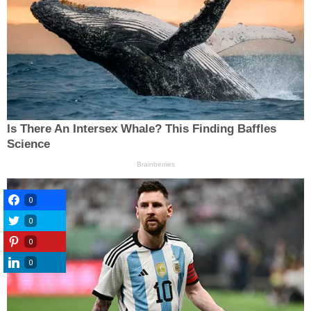
0
0
0
0