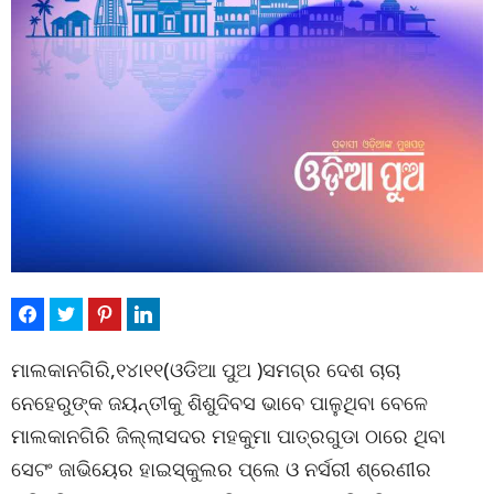
ମାଲକାନଗିରି,୧୪ା୧୧(ଓଡିଆ ପୁଅ )ସମଗ୍ର ଦେଶ ଚାଚା
ନେହେରୁଙ୍କ ଜୟନ୍ତୀକୁ ଶିଶୁଦିବସ ଭାବେ ପାଳୁଥିବା ବେଳେ
ମାଲକାନଗିରି ଜିଲ୍ଲାସଦର ମହକୁମା ପାତ୍ରଗୁଡା ଠାରେ ଥିବା
ସେଟଂ ଜାଭିୟେର ହାଇସ୍କୁଲର ପ୍ଲେ ଓ ନର୍ସରୀ ଶ୍ରେଣୀର