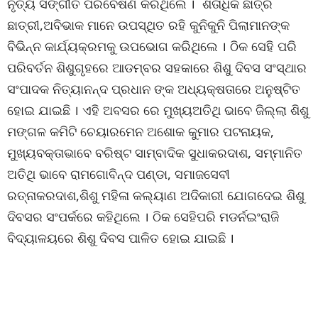
ନୃତ୍ୟ ସଙ୍ଗୀତ ପରିବେଷଣ କରିଥିଲେ । ଶତାଧିକ ଛାତ୍ର
ଛାତ୍ରୀ,ଅବିଭାକ ମାନେ ଉପସ୍ଥିତ ରହି କୁନିକୁନି ପିଲାମାନଙ୍କ
ବିଭିନ୍ନ କାର୍ଯ୍ୟକ୍ରମକୁ ଉପଭୋଗ କରିଥିଲେ । ଠିକ ସେହି ପରି
ପରିବର୍ତନ ଶିଶୁଗୃହରେ ଆଡମ୍ବର ସହକାରେ ଶିଶୁ ଦିବସ ସଂସ୍ଥାର
ସଂପାଦକ ନିତ୍ୟାନନ୍ଦ ପ୍ରଧାନ ଙ୍କ ଅଧ୍ୟକ୍ଷତାରେ ଅନୁଷ୍ଟିତ
ହୋଇ ଯାଇଛି । ଏହି ଅବସର ରେ ମୁଖ୍ୟଅତିଥି ଭାବେ ଜିଲ୍ଲା ଶିଶୁ
ମଙ୍ଗଳ କମିଟି ଚେୟାରମେନ ଅଶୋକ କୁମାର ପଟନାୟକ,
ମୁଖ୍ୟବକ୍ତାଭାବେ ବରିଷ୍ଟ ସାମ୍ବାଦିକ ସୁଧାକରଦାଶ, ସମ୍ମାନିତ
ଅତିଥି ଭାବେ ରାମଗୋବିନ୍ଦ ପଣ୍ଡା, ସମାଜସେବୀ
ରତ୍ନାକରଦାଶ,ଶିଶୁ ମହିଳା କଲ୍ୟାଣ ଅଦିକାରୀ ଯୋଗଦେଇ ଶିଶୁ
ଦିବସର ସଂପର୍କରେ କହିଥିଲେ । ଠିକ ସେହିପରି ମଡର୍ନଇଂରାଜି
ବିଦ୍ୟାଳୟରେ ଶିଶୁ ଦିବସ ପାଳିତ ହୋଇ ଯାଇଛି ।