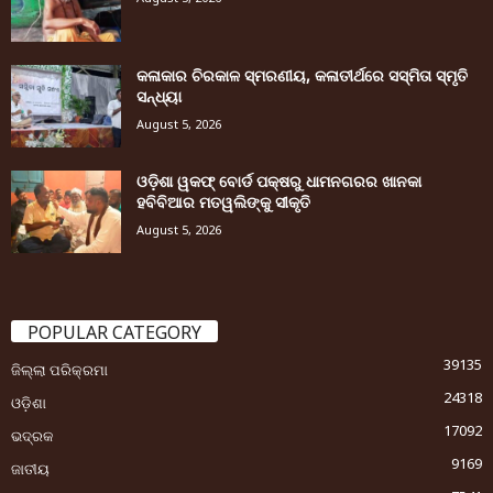
କଳାକାର ଚିରକାଳ ସ୍ମରଣୀୟ, କଳାତୀର୍ଥରେ ସସ୍ମିତା ସ୍ମୃତି
ସନ୍ଧ୍ୟା
August 5, 2026
ଓଡ଼ିଶା ୱକଫ୍ ବୋର୍ଡ ପକ୍ଷରୁ ଧାମନଗରର ଖାନକା
ହବିବିଆର ମତୱଲିଙ୍କୁ ସୀକୃତି
August 5, 2026
POPULAR CATEGORY
39135
ଜିଲ୍ଲା ପରିକ୍ରମା
24318
ଓଡ଼ିଶା
17092
ଭଦ୍ରକ
9169
ଜାତୀୟ