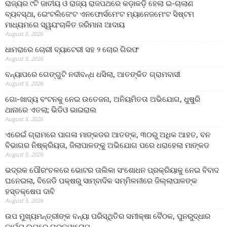
ରାଜ୍ୟର ୯ଟି ଜାତୀୟ ଓ ରାଜ୍ୟ ରାଜପଥରେ କଡ଼ାକଡ଼ି ହେଲା ଇ-ଚାଲାଣ
ବ୍ୟବସ୍ଥା, ଇେଂଟଲିଜେଂଟ ଏନଫୋର୍ସମେଂଟ ମ୍ୟାନେଜମେଂଟ ସିଷ୍ଟମ
ମାଧ୍ୟମରେ ସ୍ୱୟଂଚାଳିତ ଜରିମାନା ଆଦାୟ
August 5, 2026
ଧାମରାରେ ଚୋରୀ ବ୍ୟାଟେରୀ ସହ ୨ ଚୋର ଗିରଫ
August 5, 2026
ବନ୍ୟାପରେ ଗେଙ୍ଗୁଟି ନଦୀବନ୍ଧ ଧସିଲା, ଆତଙ୍କିତ ଗ୍ରାମବାସୀ
August 5, 2026
ଗୋ-ଖାଦ୍ୟ ବଂଟନକୁ ନେଇ ଉତେଜନା, ଅନିୟମିତତା ଅଭିଯୋଗ, ଧୁଷୁରି
ଥାନାରେ ଏତଲା; ଭିଡିଓ ଭାଇରାଲ
August 5, 2026
ଏରେଇଁ ଗ୍ରାମରେ ପାଗଳା ମାଙ୍କଡର ଆତଙ୍କ, ୩୦ରୁ ଅଧିକ ଆହତ, ବନ
ବିଭାଗର ନିଷ୍କ୍ରିୟତା, ଜିଲାପାଳଙ୍କୁ ଅଭିଯୋଗ ପରେ ଧରାହେଲା ମାଙ୍କଡ
August 5, 2026
ଭଦ୍ରକ ପୌରଂଚଳରେ ଭୋଟର ତାଲିକା ସଂଶୋଧନ ପ୍ରକ୍ରିୟାକୁ ନେଇ ବିବାଦ
ଘନେଇଲା, ବିଜେଡି ପକ୍ଷରୁ ସାମ୍ବାଦିକ ସମ୍ମିଳନୀରେ ଜିଲ୍ଲାପାଳଙ୍କ
ହସ୍ତକ୍ଷେପ ଦାବି
August 5, 2026
ଉପ ମୁଖ୍ୟମନ୍ତ୍ରୀଙ୍କ ବନ୍ୟା ପରିସ୍ଥିତିର ସମୀକ୍ଷା ବୈଠକ, ପୁନରୁଦ୍ଧାର
କାର୍ଯ୍ୟ ଉପରେ ଗୁରୁତ୍ୱାରୋପ