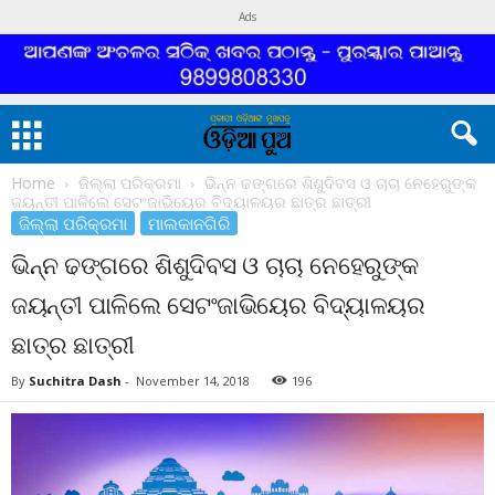
Ads
Home
ଜିଲ୍ଲା ପରିକ୍ରମା
ଭିନ୍ନ ଢଙ୍ଗରେ ଶିଶୁଦିବସ ଓ ଚାଚା ନେହେରୁଙ୍କ
ଜୟନ୍ତୀ ପାଳିଲେ ସେଟଂଜାଭିୟେର ବିଦ୍ୟାଳୟର ଛାତ୍ର ଛାତ୍ରୀ
ଜିଲ୍ଲା ପରିକ୍ରମା
ମାଲକାନଗିରି
ଭିନ୍ନ ଢଙ୍ଗରେ ଶିଶୁଦିବସ ଓ ଚାଚା ନେହେରୁଙ୍କ
ଜୟନ୍ତୀ ପାଳିଲେ ସେଟଂଜାଭିୟେର ବିଦ୍ୟାଳୟର
ଛାତ୍ର ଛାତ୍ରୀ
By
Suchitra Dash
-
November 14, 2018
196