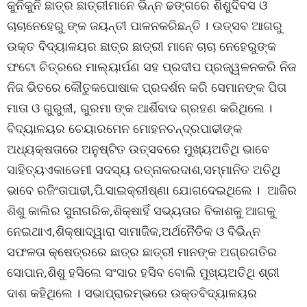
କୁନିକୁନି ଛାତ୍ର ଛାତ୍ରୀମାନେ ଭିନ୍ନ ଢଙ୍ଗରେ ଶିଶୁଦିବସ ଓ
ଚାଚାନେହେରୁ ଙ୍କ ଜୟନ୍ତୀ ପାଳନକରିଛନ୍ତି । ଉତ୍ସବ ଆଗରୁ
ଉକ୍ତ ବିଦ୍ୟାଳୟର ଛାତ୍ର ଛାତ୍ରୀ ମାନେ ଚାଚା ନେହେରୁଙ୍କ
ଫଟୋ ଚିତ୍ରରେ ମାଲ୍ୟାର୍ପଣ ସହ ପ୍ରଦୀପ ପ୍ରଜ୍ୱଳନକରି ନିଜ
ନିଜ ଭିତରେ କୌତୁକପୋଷାକ ପ୍ରଦର୍ଶନ କରି ସେମାନଙ୍କ ପିତା
ମାତା ଓ ଗୁରୁଜୀ, ଗୁରମା ଙ୍କ ଆର୍ଶିବାଦ ଗ୍ରହଣ କରିଥିଲେ ।
ବିଦ୍ୟାଳୟର ଚେୟାରମେନ ମୋହନଚନ୍ଦ୍ରପାଢୀଙ୍କ
ଅଧ୍ୟକ୍ଷତାରେ ଅନୁଷ୍ଟିତ ଉତ୍ସବରେ ମୁଖ୍ୟଅତିଥି ଭାବେ
ସାହିତ୍ୟଏକାଡେମୀ ସଦସ୍ୟ ରତ୍ନାକରଦାଶ,ସମ୍ମାନିତ ଅତିଥି
ଭାବେ ରଜିଂତାପାଢୀ,ପି.ସାଇକ୍ରୀଷ୍ଣା ଯୋଗଦେଇଥିଲେ । ଆଜିର
ଶିଶୁ କାଲିର ସୁନାଗରିକ,ଶିକ୍ଷାହିଁ ସଭ୍ୟତାର ବିକାଶକୁ ଆଗକୁ
ନେଇଥାଏ,ଶିକ୍ଷାଦ୍ୱାରା ସାମାଜିକ,ଅର୍ଥନୈତିକ ଓ ବିଭିନ୍ନ
ସଫଳତା କ୍ଷେତ୍ରରେ ଛାତ୍ର ଛାତ୍ରୀ ମାନଙ୍କ ଅଗ୍ରଗତିର
ସୋପାନ,ଶିଶୁ ହସିଲେ ସଂସାର ହସିବ ବୋଲି ମୁଖ୍ୟଅତିଥି ଶ୍ରୀ
ଦାଶ କହିଥିଲେ । ସଭାପ୍ରାରମ୍ଭରେ ଉକ୍ତବିଦ୍ୟାଳୟର