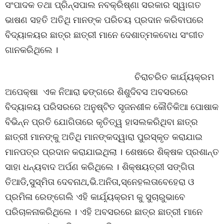
ସଂପାଦକ ତଥା ପ୍ରିନ୍ସପାଲ ନବକ୍ରିଷ୍ଣା ସରକାର ସ୍ୱାଗତ
ଭାଷଣ ସହତି ଅତିଥି ମାନଙ୍କ ପରିଚୟ ପ୍ରଦାନ କରିବାପରେ
ବିଦ୍ୟାଳୟର ଛାତ୍ର ଛାତ୍ରୀ ମାନେ ଦେଶାତ୍ମକବୋଧ ସଂଗୀତ
ଗାନକରିଥିଲେ ।
ଚିରାଚରିତ କାର୍ଯ୍ୟକ୍ରମ
ଅପେକ୍ଷା ଏକ ନିଆରା ଢଙ୍ଗରେ ଶିଶୁଦିବସ ଅବସରରେ
ବିଦ୍ୟାଳୟ ପରିସରରେ ଅନୁଷ୍ଟିତ ସୃଜନଶୀଳ କୌତିକିଆ ପୋଷାକ
ବିଭିନ୍ନ ପ୍ରତି ଯୋଗିତାରେ କୃତିତ୍ୱ ହାସଲକରିଥିବା ଛାତ୍ର
ଛାତ୍ରୀ ମାନଙ୍କୁ ଅତିଥି ମାନଙ୍କଦ୍ୱାରା ପୁରସ୍କୃତ କରାଯାଇ
ମାନପତ୍ର ପ୍ରଦାନ କରାଯାଇଥିଲା । ଶେଷରେ ଶିକ୍ଷକ ପ୍ରଶାନ୍ତ
ସାହା ଧନ୍ୟବାଦ ଅର୍ପଣ କରିଥିଲେ । ଶିକ୍ଷୟତ୍ରୀ ସଙ୍ଗିତା
ତିଆଡି,ସୁସ୍ମିତା ଦେବନାଥ,ଭି.ଅନିତା,ସ୍ନେହଲତାବେହେରା ଓ
ପ୍ରମିଳା ରେଙ୍ଗେଲି ଏହି କାର୍ଯ଼୍ୟକ୍ରମ କୁ ସୁଚାରୁଭାବେ
ପରିଚାଳନାକରିଥିଲେ । ଏହି ଅବସରରେ ଛାତ୍ର ଛାତ୍ରୀ ମାନେ