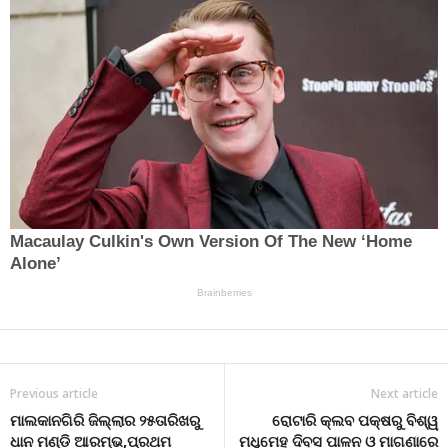
Previous article
Next article
ମାଲକାନଗିରି ଜିଲ୍ଲାର ୨୫ତାରିଖରୁ
ରୋଟାରି କ୍ଲବ ପକ୍ଷରୁ ବିଶ୍ୱ
ଧାନ ମଣ୍ଡି ଆରମ୍ଭ,ପ୍ରଥମ
ମଧୁମେହ ଦିବସ ପାଳନ ଓ ମାଗଣାରେ