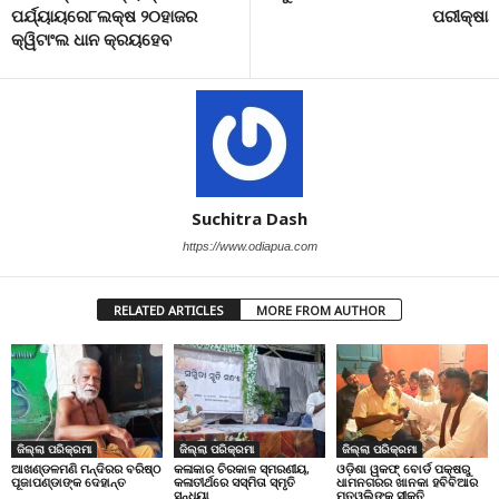
ପର୍ଯ୍ୟାୟରେ୮ଲକ୍ଷ ୨୦ହାଜର
ପରୀକ୍ଷା
କ୍ୱିଟାଂଲ ଧାନ କ୍ରୟହେବ
Suchitra Dash
https://www.odiapua.com
RELATED ARTICLES
MORE FROM AUTHOR
ଜିଲ୍ଲା ପରିକ୍ରମା
ଜିଲ୍ଲା ପରିକ୍ରମା
ଜିଲ୍ଲା ପରିକ୍ରମା
ଆଖଣ୍ଡଳମଣି ମନ୍ଦିରର ବରିଷ୍ଠ
କଳାକାର ଚିରକାଳ ସ୍ମରଣୀୟ,
ଓଡ଼ିଶା ୱକଫ୍ ବୋର୍ଡ ପକ୍ଷରୁ
ପୂଜାପଣ୍ଡାଙ୍କ ଦେହାନ୍ତ
କଳାତୀର୍ଥରେ ସସ୍ମିତା ସ୍ମୃତି
ଧାମନଗରର ଖାନକା ହବିବିଆର
ସନ୍ଧ୍ୟା
ମତୱଲିଙ୍କୁ ସୀକୃତି