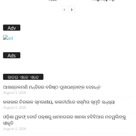
Adv
Ads
ଖବର ଏବେ ଏବେ
ଆଖଣ୍ଡଳମଣି ମନ୍ଦିରର ବରିଷ୍ଠ ପୂଜାପଣ୍ଡାଙ୍କ ଦେହାନ୍ତ
August 5, 2026
କଳାକାର ଚିରକାଳ ସ୍ମରଣୀୟ, କଳାତୀର୍ଥରେ ସସ୍ମିତା ସ୍ମୃତି ସନ୍ଧ୍ୟା
August 5, 2026
ଓଡ଼ିଶା ୱକଫ୍ ବୋର୍ଡ ପକ୍ଷରୁ ଧାମନଗରର ଖାନକା ହବିବିଆର ମତୱଲିଙ୍କୁ
ସୀକୃତି
August 5, 2026