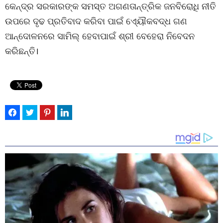
କେନ୍ଦ୍ର ସରକାରଙ୍କ ସମସ୍ତ ଅଗଣତାନ୍ତ୍ରିକ ଜନବିରୋଧି ନୀତି
ଉପରେ ଦୃଢ ପ୍ରତିବାଦ କରିବା ପାଇଁ ଏ୍ୟୌକବଦ୍ଧ ଗଣ
ଆନ୍ଦୋଳନରେ ସାମିଲ୍ ହେବାପାଇଁ ଶ୍ରୀ ବେହେରା ନିବେଦନ
କରିଛନ୍ତି।