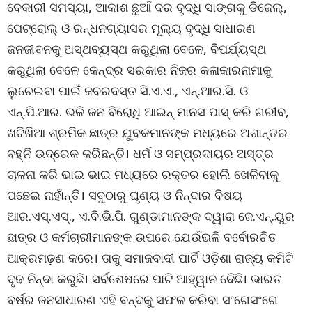
ବେକାରୀ ସମସ୍ୟା, ଆକାଶ ଛୁଆଁ ଦର ବୃଦ୍ଧି ସାଙ୍ଗକୁ ଡିଜେଲ୍‌,
ପେଟ୍ରୋଲ୍ ଓ ରନ୍ଧନଗ୍ୟାସର ମୂଲ୍ୟ ବୃଦ୍ଧି ସାଧାରଣ
ଜନଜୀବନକୁ ଅସ୍ଥବ୍ୟସ୍ଥ କରୁଥିଲା ବେଳେ, ବିପର୍ଯ୍ୟସ୍ଥ
କରୁଥିଲା ବେଳେ କେନ୍ଦ୍ର ସରକାର ନିଜର କଳାକାରନାମାକୁ
ଲୁଚେଇବା ପାଇଁ ଜବରଦସ୍ତ ସି.ଏ.ଏ., ଏନ୍‌.ଆର.ସି. ଓ
ଏନ୍‌.ପି.ଆର. ଭଳି ଜନ ବିରୋଧି ଆଇନ୍ ମାନସ ପାସ୍ କରି ଗରୀବ,
ଖଟିଖିଆ ଶ୍ରମିକ ଛାତ୍ର ଯୁବକମାନଙ୍କ ମଧ୍ୟରେ ଅଶାନ୍ତର
ବହ୍ନି ଉଦ୍ରେକ କରିଛନ୍ତି। ଧର୍ମ ଓ ସମ୍ପ୍ରଦାୟର ଅସ୍ତ୍ର
ଚାଳନା କରି ଭାଇ ଭାଇ ମଧ୍ୟରେ ରକ୍ତର ହୋଲି ଖେଳିବାକୁ
ପଛେଇ ନାହାଁନ୍ତି। ସବୁଠାରୁ ଘୃଣ୍ୟ ଓ ନିନ୍ଦାର ବିଷୟ
ଆର.ଏସ୍‌.ଏସ୍‌., ଏ.ବି.ଭି.ପି. ଗୁଣ୍ଡାମାନଙ୍କ ଦ୍ୱାରା ଜେ.ଏନ୍‌.ୟୁର
ଛାତ୍ର ଓ କର୍ମଚାରୀମାନଙ୍କ ଉପରେ ଯେଉଁଭଳି ବର୍ବୋରଚିତ
ଆକ୍ରମଢ଼ଣ କରେ। ତାକୁ ସମାଜବାଦୀ ପାର୍ଟି ଓଡ଼ିଶା ରାଜ୍ୟ କମିଟି
ଦୃଢ ନିନ୍ଦା କରୁଛି। ସର୍ବଶେଷରେ ପାଟି ଆହ୍ୱାନ ଦେିଛି। ଭାରତ
ବର୍ଷର ଜନସାଧାରଣ ଏହି ବନ୍ଦକୁ ସଫଳ କରିବା ସଂଗେସଂଗେ