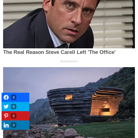
0
0
0
0