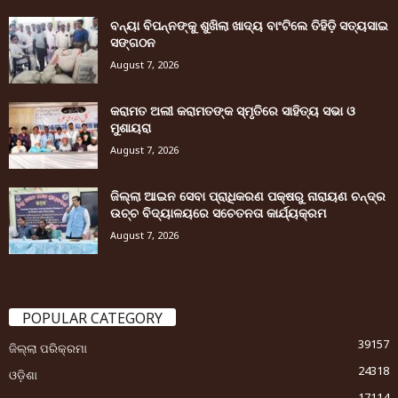
ବନ୍ୟା ବିପନ୍ନଙ୍କୁ ଶୁଖିଲା ଖାଦ୍ୟ ବାଂଟିଲେ ତିହିଡି଼ ସତ୍ୟସାଇ
ସଙ୍ଗଠନ
August 7, 2026
କରାମତ ଅଲୀ କରାମତଙ୍କ ସ୍ମୃତିରେ ସାହିତ୍ୟ ସଭା ଓ
ମୁଶାୟରା
August 7, 2026
ଜିଲ୍ଲା ଆଇନ ସେବା ପ୍ରାଧିକରଣ ପକ୍ଷରୁ ନାରାୟଣ ଚନ୍ଦ୍ର
ଉଚ୍ଚ ବିଦ୍ୟାଳୟରେ ସଚେତନତା କାର୍ଯ୍ୟକ୍ରମ
August 7, 2026
POPULAR CATEGORY
39157
ଜିଲ୍ଲା ପରିକ୍ରମା
24318
ଓଡ଼ିଶା
17114