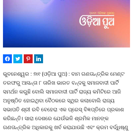
ଭୁବନେଶ୍ୱର : ୭ା୧ (ଓଡ଼ିଆ ପୁଅ) : ବାମ ଗଣତାନ୍ତ୍ରିକ ମେଣ୍ଟ
ତରଫରୁ ଆସନ୍ତା ୮ ତାରିଖ ଭାରତ ବନ୍ଦକୁ ସମାଜବାଦୀ ପାର୍ଟି
ସମର୍ଥନ କରୁଛି ବୋଲି ସମାଜବାଦୀ ପାର୍ଟି ରାଜ୍ୟ କମିଟିରେ ଆଜି
ଅନୁଷ୍ଠିତ ହୋଇଥିବା ବୈଠକରେ ସ୍ଥିର କଲାବୋଲି ରାଜ୍ୟ
ସଭାପତି ଶ୍ରୀ ରବି ବେହେରା ଏକ ପ୍ରେସ୍ ବିଜ୍ଞପ୍ତିରେ ପ୍ରକାଶ
କରିଛନ୍ତି। ସାରା ଦେଶରେ ଯେଉଁଭଳି ଶ୍ରମିକ ମାନଙ୍କ
ଗଣତାନ୍ତ୍ରିକ ଅଧିକାରକୁ ଖର୍ବ କରାଯାଉଛି ଏବଂ କ୍ରମ ବର୍ଦ୍ଧିଷ୍ଣୁ