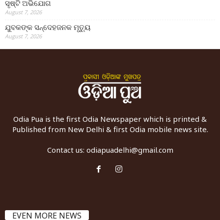
ସୃଷ୍ଟି ଅଭିଯୋଗ
August 7, 2026
ଯୁବକଙ୍କ ସନ୍ଦେହଜନକ ମୃତ୍ୟୁ
August 7, 2026
Odia Pua is the first Odia Newspaper which is printed &
Published from New Delhi & first Odia mobile news site.
Contact us:
odiapuadelhi@gmail.com
EVEN MORE NEWS