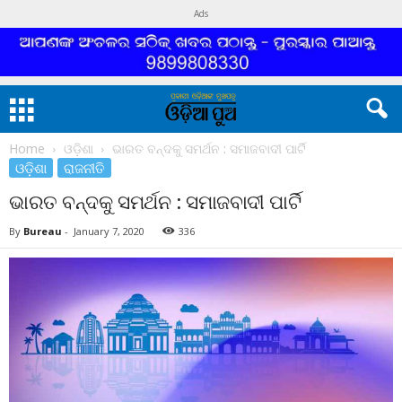
Ads
Home
ଓଡ଼ିଶା
ଭାରତ ବନ୍ଦକୁ ସମର୍ଥନ : ସମାଜବାଦୀ ପାର୍ଟି
ଓଡ଼ିଶା
ରାଜନୀତି
ଭାରତ ବନ୍ଦକୁ ସମର୍ଥନ : ସମାଜବାଦୀ ପାର୍ଟି
By
Bureau
-
January 7, 2020
336