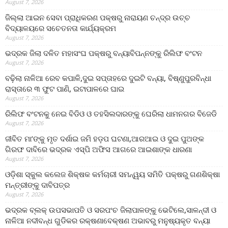
August 7, 2026
ଜିଲ୍ଲା ଆଇନ ସେବା ପ୍ରାଧିକରଣ ପକ୍ଷରୁ ନାରାୟଣ ଚନ୍ଦ୍ର ଉଚ୍ଚ
ବିଦ୍ୟାଳୟରେ ସଚେତନତା କାର୍ଯ୍ୟକ୍ରମ
August 7, 2026
ଭଦ୍ରକ ଜିଲା ଦଳିତ ମହାସଂଘ ପକ୍ଷରୁ ବନ୍ୟାବିପନ୍ନଙ୍କୁ ରିଲିଫ ବଂଟନ
August 7, 2026
ବଢ଼ିଲା ନାଳିଆ ରେବ କପାଳି,ଦୁଇ ସପ୍ତାହରେ ଦୁଇଟି ବନ୍ୟା, ବିଷ୍ଣୁପୁରବିନ୍ଧା
ରାସ୍ତାରେ ୩ ଫୁଟ ପାଣି, ଇଟାପାଳରେ ଘାଇ
August 7, 2026
ରିଲିଫ ବଂଟନକୁ ନେଇ ବିଡିଓ ଓ ତହସିଲଦାରଙ୍କୁ ଘେରିଲା ଧାମନଗର ବିଜେଡି
August 7, 2026
ଜୀବିତ ମା’ଙ୍କୁ ମୃତ ଦର୍ଶାଇ ଜମି ହଡ଼ପ ଘଟଣା,ଆରଆଇ ଓ ଦୁଇ ପୁଅଙ୍କ
ଗିରଫ ଦାବିରେ ଭଦ୍ରକ ଏସ୍‌ପି ଅଫିସ ଆଗରେ ଆଇଶାଙ୍କ ଧାରଣା
August 7, 2026
ଓଡ଼ିଶା ସ୍କୁଲ କଲେଜ ଶିକ୍ଷକ କର୍ମଚାରୀ ସମନ୍ୱୟ ସମିତି ପକ୍ଷରୁ ଗଣଶିକ୍ଷା
ମନ୍ତ୍ରୀଙ୍କୁ ଦାବିପତ୍ର
August 7, 2026
ଭଦ୍ରକ ବ୍ଲକ୍ ଉପସଭାପତି ଓ ସରପଂଚ ଜିଲାପାଳଙ୍କୁ ଭେଟିଲେ,ସାଳନ୍ଦୀ ଓ
ନାଳିଆ ନଦୀବନ୍ଧ ଗୁଡିକର ରକ୍ଷଣାବେକ୍ଷଣ ଅଭାବରୁ ମନୁଷ୍ୟକୃତ ବନ୍ୟା