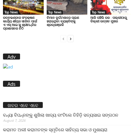
Top News
Top News
Top News
ରତ୍ନଭଣ୍ଡାର ସଂରକ୍ଷଣ
ବିମାନ ଦୁର୍ଘଟଣାରେ ପ୍ରାଣ
ଆଜି ପହିଲି ରଜ : ପଲ୍ଲୀଠାରୁ
କାର୍ଯ୍ୟ ଶୀଘ୍ର ସାରିବା ପାଇଁ
ହରାଇଥିବା ବ୍ୟକ୍ତିଙ୍କୁ
ଦିଲ୍ଲୀ ଉତ୍ସବ ମୁଖର
ଏ.ଏସ୍.ଆଇ.କୁ ଶ୍ରୀମନ୍ଦିର
ଶ୍ରଦ୍ଧାଞ୍ଜଳି
ପ୍ରଶାସନର ଚିଠି
Adv
Ads
ଖବର ଏବେ ଏବେ
ବନ୍ୟା ବିପନ୍ନଙ୍କୁ ଶୁଖିଲା ଖାଦ୍ୟ ବାଂଟିଲେ ତିହିଡି଼ ସତ୍ୟସାଇ ସଙ୍ଗଠନ
August 7, 2026
କରାମତ ଅଲୀ କରାମତଙ୍କ ସ୍ମୃତିରେ ସାହିତ୍ୟ ସଭା ଓ ମୁଶାୟରା