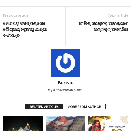
Previous article
Next article
କୋଟଗଡ଼ ବସଷ୍ଟାଣ୍ଡରେ
ଇଂଲିଶ୍ ଲେକ୍ଚର୍ ଆବଶ୍ୟକ?
ଶୌଚାଳୟ ନଥିବାରୁ ଯାତ୍ରୀ
କଣ୍ଟାକ୍ଟ୍ ଅପରାଜିତା
ହନ୍ତସନ୍ତ
Bureau
https://www.odiapua.com
RELATED ARTICLES
MORE FROM AUTHOR