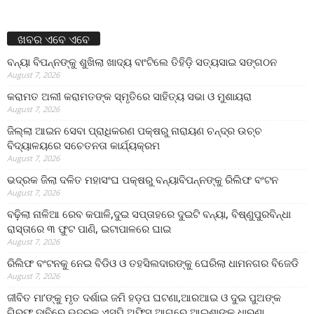
ଖବର ଏବେ ଏବେ
ବନ୍ୟା ବିପନ୍ନଙ୍କୁ ଶୁଖିଲା ଖାଦ୍ୟ ବାଂଟିଲେ ତିହିଡି଼ ସତ୍ୟସାଇ ସଙ୍ଗଠନ
August 7, 2026
କରାମତ ଅଲୀ କରାମତଙ୍କ ସ୍ମୃତିରେ ସାହିତ୍ୟ ସଭା ଓ ମୁଶାୟରା
August 7, 2026
ଜିଲ୍ଲା ଆଇନ ସେବା ପ୍ରାଧିକରଣ ପକ୍ଷରୁ ନାରାୟଣ ଚନ୍ଦ୍ର ଉଚ୍ଚ
ବିଦ୍ୟାଳୟରେ ସଚେତନତା କାର୍ଯ୍ୟକ୍ରମ
August 7, 2026
ଭଦ୍ରକ ଜିଲା ଦଳିତ ମହାସଂଘ ପକ୍ଷରୁ ବନ୍ୟାବିପନ୍ନଙ୍କୁ ରିଲିଫ ବଂଟନ
August 7, 2026
ବଢ଼ିଲା ନାଳିଆ ରେବ କପାଳି,ଦୁଇ ସପ୍ତାହରେ ଦୁଇଟି ବନ୍ୟା, ବିଷ୍ଣୁପୁରବିନ୍ଧା
ରାସ୍ତାରେ ୩ ଫୁଟ ପାଣି, ଇଟାପାଳରେ ଘାଇ
August 7, 2026
ରିଲିଫ ବଂଟନକୁ ନେଇ ବିଡିଓ ଓ ତହସିଲଦାରଙ୍କୁ ଘେରିଲା ଧାମନଗର ବିଜେଡି
August 7, 2026
ଜୀବିତ ମା’ଙ୍କୁ ମୃତ ଦର୍ଶାଇ ଜମି ହଡ଼ପ ଘଟଣା,ଆରଆଇ ଓ ଦୁଇ ପୁଅଙ୍କ
ଗିରଫ ଦାବିରେ ଭଦ୍ରକ ଏସ୍‌ପି ଅଫିସ ଆଗରେ ଆଇଶାଙ୍କ ଧାରଣା