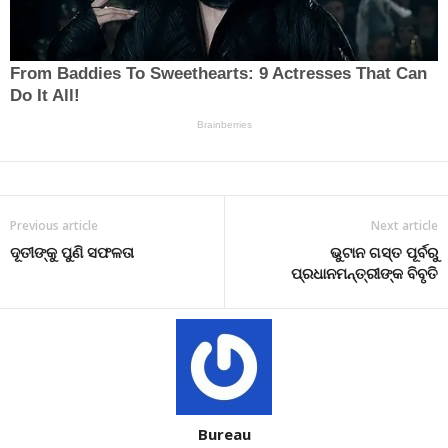
Previous article
Next article
ଦୂତୀଙ୍କୁ ପୁଣି ସଫଳତା
ଭୁଟାନ ଗସ୍ତ ପୂର୍ବରୁ
ପ୍ରଧାନମନ୍ତ୍ରୀଙ୍କ ବିବୃତି
Bureau