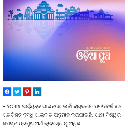
– ୨୦୩୫ ପର୍ଯ୍ୟନ୍ତ ଭାରତରେ ଉର୍ଜା ବ୍ୟବହାର ପ୍ରତିବର୍ଷ ୪.୨
ପ୍ରତିଶତ ବୃଦ୍ଧି ପାଇବାର ଅନୁମାନ କରାଯାଉଛି, ଯାହା ବିଶ୍ୱର
ସମସ୍ତ ପ୍ରମୁଖ ଅର୍ଥ ବ୍ୟବସ୍ଥାରୁ ଅଧିକ