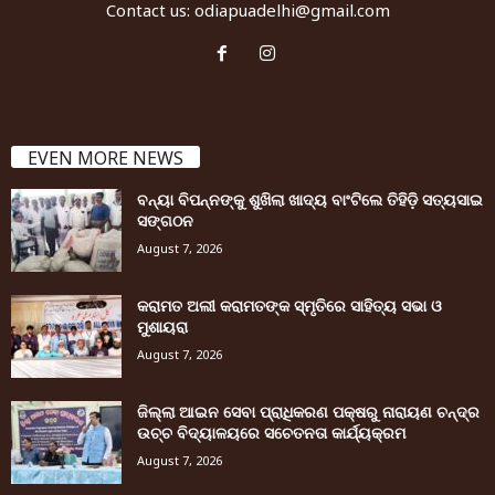
Contact us:
odiapuadelhi@gmail.com
EVEN MORE NEWS
ବନ୍ୟା ବିପନ୍ନଙ୍କୁ ଶୁଖିଲା ଖାଦ୍ୟ ବାଂଟିଲେ ତିହିଡି଼ ସତ୍ୟସାଇ
ସଙ୍ଗଠନ
August 7, 2026
କରାମତ ଅଲୀ କରାମତଙ୍କ ସ୍ମୃତିରେ ସାହିତ୍ୟ ସଭା ଓ
ମୁଶାୟରା
August 7, 2026
ଜିଲ୍ଲା ଆଇନ ସେବା ପ୍ରାଧିକରଣ ପକ୍ଷରୁ ନାରାୟଣ ଚନ୍ଦ୍ର
ଉଚ୍ଚ ବିଦ୍ୟାଳୟରେ ସଚେତନତା କାର୍ଯ୍ୟକ୍ରମ
August 7, 2026