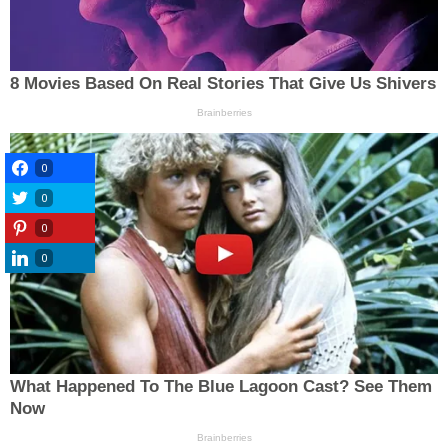
0
0
0
0