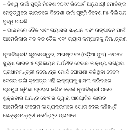
– ବିଶ୍ୱ ଉର୍ଜା ପୁଞ୍ଜି ନିବେଶ ୨୦୧୯ ରିପୋର୍ଟ ଅନୁଯାୟୀ ମୋଦିଙ୍କ
ନେତୃତ୍ୱରେ ଭାରତରେ ବିଦେଶୀ ଉର୍ଜା ପୁଞ୍ଜି ନିବେଶ ୮୫ ବିଲିୟନ
ବୃଦ୍ଧି ପାଇଛି
– ଭାରତରେ ତୈଳ ଏବଂ ଗ୍ୟାସର ସନ୍ଧାନ ଏବଂ ଉତ୍ପାଦନ ପାଇଁ
ଆମେରିକାର ବଡ ବଡ ତୈଳ ଏବଂ ଗ୍ୟାସ କମ୍ପାନୀକୁ ନିମନ୍ତ୍ରଣ
ନୂଆଦିଲ୍ଲୀ/ ଭୁବନେଶ୍ୱର, ଅଗଷ୍ଟ ୧୬ (ଓଡ଼ିଆ ପୁଅ) –୨୦୨୪
ସୁଦ୍ଧା ଭାରତ ୫ ଟ୍ରିଲିୟନ ଅର୍ଥନୀତି ହେବାର ଲକ୍ଷ୍ୟ ରଖିଥିବା
ପ୍ରଧାନମନ୍ତ୍ରୀ ନରେନ୍ଦ୍ର ମୋଦି ଘୋଷଣା କରିଥିବା ବେଳେ
ଦେଶର ଉର୍ଜା କ୍ଷେତ୍ର ଏହି ଲକ୍ଷ୍ୟକୁ ହାସଲ କରିବାରେ
ପ୍ରମୁଖ ଭୂମିକା ଗ୍ରହଣ କରିବ ବୋଲି ନୂଆଦିଲ୍ଲୀ ଠାରେ
ଶୁକ୍ରବାର ଅନନ୍ତ ସେଂଟର ଦ୍ୱାରା ଆୟୋଜିତ ଭାରତ
ଆମେରିକା ଫରୋମ କାଯ୍ୟକ୍ରମରେ ଯୋଗ ଦେଇ କହିଛନ୍ତି
କେନ୍ଦ୍ରମନ୍ତ୍ରୀ ଧର୍ମେନ୍ଦ୍ର ପ୍ରଧାନ।