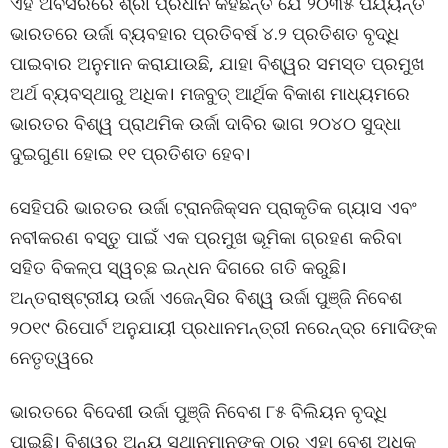
ଏହି ଅବସରରେ ଶ୍ରୀ ପ୍ରଧାନ କହିଛନ୍ତି ଯେ ୨୦୩୫ ପର୍ଯ୍ୟନ୍ତ
ଭାରତରେ ଉର୍ଜା ବ୍ୟବହାର ପ୍ରତିବର୍ଷ ୪.୨ ପ୍ରତିଶତ ବୃଦ୍ଧି
ପାଇବାର ଅନୁମାନ କରାଯାଉଛି, ଯାହା ବିଶ୍ୱର ସମସ୍ତ ପ୍ରମୁଖ
ଅର୍ଥ ବ୍ୟବସ୍ଥାରୁ ଅଧିକ। ମଜବୁତ୍ ଆର୍ଥିକ ବିକାଶ ମାଧ୍ୟମରେ
ଭାରତର ବିଶ୍ୱ ପ୍ରାଥମିକ ଉର୍ଜା ଦାବିର ଭାଗ ୨୦୪୦ ସୁଦ୍ଧା
ଦୁଇଗୁଣା ହୋଇ ୧୧ ପ୍ରତିଶତ ହେବ।
ସେହିପରି ଭାରତର ଉର୍ଜା ଟ୍ରାନଜିକ୍ସନ ପ୍ରାକୃତିକ ଗ୍ୟାସ ଏବଂ
ନବୀକରଣ ବସ୍ତୁ ପାଇଁ ଏକ ପ୍ରମୁଖ ଭୂମିକା ଗ୍ରହଣ କରିବା
ସହିତ ବିକଳ୍ପ ସ୍ୱଚ୍ଛ ଇନ୍ଧନ ଦିଗରେ ଗତି କରୁଛି।
ଅନ୍ତରାଷ୍ଟ୍ରୀୟ ଉର୍ଜା ଏଜେନ୍ସିର ବିଶ୍ୱ ଉର୍ଜା ପୁଞ୍ଜି ନିବେଶ
୨୦୧୯ ରିପୋର୍ଟ ଅନୁଯାୟୀ ପ୍ରଧାନମନ୍ତ୍ରୀ ନରେନ୍ଦ୍ର ମୋଦିଙ୍କ
ନେତୃତ୍ୱରେ
ଭାରତରେ ବିଦେଶୀ ଉର୍ଜା ପୁଞ୍ଜି ନିବେଶ ୮୫ ବିଲିୟନ ବୃଦ୍ଧି
ପାଇଛି। ବିଶ୍ୱର ଅନ୍ୟ ସ୍ଥାନମାନଙ୍କ ଠାରୁ ଏହା ବେଶ୍ ଅଧିକ