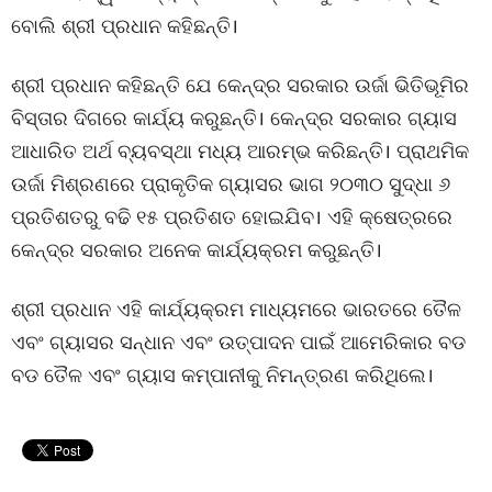
ବୋଲି ଶ୍ରୀ ପ୍ରଧାନ କହିଛନ୍ତି।
ଶ୍ରୀ ପ୍ରଧାନ କହିଛନ୍ତି ଯେ କେନ୍ଦ୍ର ସରକାର ଉର୍ଜା ଭିତିଭୂମିର
ବିସ୍ତାର ଦିଗରେ କାର୍ଯ୍ୟ କରୁଛନ୍ତି। କେନ୍ଦ୍ର ସରକାର ଗ୍ୟାସ
ଆଧାରିତ ଅର୍ଥ ବ୍ୟବସ୍ଥା ମଧ୍ୟ ଆରମ୍ଭ କରିଛନ୍ତି। ପ୍ରାଥମିକ
ଉର୍ଜା ମିଶ୍ରଣରେ ପ୍ରାକୃତିକ ଗ୍ୟାସର ଭାଗ ୨୦୩୦ ସୁଦ୍ଧା ୬
ପ୍ରତିଶତରୁ ବଢି ୧୫ ପ୍ରତିଶତ ହୋଇଯିବ। ଏହି କ୍ଷେତ୍ରରେ
କେନ୍ଦ୍ର ସରକାର ଅନେକ କାର୍ଯ୍ୟକ୍ରମ କରୁଛନ୍ତି।
ଶ୍ରୀ ପ୍ରଧାନ ଏହି କାର୍ଯ୍ୟକ୍ରମ ମାଧ୍ୟମରେ ଭାରତରେ ତୈଳ
ଏବଂ ଗ୍ୟାସର ସନ୍ଧାନ ଏବଂ ଉତ୍ପାଦନ ପାଇଁ ଆମେରିକାର ବଡ
ବଡ ତୈଳ ଏବଂ ଗ୍ୟାସ କମ୍ପାନୀକୁ ନିମନ୍ତ୍ରଣ କରିଥିଲେ।