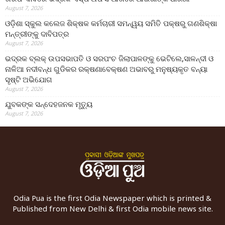
August 7, 2026
ଓଡ଼ିଶା ସ୍କୁଲ କଲେଜ ଶିକ୍ଷକ କର୍ମଚାରୀ ସମନ୍ୱୟ ସମିତି ପକ୍ଷରୁ ଗଣଶିକ୍ଷା
ମନ୍ତ୍ରୀଙ୍କୁ ଦାବିପତ୍ର
August 7, 2026
ଭଦ୍ରକ ବ୍ଲକ୍ ଉପସଭାପତି ଓ ସରପଂଚ ଜିଲାପାଳଙ୍କୁ ଭେଟିଲେ,ସାଳନ୍ଦୀ ଓ
ନାଳିଆ ନଦୀବନ୍ଧ ଗୁଡିକର ରକ୍ଷଣାବେକ୍ଷଣ ଅଭାବରୁ ମନୁଷ୍ୟକୃତ ବନ୍ୟା
ସୃଷ୍ଟି ଅଭିଯୋଗ
August 7, 2026
ଯୁବକଙ୍କ ସନ୍ଦେହଜନକ ମୃତ୍ୟୁ
August 7, 2026
Odia Pua is the first Odia Newspaper which is printed &
Published from New Delhi & first Odia mobile news site.