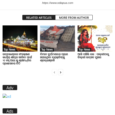
https://www.odiapua.com
RELATED ARTICLES
MORE FROM AUTHOR
Top News
Top News
Top News
ରତ୍ନଭଣ୍ଡାର ସଂରକ୍ଷଣ
ବିମାନ ଦୁର୍ଘଟଣାରେ ପ୍ରାଣ
ଆଜି ପହିଲି ରଜ : ପଲ୍ଲୀଠାରୁ
କାର୍ଯ୍ୟ ଶୀଘ୍ର ସାରିବା ପାଇଁ
ହରାଇଥିବା ବ୍ୟକ୍ତିଙ୍କୁ
ଦିଲ୍ଲୀ ଉତ୍ସବ ମୁଖର
ଏ.ଏସ୍.ଆଇ.କୁ ଶ୍ରୀମନ୍ଦିର
ଶ୍ରଦ୍ଧାଞ୍ଜଳି
ପ୍ରଶାସନର ଚିଠି
Adv
Ads