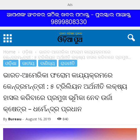
Ads
Home
ଓଡ଼ିଶା
ଭାରତ-ଆମେରିକା ଫରୋମ କାଯ୍ୟକ୍ରମରେ
କେନ୍ଦ୍ରମନ୍ତ୍ରୀ : ୫ ଟ୍ରିଲିୟନ ଅର୍ଥନୀତି ଲକ୍ଷ୍ୟ ହାସଲ କରିବାରେ ପ୍ରମୁଖ...
ଓଡ଼ିଶା
ଜାତୀୟ
ବାଣିଜ୍ୟ
ରାଜନୀତି
ଭାରତ-ଆମେରିକା ଫରୋମ କାଯ୍ୟକ୍ରମରେ
କେନ୍ଦ୍ରମନ୍ତ୍ରୀ : ୫ ଟ୍ରିଲିୟନ ଅର୍ଥନୀତି ଲକ୍ଷ୍ୟ
ହାସଲ କରିବାରେ ପ୍ରମୁଖ ଭୂମିକା ନେବ ଉର୍ଜା
କ୍ଷେତ୍ର – ଧର୍ମେନ୍ଦ୍ର ପ୍ରଧାନ
By
Bureau
-
August 16, 2019
840