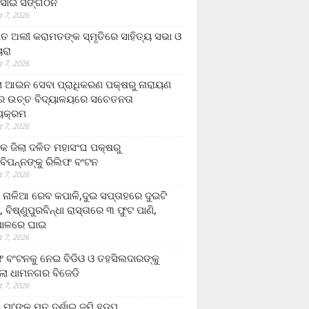
ସାଇ ସଙ୍ଗଠନ
 7, 2026
ତ ଅଲୀ କରାମତଙ୍କ ସ୍ମୃତିରେ ସାହିତ୍ୟ ସଭା ଓ
ୟରା
 7, 2026
ଲା ଆଇନ ସେବା ପ୍ରାଧିକରଣ ପକ୍ଷରୁ ନାରାୟଣ
୍ର ଉଚ୍ଚ ବିଦ୍ୟାଳୟରେ ସଚେତନତା
୍ୟକ୍ରମ
 7, 2026
କ ଜିଲା ଦଳିତ ମହାସଂଘ ପକ୍ଷରୁ
ାବିପନ୍ନଙ୍କୁ ରିଲିଫ ବଂଟନ
 7, 2026
ା ନାଳିଆ ରେବ କପାଳି,ଦୁଇ ସପ୍ତାହରେ ଦୁଇଟି
, ବିଷ୍ଣୁପୁରବିନ୍ଧା ରାସ୍ତାରେ ୩ ଫୁଟ ପାଣି,
ାଳରେ ଘାଇ
 7, 2026
ଫ ବଂଟନକୁ ନେଇ ବିଡିଓ ଓ ତହସିଲଦାରଙ୍କୁ
ଲା ଧାମନଗର ବିଜେଡି
 7, 2026
 ମା’ଙ୍କୁ ମୃତ ଦର୍ଶାଇ ଜମି ହଡ଼ପ