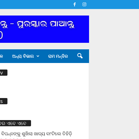
ଳ
ଅନ୍ୟ ବିଭାଗ
ରାମ ମନ୍ଦିର
v
s
ବର ଏବେ ଏବେ
 ବିପନ୍ନଙ୍କୁ ଶୁଖିଲା ଖାଦ୍ୟ ବାଂଟିଲେ ତିହିଡି଼