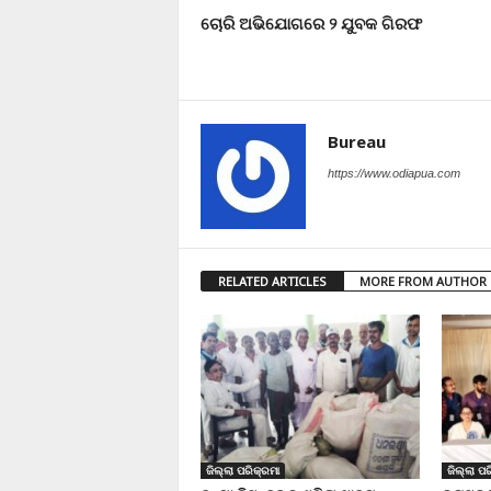
ଚୋରି ଅଭିଯୋଗରେ ୨ ଯୁବକ ଗିରଫ
Bureau
https://www.odiapua.com
RELATED ARTICLES
MORE FROM AUTHOR
ଜିଲ୍ଲା ପରିକ୍ରମା
ଜିଲ୍ଲା ପର