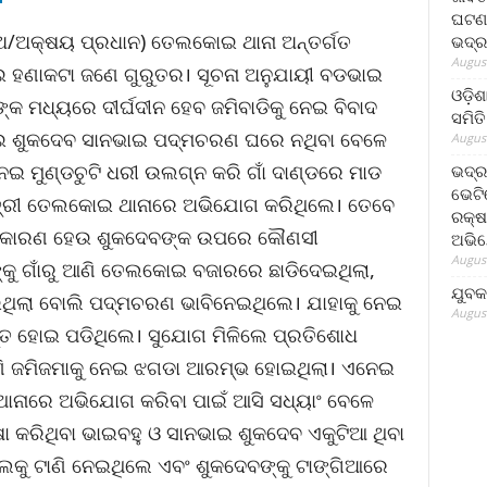
ଘଟଣା
ଅ/ଅକ୍ଷୟ ପ୍ରଧାନ) ତେଲକୋଇ ଥାନା ଅନ୍ତର୍ଗତ
ଭଦ୍ର
August
ନେଇ ହଣାକଟା ଜଣେ ଗୁରୁତର। ସୂଚନା ଅନୁଯାୟୀ ବଡଭାଇ
ଓଡ଼ିଶ
 ମଧ୍ୟରେ ଦୀର୍ଘଦୀନ ହେବ ଜମିବାଡିକୁ ନେଇ ବିବାଦ
ସମିତି
ଭାଇ ଶୁକଦେବ ସାନଭାଇ ପଦ୍ମଚରଣ ଘରେ ନଥିବା ବେଳେ
August
ନେଇ ମୁଣ୍ଡଚୁଟି ଧରୀ ଉଲଗ୍ନ କରି ଗାଁ ଦାଣ୍ଡରେ ମାଡ
ଭଦ୍ର
ଭେଟି
ତ୍ରୀ ତେଲକୋଇ ଥାନାରେ ଅଭିଯୋଗ କରିଥିଲେ। ତେବେ
ରକ୍ଷ
ୀ କାରଣ ହେଉ ଶୁକଦେବଙ୍କ ଉପରେ କୌଣସୀ
ଅଭି
August
ଙ୍କୁ ଗାଁରୁ ଆଣି ତେଲକୋଇ ବଜାରରେ ଛାଡିଦେଇଥିଲା,
ଯୁବକ
ଥିଲା ବୋଲି ପଦ୍ମଚରଣ ଭାବିନେଇଥିଲେ। ଯାହାକୁ ନେଇ
August
ିପ୍ତ ହୋଇ ପଡିଥିଲେ। ସୁଯୋଗ ମିଳିଲେ ପ୍ରତିଶୋଧ
 ପୁଣି ଜମିଜମାକୁ ନେଇ ଝଗଡା ଆରମ୍ଭ ହୋଇଥିଲା। ଏନେଇ
ାନାରେ ଅଭିଯୋଗ କରିବା ପାଇଁ ଆସି ସଧ୍ୟାଂ ବେଳେ
 କରିଥିବା ଭାଇବହୁ ଓ ସାନଭାଇ ଶୁକଦେବ ଏକୁଟିଆ ଥିବା
ଲକୁ ଟାଣି ନେଇଥିଲେ ଏବଂ ଶୁକଦେବଙ୍କୁ ଟାଙ୍ଗିଆରେ