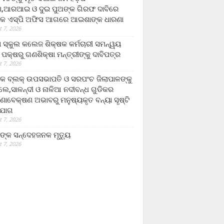
,ଆରଆଇ ଓ ଦୁଇ ପୁଅଙ୍କ ଗିରଫ ଦାବିରେ
କ ଏସ୍‌ପି ଅଫିସ ଆଗରେ ଆଇଶାଙ୍କ ଧାରଣା
 7, 2026
ା ସ୍କୁଲ କଲେଜ ଶିକ୍ଷକ କର୍ମଚାରୀ ସମନ୍ୱୟ
 ପକ୍ଷରୁ ଗଣଶିକ୍ଷା ମନ୍ତ୍ରୀଙ୍କୁ ଦାବିପତ୍ର
 7, 2026
କ ବ୍ଲକ୍ ଉପସଭାପତି ଓ ସରପଂଚ ଜିଲାପାଳଙ୍କୁ
ଲେ,ସାଳନ୍ଦୀ ଓ ନାଳିଆ ନଦୀବନ୍ଧ ଗୁଡିକର
ଣାବେକ୍ଷଣ ଅଭାବରୁ ମନୁଷ୍ୟକୃତ ବନ୍ୟା ସୃଷ୍ଟି
ଯୋଗ
 7, 2026
ଙ୍କ ସନ୍ଦେହଜନକ ମୃତ୍ୟୁ
 7, 2026