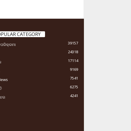
OPULAR CATEGORY
39157
ା ପରିକ୍ରମା
24318
17114
କ
9169
ୟ
7541
News
6275
ି
4241
ୁଝର