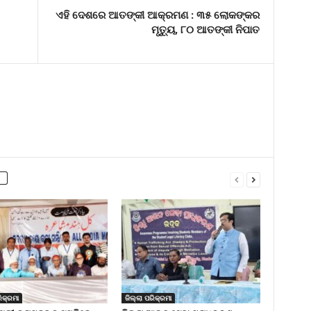
ଏହି ଦେଶରେ ଆତଙ୍କୀ ଆକ୍ରମଣ : ୩୫ ଲୋକଙ୍କର
ମୃତ୍ୟୁ, ୮୦ ଆତଙ୍କୀ ନିପାତ
ିକ୍ରମା
ଜିଲ୍ଲା ପରିକ୍ରମା