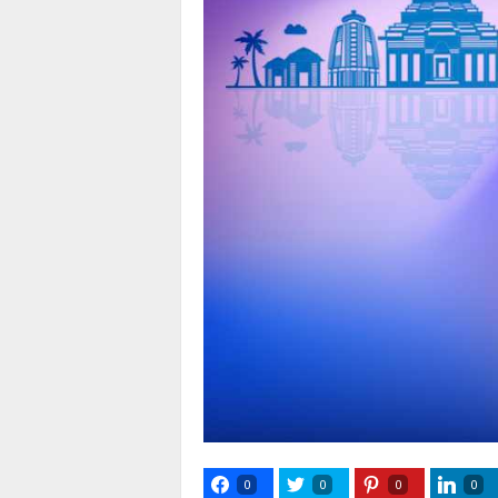
0
0
0
0