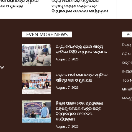
ଅଲୀ କରାମତଙ୍କ ସ୍ମୃତିରେ
ଜିଲ୍ଲା ଆଇନ ସେବା ପ୍ରାଧିକରଣ
 ସଭା ଓ ମୁଶାୟରା
ପକ୍ଷରୁ ନାରାୟଣ ଚନ୍ଦ୍ର ଉଚ୍ଚ
ବିଦ୍ୟାଳୟରେ ସଚେତନତା କାର୍ଯ୍ୟକ୍ରମ
EVEN MORE NEWS
P
ଜିଲ୍ଲ
ବନ୍ୟା ବିପନ୍ନଙ୍କୁ ଶୁଖିଲା ଖାଦ୍ୟ
ବାଂଟିଲେ ତିହିଡି଼ ସତ୍ୟସାଇ ସଙ୍ଗଠନ
ଓଡ଼ିଶା
August 7, 2026
ଭଦ୍ର
ew
ଜାତୀ
କରାମତ ଅଲୀ କରାମତଙ୍କ ସ୍ମୃତିରେ
ସାହିତ୍ୟ ସଭା ଓ ମୁଶାୟରା
Top 
August 7, 2026
ରାଜନୀତ
କେନ୍ଦ
ଜିଲ୍ଲା ଆଇନ ସେବା ପ୍ରାଧିକରଣ
ପକ୍ଷରୁ ନାରାୟଣ ଚନ୍ଦ୍ର ଉଚ୍ଚ
ବିଦ୍ୟାଳୟରେ ସଚେତନତା
କାର୍ଯ୍ୟକ୍ରମ
August 7, 2026