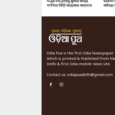
ବନ୍ୟା ବିପନ୍ନଙ୍କୁ ଶୁଖିଲା ଖାଦ୍ୟ
କରାମତ 
ବାଂଟିଲେ ତିହିଡି଼ ସତ୍ୟସାଇ ସଙ୍ଗଠନ
ସାହିତ୍ୟ
Odia Pua is the first Odia Newspaper
which is printed & Published from N
Delhi & first Odia mobile news site.
Contact us:
odiapuadelhi@gmail.com