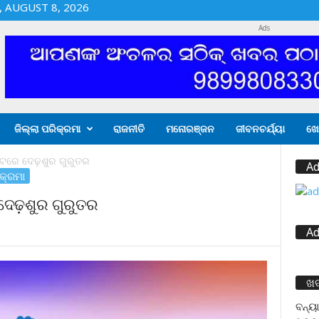
 AUGUST 8, 2026
Ads
ଜିଲ୍ଲା ପରିକ୍ରମା
ରାଜନୀତି
ମନୋରଞ୍ଜନ
ଜୀବନଚର୍ଯ୍ୟା
ଖେ
ଟରେ ଦେଢ଼ଶୁର ଗୁରୁତର
Ad
ିକ୍ରମା
ଦେଢ଼ଶୁର ଗୁରୁତର
Ad
ଖ
ବନ୍ୟା