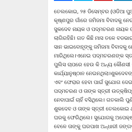
ତେଲକୋଇ, ୨୫ ଡିସେମ୍ବର (ଓଡିଆ ପୁ
କୃଷ୍ଣପୁର ଗାଁରେ ଜମିଜମା ବିବାଦକୁ 
ସୁକଦେବ ନାୟକ ଓ ପଦ୍ମଚରଣ ନାୟକ ଙ୍କ
ଲାଗିରହିଛି। ଗତ କିଛି ମାସ ତଳେ ବଡ
ସାନ ଭାଇବୋହୂଙ୍କୁ ଜମିଜମା ବିବାଦକୁ 
ମାରିଥିଲେ।ଏନେଇ ପଦ୍ମଚରଣଙ୍କ ସ୍
ପୁଲିସ ଚାପରେ ହେଉ କି ଅନ୍ୟ କୌଣସ
କାର୍ଯ୍ୟାନୁଷ୍ଠାନ ନେଇନଥିଲା।ଶୁକଦେବ
ଏବଂ ଫେରାର ହେବା ପାଇଁ ସୁଯୋଗ ଦେଇ
ପଦ୍ମଚରଣ ଓ ତାଙ୍କ ସ୍ତ୍ରୀ ଉତ୍‌କ୍ଷ
ନେବାପାଇଁ ଚାହିଁ ବସିଥିଲେ। ଗତକାଲି
ଶୁକଦେବ ଓ ତାଙ୍କ ସ୍ତ୍ରୀ ତେଲକୋଇ ଥ
ଘରକୁ ଫେରିଥିଲେ। ସୁଯୋଗକୁ ଅପେକ୍ଷା
ବେଳେ ତାଙ୍କୁ ଘରପାଖ ଅନ୍ଧାରୀ ଜଙ୍ଗ