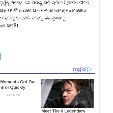
ମୁଷୁ ଅବସ୍ଥାରେ ତାଙ୍କୁ ଛାଡି ଚାଲିଆସିଥିଲେ। ଜୀବନ
ି ଘରକୁ ପହଚିଂବାପରେ ଘର ଲୋକେ ତାଙ୍କୁ ତେଲକୋଇ
େବାରୁ ଡାକ୍ତର ତାଙ୍କୁ କେନ୍ଦୁଝରକୁ
ତ କରୁଛି।