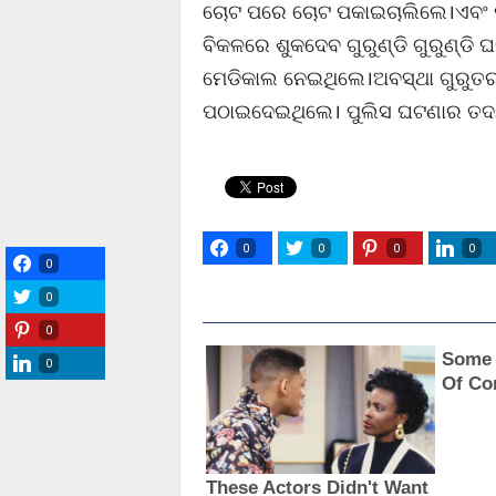
ଚୋଟ ପରେ ଚୋଟ ପକାଇଚାଲିଲେ।ଏବଂ ମୁର୍
ବିକଳରେ ଶୁକଦେବ ଗୁରୁଣ୍ଡି ଗୁରୁଣ୍ଡ
ମେଡିକାଲ ନେଇଥିଲେ।ଅବସ୍ଥା ଗୁରୁତର ହ
ପଠାଇଦେଇଥିଲେ। ପୁଲିସ ଘଟଣାର ତଦନ୍
0
0
0
0
0
0
0
0