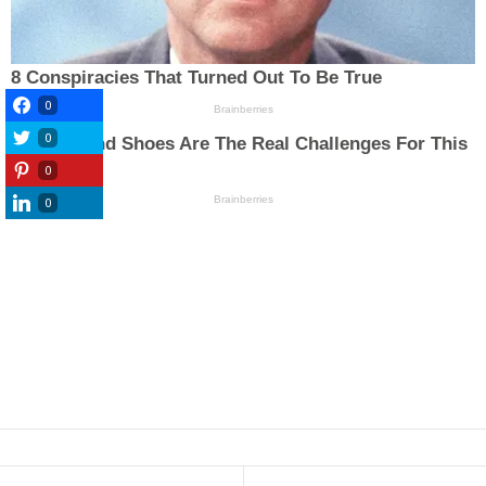
0
0
0
0