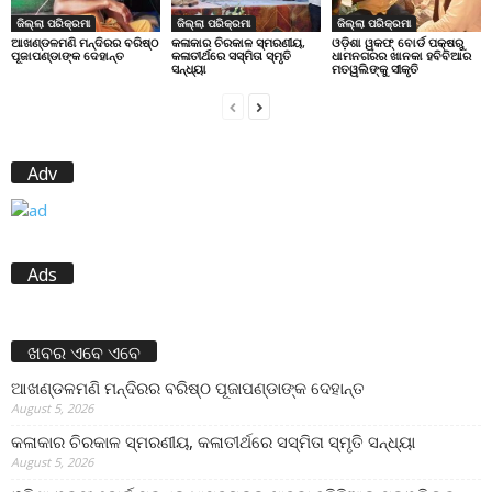
ଜିଲ୍ଲା ପରିକ୍ରମା
ଜିଲ୍ଲା ପରିକ୍ରମା
ଜିଲ୍ଲା ପରିକ୍ରମା
ଆଖଣ୍ଡଳମଣି ମନ୍ଦିରର ବରିଷ୍ଠ
କଳାକାର ଚିରକାଳ ସ୍ମରଣୀୟ,
ଓଡ଼ିଶା ୱକଫ୍ ବୋର୍ଡ ପକ୍ଷରୁ
ପୂଜାପଣ୍ଡାଙ୍କ ଦେହାନ୍ତ
କଳାତୀର୍ଥରେ ସସ୍ମିତା ସ୍ମୃତି
ଧାମନଗରର ଖାନକା ହବିବିଆର
ସନ୍ଧ୍ୟା
ମତୱଲିଙ୍କୁ ସୀକୃତି
Adv
Ads
ଖବର ଏବେ ଏବେ
ଆଖଣ୍ଡଳମଣି ମନ୍ଦିରର ବରିଷ୍ଠ ପୂଜାପଣ୍ଡାଙ୍କ ଦେହାନ୍ତ
August 5, 2026
କଳାକାର ଚିରକାଳ ସ୍ମରଣୀୟ, କଳାତୀର୍ଥରେ ସସ୍ମିତା ସ୍ମୃତି ସନ୍ଧ୍ୟା
August 5, 2026