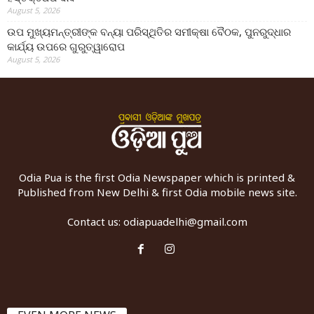
August 5, 2026
ଉପ ମୁଖ୍ୟମନ୍ତ୍ରୀଙ୍କ ବନ୍ୟା ପରିସ୍ଥିତିର ସମୀକ୍ଷା ବୈଠକ, ପୁନରୁଦ୍ଧାର
କାର୍ଯ୍ୟ ଉପରେ ଗୁରୁତ୍ୱାରୋପ
August 5, 2026
Odia Pua is the first Odia Newspaper which is printed &
Published from New Delhi & first Odia mobile news site.
Contact us:
odiapuadelhi@gmail.com