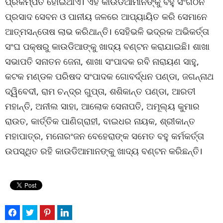
ପ୍ରକମ୍ପିତ ହୋଇଥାଏ। ଏହି କାଉଡିଆମାନଙ୍କୁ ବହୁ ସଂଗଠନ
ପ୍ରସାଦ ସେବନ ଓ ପାନୀୟ ଜଳରେ ଆପ୍ୟାୟିତ କରି ସେମାନେ
ଆତ୍ମସନ୍ତୋଷ ଲାଭ କରିଥାନ୍ତି। ସେହିଭଳି ଭଦ୍ରକ ଅଭିକର୍ତ୍ତା
ସଂଘ ପକ୍ଷରୁ କାଉଡିଆଙ୍କୁ ଖାଦ୍ୟ ବଣ୍ଟନ କରାଯାଇଛି। ଶାଖା
ସଭାପତି ସନାତନ ଜେନା, ଶାଖା ସଂପାଦକ ରବି ନାରାୟଣ ସାହୁ,
କଟକ ମଣ୍ଡଳ ପରିଷଦ ସଂପାଦକ ଗୋବର୍ଦ୍ଧନ ପଣ୍ଡା, ଜଗନ୍ନାଥ
ଦ୍ୱିବେଦୀ, ରାମ ଚନ୍ଦ୍ର ଗୁପ୍ତା, ଶଶିକାନ୍ତ ପଣ୍ଡା, ଆରତୀ
ମହାନ୍ତି, ଅନୀଲ ସାହା, ଆଲୋକ ସେନାପତି, ଅମୂଲ୍ୟ କୁମାର
ରାଉତ, କାର୍ତ୍ତିକ ପାଣିଗ୍ରାହୀ, ବାଇଧର ନାୟକ, ଶ୍ରୀକାନ୍ତ
ମହାପାତ୍ର, ମନୋରଂଜନ ବେହେରାଙ୍କ ସମେତ ବହୁ କର୍ମକର୍ତ୍ତା
ଉପସ୍ଥିତ ରହି କାଉଡିଆମାନଙ୍କୁ ଖାଦ୍ୟ ବଣ୍ଟନ କରିଛନ୍ତି।