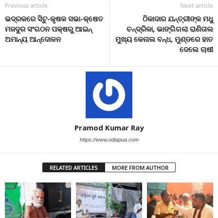
Previous article
Next article
ଭଦ୍ରକରେ ସିଟୁ-କୃଷକ ସଭା-କ୍ଷେତ
ଠିକାଦାର ଯନ୍ତ୍ରୀଙ୍କ ମଧୁ
ମଜଦୁର ସଂଗଠନ ପକ୍ଷରୁ ଆଇନ୍
ଚନ୍ଦ୍ରିକା, ଭାଙ୍ଗିଗଲା ରାଣିତାଲ
ଅମାନ୍ୟ ଆନ୍ଦୋଳନ
ମୁଖ୍ୟ କେନାଲ ବନ୍ଧ, ମୁଣ୍ଡରେ ହାତ
ଦେଲେ ଚାଷୀ
Pramod Kumar Ray
https://www.odiapua.com
RELATED ARTICLES
MORE FROM AUTHOR