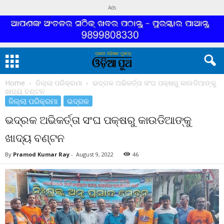
Ads
Home
ଜିଲ୍ଲା ପରିକ୍ରମା
ଭଦ୍ରକ ଅଭିକର୍ତ୍ତା ସଂଘ ପକ୍ଷରୁ କାଉଡିଆଙ୍କୁ
ଖାଦ୍ୟ ବଣ୍ଟନ
ଜିଲ୍ଲା ପରିକ୍ରମା
ଭଦ୍ରକ
ଭଦ୍ରକ ଅଭିକର୍ତ୍ତା ସଂଘ ପକ୍ଷରୁ କାଉଡିଆଙ୍କୁ
ଖାଦ୍ୟ ବଣ୍ଟନ
By
Pramod Kumar Ray
-
August 9, 2022
46