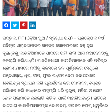
ଭଦ୍ରକ, ୮ା୮ (ଓଡ଼ିଆ ପୁଅ / ସ୍ନିଗ୍ଧା ରାୟ) – ପ୍ରତ୍ୟେକ ବର୍ଷ
ପବିତ୍ର ଶ୍ରାବଣମାସର ସମସ୍ତ ସୋମବାରରେ ବହୁ ଦୂର
ଦୂରାନ୍ତରୁ କାଉଡିଆମାନେ ପାଦରେ ଚାଲି ଚାଲି ଆସି ମହାଦେବଙ୍କୁ
ଜଳଲାଗି କରିଥାନ୍ତି। ମାନସିକଧାରୀ କାଉଡିଆମାନେ ଏହି ପବିତ୍ର
ଶ୍ରାବଣମାସରେ ନଦୀରୁ କଳସରେ ଜଳ ପୂର୍ଣ୍ଣକରି ସେଥିରେ
ପଞ୍ଚଶସ୍ୟ, ଧୂପ, ଦୀପ, ଫୁଲ ଚନ୍ଦନ ଦେଇ ନଦୀପଠାରେ
ଶିବଲିଙ୍ଗ ସ୍ଥାପନା କରି ପୂଜାର୍ଚ୍ଚନା କରି ବୋଲବମ୍ ବସ୍ତ୍ର
ପରିଧାନ କରି କାନ୍ଧରେ ବାହୁଙ୍ଗି ଧରି ପୁରୁଷ, ମହିଳା ଓ ଛୋଟ
ଛୋଟ ପିଲାମାନେ ଜଳଲାଗି କରିବା ପାଇଁ ବାହାରିପଡନ୍ତି। ରାତିରେ
ବାଟସାରା କାଉଡିଆମାନଙ୍କ ବୋଲବମ୍‌, ହରହର ବୋମ୍ ଧ୍ୱନିରେ