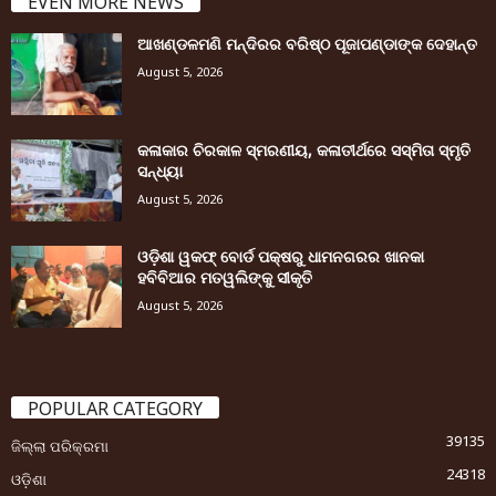
EVEN MORE NEWS
ଆଖଣ୍ଡଳମଣି ମନ୍ଦିରର ବରିଷ୍ଠ ପୂଜାପଣ୍ଡାଙ୍କ ଦେହାନ୍ତ
August 5, 2026
କଳାକାର ଚିରକାଳ ସ୍ମରଣୀୟ, କଳାତୀର୍ଥରେ ସସ୍ମିତା ସ୍ମୃତି
ସନ୍ଧ୍ୟା
August 5, 2026
ଓଡ଼ିଶା ୱକଫ୍ ବୋର୍ଡ ପକ୍ଷରୁ ଧାମନଗରର ଖାନକା
ହବିବିଆର ମତୱଲିଙ୍କୁ ସୀକୃତି
August 5, 2026
POPULAR CATEGORY
39135
ଜିଲ୍ଲା ପରିକ୍ରମା
24318
ଓଡ଼ିଶା