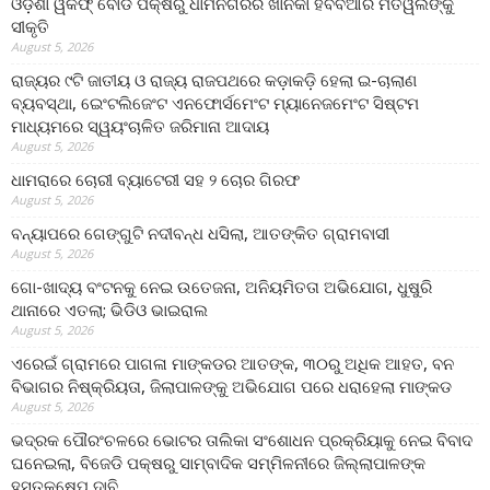
ଓଡ଼ିଶା ୱକଫ୍ ବୋର୍ଡ ପକ୍ଷରୁ ଧାମନଗରର ଖାନକା ହବିବିଆର ମତୱଲିଙ୍କୁ
ସୀକୃତି
August 5, 2026
ରାଜ୍ୟର ୯ଟି ଜାତୀୟ ଓ ରାଜ୍ୟ ରାଜପଥରେ କଡ଼ାକଡ଼ି ହେଲା ଇ-ଚାଲାଣ
ବ୍ୟବସ୍ଥା, ଇେଂଟଲିଜେଂଟ ଏନଫୋର୍ସମେଂଟ ମ୍ୟାନେଜମେଂଟ ସିଷ୍ଟମ
ମାଧ୍ୟମରେ ସ୍ୱୟଂଚାଳିତ ଜରିମାନା ଆଦାୟ
August 5, 2026
ଧାମରାରେ ଚୋରୀ ବ୍ୟାଟେରୀ ସହ ୨ ଚୋର ଗିରଫ
August 5, 2026
ବନ୍ୟାପରେ ଗେଙ୍ଗୁଟି ନଦୀବନ୍ଧ ଧସିଲା, ଆତଙ୍କିତ ଗ୍ରାମବାସୀ
August 5, 2026
ଗୋ-ଖାଦ୍ୟ ବଂଟନକୁ ନେଇ ଉତେଜନା, ଅନିୟମିତତା ଅଭିଯୋଗ, ଧୁଷୁରି
ଥାନାରେ ଏତଲା; ଭିଡିଓ ଭାଇରାଲ
August 5, 2026
ଏରେଇଁ ଗ୍ରାମରେ ପାଗଳା ମାଙ୍କଡର ଆତଙ୍କ, ୩୦ରୁ ଅଧିକ ଆହତ, ବନ
ବିଭାଗର ନିଷ୍କ୍ରିୟତା, ଜିଲାପାଳଙ୍କୁ ଅଭିଯୋଗ ପରେ ଧରାହେଲା ମାଙ୍କଡ
August 5, 2026
ଭଦ୍ରକ ପୌରଂଚଳରେ ଭୋଟର ତାଲିକା ସଂଶୋଧନ ପ୍ରକ୍ରିୟାକୁ ନେଇ ବିବାଦ
ଘନେଇଲା, ବିଜେଡି ପକ୍ଷରୁ ସାମ୍ବାଦିକ ସମ୍ମିଳନୀରେ ଜିଲ୍ଲାପାଳଙ୍କ
ହସ୍ତକ୍ଷେପ ଦାବି